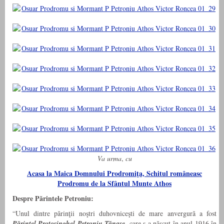
Va urma
,
cu
Acasa la Maica Domnului Prodromiţa, Schitul româneasc
Prodromu de la Sfântul Munte Athos
Despre Părintele Petroniu:
“Unul dintre părinţii noştri duhovniceşti de mare anvergură a fost
Părintel Protosinghel Petroniu Tănase,
care s-a născut în anul 1916 în