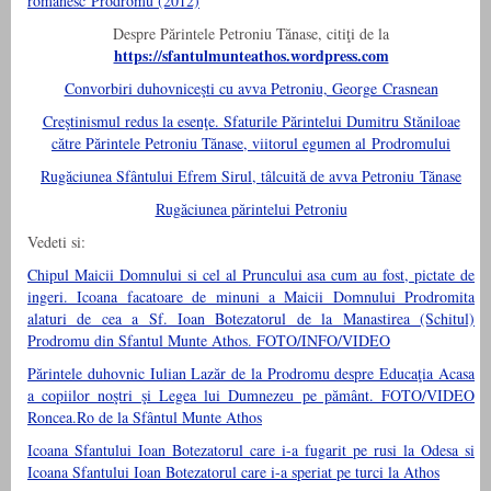
românesc Prodromu (2012)
Despre Părintele Petroniu Tănase, citiţi de la
https://sfantulmunteathos.wordpress.com
Convorbiri duhovniceşti cu avva Petroniu, George Crasnean
Creştinismul redus la esenţe. Sfaturile Părintelui Dumitru Stăniloae
către Părintele Petroniu Tănase, viitorul egumen al Prodromului
Rugăciunea Sfântului Efrem Sirul, tâlcuită de avva Petroniu Tănase
Rugăciunea părintelui Petroniu
Vedeti si:
Chipul Maicii Domnului si cel al Pruncului asa cum au fost, pictate de
ingeri. Icoana facatoare de minuni a Maicii Domnului Prodromita
alaturi de cea a Sf. Ioan Botezatorul de la Manastirea (Schitul)
Prodromu din Sfantul Munte Athos. FOTO/INFO/VIDEO
Părintele duhovnic Iulian Lazăr de la Prodromu despre Educaţia Acasa
a copiilor noştri şi Legea lui Dumnezeu pe pământ. FOTO/VIDEO
Roncea.Ro de la Sfântul Munte Athos
Icoana Sfantului Ioan Botezatorul care i-a fugarit pe rusi la Odesa si
Icoana Sfantului Ioan Botezatorul care i-a speriat pe turci la Athos