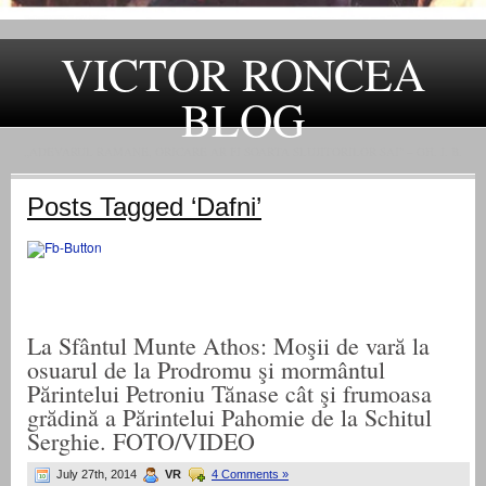
VICTOR RONCEA
BLOG
„ADEVARUL RAMANE, ORICARE AR FI SOARTA SLUJITORILOR SAI" – GH. I. B.
Posts Tagged ‘Dafni’
La Sfântul Munte Athos: Moşii de vară la
osuarul de la Prodromu şi mormântul
Părintelui Petroniu Tănase cât şi frumoasa
grădină a Părintelui Pahomie de la Schitul
Serghie. FOTO/VIDEO
July 27th, 2014
VR
4 Comments »