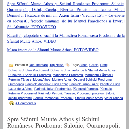
Spre Sfântul Munte Athos şi Schitul Românesc Prodromu: Salonic,
Ouranoupoli, Dafni, Careia, Biserica Protaton cu Icoana Maicii
Domnului făcătoare de minuni Axion Estin (Vrednica Esti – Cuvine-se
cu adevarat), frescele minunate ale lui Manuel Panselionos şi Izvorul
Sf. Athanasie. FOTO/VIDEO
Rasaritul, clopotele si sacalii la Manastirea Romaneasca Prodromu de la
Sfantul Munte Athos. VIDEO
M-am intors de la Sfantul Munte Athos! FOTO/VIDEO
Posted in
Documentare
,
Top News
Tags:
Athos
,
Careia
,
Dafni
,
Duhovnicul Iulian Prodromitul
,
Duhovnicul romanilor de la Sfantul Munte Athos
,
Duhovnicul Schitului Prodromu
,
Manastirea Prodromu
,
Mormantul Părintelui
Petroniu Tănase
,
Mount Athos
,
Muntele Athos
,
Osuarul Schitului Prodromu
,
Ouranopoli
,
Parintele duhovnic Iulian Lazar
,
Parintele Iulian Lazar
,
Parintele Iulian
Lazar de la Athos
,
Parintele Iulian Prodromitul
,
Părintelui Petroniu
,
Părintelui
Petroniu Prodormitul
,
Părintelui Petroniu Tănase
,
Prodromu
,
protaton
,
Salonic
,
schitul prodromu
,
Schitul Romanesc Prodromu
,
Sfantul Munte Athos
,
victor roncea
4 Comments »
Spre Sfântul Munte Athos şi Schitul
Românesc Prodromu: Salonic, Ouranoupoli,