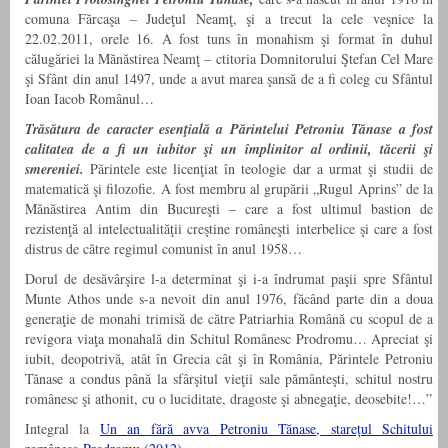
comuna Fărcaşa – Judeţul Neamţ, şi a trecut la cele veşnice la
22.02.2011, orele 16. A fost tuns în monahism şi format în duhul
călugăriei la Mănăstirea Neamţ – ctitoria Domnitorului Ştefan Cel Mare
şi Sfânt din anul 1497, unde a avut marea şansă de a fi coleg cu Sfântul
Ioan Iacob Românul…
Trăsătura de caracter esenţială a Părintelui Petroniu Tănase a fost
calitatea de a fi un iubitor şi un împlinitor al ordinii, tăcerii şi
smereniei.
Părintele este licenţiat în teologie dar a urmat şi studii de
matematică şi filozofie. A fost membru al grupării „Rugul Aprins” de la
Mănăstirea Antim din Bucureşti – care a fost ultimul bastion de
rezistenţă al intelectualităţii creştine româneşti interbelice şi care a fost
distrus de către regimul comunist în anul 1958…
Dorul de desăvârşire l-a determinat şi i-a îndrumat paşii spre Sfântul
Munte Athos unde s-a nevoit din anul 1976, făcând parte din a doua
generaţie de monahi trimisă de către Patriarhia Română cu scopul de a
revigora viaţa monahală din Schitul Românesc Prodromu… Apreciat şi
iubit, deopotrivă, atât în Grecia cât şi în România, Părintele Petroniu
Tănase a condus până la sfârşitul vieţii sale pământeşti, schitul nostru
românesc şi athonit, cu o luciditate, dragoste şi abnegaţie, deosebite!…”
Integral la
Un an fără avva Petroniu Tănase, starețul Schitului