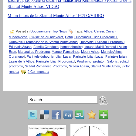
Rasaritul, clopotele si sacalii la Manastirea Romaneasca Prodromu de la
Sfantul Munte Athos. VIDEO
M-am intors de la Sfantul Munte Athos! FOTO/VIDEO
Posted in
Documentare
,
Top News
Tags:
Athos
,
Careia
,
Cuvant
duhovnicesc
,
Cuvine-se cu adevarat
,
Dafni
,
Duhovnicul Iulian Prodromitul
,
Duhovnicul romanilor de la Sfantul Munte Athos
,
Duhovnicul Schitului Prodromu
,
Educatia Acasa
,
Familia Ortodoxa
,
homeschooling
,
Icoana Maicii Domnului Axion
Estin
,
Manastirea Prodromu
,
Manuel Panselinos
,
Mount Athos
,
Muntele Athos
,
Ouranopoli
,
Parintele duhovnic Iulian Lazar
,
Parintele Iulian Lazar
,
Parintele Iulian
Lazar de la Athos
,
Parintele Iulian Prodromitul
,
Prodromu
,
protaton
,
Salonic
,
schitul
prodromu
,
Schitul Romanesc Prodromu
,
Scoala Acasa
,
Sfantul Munte Athos
,
victor
roncea
2 Comments »