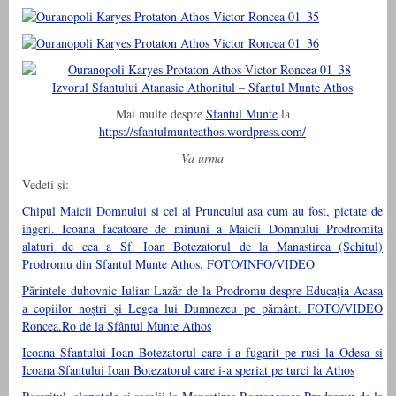
Izvorul Sfantului Atanasie Athonitul – Sfantul Munte Athos
Mai multe despre
Sfantul Munte
la
https://sfantulmunteathos.wordpress.com/
Va urma
Vedeti si:
Chipul Maicii Domnului si cel al Pruncului asa cum au fost, pictate de
ingeri. Icoana facatoare de minuni a Maicii Domnului Prodromita
alaturi de cea a Sf. Ioan Botezatorul de la Manastirea (Schitul)
Prodromu din Sfantul Munte Athos. FOTO/INFO/VIDEO
Părintele duhovnic Iulian Lazăr de la Prodromu despre Educaţia Acasa
a copiilor noştri şi Legea lui Dumnezeu pe pământ. FOTO/VIDEO
Roncea.Ro de la Sfântul Munte Athos
Icoana Sfantului Ioan Botezatorul care i-a fugarit pe rusi la Odesa si
Icoana Sfantului Ioan Botezatorul care i-a speriat pe turci la Athos