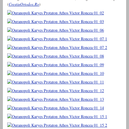
(
CrestinOrtodox.Ro
)