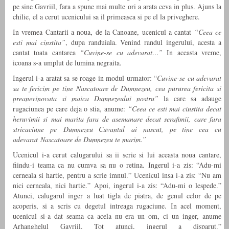
pe sine Gavriil, fara a spune mai multe ori a arata ceva in plus. Ajuns la
chilie, el a cerut ucenicului sa il primeasca si pe el la priveghere.
In vremea Cantarii a noua, de la Canoane, ucenicul a cantat
“Ceea ce
esti mai cinstita”
, dupa randuiala. Venind randul ingerului, acesta a
cantat toata cantarea
“Cuvine-se cu adevarat…”
In aceasta vreme,
icoana s-a umplut de lumina negraita.
Ingerul i-a aratat sa se roage in modul urmator: “
Cuvine-se cu adevarat
sa te fericim pe tine Nascatoare de Dumnezeu, cea pururea fericita si
preanevinovata si maica Dumnezeului nostru”
la care sa adauge
rugaciunea pe care deja o stia, anume:
“Ceea ce esti mai cinstita decat
heruvimii si mai marita fara de asemanare decat serafimii, care fara
stricaciune pe Dumnezeu Cuvantul ai nascut, pe tine cea cu
adevarat Nascatoare de Dumnezeu te marim.”
Ucenicul i-a cerut calugarului sa ii scrie si lui aceasta noua cantare,
fiindu-i teama ca nu cumva sa nu o retina. Ingerul i-a zis: “Adu-mi
cerneala si hartie, pentru a scrie imnul.” Ucenicul insa i-a zis: “Nu am
nici cerneala, nici hartie.” Apoi, ingerul i-a zis: “Adu-mi o lespede.”
Atunci, calugarul inger a luat tigla de piatra, de genul celor de pe
acoperis, si a scris cu degetul intreaga rugaciune. In acel moment,
ucenicul si-a dat seama ca acela nu era un om, ci un inger, anume
Arhanghelul Gavriil. Tot atunci, ingerul a disparut.”