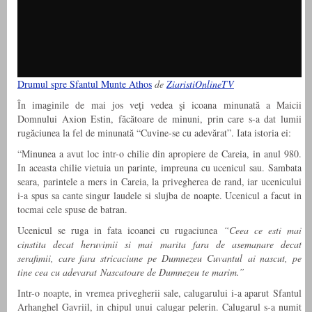
Drumul spre Sfantul Munte Athos
de
ZiaristiOnlineTV
În imaginile de mai jos veţi vedea şi icoana minunată a Maicii
Domnului Axion Estin, făcătoare de minuni, prin care s-a dat lumii
rugăciunea la fel de minunată “Cuvine-se cu adevărat”. Iata istoria ei:
“Minunea a avut loc intr-o chilie din apropiere de Careia, in anul 980.
In aceasta chilie vietuia un parinte, impreuna cu ucenicul sau. Sambata
seara, parintele a mers in Careia, la privegherea de rand, iar ucenicului
i-a spus sa cante singur laudele si slujba de noapte. Ucenicul a facut in
tocmai cele spuse de batran.
Ucenicul se ruga in fata icoanei cu rugaciunea
“Ceea ce esti mai
cinstita decat heruvimii si mai marita fara de asemanare decat
serafimii, care fara stricaciune pe Dumnezeu Cuvantul ai nascut, pe
tine cea cu adevarat Nascatoare de Dumnezeu te marim.”
Intr-o noapte, in vremea privegherii sale, calugarului i-a aparut Sfantul
Arhanghel Gavriil, in chipul unui calugar pelerin. Calugarul s-a numit