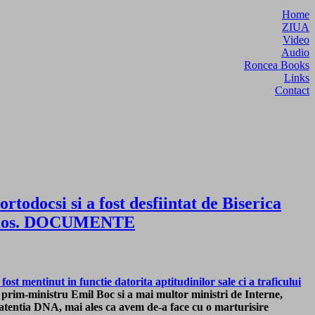
Home
ZIUA
Video
Audio
Roncea Books
Links
Contact
rtodocsi si a fost desfiintat de Biserica
ncinos. DOCUMENTE
ost mentinut in functie datorita aptitudinilor sale ci a traficului
ui prim-ministru Emil Boc si a mai multor ministri de Interne,
 in atentia DNA, mai ales ca avem de-a face cu o marturisire