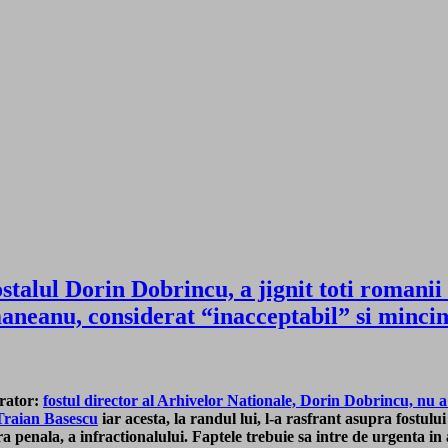
stalul Dorin Dobrincu, a jignit toti romanii o
maneanu, considerat “inacceptabil” si mi
urator:
fostul director al Arhivelor Nationale, Dorin Dobrincu, nu a f
 Traian Basescu
iar acesta, la randul lui, l-a rasfrant asupra fostul
sfera penala, a infractionalului. Faptele trebuie sa intre de urgenta