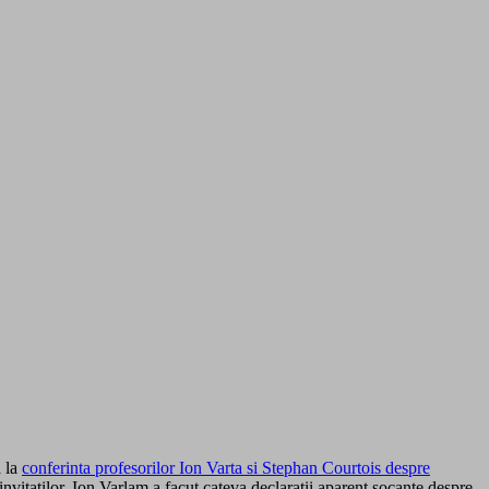
a la
conferinta profesorilor Ion Varta si Stephan Courtois despre
invitatilor, Ion Varlam a facut cateva declaratii aparent socante despre