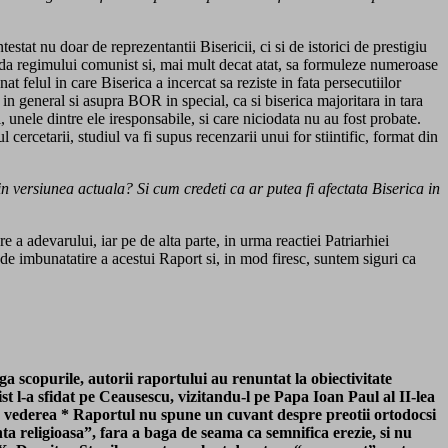
estat nu doar de reprezentantii Bisericii, ci si de istorici de prestigiu
oada regimului comunist si, mai mult decat atat, sa formuleze numeroase
at felul in care Biserica a incercat sa reziste in fata persecutiilor
 in general si asupra BOR in special, ca si biserica majoritara in tara
i, unele dintre ele iresponsabile, si care niciodata nu au fost probate.
ercetarii, studiul va fi supus recenzarii unui for stiintific, format din
 in versiunea actuala? Si cum credeti ca ar putea fi afectata Biserica in
 a adevarului, iar pe de alta parte, in urma reactiei Patriarhiei
de imbunatatire a acestui Raport si, in mod firesc, suntem siguri ca
scopurile, autorii raportului au renuntat la obiectivitate
t l-a sfidat pe Ceausescu, vizitandu-l pe Papa Ioan Paul al II-lea
 cu vederea * Raportul nu spune un cuvant despre preotii ortodocsi
ta religioasa”, fara a baga de seama ca semnifica erezie, si nu