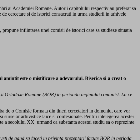
membri ai Academiei Romane. Autorii capitolului respectiv au preferat sa
 de cercetare si de istorici consacrati in urma studierii in arhivele
ropune infiintarea unei comisii de istorici care sa studieze situatia
amintit este o mistificare a adevarului.
Biserica si-a creat o
isericii Ortodoxe Romane (BOR) in perioada regimului comunist. La ce
ba de o Comisie formata din tineri cercetatori in domeniu, care vor
si surselor arhivistice laice si confesionale. Pentru intelegerea acestei
te a secolului XX, urmand ca substanta acestui studiu sa o reprezinte
veti de gand sa faceti in privinta prezentarii facute BOR in perioda