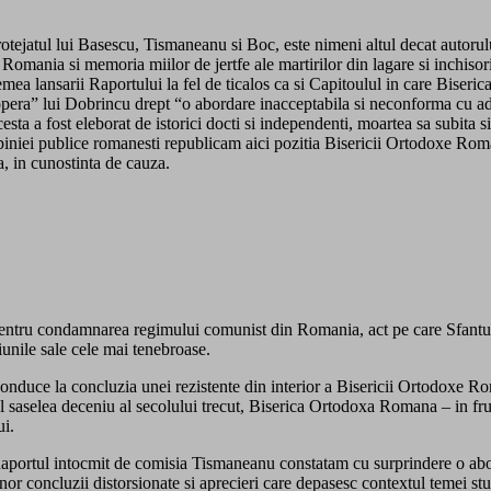
 protejatul lui Basescu, Tismaneanu si Boc, este nimeni altul decat autoru
omania si memoria miilor de jertfe ale martirilor din lagare si inchisori,
mea lansarii Raportului la fel de ticalos ca si Capitoulul in care Biseric
opera” lui Dobrincu drept “o abordare inacceptabila si neconforma cu adev
ta a fost eleborat de istorici docti si independenti, moartea sa subita 
piniei publice romanesti republicam aici pozitia Bisericii Ortodoxe Roman
 in cunostinta de cauza.
t pentru condamnarea regimului comunist din Romania, act pe care Sfantu
unile sale cele mai tenebroase.
te conduce la concluzia unei rezistente din interior a Bisericii Ortodoxe
-al saselea deceniu al secolului trecut, Biserica Ortodoxa Romana – in fru
ui.
aportul intocmit de comisia Tismaneanu constatam cu surprindere o aborda
nor concluzii distorsionate si aprecieri care depasesc contextul temei st