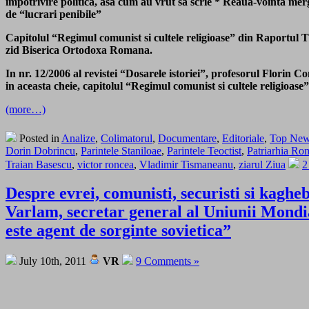
impotrivire politica, asa cum au vrut sa scrie * Reaua-vointa mer
de “lucrari penibile”
Capitolul “Regimul comunist si cultele religioase” din Raportul 
zid Biserica Ortodoxa Romana.
In nr. 12/2006 al revistei “Dosarele istoriei”, profesorul Florin 
in aceasta cheie, capitolul “Regimul comunist si cultele religioase”
(more…)
Posted in
Analize
,
Colimatorul
,
Documentare
,
Editoriale
,
Top Ne
Dorin Dobrincu
,
Parintele Staniloae
,
Parintele Teoctist
,
Patriarhia Ro
Traian Basescu
,
victor roncea
,
Vladimir Tismaneanu
,
ziarul Ziua
2
Despre evrei, comunisti, securisti si kagheb
Varlam, secretar general al Uniunii Mondi
este agent de sorginte sovietica”
July 10th, 2011
VR
9 Comments »