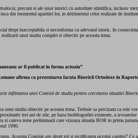
rtodocsi, precum si ale unor istorici cu autoritate stiintifica, inclusiv 
inca din momentul aparitiei lor, in detrimentul celor realizate de institute
al drept inacceptabila si neconforma cu adevarul istoric. In consecinta, p
ealizarii unui studiu complet si obiectiv pe aceasta tema.
aneanu ar fi publicat in forma actuala”
Romane afirma ca prezentarea facuta Bisericii Ortodoxe in Raportul 
ruarie infiintarea unei Comisii de studiu pentru cercetarea situatiei B
ea unui studiu obiectiv pe aceasta tema. Trebuie sa precizam ca este vor
aproximativ trei ani de zile, pe baza biobliografiei existente, a izvoarelor 
za si cateva teme preliminarii care vizeaza situatia BOR in prima jumata
anul 1990.
anu. Aceasta Comisie are drept rol si rectificarea acestui capitol? Ce a