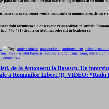
ge pana intr-acolo, incat cel mai mare teolog ortodox al secolului 
Tismaneanu arata reaua-vointa, ignoranta si manipularea de care a
Constantiniu formuleaza o observatie remarcabila: “Comisia Tismanean
 (pp. 446-471) devine cu atat mai relevant in ticalosia sa.
ws
Tags:
anticrestinism
,
antiortodoxie
,
antiromanism
,
arhivele nationa
mana
,
Prea Fericitul Patriarh Teoctist
,
raportul tismaneanu
,
referendum
,
 Comments »
isti, de la Antonescu la Basescu. Un interviu 
ale a Romanilor Liberi (I). VIDEO: “Radu I