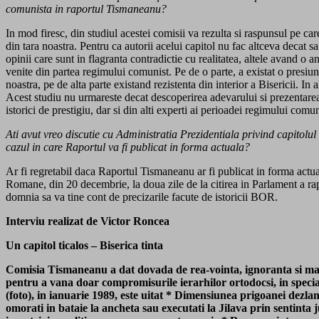
comunista in raportul Tismaneanu?
In mod firesc, din studiul acestei comisii va rezulta si raspunsul pe care
din tara noastra. Pentru ca autorii acelui capitol nu fac altceva deca
opinii care sunt in flagranta contradictie cu realitatea, altele avand o a
venite din partea regimului comunist. Pe de o parte, a existat o presiune
noastra, pe de alta parte existand rezistenta din interior a Bisericii. In
Acest studiu nu urmareste decat descoperirea adevarului si prezentarea ad
istorici de prestigiu, dar si din alti experti ai perioadei regimului comun
Ati avut vreo discutie cu Administratia Prezidentiala privind capitolul 
cazul in care Raportul va fi publicat in forma actuala?
Ar fi regretabil daca Raportul Tismaneanu ar fi publicat in forma actuala
Romane, din 20 decembrie, la doua zile de la citirea in Parlament a rap
domnia sa va tine cont de precizarile facute de istoricii BOR.
Interviu realizat de Victor Roncea
Un capitol ticalos – Biserica tinta
Comisia Tismaneanu a dat dovada de rea-vointa, ignoranta si mani
pentru a vana doar compromisurile ierarhilor ortodocsi, in special
(foto), in ianuarie 1989, este uitat * Dimensiunea prigoanei dezl
omorati in bataie la ancheta sau executati la Jilava prin sentinta