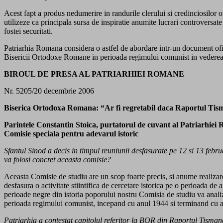
Acest fapt a produs nedumerire in randurile clerului si credinciosilor o
utilizeze ca principala sursa de inspiratie anumite lucrari controversate 
fostei securitati.
Patriarhia Romana considera o astfel de abordare intr-un document ofici
Bisericii Ortodoxe Romane in perioada regimului comunist in vederea r
BIROUL DE PRESA AL PATRIARHIEI ROMANE
Nr. 5205/20 decembrie 2006
Biserica Ortodoxa Romana: “Ar fi regretabil daca Raportul Tism
Parintele Constantin Stoica, purtatorul de cuvant al Patriarhiei 
Comisie speciala pentru adevarul istoric
Sfantul Sinod a decis in timpul reuniunii desfasurate pe 12 si 13 feb
va folosi concret aceasta comisie?
Aceasta Comisie de studiu are un scop foarte precis, si anume realizar
desfasura o activitate stiintifica de cercetare istorica pe o perioada de 
perioade negre din istoria poporului nostru Comisia de studiu va anali
perioada regimului comunist, incepand cu anul 1944 si terminand cu 
Patriarhia a contestat capitolul referitor la BOR din Raportul Tismane