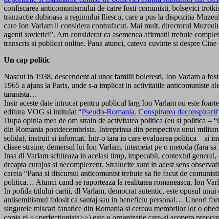
confiscarea anticomunismului de catre fosti comunisti, bolsevici trotki
tranzactie dubioasa a regimului Iliescu, care a pus la dispozitia Mu
care Ion Varlam il considera contrafacut. Mai mult, directorul Muzeulu
agenti sovietici”. Am considerat ca asemenea afirmatii trebuie completate
transcris si publicat online. Pana atunci, cateva cuvinte si despre Cine
Un cap politic
Nascut in 1938, descendent al unor familii boieresti, Ion Varlam a fost i
1965 a ajuns la Paris, unde s-a implicat in activitatile anticomuniste ale
taranista…
Insir aceste date intrucat pentru publicul larg Ion Varlam nu este foart
editura VOG si intitulat “
Pseudo-Romania. Conspirarea deconspirarii
Dupa opinia mea de om strain de activitatea politica (eu si politica – “C
din Romania postdecembrista. Intreprinsa din perspectiva unui militant 
solida), instruit si informat. Intr-o tara in care evaluarea politica – si
clisee straine, demersul lui Ion Varlam, intemeiat pe o metoda (fara sa
Insa dl Varlam schiteaza in acelasi timp, impecabil, contextul general,
dreapta curajos si necomplezent. Stralucite sunt in acest sens observatii
careia “Pana si discursul anticomunist trebuie sa fie facut de comunisti
politica… Atunci cand se raporteaza la realitatea romaneasca, Ion Var
In pofida titlului cartii, dl Varlam, democrat autentic, este opusul unu
antisemitismul folosit ca santaj sau in beneficiu personal… Uneori for
singurele miscari fanatice din Romania si cereau membrilor lor o obed
copia ei <<perfectionista>>) este o organizatie care-si acopera preocupar