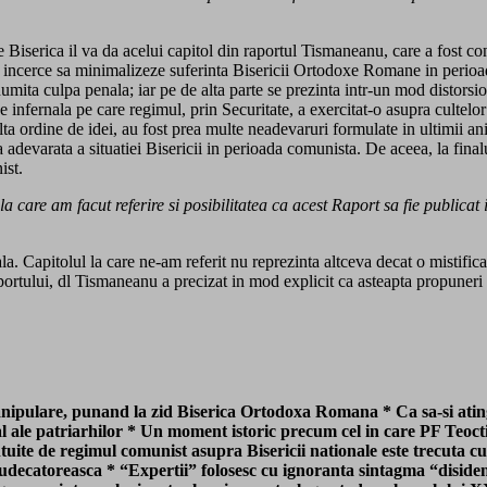
 Biserica il va da acelui capitol din raportul Tismaneanu, care a fost cont
t sa incerce sa minimalizeze suferinta Bisericii Ortodoxe Romane in peri
numita culpa penala; iar pe de alta parte se prezinta intr-un mod distorsion
 infernala pe care regimul, prin Securitate, a exercitat-o asupra cultelor
 alta ordine de idei, au fost prea multe neadevaruri formulate in ultimii an
evarata a situatiei Bisericii in perioada comunista. De aceea, la finalul c
ist.
la care am facut referire si posibilitatea ca acest Raport sa fie publicat
. Capitolul la care ne-am referit nu reprezinta altceva decat o mistificare
ortului, dl Tismaneanu a precizat in mod explicit ca asteapta propuneri 
pulare, punand la zid Biserica Ortodoxa Romana * Ca sa-si atinga 
 ale patriarhilor * Un moment istoric precum cel in care PF Teoctis
antuite de regimul comunist asupra Bisericii nationale este trecuta
 judecatoreasca * “Expertii” folosesc cu ignoranta sintagma “disiden