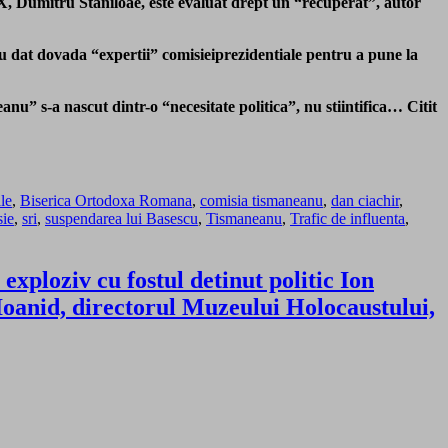
XX, Dumitru Staniloae, este evaluat drept un “recuperat”, autor
u dat dovada “expertii” comisieiprezidentiale pentru a pune la
u” s-a nascut dintr-o “necesitate politica”, nu stiintifica… Citit
le
,
Biserica Ortodoxa Romana
,
comisia tismaneanu
,
dan ciachir
,
sie
,
sri
,
suspendarea lui Basescu
,
Tismaneanu
,
Trafic de influenta
,
exploziv cu fostul detinut politic Ion
oanid, directorul Muzeului Holocaustului,