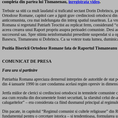
completa din partea lui Tismanenau,
inregistrata video
.
Trebuie sa stiti ca mult laudatul si traficatul sectant Dorin Dobrincu,
Ortodoxe Romane, capitol care a jignit grav credinciosii ortodocsi din R
anticomunista, cea mai indelungata din intreg spatiul rasaritean. La vre
Romana si regretatul Patriarh Teoctist au replicat ferm, considerand “
aceea crearea unui Raport propriu asupra perioadei comuniste. Desi aces
succesorul sau. Spre stiinta neinformatului presedinte suspendat si a o
Basescu, Tismaneanu si Dobrincu. Ca sa voteze toata lumea, duminica,
Pozitia Bisericii Ortodoxe Romane fata de Raportul Tismaneanu
COMUNICAT DE PRESA
Fara ura si partinire
Patriarhia Romana apreciaza demersul intreprins de autoritile de sta
din 4 ianuarie 1990 in care condamna acelasi regim opresiv in dimensi
Jertfa miilor de clerici si credinciosi ortodocsi in temnitele comunis
asa cum rezulta din documentele fostei securitati, la sfarsitul celui de
calugaritelor” – era considerata ca fiind dusmanul principal al regimul
Din pacate, in capitolul “Regimul comunist si cultele religioase” din R
fundamental pentru o cercetare istorica – si tendentioasa, formularea u