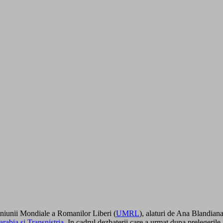
 Uniunii Mondiale a Romanilor Liberi (
UMRL
), alaturi de Ana Blandian
rabia si Transnistria
. In cadrul dezbaterii care a urmat dupa prelegerile 