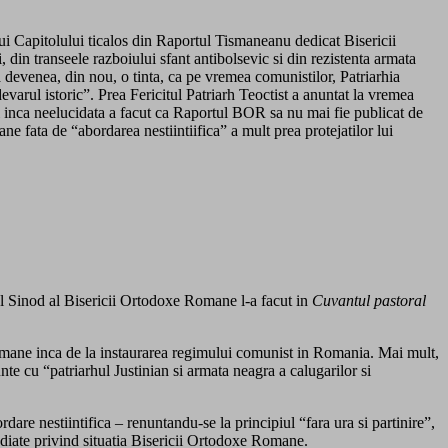
lui Capitolului ticalos din Raportul Tismaneanu dedicat Bisericii
 din transeele razboiului sfant antibolsevic si din rezistenta armata
a devenea, din nou, o tinta, ca pe vremea comunistilor, Patriarhia
arul istoric”. Prea Fericitul Patriarh Teoctist a anuntat la vremea
si inca neelucidata a facut ca Raportul BOR sa nu mai fie publicat de
e fata de “abordarea nestiintiifica” a mult prea protejatilor lui
l Sinod al Bisericii Ortodoxe Romane l-a facut in
Cuvantul pastoral
 Romane inca de la instaurarea regimului comunist in Romania. Mai mult,
nte cu “patriarhul Justinian si armata neagra a calugarilor si
re nestiintifica – renuntandu-se la principiul “fara ura si partinire”,
udiate privind situatia Bisericii Ortodoxe Romane.