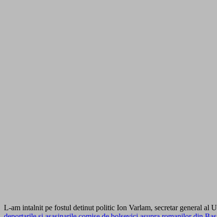
L-am intalnit pe fostul detinut politic Ion Varlam, secretar general al
deportarile si asasinarile comise de bolsevici asupra romanilor din Basa