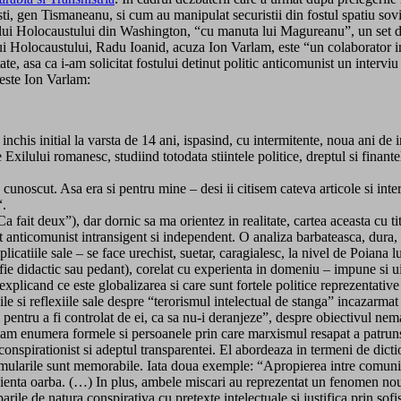
sti, gen Tismaneanu, si cum au manipulat securistii din fostul spatiu sov
zeului Holocaustului din Washington, “cu manuta lui Magureanu”, un set 
i Holocaustului, Radu Ioanid, acuza Ion Varlam, este “un colaborator impo
, asa ca i-am solicitat fostului detinut politic anticomunist un interviu e
 este Ion Varlam:
nchis initial la varsta de 14 ani, ispasind, cu intermitente, noua ani de 
 Exilului romanesc, studiind totodata stiintele politice, dreptul si finant
e cunoscut. Asa era si pentru mine – desi ii citisem cateva articole si in
“.
a fait deux”), dar dornic sa ma orientez in realitate, cartea aceasta cu ti
anticomunist intransigent si independent. O analiza barbateasca, dura, a
 implicatiile sale – se face urechist, suetar, caragialesc, la nivel de Poia
 fie didactic sau pedant), corelat cu experienta in domeniu – impune si u
 explicand ce este globalizarea si care sunt fortele politice reprezentat
le si reflexiile sale despre “terorismul intelectual de stanga” incazarmat 
 pentru a fi controlat de ei, ca sa nu-i deranjeze”, despre obiectivul nem
lam enumera formele si persoanele prin care marxismul resapat a patruns
i conspirationist si adeptul transparentei. El abordeaza in termeni de dic
mularile sunt memorabile. Iata doua exemple: “Apropierea intre comunisti 
ienta oarba. (…) In plus, ambele miscari au reprezentat un fenomen nou
ile de natura conspirativa cu pretexte intelectuale si justifica prin sofis