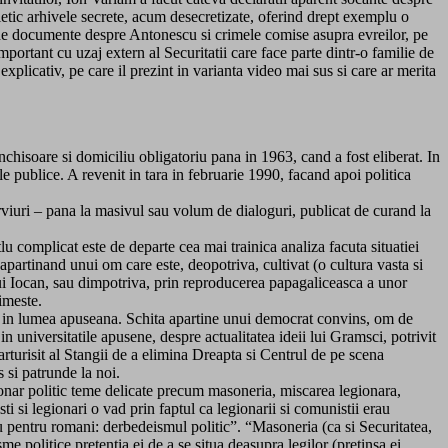
ietic arhivele secrete, acum desecretizate, oferind drept exemplu o
de documente despre Antonescu si crimele comise asupra evreilor, pe
rtant cu uzaj extern al Securitatii care face parte dintr-o familie de
xplicativ, pe care il prezint in varianta video mai sus si care ar merita
inchisoare si domiciliu obligatoriu pana in 1963, cand a fost eliberat. In
ele publice. A revenit in tara in februarie 1990, facand apoi politica
terviuri – pana la masivul sau volum de dialoguri, publicat de curand la
tlu complicat este de departe cea mai trainica analiza facuta situatiei
partinand unui om care este, deopotriva, cultivat (o cultura vasta si
na lui Iocan, sau dimpotriva, prin reproducerea papagaliceasca a unor
imeste.
ive in lumea apuseana. Schita apartine unui democrat convins, om de
in universitatile apusene, despre actualitatea ideii lui Gramsci, potrivit
arturisit al Stangii de a elimina Dreapta si Centrul de pe scena
 si patrunde la noi.
tionar politic teme delicate precum masoneria, miscarea legionara,
si legionari o vad prin faptul ca legionarii si comunistii erau
 pentru romani: derbedeismul politic”. “Masoneria (ca si Securitatea,
me politice pretentia ei de a se situa deasupra legilor (pretinsa ei