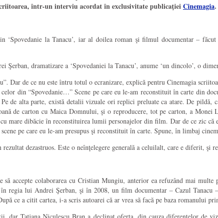
criitoarea
, într-un interviu acordat în exclusivitate publicaţiei
Cinemagia
.
in ‘Spovedanie la Tanacu’, iar al doilea roman şi filmul documentar – făcut 
ndrei Şerban, dramatizare a ‘Spovedaniei la Tanacu’, anume ‘un dincolo’, o dime
. Dar de ce nu este întru totul o ecranizare, explică pentru Cinemagia scriitoare
ul celor din “Spovedanie…” Scene pe care eu le-am reconstituit în carte din docu
. Pe de alta parte, există detalii vizuale ori replici preluate ca atare. De pildă
icoană de carton cu Maica Domnului, şi o reproducere, tot pe carton, a Monei L
site cu mare dibăcie în reconstituirea lumii personajelor din film. Dar de ce zic că
 scene pe care eu le-am presupus şi reconstituit în carte. Spune, în limbaj cine
 rezultat dezastruos. Este o neînţelegere generală a celuilalt, care e diferit, şi
oare să accepte colaborarea cu Cristian Mungiu, anterior ea refuzând mai mult
, în regia lui Andrei Şerban, şi în 2008, un film documentar – Cazul Tanacu –
upă ce a citit cartea, i-a scris autoarei că ar vrea să facă pe baza romanului pri
ții, dar Tatiana Niculescu Bran a declinat oferta, din cauza diferențelor de v