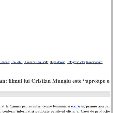
s Roncea
,
Dan Mihu
,
Dumnezeu sa-l ierte
,
Dupa dealuri
,
Fotografia Zilei
,
In memoriam
,
an: filmul lui Cristian Mungiu este “aproape o
at la Cannes pentru interpretare feminina si
scenariu
, premiu acordat
 conform informaţiei publicate pe site-ul oficial al Casei de producţie