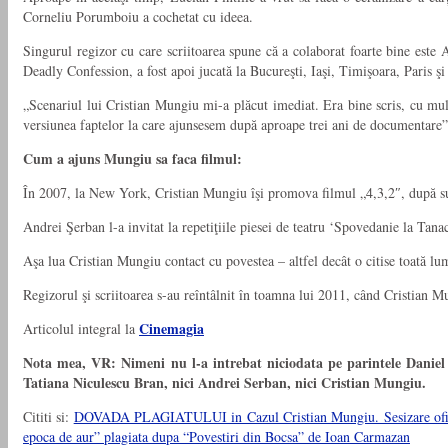
Corneliu Porumboiu a cochetat cu ideea.
Singurul regizor cu care scriitoarea spune că a colaborat foarte bine este
Deadly Confession, a fost apoi jucată la Bucureşti, Iaşi, Timişoara, Paris 
„Scenariul lui Cristian Mungiu mi-a plăcut imediat. Era bine scris, cu mul
versiunea faptelor la care ajunsesem după aproape trei ani de documentare”
Cum a ajuns Mungiu sa faca filmul:
În 2007, la New York, Cristian Mungiu îşi promova filmul „4,3,2″, după su
Andrei Şerban l-a invitat la repetiţiile piesei de teatru ‘Spovedanie la Tanac
Aşa lua Cristian Mungiu contact cu povestea – altfel decât o citise toată lu
Regizorul şi scriitoarea s-au reîntâlnit în toamna lui 2011, când Cristian 
Cinemagia
Articolul integral la
Nota mea, VR: Nimeni nu l-a intrebat niciodata pe parintele Daniel Co
Tatiana Niculescu Bran, nici Andrei Serban, nici Cristian Mungiu.
Cititi si:
DOVADA PLAGIATULUI in Cazul Cristian Mungiu. Sesizare oficiala
epoca de aur” plagiata dupa “Povestiri din Bocsa” de Ioan Carmazan