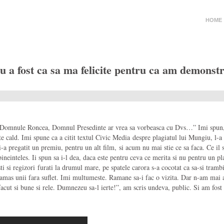
HOME
u a fost ca sa ma felicite pentru ca am demonst
: “Domnule Roncea, Domnul Presedinte ar vrea sa vorbeasca cu Dvs…” Imi spun, i
 cald. Imi spune ca a citit textul Civic Media despre plagiatul lui Mungiu, l-a a
 i-a pregatit un premiu, pentru un alt film, si acum nu mai stie ce sa faca. Ce i
neinteles. Ii spun sa i-l dea, daca este pentru ceva ce merita si nu pentru un pl
risti si regizori furati la drumul mare, pe spatele carora s-a cocotat ca sa-si tr
ramas unii fara suflet. Imi multumeste. Ramane sa-i fac o vizita. Dar n-am mai 
ut si bune si rele. Dumnezeu sa-l ierte!”, am scris undeva, public. Si am fost 