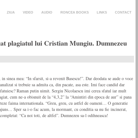
ZIUA
VIDEO
AUDIO
RONCEA BOOKS
LINKS
CONTACT
rat plagiatul lui Cristian Mungiu. Dumnezeu
n sinea mea: “In sfarsit, si-a revenit Basescu!”. Dar deodata se aude o voce
nalizat si trebuie sa admita ca, din pacate, asa este. Imi face candid dar
l sfatuiesc? Raman putin uimit. Sergiu Nicolaescu imi cerea sfatul iar mult
agiat, cum ne-a obisnuit de la “4,3,2” la “Amintiri din epoca de aur” si pana
ambiteze faima internationala. “Greu, greu, cu astfel de oameni… O generatie
ajuns… Sper sa i-o fac acum, la mormant, cu conditia sa nu fie incinerat,
completat: “Ca noi toti, de altfel”. Dumnezeu sa-l odihneasca!