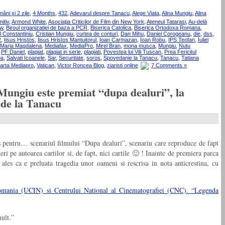
mâni şi 2 zile
,
4 Months
,
432
,
Adevarul despre Tanacu
,
Alege Viata
,
Alina Mungiu
,
Alina
itiv
,
Armond White
,
Asociaţia Criticilor de Film din New York
,
Ateneul Tatarasi
,
Au-delà
ew
,
Biroul organizatiei de baza a PCR
,
Biserica Catolica
,
Biserica Ortodoxa Romana
,
 Constantiniu
,
Cristian Mungiu
,
curtea de conturi
,
Dan Mihu
,
Daniel Corogeanu
,
die
,
dss
,
R
,
Iisus Hristos
,
Iisus Hristos Mantuitorul
,
Ioan Carmazan
,
Ioan Robu
,
IPS Teofan
,
Iuliei
Maria Magdalena
,
Mediafax
,
MediaPro
,
Mirel Bran
,
mona musca
,
Mungiu
,
Nutu
,
PF Daniel
,
plagiat
,
plagiat in serie
,
plagiati
,
Povestea lui Vili Tuscan
,
Prea Fericitul
pa
,
Salvati Icoanele
,
Sar
,
Securitate
,
soros
,
Spovedanie la Tanacu
,
Tanacu
,
Tatiana
 arta Mediapro
,
Vatican
,
Victor Roncea Blog
,
ziaristi online
7 Comments »
Mungiu este premiat “dupa dealuri”, la
a de la Tanacu
s pentru… scenariul filmului “Dupa dealuri”, scenariu care reproduce de fapt
eri pe autoarea cartilor si, de fapt, nici cartile 🙂 ! Inainte de premiera parca
ales ca e preluata tragedia unor oameni si rescrisa in nota anticrestina, cu
mania (UCIN) si Centrului National al Cinematografiei (CNC). “Legenda
mult.”