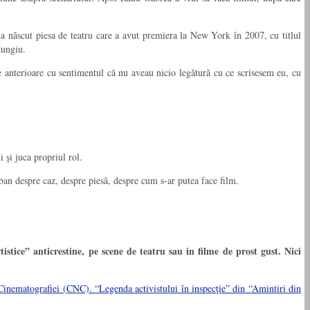
-a născut piesa de teatru care a avut premiera la New York în 2007, cu titlul
Mungiu.
e anterioare cu sentimentul că nu aveau nicio legătură cu ce scrisesem eu, cu
 şi juca propriul rol.
rban despre caz, despre piesă, despre cum s-ar putea face film.
tice” anticrestine, pe scene de teatru sau in filme de prost gust. Nici
ematografiei (CNC). “Legenda activistului în inspecţie” din “Amintiri din