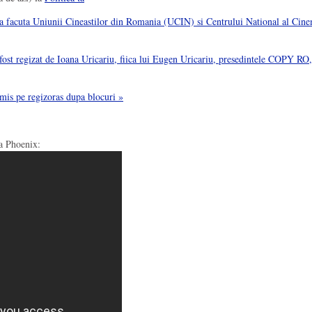
uta Uniunii Cineastilor din Romania (UCIN) si Centrului National al Cinemat
regizat de Ioana Uricariu, fiica lui Eugen Uricariu, presedintele COPY RO, org
imis pe regizoras dupa blocuri »
a Phoenix: