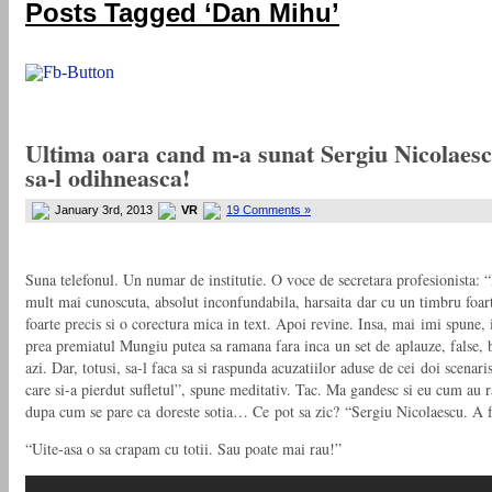
Posts Tagged ‘Dan Mihu’
Ultima oara cand m-a sunat Sergiu Nicolaesc
sa-l odihneasca!
January 3rd, 2013
VR
19 Comments »
Suna telefonul. Un numar de institutie. O voce de secretara profesionista
mult mai cunoscuta, absolut inconfundabila, harsaita dar cu un timbru foarte
foarte precis si o corectura mica in text. Apoi revine. Insa, mai imi spune,
prea premiatul Mungiu putea sa ramana fara inca un set de aplauze, false, bi
azi. Dar, totusi, sa-l faca sa si raspunda acuzatiilor aduse de cei doi scena
care si-a pierdut sufletul”, spune meditativ. Tac. Ma gandesc si eu cum au 
dupa cum se pare ca doreste sotia… Ce pot sa zic? “Sergiu Nicolaescu. A fac
“Uite-asa o sa crapam cu totii. Sau poate mai rau!”