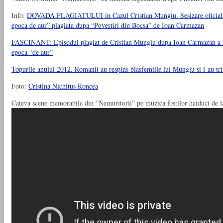
Info:
DOVADA PLAGIATULUI in Cazul Cristian Mungiu. Sesizare oficiala fac
epoca de aur” plagiata dupa “Povestiri din Bocsa” de Ioan Carmazan
FASCINANT: Episodul plagiat de Cristian Mungiu dupa Ioan Carmazan a fost 
epoca “de aur”
Topurile anului 2012. Romanii au respins blasfemiile lui Mungiu si l-au tr
Foto:
Cristina Nichitus Roncea
Cateva scene memorabile din “Nemuritorii” pe muzica fostilor haiduci de l