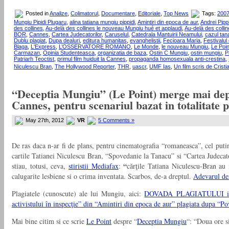
Posted in
Analize
,
Colimatorul
,
Documentare
,
Editoriale
,
Top News
Tags:
200
Mungiu Pipidi Plugaru
,
alina tatiana mungiu pippidi
,
Amintiri din epoca de aur
,
Andrei Pippi
des collines
,
Au-delà des collines le nouveau Mungiu hué et applaudi
,
Au-delà des colli
BOR
,
Cannes
,
Cartea Judecatorilor
,
Caruselul
,
Catedrala Mantuirii Neamului
,
cazul tan
Dublu plagiat
,
Dupa dealuri
,
editura humanitas
,
evanghelistii
,
Fecioara Maria
,
Festivalul
Blaga
,
L'Express
,
L’OSSERVATORE ROMANO
,
Le Monde
,
le nouveau Mungiu
,
Le Poin
Carmazan
,
Opinia Studenteasca
,
organizatia de baza
,
Ostin C Mungiu
,
ostin mungiu
,
P
Patriarh Teoctist
,
primul film huiduit la Cannes
,
propaganda homosexuala anti-crestina
,
Niculescu Bran
,
The Hollywood Reporter
,
THR
,
uascr
,
UMF Ias
,
Un film scris de Crist
“Deceptia Mungiu” (Le Point) merge mai depa
Cannes, pentru scenariul bazat in totalitate 
May 27th, 2012
VR
5 Comments »
De ras daca n-ar fi de plans, pentru cinematografia “romaneasca”, cel put
cartile Tatianei Niculescu Bran, “Spovedanie la Tanacu” si “Cartea Judeca
“
stiau, totusi, ceva,
stiristii Mediafax
:
cărţile Tatiana Niculescu-Bran au 
calugarite lesbiene si o crima inventata. Scarbos, de-a dreptul.
Adevarul de
Plagiatele (cunoscute) ale lui Mungiu, aici:
DOVADA PLAGIATULUI in Cazu
activistului în inspecţie” din “Amintiri din epoca de aur” plagiata dupa “P
Mai bine citim si ce scrie
Le Point
despre “
Deceptia Mungiu
“: “Doua ore si