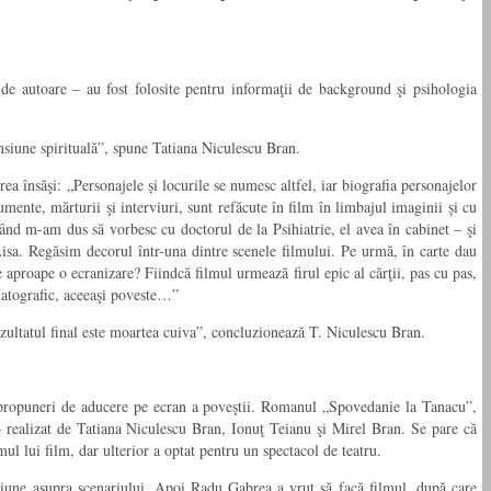
de autoare – au fost folosite pentru informaţii de background şi psihologia
nsiune spirituală”, spune Tatiana Niculescu Bran.
a însăşi: „Personajele și locurile se numesc altfel, iar biografia personajelor
mente, mărturii şi interviuri, sunt refăcute în film în limbajul imaginii și cu
, când m-am dus să vorbesc cu doctorul de la Psihiatrie, el avea în cabinet – şi
isa. Regăsim decorul într-una dintre scenele filmului. Pe urmă, în carte dau
 e aproape o ecranizare? Fiindcă filmul urmează firul epic al cărţii, pas cu pas,
matografic, aceeaşi poveste…”
 rezultatul final este moartea cuiva”, concluzionează T. Niculescu Bran.
e propuneri de aducere pe ecran a poveştii. Romanul „Spovedanie la Tanacu”,
 realizat de Tatiana Niculescu Bran, Ionuţ Teianu şi Mirel Bran. Se pare că
mul lui film, dar ulterior a optat pentru un spectacol de teatru.
iziune asupra scenariului. Apoi Radu Gabrea a vrut să facă filmul, după care