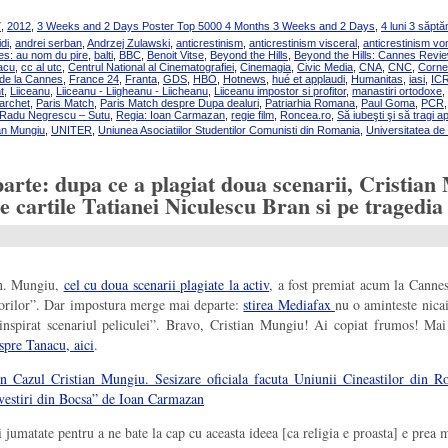
7
,
2012
,
3 Weeks and 2 Days Poster Top 5000 4 Months 3 Weeks and 2 Days
,
4 luni 3 săptă
di
,
andrei serban
,
Andrzej Zulawski
,
anticrestinism
,
anticrestinism visceral
,
anticrestinism vom
nes: au nom du pire
,
balti
,
BBC
,
Benoit Vitse
,
Beyond the Hills
,
Beyond the Hills: Cannes Revi
acu
,
cc al utc
,
Centrul National al Cinematografiei
,
Cinemagia
,
Civic Media
,
CNA
,
CNC
,
Cornel
 de la Cannes
,
France 24
,
Franta
,
GDS
,
HBO
,
Hotnews
,
hué et applaudi
,
Humanitas
,
iasi
,
IC
t
,
Liiceanu
,
Liiceanu - Liigheanu - Liicheanu
,
Liiceanu impostor si profitor
,
manastiri ortodoxe
,
archet
,
Paris Match
,
Paris Match despre Dupa dealuri
,
Patriarhia Romana
,
Paul Goma
,
PCR
Radu Negrescu – Sutu
,
Regia: Ioan Carmazan
,
regie film
,
Roncea.ro
,
Să iubeşti şi să tragi a
ian Mungiu
,
UNITER
,
Uniunea Asociatiilor Studentilor Comunisti din Romania
,
Universitatea de
rte: dupa ce a plagiat doua scenarii, Cristian 
pe cartile Tatianei Niculescu Bran si pe tragedi
in. Mungiu,
cel cu doua scenarii plagiate la activ
, a fost premiat acum la Canne
torilor”. Dar impostura merge mai departe:
stirea Mediafax
nu o aminteste nicai
inspirat scenariul peliculei”. Bravo, Cristian Mungiu! Ai copiat frumos! Mai 
spre Tanacu, aici
.
l Cristian Mungiu. Sesizare oficiala facuta Uniunii Cineastilor din Ro
ovestiri din Bocsa” de Ioan Carmazan
 jumatate pentru a ne bate la cap cu aceasta ideea [ca religia e proasta] e prea 