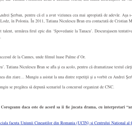
 Andrei Şerban, pentru că el a avut viziunea cea mai apropiată de adevăr. Aşa s
şi Lodz, în Polonia. În 2011, Tatiana Niculescu Bran era contactată de Cristian 
t talent, urmărea firul epic din ‘Spovedanie la Tanacu’. Descurajasem tentativ
.
ccesul de la Cannes, unde filmul luase Palme d’Or.
u’. Tatiana Niculescu Bran se afla şi ea acolo, pentru că dramatizase textul cărţii
mea din ziare… Mungiu a asistat la una dintre repetiţii şi a vorbit cu Andrei Şe
Mungiu se pregătea să depună scenariul la concursul organizat de CNC.
rogeanu daca este de acord sa ii fie jucata drama, cu interpretari “artis
 facuta Uniunii Cineastilor din Romania (UCIN) si Centrului National al Cin