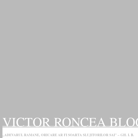
VICTOR RONCEA BLO
„ADEVARUL RAMANE, ORICARE AR FI SOARTA SLUJITORILOR SAI" – GH. I. B.