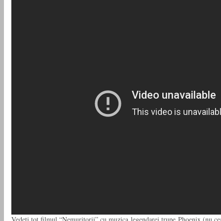
Vedeti tot filmul “Nemuritorii” cu muzica legendarei trupe Phoenix (nu ce