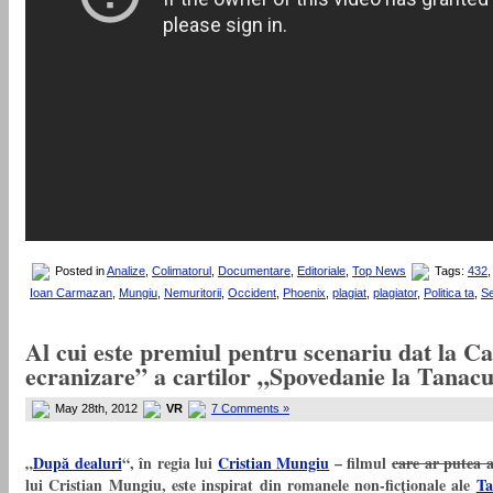
Posted in
Analize
,
Colimatorul
,
Documentare
,
Editoriale
,
Top News
Tags:
432
,
Ioan Carmazan
,
Mungiu
,
Nemuritorii
,
Occident
,
Phoenix
,
plagiat
,
plagiator
,
Politica ta
,
Se
Al cui este premiul pentru scenariu dat la C
ecranizare” a cartilor „Spovedanie la Tanacu”
May 28th, 2012
VR
7 Comments »
„
După dealuri
“, în regia lui
Cristian Mungiu
– filmul
care ar putea 
lui Cristian Mungiu, este inspirat din romanele non-ficţionale ale
Ta