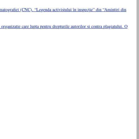
ografiei (CNC). “Legenda activistului în inspecţie” din “Amintiri din
anizatie care lupta pentru drepturile autorilor si contra plagiatului. O