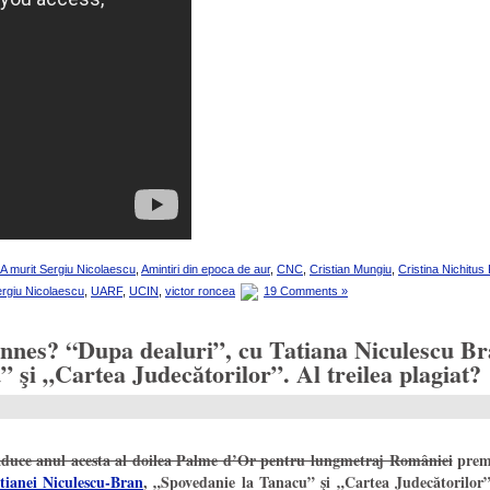
A murit Sergiu Nicolaescu
,
Amintiri din epoca de aur
,
CNC
,
Cristian Mungiu
,
Cristina Nichitu
rgiu Nicolaescu
,
UARF
,
UCIN
,
victor roncea
19 Comments »
annes? “Dupa dealuri”, cu Tatiana Niculescu Br
 şi „Cartea Judecătorilor”. Al treilea plagiat?
aduce anul acesta al doilea Palme d’Or pentru lungmetraj României
premi
tianei Niculescu-Bran
, „Spovedanie la Tanacu” şi „Cartea Judecătorilor”,