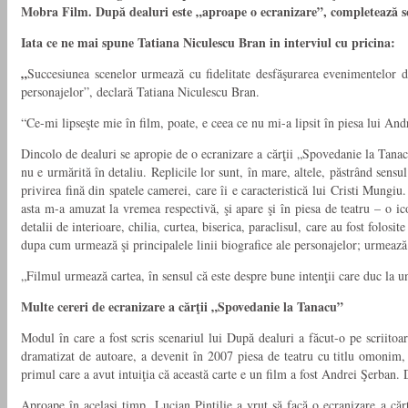
Mobra Film. După dealuri este
„
aproape o ecranizare”, completează s
Iata ce ne mai spune Tatiana Niculescu Bran in interviul cu pricina:
„
Succesiunea scenelor urmează cu fidelitate desfăşurarea evenimentelor d
personajelor”, declară Tatiana Niculescu Bran.
“Ce-mi lipseşte mie în film, poate, e ceea ce nu mi-a lipsit în piesa lui A
Dincolo de dealuri se apropie de o ecranizare a cărţii „Spovedanie la Tanacu”
nu e urmărită în detaliu. Replicile lor sunt, în mare, altele, păstrând sens
privirea fină din spatele camerei, care îi e caracteristică lui Cristi Mungiu
asta m-a amuzat la vremea respectivă, şi apare şi în piesa de teatru – o 
detalii de interioare, chilia, curtea, biserica, paraclisul, care au fost folo
dupa cum urmează şi principalele linii biografice ale personajelor; urmează
„Filmul urmează cartea, în sensul că este despre bune intenţii care duc la un
Multe cereri de ecranizare a cărţii „Spovedanie la Tanacu”
Modul în care a fost scris scenariul lui După dealuri a făcut-o pe scriit
dramatizat de autoare, a devenit în 2007 piesa de teatru cu titlu omonim
primul care a avut intuiţia că această carte e un film a fost Andrei Şerban. D
Aproape în acelaşi timp, Lucian Pintilie a vrut să facă o ecranizare a căr