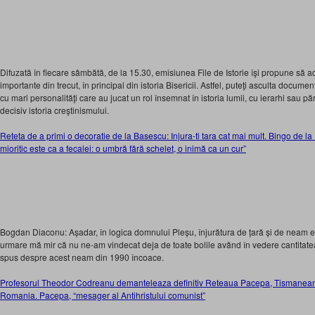
Difuzată în fiecare sâmbătă, de la 15.30, emisiunea File de Istorie îşi propune să 
importante din trecut, în principal din istoria Bisericii. Astfel, puteţi asculta documen
cu mari personalităţi care au jucat un rol însemnat în istoria lumii, cu ierarhi sau pări
decisiv istoria creştinismului.
Reteta de a primi o decoratie de la Basescu: Injura-ti tara cat mai mult. Bingo de la 
mioritic este ca a fecalei: o umbră fără schelet, o inimă ca un cur”
Bogdan Diaconu: Așadar, în logica domnului Pleșu, înjurătura de țară și de neam e
urmare mă mir că nu ne-am vindecat deja de toate bolile având în vedere cantitatea 
spus despre acest neam din 1990 încoace.
Profesorul Theodor Codreanu demanteleaza definitiv Reteaua Pacepa, Tismanean
Romania. Pacepa, “mesager al Antihristului comunist”