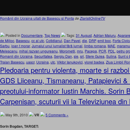
Românii din Ucraina uitati de Basescu si Ponta
de
ZiaristiOnlineTV
Posted in
Documentare
,
Top News
Tags:
31 August
,
Adrian Majuru
,
Aparare
de Mijloc
,
Basescu
,
cc al utc
,
Cotidianul
,
Dan Pavel
,
die
,
DRP
,
emil boc
,
Forta Civic
Sarbu
,
ioan t morar
,
Jurnalul unui jurnalist fără jurnal
,
limba romana
,
MAE
,
maramur
Melescanu
,
mihai razvan ungureanu
,
Morometii
,
mru
,
Pacepa
,
PCR
,
PDL
,
petru gr
Romanii din Ucraina
,
Securitatea
,
Sergiu Dan
,
sie
,
sri
,
Stere Gulea
,
Sulina
,
Sunt o
Traian Basescu
,
uascr
,
Ucraina
,
utc
,
Viktor Ianukovici
,
viorel badea
,
Ziua Limbii R
Pledoaria pentru violenta, moarte si razboi a
GDS Liiceanu, Tismaneanu, Patapievici & C
preotului-informator Iustin Marchis. Sorin 
Carpenisan, scuturii vii la Televiziunea din
May 9th, 2010
VR
5 Comments »
Sorin Bogdan, TARGET: