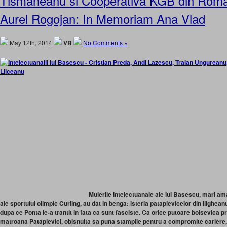
Tismaneanu si Cooperativa KGB din Roma
Aurel Rogojan: In Memoriam Ana Vlad
May 12th, 2014
VR
No Comments »
Muierile intelectuanale ale lui Basescu, mari am
ale sportului olimpic Curling, au dat in benga: isteria patapievicelor din liighean
dupa ce Ponta le-a trantit in fata ca sunt fasciste. Ca orice putoare bolsevica p
matroana Patapievici, obisnuita sa puna stampile pentru a compromite cariere,