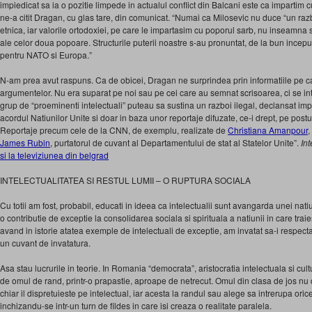
impiedicat sa ia o pozitie limpede in actualul conflict din Balcani este ca impartim c
ne-a citit Dragan, cu glas tare, din comunicat. “Numai ca Milosevic nu duce “un razb
etnica, iar valorile ortodoxiei, pe care le impartasim cu poporul sarb, nu inseamna s
ale celor doua popoare. Structurile puterii noastre s-au pronuntat, de la bun incep
pentru NATO si Europa.”
N-am prea avut raspuns. Ca de obicei, Dragan ne surprindea prin informatiile pe ca
argumentelor. Nu era suparat pe noi sau pe cei care au semnat scrisoarea, ci se int
grup de “proeminenti intelectuali” puteau sa sustina un razboi ilegal, declansat imp
acordul Natiunilor Unite si doar in baza unor reportaje difuzate, ce-i drept, pe postu
Reportaje precum cele de la CNN, de exemplu, realizate de
Christiana Amanpour
,
James Rubin
, purtatorul de cuvant al Departamentului de stat al Statelor Unite”.
Int
si la televiziunea din belgrad
INTELECTUALITATEA SI RESTUL LUMII – O RUPTURA SOCIALA
Cu totii am fost, probabil, educati in ideea ca intelectualii sunt avangarda unei nati
o contributie de exceptie la consolidarea sociala si spirituala a natiunii in care tra
avand in istorie atatea exemple de intelectuali de exceptie, am invatat sa-i respect
un cuvant de invatatura.
Asa stau lucrurile in teorie. In Romania “democrata”, aristocratia intelectuala si cul
de omul de rand, printr-o prapastie, aproape de netrecut. Omul din clasa de jos nu 
chiar il dispretuieste pe intelectual, iar acesta la randul sau alege sa intrerupa ori
inchizandu-se intr-un turn de fildes in care isi creaza o realitate paralela.