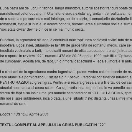
Dupa patru ani de lucru in fabrica, langa muncitori, autorul acestor randuri poa
paralelismul celor doua lumi. O tensiune surda exista la granita intre realitatea mu
de o societate pe care nu o mai intelege, pe de o parte, si cenaclurile-dezbaterile filo
romanesti, sterile si inutile. In aceste conditii, reconcilierea si unitatea sociala sunt
“societate civila” devine din ce in ce mai mult o secta.
Punctual, la agravarea situatiei a contribuit mult “optiunea societatii civile” fata de
impotriva Iugoslaviei. Situandu-se la 180 de grade fata de romanul mediu, care se i
imediata vecinatate a tarii, intelectualii romani de elita au optat pentru sprijinirea ac
lor a aparut in
revista “22”
, numarul 478 din 20-26 aprilie 1999, sub titlul “Optiunea
de cumpana”. Acesta era, de fapt, un gir moral dat actiunii – ilegale, imorale si an
La cinci ani de la agresiunea contra Iugoslaviei, putem vedea cat de departe de r
care atunci s-a pornit razboiul: situatia din Kosovo. Personal consider ca intelect
PENTRU RAZBOI au gresit grav. Pentru a-si repara greseala si a fi iertati de cei care
absolut necesar sa-si ceara scuze. Cu siguranta insa, orgoliul nu le va permite ace
starea de fapt si sa insirui mai jos numele semnatarilor APELULUI LA CRIMA, spr
din noi si spre sublinierea, inca o data, a unei situatii triste: distanta uriasa intre intel
romanul de rand.
Bogdan I Stanciu, Aprilie 2004
TEXTUL COMPLET AL APELULUI LA CRIMA PUBLICAT IN “22″