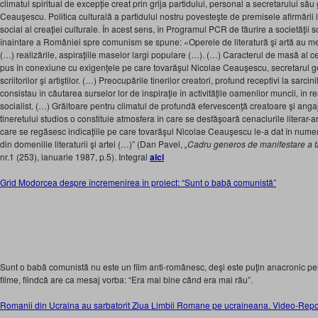
climatul spiritual de excepţie creat prin grija partidului, personal a secretarului să
Ceauşescu. Politica culturală a partidului nostru povesteşte de premisele afirmării lib
social al creaţiei culturale. În acest sens, în Programul PCR de făurire a societăţii so
înaintare a României spre comunism se spune: «Operele de literatură şi artă au meni
(…) realizările, aspiraţiile maselor largi populare (…). (…) Caracterul de masă al cena
pus în conexiune cu exigenţele pe care tovarăşul Nicolae Ceauşescu, secretarul gen
scriitorilor şi artiştilor. (…) Preocupările tinerilor creatori, profund receptivi la sarcin
consistau în căutarea surselor lor de inspiraţie în activităţile oamenilor muncii, în re
socialist. (…) Grăitoare pentru climatul de profundă efervescenţă creatoare şi angaja
tineretului studios o constituie atmosfera în care se desfăşoară cenaclurile literar-ar
care se regăsesc indicaţiile pe care tovarăşul Nicolae Ceauşescu le-a dat în numeroa
din domeniile literaturii şi artei (…)” (Dan Pavel,
„Cadru generos de manifestare a tal
nr.1 (253), ianuarie 1987, p.5). Integral
aici
Grid Modorcea despre încremenirea în proiect: “Sunt o babă comunistă”
Sunt o babă comunistă nu este un film anti-românesc, deşi este puţin anacronic pen
filme, fiindcă are ca mesaj vorba: “Era mai bine când era mai rău”.
Romanii din Ucraina au sarbatorit Ziua Limbii Romane pe ucraineana. Video-Repor