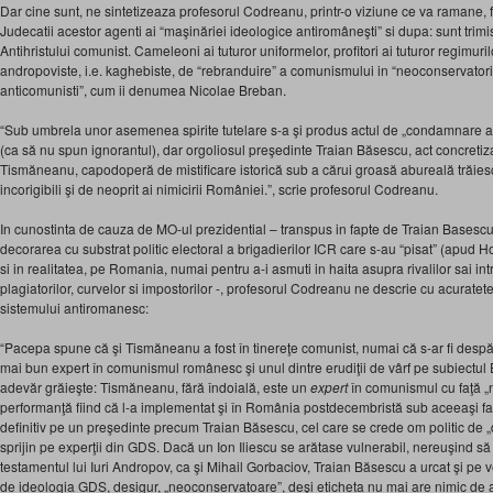
Dar cine sunt, ne sintetizeaza profesorul Codreanu, printr-o viziune ce va ramane, 
Judecatii acestor agenti ai “maşinăriei ideologice antiromâneşti” si dupa: sunt trimi
Antihristului comunist. Cameleoni ai tuturor uniformelor, profitori ai tuturor regimurilor
andropoviste, i.e. kaghebiste, de “rebranduire” a comunismului in “neoconservatoris
anticomunisti”, cum ii denumea Nicolae Breban.
“Sub umbrela unor asemenea spirite tutelare s-⁠a şi produs actul de „condamnare a
(ca să nu spun ignorantul), dar orgoliosul preşedinte Traian Băsescu, act concretiz
Tismăneanu, capodoperă de mistificare istorică sub a cărui groasă abureală trăiesc p
incorigibili şi de neoprit ai nimicirii României.”, scrie profesorul Codreanu.
In cunostinta de cauza de MO-ul prezidential – transpus in fapte de Traian Basescu 
decorarea cu substrat politic electoral a brigadierilor ICR care s-au “pisat” (apud H
si in realitatea, pe Romania, numai pentru a-i asmuti in haita asupra rivalilor sai int
plagiatorilor, curvelor si impostorilor -, profesorul Codreanu ne descrie cu acurate
sistemului antiromanesc:
“Pacepa spune că şi Tismăneanu a fost în tinereţe comunist, numai că s-ar fi despărţ
mai bun expert în comunismul românesc şi unul dintre erudiţii de vârf pe subiectul
adevăr grăieşte: Tismăneanu, fără îndoială, este un
expert
în comunismul cu faţă „
performanţă fiind că l-a implementat şi în România postdecembristă sub aceeaşi fa
definitiv pe un preşedinte precum Traian Băsescu, cel care se crede om politic de „
sprijin pe experţii din GDS. Dacă un Ion Iliescu se arătase vulnerabil, nereuşind să 
testamentul lui Iuri Andropov, ca şi Mihail Gorbaciov, Traian Băsescu a urcat şi pe v
de ideologia GDS, desigur, „neoconservatoare”, deşi eticheta nu mai are nimic de a