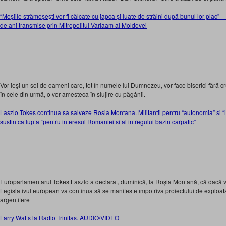
“Moşiile strămoşeşti vor fi călcate cu japca şi luate de străini după bunul lor plac” 
de ani transmise prin Mitropolitul Varlaam al Moldovei
Vor ieşi un soi de oameni care, tot în numele lui Dumnezeu, vor face biserici fără cru
în cele din urmă, o vor amesteca în slujire cu păgânii.
Laszlo Tokes continua sa salveze Rosia Montana. Militantii pentru “autonomia” si 
sustin ca lupta “pentru interesul Romaniei si al intregului bazin carpatic”
Europarlamentarul Tokes Laszlo a declarat, duminică, la Roșia Montană, că dacă 
Legislativul european va continua să se manifeste împotriva proiectului de exploat
argentifere
Larry Watts la Radio Trinitas. AUDIO/VIDEO