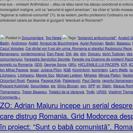
mai sus – emisarii Antihristului -, stiau ce stiau cand ma atacau coordonat si ordon
increngaturi maligne, unii ca “securist si agent american”, ba chiar si “proto-mossadis
“legionar si national-comunist” (?!). Ia sa vedem, pentru profesorul Codreanu ce vor
ortodoxiei calare pe libarcile si guzganii ‘telectuali ai Romaniei?
Posted in
Documentare
,
Top News
Tags:
"bolsevici anticomunisti"
,
Anatoli G
Badin
,
Andropov
,
Arafat
,
Arnaud de Bourchgrave
,
Aurel Rogojan
,
Badin
,
Basescu
,
Cazul Volodea
,
Cei dintai vor fi cei din urma. Romania si sfarsitul Razboiului Rece
tismaneanu
,
contemporanul
,
Dan Pavel
,
DIA
,
die
,
dim
,
Doicaru
,
dorin Tudoran
,
dss
comunismului
,
Fereastra Serviciilor Secrete
,
Fereste-ma Doamne de prieteni! Razbo
sovietic cu Romania
,
GDS
,
George Soros
,
GRU
,
HICLENIILE LUI PACEPA
,
ICR
,
I
Ion Mihai Pacepa
,
Israel
,
Juliana Pilon
,
KGB
,
Kominform
,
komintern
,
Larry Watts
,
la
Liicheanu
,
Liigheanu
,
Marele Soc
,
Michael Ledeen
,
Mihaies
,
Mircea Platon
,
Nesto
Orizonturi Roşii
,
Pacepa
,
Pacepa Kgb
,
Patapievici
,
Paul Goma
,
raportul tismanean
Ryszard Kukliński
,
Securitatea
,
sie
,
Silviu Brucan
,
son
,
SPP
,
sri
,
Stalin
,
Steaua Rom
Tismaneanu
,
Traian Basescu
,
Tratatul de la Varsovia
,
Trotki
,
URSS
,
Vladimir Tism
Comments »
ZO: Adrian Majuru incepe un serial despre 
care distrug Romania. Grid Modorcea des
în proiect: “Sunt o babă comunistă”. Roman