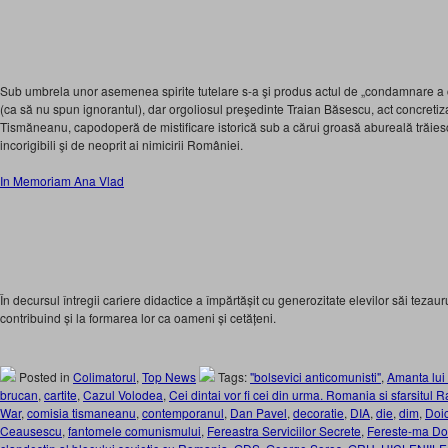
Sub umbrela unor asemenea spirite tutelare s-⁠a şi produs actul de „condamnare a 
(ca să nu spun ignorantul), dar orgoliosul preşedinte Traian Băsescu, act concretiz
Tismăneanu, capodoperă de mistificare istorică sub a cărui groasă abureală trăiesc p
incorigibili şi de neoprit ai nimicirii României.
In Memoriam Ana Vlad
În decursul întregii cariere didactice a împărtășit cu generozitate elevilor săi tezau
contribuind și la formarea lor ca oameni și cetățeni.
Posted in
Colimatorul
,
Top News
Tags:
"bolsevici anticomunisti"
,
Amanta lui
brucan
,
cartite
,
Cazul Volodea
,
Cei dintai vor fi cei din urma. Romania si sfarsitul
War
,
comisia tismaneanu
,
contemporanul
,
Dan Pavel
,
decoratie
,
DIA
,
die
,
dim
,
Doi
Ceausescu
,
fantomele comunismului
,
Fereastra Serviciilor Secrete
,
Fereste-ma Do