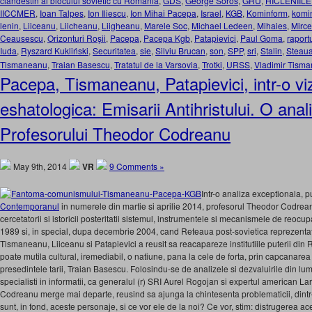
clandestin al blocului sovietic cu Romania
,
GDS
,
George Soros
,
GRU
,
HICLENIILE
IICCMER
,
Ioan Talpes
,
Ion Iliescu
,
Ion Mihai Pacepa
,
Israel
,
KGB
,
Kominform
,
komi
lenin
,
Liiceanu
,
Liicheanu
,
Liigheanu
,
Marele Soc
,
Michael Ledeen
,
Mihaies
,
Mirce
Ceausescu
,
Orizonturi Roşii
,
Pacepa
,
Pacepa Kgb
,
Patapievici
,
Paul Goma
,
raport
Iuda
,
Ryszard Kukliński
,
Securitatea
,
sie
,
Silviu Brucan
,
son
,
SPP
,
sri
,
Stalin
,
Steau
Tismaneanu
,
Traian Basescu
,
Tratatul de la Varsovia
,
Trotki
,
URSS
,
Vladimir Tism
Pacepa, Tismaneanu, Patapievici, intr-o vi
eshatologica: Emisarii Antihristului. O anal
Profesorului Theodor Codreanu
May 9th, 2014
VR
9 Comments »
Intr-o analiza exceptionala, p
Contemporanul
in numerele din martie si aprilie 2014, profesorul Theodor Codrea
cercetatorii si istoricii posteritatii sistemul, instrumentele si mecanismele de re
1989 si, in special, dupa decembrie 2004, cand Reteaua post-sovietica reprezent
Tismaneanu, Liiceanu si Patapievici a reusit sa reacapareze institutiile puterii din
poate mutila cultural, iremediabil, o natiune, pana la cele de forta, prin capcanar
presedintele tarii, Traian Basescu. Folosindu-se de analizele si dezvaluirile din lum
specialisti in informatii, ca generalul (r) SRI Aurel Rogojan si expertul american L
Codreanu merge mai departe, reusind sa ajunga la chintesenta problematicii, dintr
sunt, in fond, aceste personaje, si ce vor ele de la noi? Ce vor, stim: distrugerea ace