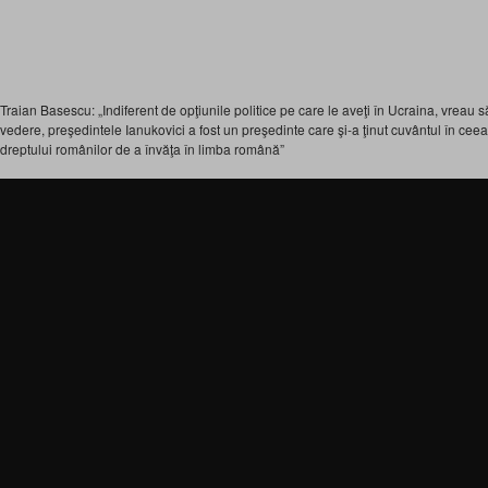
Traian Basescu: „Indiferent de opţiunile politice pe care le aveţi în Ucraina, vreau s
vedere, preşedintele Ianukovici a fost un preşedinte care şi-a ţinut cuvântul în cee
dreptului românilor de a învăţa în limba română”