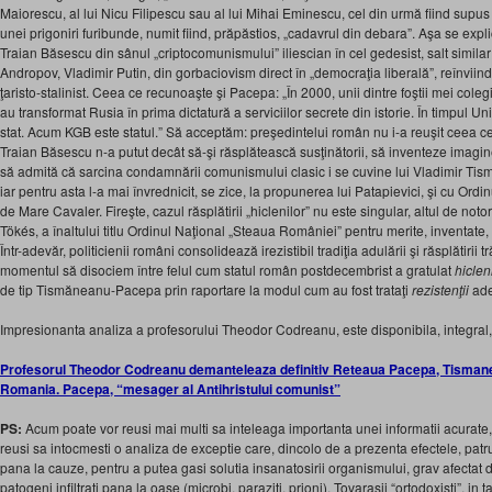
Maiorescu, al lui Nicu Filipescu sau al lui Mihai Eminescu, cel din urmă fiind supus
unei prigoniri furibunde, numit fiind, prăpăstios, „cadavrul din debara”. Aşa se expl
Traian Băsescu din sânul „criptocomunismului” iliescian în cel gedesist, salt similar c
Andropov, Vladimir Putin, din gorbaciovism direct în „democraţia liberală”, reînviind, î
ţaristo-stalinist. Ceea ce recunoaşte şi Pacepa: „În 2000, unii dintre foştii mei cole
au transformat Rusia în prima dictatură a serviciilor secrete din istorie. În timpul Un
stat. Acum KGB este statul.” Să acceptăm: preşedintelui român nu i-a reuşit ceea ce 
Traian Băsescu n-a putut decât să-şi răsplătească susţinătorii, să inventeze imagin
să admită că sarcina condamnării comunismului clasic i se cuvine lui Vladimir Ti
iar pentru asta l-a mai învrednicit, se zice, la propunerea lui Patapievici, şi cu Ordi
de Mare Cavaler. Fireşte, cazul răsplătirii „hiclenilor” nu este singular, altul de noto
Tökés, a înaltului titlu Ordinul Naţional „Steaua României” pentru merite, inventat
Într-adevăr, politicienii români consolidează irezistibil tradiţia adulării şi răsplătirii 
momentul să disociem între felul cum statul român postdecembrist a gratulat
hiclen
de tip Tismăneanu-Pacepa prin raportare la modul cum au fost trataţi
rezistenţii
ade
Impresionanta analiza a profesorului Theodor Codreanu, este disponibila, integral,
Profesorul Theodor Codreanu demanteleaza definitiv Reteaua Pacepa, Tisman
Romania. Pacepa, “mesager al Antihristului comunist”
PS:
Acum poate vor reusi mai multi sa inteleaga importanta unei informatii acurate, v
reusi sa intocmesti o analiza de exceptie care, dincolo de a prezenta efectele, pa
pana la cauze, pentru a putea gasi solutia insanatosirii organismului, grav afectat du
patogeni infiltrati pana la oase (microbi, paraziti, prioni). Tovarasii “ortodoxisti”, in