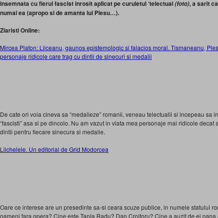
insemnata cu fierul fascist inrosit aplicat pe curuletul ‘telectual
, a sarit c
(foto)
numai ea (apropo si de amanta lui Plesu…).
Ziaristi Online:
Mircea Platon: Liiceanu, gaunos epistemologic si falacios moral. Tismaneanu, Plesu
personaje ridicole care trag cu dintii de sinecuri si medalii
De cate ori voia cineva sa “medalieze” romanii, veneau telectualii si incepeau sa i
“fascisti” asa si pe dincolo. Nu am vazut in viata mea personaje mai ridicole decat a
dintii pentru fiecare sinecura si medalie.
Liichelele. Un editorial de Grid Modorcea
Oare ce interese are un presedinte sa-si ceara scuze publice, in numele statului ro
oameni fara opera? Cine este Tania Radu? Dan Croitoru? Cine a auzit de ei pana 