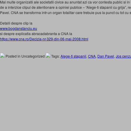
Mai multe organizatii ale societatii civice au anuntat azi ca vor contesta public si 
de a interzice clipul de atentionare a opiniei publice – “Alege-ti stapanii cu grija”, 
Pavel. CNA se transforma intr-un organ totalitar care trebuie pus la punct cu tot cu s
Detalii despre clip la
www.bogdanstanciu.eu
si despre explicatia abracadabranta a CNA la
https://www.cna.ro/Decizia-nr-329-din-06-mai-2008.html
Posted in Uncategorized
Tags:
Alege-ti stapanii
,
CNA
,
Dan Pavel
,
Jos cenz