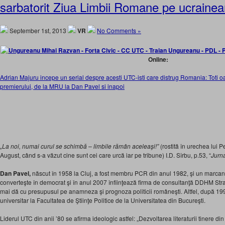
sarbatorit Ziua Limbii Romane pe ucrain
September 1st, 2013
VR
No Comments »
Online:
Adrian Majuru incepe un serial despre acesti UTC-isti care distrug Romania: Toti o
premierului, de la MRU la Dan Pavel si inapoi
„La noi, numai curul se schimbă – limbile rămân aceleaşi!”
(rostită în urechea lui 
August, când s-a văzut cine sunt cei care urcă iar pe tribune) I.D. Sîrbu, p.53, “
Jurna
Dan Pavel,
născut în 1958 la Cluj, a fost membru PCR din anul 1982, şi un marcan
converteşte în democrat şi în anul 2007 înfiinţează firma de consultanţă DDHM Stra
mai dă cu presupusul pe anamneza şi prognoza politicii româneşti. Altfel, după 1990
universitar la Facultatea de Ştiinţe Politice de la Universitatea din Bucureşti.
Liderul UTC din anii ’80 se afirma ideologic astfel: „Dezvoltarea literaturii tinere di