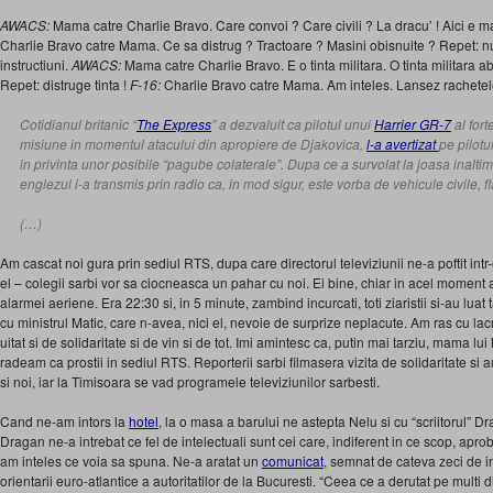
AWACS:
Mama catre Charlie Bravo. Care convoi ? Care civili ? La dracu’ ! Aici e man
Charlie Bravo catre Mama. Ce sa distrug ? Tractoare ? Masini obisnuite ? Repet: nu 
instructiuni.
AWACS:
Mama catre Charlie Bravo. E o tinta militara. O tinta militara abs
Repet: distruge tinta !
F-16:
Charlie Bravo catre Mama. Am inteles. Lansez rachetele
Cotidianul britanic “
The Express
” a dezvaluit ca pilotul unui
Harrier GR-7
al fort
misiune in momentul atacului din apropiere de Djakovica,
l-a avertizat
pe pilotu
in privinta unor posibile “pagube colaterale”. Dupa ce a survolat la joasa inaltim
englezul i-a transmis prin radio ca, in mod sigur, este vorba de vehicule civile, f
(…)
Am cascat noi gura prin sediul RTS, dupa care directorul televiziunii ne-a poftit in
el – colegii sarbi vor sa ciocneasca un pahar cu noi. Ei bine, chiar in acel moment
alarmei aeriene. Era 22:30 si, in 5 minute, zambind incurcati, toti ziaristii si-au luat t
cu ministrul Matic, care n-avea, nici el, nevoie de surprize neplacute. Am ras cu la
uitat si de solidaritate si de vin si de tot. Imi amintesc ca, putin mai tarziu, mama lui
radeam ca prostii in sediul RTS. Reporterii sarbi filmasera vizita de solidaritate si 
si noi, iar la Timisoara se vad programele televiziunilor sarbesti.
Cand ne-am intors la
hotel
, la o masa a barului ne astepta Nelu si cu “scriitorul” D
Dragan ne-a intrebat ce fel de intelectuali sunt cei care, indiferent in ce scop, ap
am inteles ce voia sa spuna. Ne-a aratat un
comunicat
, semnat de cateva zeci de in
orientarii euro-atlantice a autoritatilor de la Bucuresti. “Ceea ce a derutat pe multi din