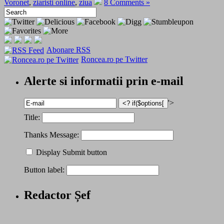
Voronet
,
ziaristi online
,
ziua
8 Comments »
Abonare RSS
Roncea.ro pe Twitter
Alerte si informatii prin e-mail
'>
Title:
Thanks Message:
Display Submit button
Button label:
Redactor Șef