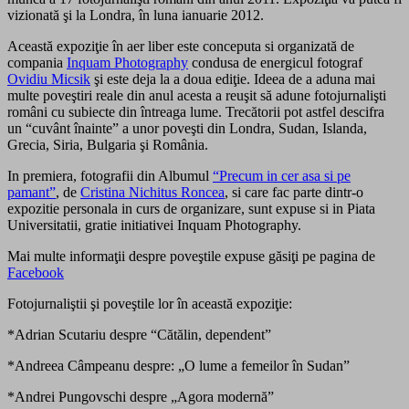
vizionată şi la Londra, în luna ianuarie 2012.
Această expoziţie în aer liber este conceputa si organizată de
compania
Inquam Photography
condusa de energicul fotograf
Ovidiu Micsik
şi este deja la a doua ediţie. Ideea de a aduna mai
multe poveştiri reale din anul acesta a reuşit să adune fotojurnalişti
români cu subiecte din întreaga lume. Trecătorii pot astfel descifra
un “cuvânt înainte” a unor poveşti din Londra, Sudan, Islanda,
Grecia, Siria, Bulgaria şi România.
In premiera, fotografii din Albumul
“Precum in cer asa si pe
pamant”
, de
Cristina Nichitus Roncea
, si care fac parte dintr-o
expozitie personala in curs de organizare, sunt expuse si in Piata
Universitatii, gratie initiativei Inquam Photography.
Mai multe informaţii despre poveştile expuse găsiţi pe pagina de
Facebook
Fotojurnaliştii şi poveştile lor în această expoziţie:
*Adrian Scutariu despre “Cătălin, dependent”
*Andreea Câmpeanu despre: „O lume a femeilor în Sudan”
*Andrei Pungovschi despre „Agora modernă”