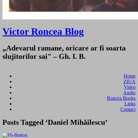
Victor Roncea Blog
„Adevarul ramane, oricare ar fi soarta
slujitorilor sai" – Gh. I. B.
Home
ZIUA
Video
Audio
Roncea Books
Links
Contact
Posts Tagged ‘Daniel Mihăilescu’