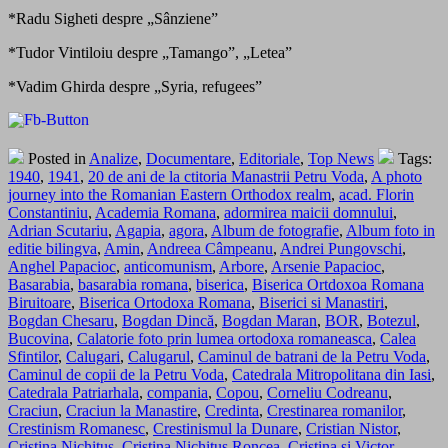
*Radu Sigheti despre „Sânziene”
*Tudor Vintiloiu despre „Tamango”, „Letea”
*Vadim Ghirda despre „Syria, refugees”
Posted in
Analize
,
Documentare
,
Editoriale
,
Top News
Tags:
1940
,
1941
,
20 de ani de la ctitoria Manastrii Petru Voda
,
A photo
journey into the Romanian Eastern Orthodox realm
,
acad. Florin
Constantiniu
,
Academia Romana
,
adormirea maicii domnului
,
Adrian Scutariu
,
Agapia
,
agora
,
Album de fotografie
,
Album foto in
editie bilingva
,
Amin
,
Andreea Câmpeanu
,
Andrei Pungovschi
,
Anghel Papacioc
,
anticomunism
,
Arbore
,
Arsenie Papacioc
,
Basarabia
,
basarabia romana
,
biserica
,
Biserica Ortdoxoa Romana
Biruitoare
,
Biserica Ortodoxa Romana
,
Biserici si Manastiri
,
Bogdan Chesaru
,
Bogdan Dincă
,
Bogdan Maran
,
BOR
,
Botezul
,
Bucovina
,
Calatorie foto prin lumea ortodoxa romaneasca
,
Calea
Sfintilor
,
Calugari
,
Calugarul
,
Caminul de batrani de la Petru Voda
,
Caminul de copii de la Petru Voda
,
Catedrala Mitropolitana din Iasi
,
Catedrala Patriarhala
,
compania
,
Copou
,
Corneliu Codreanu
,
Craciun
,
Craciun la Manastire
,
Credinta
,
Crestinarea romanilor
,
Crestinism Romanesc
,
Crestinismul la Dunare
,
Cristian Nistor
,
Cristina Nichitus
,
Cristina Nichitus Roncea
,
Cristina si Victor