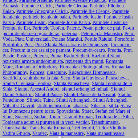
Paradis
,
Parintele Arsenie
,
Parintele Arsenie Papacioc
,
Parintele
Atanasie
,
Parintele Calciu
,
Parintele Cleopa
,
Parintele Filotheu
Balan
,
Parintele Gheorghe Calciu
,
Parintele Ilie Cleopa
,
Parintele
Ioanichie
,
parintele ioanichie balan
,
Parintele Iustin
,
Parintele Iustin
Parvu
,
Parintele Justin
,
Parintele Justin Parvu
,
Parintele Justin pe
Frontul de Est
,
Parintele Teofan
,
Pateric
,
Pe-un picior de plai
,
Pe-un
picior de plai pe-o gura de rai
,
pelerinaj
,
Pelerinaj la Manastiri
,
Petru
Voda
,
Piata Universitatii
,
Poiana Marului
,
Portile Raiului
,
Portofolio
,
Portofoliu
,
Post
,
Prea Sfanta Nascatoare de Dumnezeu
,
Precum in
cer
,
Precum in cer asa si pe pamant
,
Precum-in-cer.ro
,
Preotia
,
Prut
,
Pustie
,
Pustnic
,
Puterea
,
Putna
,
Radu Sigheti
,
Razboiul Sfant
,
rezistenta armata anticomunista
,
rezistenta din munti
,
Romania
Mare
,
Romanian Orthodoxy
,
Romanian Photographers
,
Romanian
Photography
,
Roncea
,
rugaciune
,
Rugaciunea Domneasca
,
Sacrificiu
,
schimbarea la fata
,
Secu
,
Sfanta Cuvioasa Parascheva
,
Sfanta Cuvioasa Teodora
,
Sfanta Parascheva
,
Sfanta Teodora de la
Sihla
,
Sfantul Apostol Andrei
,
sfantul arhanghel mihail
,
Sfantul
Daniil Sihastrul
,
Sfantul Paisie
,
Sfantul Paisie de la Neamt
,
Sfantul
Pantelimon
,
Sfintele Taine
,
Sfintii Arhangheli
,
Sfintii Arhangheli
Mihail si Gavriil
,
sfintii inchisorilor
,
sihastria
,
Sihastru
,
sihla
,
Slava
lui Dumnezeu pentru toate
,
Spovedania
,
Staret
,
Stefan cel Mare si
Sfant
,
Sucevita
,
Sudan
,
Taran
,
Taranul Roman
,
Teodora de la Sihla
,
Totdeauna acum si pururea si in vecii vecilor
,
Transhumanta
,
Transilvania
,
Transilvania Romana
,
Trei Ierarhi
,
Tudor Vintiloiu
,
Vadim Ghirda
,
Varatec
,
Viata la manastire
,
Viata manastireasca
,