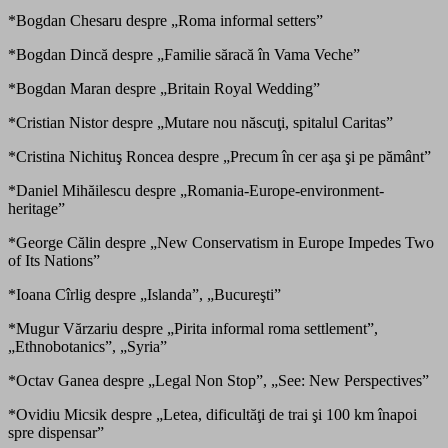
*Bogdan Chesaru despre „Roma informal setters”
*Bogdan Dincă despre „Familie săracă în Vama Veche”
*Bogdan Maran despre „Britain Royal Wedding”
*Cristian Nistor despre „Mutare nou născuţi, spitalul Caritas”
*Cristina Nichituş Roncea despre „Precum în cer aşa şi pe pământ”
*Daniel Mihăilescu despre „Romania-Europe-environment-
heritage”
*George Călin despre „New Conservatism in Europe Impedes Two
of Its Nations”
*Ioana Cîrlig despre „Islanda”, „Bucureşti”
*Mugur Vărzariu despre „Pirita informal roma settlement”,
„Ethnobotanics”, „Syria”
*Octav Ganea despre „Legal Non Stop”, „See: New Perspectives”
*Ovidiu Micsik despre „Letea, dificultăţi de trai şi 100 km înapoi
spre dispensar”