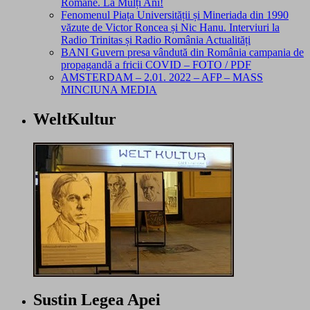
Române. La Mulți Ani!
Fenomenul Piața Universității și Mineriada din 1990
văzute de Victor Roncea și Nic Hanu. Interviuri la
Radio Trinitas și Radio România Actualități
BANI Guvern presa vândută din România campania de
propagandă a fricii COVID – FOTO / PDF
AMSTERDAM – 2.01. 2022 – AFP – MASS
MINCIUNA MEDIA
WeltKultur
Sustin Legea Apei