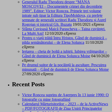
Generalul Radu Theodoru despre “MÂNA
MOSCOVEI – Documentele crimei din decembrie
1989”. Editor: Victor Roncea. Primele trei volume
intrate sub tipar la Editura TipoMoldova, cu prefețe
semnate de generalii scriitori Radu Theodoru și Aurel
Rogojan și istoricul Gh. Buzatu
19/01/2021
eXpress
Sfânta Cuvioasă Maică Parascheva – Taina cuviinței.
La Mulți Ani!
12/10/2020
eXpress
Pentru o viață trăită întru Hristos. Gând de duminică –
pilda semănătorului – de Elena Solunca
11/10/2020
eXpress
Iertarea – cheia de boltă a iubirii. Iubirea vrăjmașilor –
Gând de duminică de Elena Solunca Moise
04/10/2020
eXpress
Pe drumul suitor de la pocăință la ascultare. Pescuirea
minunată – Gând de duminică de Elena Solunca Moise
27/09/2020
eXpress
Recent Posts
Victor Roncea suprins de Agerpres în 13 iunie 1990: O
fotografie cu mine fotografiind
Calendarul Mărturisitorilor – 2023 – de la ActiveNews
– PDF/FOTOGRAFII de Ziua Unirii Principatelor