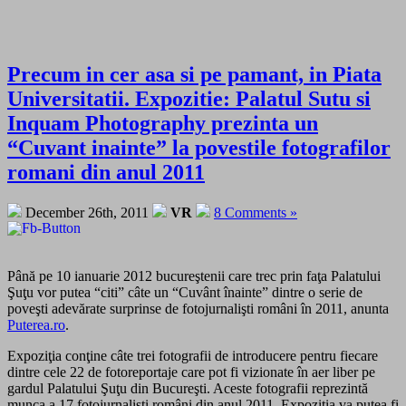
Precum in cer asa si pe pamant, in Piata
Universitatii. Expozitie: Palatul Sutu si
Inquam Photography prezinta un
“Cuvant inainte” la povestile fotografilor
romani din anul 2011
December 26th, 2011
VR
8 Comments »
Până pe 10 ianuarie 2012 bucureştenii care trec prin faţa Palatului
Şuţu vor putea “citi” câte un “Cuvânt înainte” dintre o serie de
poveşti adevărate surprinse de fotojurnalişti români în 2011, anunta
Puterea.ro
.
Expoziţia conţine câte trei fotografii de introducere pentru fiecare
dintre cele 22 de fotoreportaje care pot fi vizionate în aer liber pe
gardul Palatului Şuţu din Bucureşti. Aceste fotografii reprezintă
munca a 17 fotojurnalişti români din anul 2011. Expoziţia va putea fi