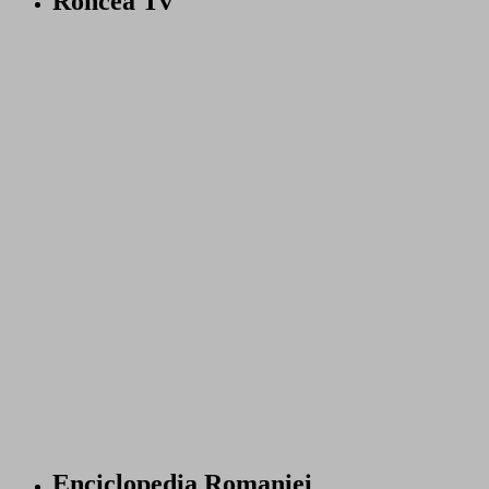
Roncea Tv
Enciclopedia Romaniei