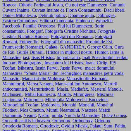
Roncea
,
Ctitoria Parintelui Justin
,
Cu noi este Dumnezeu
,
Cununie
,
Cuvant Inainte
,
Cuvant Inainte de Florin Constantiniu
,
Dacii liberi
,
Daniel Mihăilescu
,
Detinuti politic
,
Doamne ajuta
,
Dobrogea
,
Eastern Orthodoxy
,
Editura Compania
,
Eminescu
,
expozitie
,
Facebook
,
Familia Ortodoxa
,
Fiul lui Dumnezeu
,
florin
constantiniu
,
Fotograf
,
Fotografa Cristina Nichitus
,
Fotografa
Cristina Nichitus Roncea
,
Fotografi din Romania
,
Fotografi
Romani
,
Fotografie
,
Fotografii din manastiri
,
Frontul de Est
,
Frumusetile Romaniei
,
Galata
,
GANDIREA
,
George Călin
,
Gura
de Rai
,
Gurile Dunarii
,
Hristos in mijlocul nostru
,
Humor
,
Iarna la
Manastire
,
iasi
,
Iisus Hristos
,
Impartasania
,
Inalt Preasfintitul Teofan
,
Inquam Photography.
,
Invatatura lui Hristos
,
Ioana Cîrlig
,
IPS
Teofan
,
Isihastru
,
Iustin Parvu
,
Justin Parvu
,
maica domnului
,
Manastirea “Sfanta Maria” din Techirghiol
,
manastirea petru voda
,
Manastiri
,
Manastiri din Moldova
,
Manastiri din Romania
,
Mantuitorul
,
Marea Neagra
,
Maresalul Ion Antonescu
,
Martirii
anticomunisti
,
Marturistitorii
,
Maslu
,
Mediafax
,
Mesterul Manole
,
Miclauseni
,
Mihai Eminescu
,
Miorita
,
Mirungerea
,
Miscarea
Legionara
,
Mitropolia
,
Mitropolia Moldovei si Bucovinei
,
Mitropolitul Teofan
,
Moldovita
,
Monahi
,
Monahii
,
Monahul
Filotheu
,
Mos Craciun
,
Muntii Neamtului
,
Nasterea Maicii
Domnului
,
Neamt
,
Nistru
,
nunta
,
Nunta la Manastire
,
Octav Ganea
,
On earth as it is in heaven
,
Orthodox
,
Orthodoxy
,
Ortodox
,
Ortodoxia Romana
,
Ortodoxie
,
Ovidiu Micsik
,
Palatul Sutu
,
Paltin
,