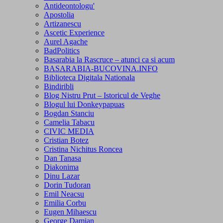
Antideontologu'
Apostolia
Artizanescu
Ascetic Experience
Aurel Agache
BadPolitics
Basarabia la Rascruce – atunci ca si acum
BASARABIA-BUCOVINA.INFO
Biblioteca Digitala Nationala
Bindiribli
Blog Nistru Prut – Istoricul de Veghe
Blogul lui Donkeypapuas
Bogdan Stanciu
Camelia Tabacu
CIVIC MEDIA
Cristian Botez
Cristina Nichitus Roncea
Dan Tanasa
Diakonima
Dinu Lazar
Dorin Tudoran
Emil Neacsu
Emilia Corbu
Eugen Mihaescu
George Damian