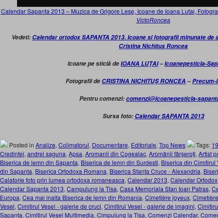
Calendar Sapanta 2013 – Muzica de Grigore Lese, Icoane de Ioana Lutai, Fotograf
VictoRoncea
Vedeti:
Calendar ortodox SAPANTA 2013. Icoane si fotografii minunate de art
Cristina Nichitus Roncea
Icoane pe sticlă de
IOANA LUŢAI
–
Icoanepesticla-Sa
Fotografii de
CRISTINA NICHITUŞ RONCEA
–
Precum-i
Pentru comenzi:
comenzi@icoanepesticla-sapant
Sursa foto:
Calendar SAPANTA 2013
Posted in
Analize
,
Colimatorul
,
Documentare
,
Editoriale
,
Top News
Tags:
1
Credintei
,
andrei saguna
,
Apsa
,
Aromanii din Cogealac
,
Aromânii fârşeroţi
,
Artist 
Biserica de lemn din Sapanta
,
Biserica de lemn din Surdesti
,
Biserica din Cimitiru
din Sapanta
,
Biserica Ortodoxa Romana
,
Biserica Sfanta Cruce - Alexandria
,
Biser
Calatorie foto prin lumea ortodoxa romaneasca
,
Calendar 2013
,
Calendar Ortodox
Calendar Sapanta 2013
,
Campulung la Tisa
,
Casa Memoriala Stan Ioan Patras
,
Ce
Europa
,
Cea mai inalta Biserica de lemn din Romania
,
Cimetière joyeux
,
Cimetièr
Vesel
,
Cimitirul Vesel - galerie de cruci
,
Cimitirul Vesel - galerie de imagini
,
Cimitir
Sapanta
,
Cimitirul Vesel Multimedia
,
Cimpulung la Tisa
,
Comenzi Calendar
,
Comen