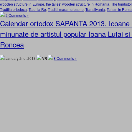
wooden structure in Europe
,
the tallest wooden structure in Romania
,
The tombston
Traditia ortodoxa
,
Traditia Ro
,
Traditii maramuresene
,
Transilvania
,
Turism in Roma
2 Comments »
Calendar ortodox SAPANTA 2013. Icoane si
minunate de artistul popular Ioana Lutai si 
Roncea
January 2nd, 2013
VR
8 Comments »