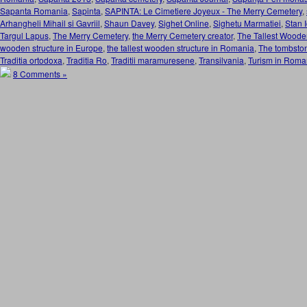
Sapanta Romania
,
Sapinta
,
SAPINTA: Le Cimetiere Joyeux - The Merry Cemetery
,
Arhangheli Mihail si Gavriil
,
Shaun Davey
,
Sighet Online
,
Sighetu Marmatiei
,
Stan 
Targul Lapus
,
The Merry Cemetery
,
the Merry Cemetery creator
,
The Tallest Wooden
wooden structure in Europe
,
the tallest wooden structure in Romania
,
The tombston
Traditia ortodoxa
,
Traditia Ro
,
Traditii maramuresene
,
Transilvania
,
Turism in Roma
8 Comments »