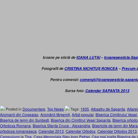
Icoane pe sticlă de
IOANA LUŢAI
–
Icoanepesticla-Sa
Fotografii de
CRISTINA NICHITUŞ RONCEA
–
Precum-i
Pentru comenzi:
comenzi@icoanepesticla-sapant
Sursa foto:
Calendar SAPANTA 2013
Posted in
Documentare
,
Top News
Tags:
1935
,
Albastru de Sapanta
,
Altare
Aromanii din Cogealac
,
Aromânii fârşeroţi
,
Artist popular
,
Biserica Cimitirului Vesel
Biserica de lemn din Surdesti
,
Biserica din Cimitirul Vesel Sapanta
,
Biserica ortod
Ortodoxa Romana
,
Biserica Sfanta Cruce - Alexandria
,
Bisericile de lemn din Mar
ortodoxa romaneasca
,
Calendar 2013
,
Calendar Ortodox
,
Calendar Ortodox 2013
Campulung la Tisa
,
Casa Memoriala Stan Ioan Patras
,
Cea mai inalta Biserica de