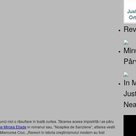
Rev
Minu
Pâr
In 
Jus
Nea
nci nici o răsuflare în toată curtea. Tăcerea aceea împietrită i se păru
ce Mircea Eliade
in romanul sau, “Noaptea de Sanziene”, aflarea vestii
Miercurea Ciuc. „Rareori în istoria creştinismului modern au fost