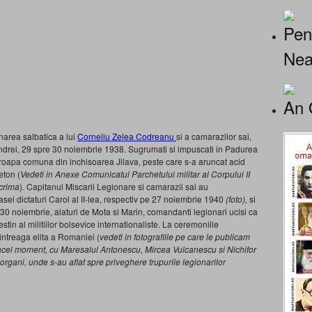
Pen
Nea
An 
narea salbatica a lui
Corneliu Zelea Codreanu
si a camarazilor sai,
Andrei, 29 spre 30 noiembrie 1938. Sugrumati si impuscati in Padurea
o groapa comuna din inchisoarea Jilava, peste care s-a aruncat acid
eton (
Vedeti in Anexe
Comunicatul Parchetului militar al Corpului II
 crima
). Capitanul Miscarii Legionare si camarazii sai au
sei dictaturi Carol al II-lea, respectiv pe 27 noiembrie 1940
(foto),
si
0 noiembrie, alaturi de Mota si Marin, comandanti legionari ucisi ca
estin al militiilor bolsevice internationaliste. La ceremoniile
 intreaga elita a Romaniei (
vedeti in fotografiile pe care le publicam
 acel moment, cu Maresalul Antonescu, Mircea Vulcanescu si Nichifor
organi, unde s-au aflat spre priveghere trupurile legionarilor