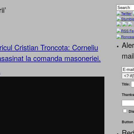
i’
Aler
cul Cristian Troncota: Corneliu
mai
asasinat la comanda masoneriei.
»
Title:
Thanks
Dis
Button 
Red