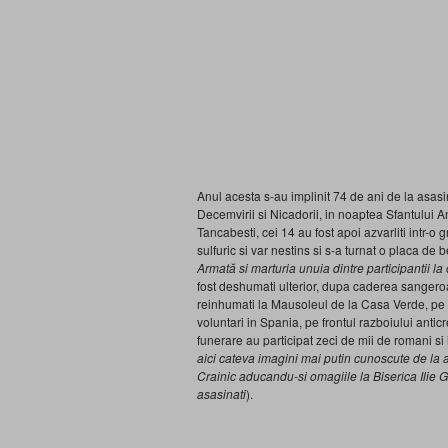
Anul acesta s-au implinit 74 de ani de la asasi
Decemvirii si Nicadorii, in noaptea Sfantului 
Tancabesti, cei 14 au fost apoi azvarliti intr-
sulfuric si var nestins si s-a turnat o placa de b
Armată si marturia unuia dintre participantii la
fost deshumati ulterior, dupa caderea sangeroa
reinhumati la Mausoleul de la Casa Verde, pe 3
voluntari in Spania, pe frontul razboiului anticr
funerare au participat zeci de mii de romani si
aici cateva imagini mai putin cunoscute de la
Crainic aducandu-si omagiile la Biserica Ilie G
asasinati
).