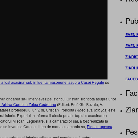
Publ
EVENI
EVENI
ZIARIS
ZIARU
FACE
u a fost asasinat sub influenta masoneriei asupra Casei Regale
de
Fac
ut onoarea sa-l intervievez pe istoricul Cristian Troncota asupra unor
 Arhiva Corneliu Zelea Codreanu
(Editori: Prof. Gh. Buzatu, V.
Ziar
area profesorului univ. dr. Cristian Troncota (
video sus, foto jos
) este
l istoric. Expertul in informatii atesta prcatic faptul c asasinarea
orul Miscarii Legionare, si a camarazilor sai, a fost realizata la
e se invartise Carol al II-lea de mana cu amanta sa,
Elena Lupescu
.
Pes
a imagistica si istoriografica a unui eveniment funebru: