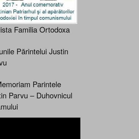
ista Familia Ortodoxa
nile Părintelui Justin
vu
Memoriam Parintele
tin Parvu – Duhovnicul
mului