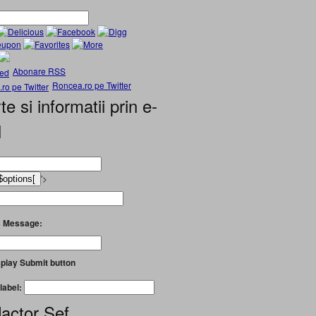
Abonare RSS
Roncea.ro pe Twitter
te si informatii prin e-
l
'>
 Message:
play Submit button
label:
actor Șef