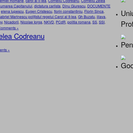
ademiei Române
,
carol al ii-lea
,
Corneliu Codreanu
,
Corneliu Zelea
umarea Capitanului
,
dictatura carlista
,
Dinu Giurescu
,
DOCUMENTE
Uniu
,
elena lupescu
,
Eugen Cristescu
,
florin constantiniu
,
Florin Sinca
,
briel Marinescu poliţistul regelui Carol al II-lea
,
Gh Buzatu
,
jilava
,
Prof
ov
,
Nicadorii
,
Nicolae Iorga
,
NKVD
,
PCdR
,
politia romana
,
SS
,
SSI
,
Comments »
Zelea Codreanu
Pen
nts »
Goo