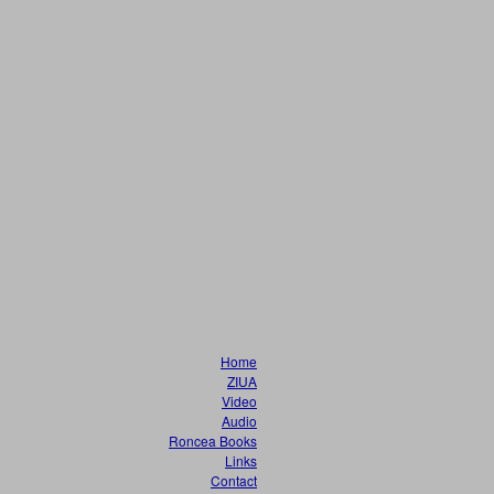
Home
ZIUA
Video
Audio
Roncea Books
Links
Contact