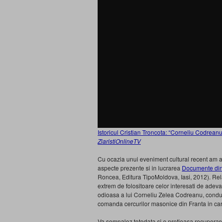
Istoricul Cristian Troncota: “Corneliu Codrean
ZiaristiOnlineTV
Cu ocazia unui eveniment cultural recent am av
aspecte prezente si in lucrarea
Documente din
Roncea, Editura TipoMoldova, Iasi, 2012). Relat
extrem de folositoare celor interesati de adevaru
odioasa a lui Corneliu Zelea Codreanu, conducat
comanda cercurilor masonice din Franta in car
Va semnalez totodata si o pretioasa recuperare