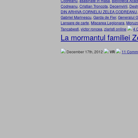
Codreanu
,
asasinate in masa
,
Biblioteca Ac
Codreanu
,
Cristian Troncota
,
Decemvirii
,
Desh
DIN ARHIVA CORNELIU ZELEA CODREANU
Gabriel Marinescu
,
Garda de Fier
,
Generalul Ga
Lansare de carte
,
Miscarea Legionara
,
Moruz
Tancabesti
,
victor roncea
,
ziaristi online
4 
La mormantul familiei 
December 17th, 2012
VR
11 Comme