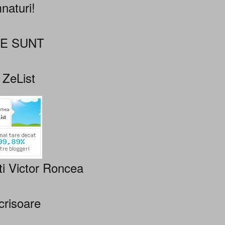
naturi!
NE SUNT
 ZeList
ti Victor Roncea
crisoare