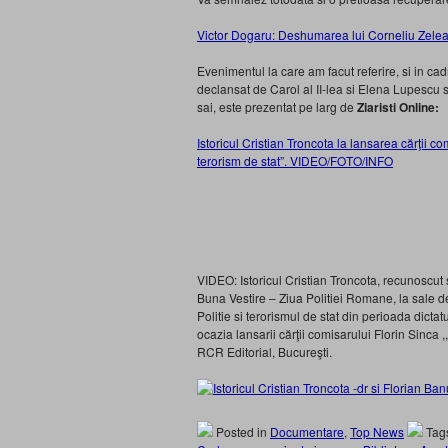
Victor Dogaru: Deshumarea lui Corneliu Z
Evenimentul la care am facut referire, si in cadr
declansat de Carol al II-lea si Elena Lupescu 
sai, este prezentat pe larg de
Ziaristi Online:
Istoricul Cristian Troncota la lansarea cărţii c
terorism de stat”. VIDEO/FOTO/INFO
VIDEO: Istoricul Cristian Troncota, recunoscut sp
Buna Vestire – Ziua Politiei Romane, la sale 
Politie si terorismul de stat din perioada dictat
ocazia lansarii cărţii comisarului Florin Sinca ,
RCR Editorial, Bucureşti.
Posted in
Documentare
,
Top News
Tag