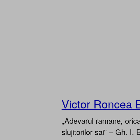
Victor Roncea 
„Adevarul ramane, oricar
slujitorilor sai" – Gh. I. 