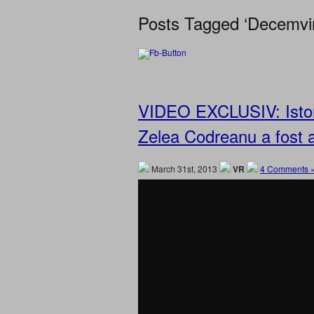
Posts Tagged ‘Decemviri
VIDEO EXCLUSIV: Istori
Zelea Codreanu a fost 
March 31st, 2013
VR
4 Comments 