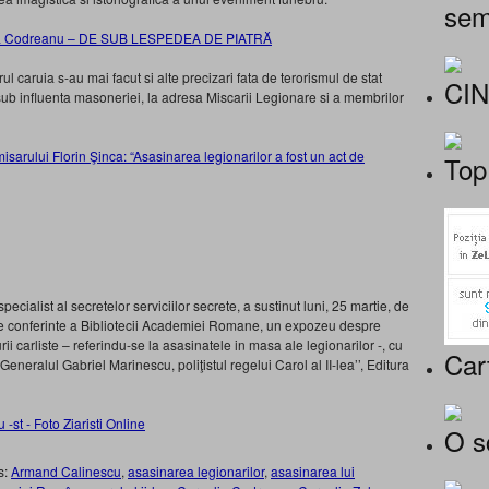
sem
elea Codreanu – DE SUB LESPEDEA DE PIATRĂ
ul caruia s-au mai facut si alte precizari fata de terorismul de stat
CI
sub influenta masoneriei, la adresa Miscarii Legionare si a membrilor
omisarului Florin Şinca: “Asasinarea legionarilor a fost un act de
Top
ecialist al secretelor serviciilor secrete, a sustinut luni, 25 martie, de
de conferinte a Bibliotecii Academiei Romane, un expozeu despre
urii carliste – referindu-se la asasinatele in masa ale legionarilor -, cu
Car
,Generalul Gabriel Marinescu, poliţistul regelui Carol al II-lea’’, Editura
O s
s:
Armand Calinescu
,
asasinarea legionarilor
,
asasinarea lui