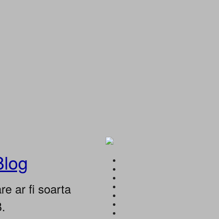
Blog
e ar fi soarta
B.