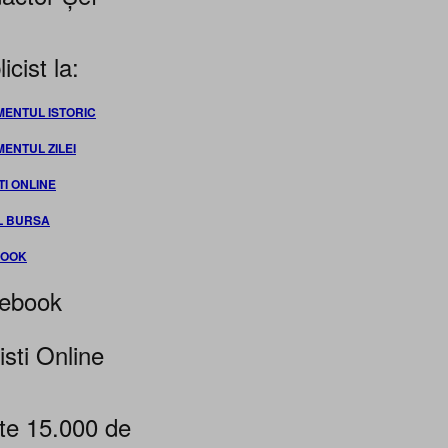
icist la:
MENTUL ISTORIC
MENTUL ZILEI
TI ONLINE
L BURSA
BOOK
ebook
isti Online
te 15.000 de