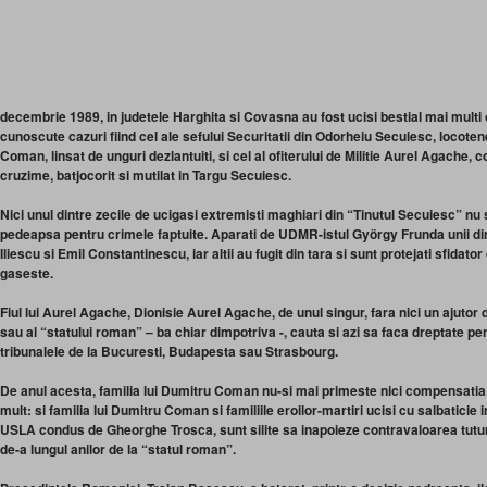
decembrie 1989, in judetele Harghita si Covasna au fost ucisi bestial mai multi 
cunoscute cazuri fiind cel ale sefului Securitatii din Odorheiu Secuiesc, locote
Coman, linsat de unguri dezlantuiti, si cel al ofiterului de Militie Aurel Agache,
cruzime, batjocorit si mutilat in Targu Secuiesc.
Nici unul dintre zecile de ucigasi extremisti maghiari din “Tinutul Secuiesc” nu s
pedeapsa pentru crimele faptuite. Aparati de UDMR-istul György Frunda unii dintr
Iliescu si Emil Constantinescu, iar altii au fugit din tara si sunt protejati sfidato
gaseste.
F
iul lui Aurel Agache, Dionisie Aurel Agache, de unul singur, fara nici un ajutor 
sau al “statului roman” – ba chiar dimpotriva -, cauta si azi sa faca dreptate pe
tribunalele de la Bucuresti, Budapesta sau Strasbourg.
De anul acesta, familia lui Dumitru Coman nu-si mai primeste nici compensatia 
mult: si familia lui Dumitru Coman si familiile eroilor-martiri ucisi cu salbaticie
USLA condus de Gheorghe Trosca, sunt silite sa inapoieze contravaloarea tutur
de-a lungul anilor de la “statul roman”.