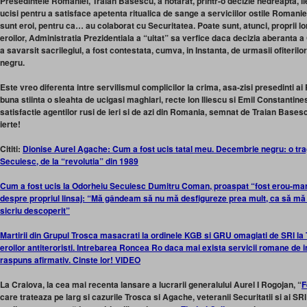
Presedintele Romaniei, Traian Basescu, a hotarat, printr-o decizie nedreapta, ileg
ucisi pentru a satisface apetenta ritualica de sange a serviciilor ostile Roma
sunt eroi, pentru ca… au colaborat cu Securitatea. Poate sunt, atunci, proprii l
eroilor, Administratia Prezidentiala a “uitat” sa verfice daca decizia aberanta 
a savarsit sacrilegiul, a fost contestata, cumva, in Instanta, de urmasii ofiteril
negru.
Este vreo diferenta intre servilismul complicilor la crima, asa-zisi presedinti a
buna stiinta o sleahta de ucigasi maghiari, recte Ion Iliescu si Emil Constantines
satisfactie agentilor rusi de ieri si de azi din Romania, semnat de Traian Base
ierte!
Cititi:
Dionise Aurel Agache: Cum a fost ucis tatal meu. Decembrie negru: o tr
Secuiesc, de la “revolutia” din 1989
Cum a fost ucis la Odorheiu Secuiesc Dumitru Coman, proaspat “fost erou-marti
despre propriul linsaj: “Mă gândeam să nu mă desfigureze prea mult, ca să mă
sicriu descoperit”
Martirii din Grupul Trosca masacrati la ordinele KGB si GRU omagiati de SRI la
eroilor antiteroristi. Intrebarea Roncea Ro daca mai exista servicii romane de 
raspuns afirmativ. Cinste lor! VIDEO
La Craiova, la cea mai recenta lansare a lucrarii generalului Aurel I Rogojan, “
F
care trateaza pe larg si cazurile Trosca si Agache, veteranii Securitatii si ai SRI 