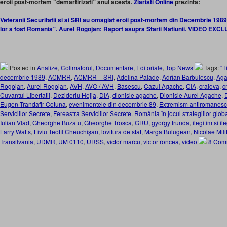
eroii post-mortem “demartirizati” anul acesta.
Ziaristi Online
prezinta:
Veteranii Securitatii si ai SRI au omagiat eroii post-mortem din Decembrie 1989. I
lor a fost Romania”. Aurel Rogojan: Raport asupra Starii Natiunii. VIDEO EXCL
Posted in
Analize
,
Colimatorul
,
Documentare
,
Editoriale
,
Top News
Tags:
"T
decembrie 1989
,
ACMRR
,
ACMRR – SRI
,
Adelina Palade
,
Adrian Barbulescu
,
Aga
Rogojan
,
Aurel Rogojan
,
AVH
,
AVO / AVH
,
Basescu
,
Cazul Agache
,
CIA
,
craiova
,
c
Cuvantul Libertatii
,
Dezideriu Hejja
,
DIA
,
dionisie agache
,
Dionisie Aurel Agache
,
Eugen Trandafir Cotuna
,
evenimentele din decembrie 89
,
Extremism antiromanesc
Serviciilor Secrete
,
Fereastra Serviciilor Secrete. România în jocul strategiilor glob
Iulian Vlad
,
Gheorghe Buzatu
,
Gheorghe Trosca
,
GRU
,
gyorgy frunda
,
ilegitim si il
Larry Watts
,
Liviu Teofil Cheuchişan
,
lovitura de stat
,
Marga Bulugean
,
Nicolae Mili
Transilvania
,
UDMR
,
UM 0110
,
URSS
,
victor marcu
,
victor roncea
,
video
8 Com