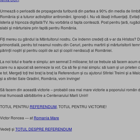
Urmează o perioadă de propaganda furibună din partea a 90% din media de limbă
România și a tuturor activiștilor antiromâni. Ignorați-i. Nu vă lăsați influențați. Evitați
isteria și hipnoza digitală/TV. Nu vorbăria ci fapta contează. Post pentru țară, rug
slabi și mărturisire prin faptă pentru România.
Fiți mereu cu gândul la Mântuitorul nostru. Ce îndemn credeți că v-ar da Hristos?
primordială, pentru tot neamul nostru din Ceruri, pentru martirii și mărturisitorii temn
părinții noștri și pentru copiii de azi și copiii nenăscuți ai României.
La noi totul e foarte e simplu: am semnat 3 milioane; tot ce trebuie să facem acum
care nu a apucat să semneze la vot. Ca să fie și mai simplu: să luam și un prieten c
e tot. Mergeți toți trei braț la braț la Referendum și cu ajutorul Sfintei Treimi și a Ma
și a sfintei Sale Gradini, România, vom învinge!
Să facem din această victorie – probabil cea mai mare victorie a poporului româ
mai frumoasă sărbătorire a Centenarului Marii Uniri!
TOTUL PENTRU
REFERENDUM
, TOTUL PENTRU VICTORIE!
Victor Roncea
— at
Romania Mare
Vedeți și
TOTUL DESPRE REFERENDUM