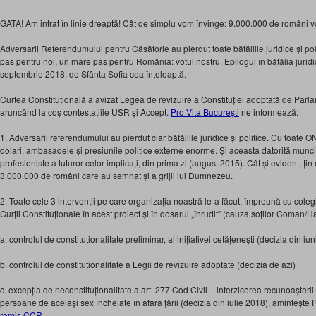
GATA! Am intrat în linie dreaptă! Cât de simplu vom învinge: 9.000.000 de români 
Adversarii Referendumului pentru Căsătorie au pierdut toate bătăliile juridice și p
pas pentru noi, un mare pas pentru România: votul nostru. Epilogul în bătălia juridică
septembrie 2018, de Sfânta Sofia cea înțeleaptă.
Curtea Const
ituțională a avizat Legea de revizuire a Constituției adoptată de Par
aruncând la coș contestațiile USR și Accept.
Pro Vita București
ne informează:
1. Adversarii referendumului au pierdut clar bătăliile juridice și politice. Cu toate
dolari, ambasadele și presiunile politice externe enorme. Și aceasta datorită muncii
profesioniste a tuturor celor implicați, din prima zi (august 2015). Cât și evident, țin
3.000.000 de români care au semnat și a grijii lui Dumnezeu.
2. Toate cele 3 intervenții pe care organizația noastră le-a făcut, împreună cu colegii 
Curții Constituționale în acest proiect și în dosarul „înrudit” (cauza soților Coman/
a. controlul de constituționalitate preliminar, al inițiativei cetățenești (decizia din iu
b. controlul de constituționalitate a Legii de revizuire adoptate (decizia de azi)
c. excepția de neconstituționalitate a art. 277 Cod Civil – interzicerea recunoașterii
persoane de același sex încheiate în afara țării (decizia din iulie 2018), amintește 
remis CCR
.