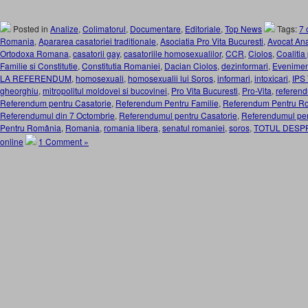
Posted in
Analize
,
Colimatorul
,
Documentare
,
Editoriale
,
Top News
Tags:
7 
Romania
,
Apararea casatoriei traditionale
,
Asociatia Pro Vita Bucuresti
,
Avocat Ana
Ortodoxa Romana
,
casatorii gay
,
casatoriile homosexualilor
,
CCR
,
Ciolos
,
Coalitia
Familie si Constitutie
,
Constitutia Romaniei
,
Dacian Ciolos
,
dezinformari
,
Eveniment
LA REFERENDUM
,
homosexuali
,
homosexualii lui Soros
,
informari
,
intoxicari
,
IPS
gheorghiu
,
mitropolitul moldovei si bucovinei
,
Pro Vita Bucuresti
,
Pro-Vita
,
referen
Referendum pentru Casatorie
,
Referendum Pentru Familie
,
Referendum Pentru R
Referendumul din 7 Octombrie
,
Referendumul pentru Casatorie
,
Referendumul pen
Pentru România
,
Romania
,
romania libera
,
senatul romaniei
,
soros
,
TOTUL DESP
online
1 Comment »