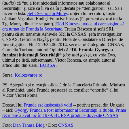
(
audio
) că “nu a fost niciodată informator sau colaborator al
Securităţii” şi zice că îi va da în judecată pe “denigratorii” săi. Să-i
facem o listă:
Şefii Securităţii Mureş
, ofiţerii lui recrutori, foştii
căpitani Voşloban Emil şi Francisc Puskas (în prezent avocat tot la
Tg. Mureş, din câte se pare),
Elöd Kincses, avocatul care susţine că
era turnat de Frunda la Securitate
, Traian Băsescu şi şefii SRI,
pentru că au transmis Arhivele SRI la CNSAS, şefa investigaţiilor
CNSAS, Germina Nagâţ, pentru Nota de Constatare a Direcţiei de
Investigaţii cu Nr. 1559/25.06.2014, secretarul Colegiului CNSAS,
Corneliu Turianu, autorul Opiniei că
“Dl. Frunda Gyorgy a
furnizat informaţii Securităţii”
(
doc mai jos
) şi, cu voia Dvs,
ultimul pe listă, subsemnatul Victor Roncea, ca simplu autor al
articolului din ziarul
BURSA
.
Sursa:
Kolozsvaros.ro
PS: Aşteptăm şi o reacţie oficială de la Cancelaria Primului Ministru
al României, unde Frunda prestează ca consilier “onorific” al lui
Victor Viorel Ponta.
Dosarul lui
Frunda szekusbesúgó volt!
– potrivit presei din Ungaria
– aici:
Gyorgy Frunda a fost informator al Securităţii la dublu. Prima
recrutare a avut loc în 1979. BURSA produce dovezile CNSAS
Foto:
Dan Tanasa Blog
/ Doc:
CNSAS