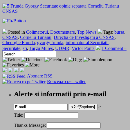
Posted in
Colimatorul
,
Documentare
,
Top News
Tags:
bursa
,
CNSAS
,
Corneliu Turianu
,
Directia de Investigatii a CNSAS
,
Gheorghe Frunda
,
gyorgy frunda
,
informator al Securitatii
,
Securitate
,
sri
,
Targu Mures
,
UDMR
,
Victor Ponta
1 Comment »
Abonare RSS
Roncea.ro pe Twitter
Alerte si informatii prin e-mail
'>
Title:
Thanks Message: