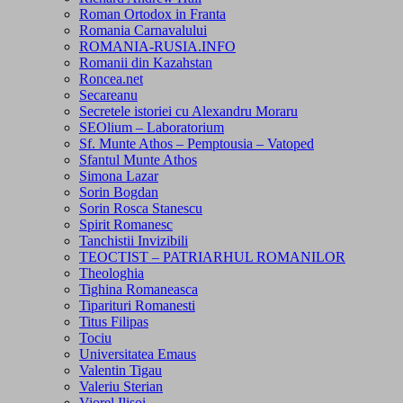
Roman Ortodox in Franta
Romania Carnavalului
ROMANIA-RUSIA.INFO
Romanii din Kazahstan
Roncea.net
Secareanu
Secretele istoriei cu Alexandru Moraru
SEOlium – Laboratorium
Sf. Munte Athos – Pemptousia – Vatoped
Sfantul Munte Athos
Simona Lazar
Sorin Bogdan
Sorin Rosca Stanescu
Spirit Romanesc
Tanchistii Invizibili
TEOCTIST – PATRIARHUL ROMANILOR
Theologhia
Tighina Romaneasca
Tiparituri Romanesti
Titus Filipas
Tociu
Universitatea Emaus
Valentin Tigau
Valeriu Sterian
Viorel Ilisoi