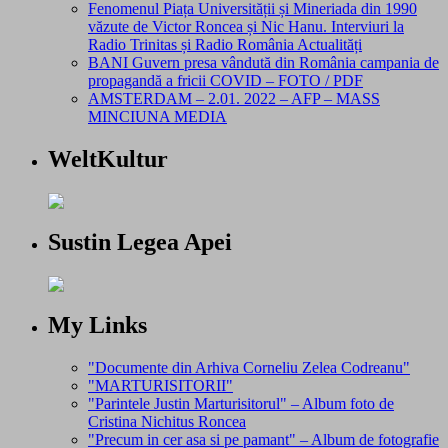
Fenomenul Piața Universității și Mineriada din 1990
văzute de Victor Roncea și Nic Hanu. Interviuri la
Radio Trinitas și Radio România Actualități
BANI Guvern presa vândută din România campania de
propagandă a fricii COVID – FOTO / PDF
AMSTERDAM – 2.01. 2022 – AFP – MASS
MINCIUNA MEDIA
WeltKultur
Sustin Legea Apei
My Links
"Documente din Arhiva Corneliu Zelea Codreanu"
"MARTURISITORII"
"Parintele Justin Marturisitorul" – Album foto de
Cristina Nichitus Roncea
"Precum in cer asa si pe pamant" – Album de fotografie