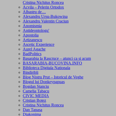
Cristina Nichitus Roncea
Acvila – Pelerin Ortodox
Albastru de…
Alexandru Ursu-Bukowina
Alexandru Valentin Craciun
Anomismia
Antideontologu'
Apostolia
Artizanescu
Ascetic Experience
Aurel Agache
BadPolitics
Basarabia la Rascruce – atunci ca si acum
BASARABIA-BUCOVINA.INFO
Biblioteca Digitala Nationala
Bindiribli
Blog Nistru Prut – Istoricul de Veghe
Blogul lui Donkeypapuas
Bogdan Stanciu
Camelia Tabacu
CIVIC MEDIA
Cristian Botez
Cristina Nichitus Roncea
Dan Tanasa
Diakonima