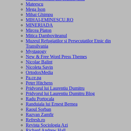
Mateescu
Mega Ison
Mihai Ghimpu
MIHAI-EMINESCU.RO
MINERIADA
Mircea Platon
Mitica Damboviteanul
Muzeul Refugiatilor si Persecutatilor Etnic din
Transilvania
Mystagogy
New & Free Word Press Themes
Nicolae Balint
Nicoleta Savin
OrtodoxMedia
Pa.ce.pa
Peter Hitchens
Pridvorul lui Laurentiu Dumitru
Pridvorul lui Laurentiu Dumitru Blog
Radu Portocala
Randuiala lui Ernest Bernea
Raoul Sorban
Razvan Zamfir
Refresh.ro
Revista Sociologia Azi
Richard Andrew Hall