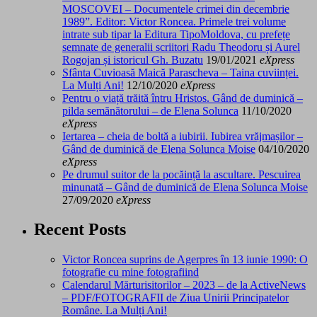
MOSCOVEI – Documentele crimei din decembrie
1989”. Editor: Victor Roncea. Primele trei volume
intrate sub tipar la Editura TipoMoldova, cu prefețe
semnate de generalii scriitori Radu Theodoru și Aurel
Rogojan și istoricul Gh. Buzatu
19/01/2021
eXpress
Sfânta Cuvioasă Maică Parascheva – Taina cuviinței.
La Mulți Ani!
12/10/2020
eXpress
Pentru o viață trăită întru Hristos. Gând de duminică –
pilda semănătorului – de Elena Solunca
11/10/2020
eXpress
Iertarea – cheia de boltă a iubirii. Iubirea vrăjmașilor –
Gând de duminică de Elena Solunca Moise
04/10/2020
eXpress
Pe drumul suitor de la pocăință la ascultare. Pescuirea
minunată – Gând de duminică de Elena Solunca Moise
27/09/2020
eXpress
Recent Posts
Victor Roncea suprins de Agerpres în 13 iunie 1990: O
fotografie cu mine fotografiind
Calendarul Mărturisitorilor – 2023 – de la ActiveNews
– PDF/FOTOGRAFII de Ziua Unirii Principatelor
Române. La Mulți Ani!