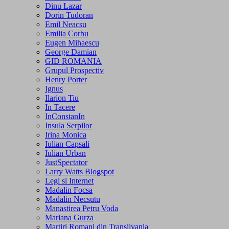
Dinu Lazar
Dorin Tudoran
Emil Neacsu
Emilia Corbu
Eugen Mihaescu
George Damian
GID ROMANIA
Grupul Prospectiv
Henry Porter
Ignus
Ilarion Tiu
In Tacere
InConstanIn
Insula Serpilor
Irina Monica
Iulian Capsali
Iulian Urban
JustSpectator
Larry Watts Blogspot
Legi si Internet
Madalin Focsa
Madalin Necsutu
Manastirea Petru Voda
Mariana Gurza
Martiri Romani din Transilvania