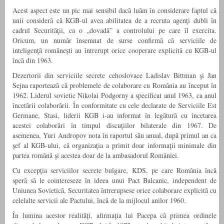
Acest aspect este un pic mai sensibil dacă luăm în considerare faptul că
unii consideră că KGB-ul avea abilitatea de a recruta agenţi dubli în
cadrul Securităţii, ca o „dovadă” a controlului pe care îl exercita.
Oricum, un număr însemnat de surse confirmă că serviciile de
inteligenţă româneşti au întrerupt orice cooperare explicită cu KGB-ul
încă din 1963.
Dezertorii din serviciile secrete cehoslovace Ladislav Bittman şi Jan
Sejna raportează că problemele de colaborare cu România au început în
1962. Liderul sovietic Nikolai Podgorny a specificat anul 1963, ca anul
încetării colaborării. În conformitate cu cele declarate de Serviciile Est
Germane, Stasi, liderii KGB i-au informat în legătură cu încetarea
acestei colaborări în timpul discuţiilor bilaterale din 1967. De
asemenea, Yuri Andropov nota în raportul său anual, după primul an ca
şef al KGB-ului, că organizaţia a primit doar informaţii minimale din
partea română şi acestea doar de la ambasadorul României.
Cu excepţia serviciilor secrete bulgare, KDS, pe care România încă
speră să le cointereseze în ideea unui Pact Balcanic, independent de
Uniunea Sovietică, Securitatea întrerupsese orice colaborare explicită cu
celelalte servicii ale Pactului, încă de la mijlocul anilor 1960.
În lumina acestor realităţi, afirmaţia lui Pacepa că primea ordinele