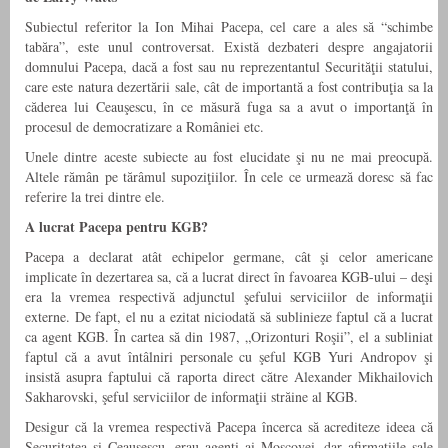
Subiectul referitor la Ion Mihai Pacepa, cel care a ales să “schimbe
tabăra”, este unul controversat. Există dezbateri despre angajatorii
domnului Pacepa, dacă a fost sau nu reprezentantul Securităţii statului,
care este natura dezertării sale, cât de importantă a fost contribuţia sa la
căderea lui Ceauşescu, în ce măsură fuga sa a avut o importanţă în
procesul de democratizare a României etc.
Unele dintre aceste subiecte au fost elucidate şi nu ne mai preocupă.
Altele rămân pe tărâmul supoziţiilor. În cele ce urmează doresc să fac
referire la trei dintre ele.
A lucrat Pacepa pentru KGB?
Pacepa a declarat atât echipelor germane, cât şi celor americane
implicate în dezertarea sa, că a lucrat direct în favoarea KGB-ului – deşi
era la vremea respectivă adjunctul şefului serviciilor de informaţii
externe. De fapt, el nu a ezitat niciodată să sublinieze faptul că a lucrat
ca agent KGB. În cartea să din 1987, „Orizonturi Roşii”, el a subliniat
faptul că a avut întâlniri personale cu şeful KGB Yuri Andropov şi
insistă asupra faptului că raporta direct către Alexander Mikhailovich
Sakharovski, şeful serviciilor de informaţii străine al KGB.
Desigur că la vremea respectivă Pacepa încerca să acrediteze ideea că
Securitatea şi Ceauşescu- erau agenţi ai Moscovei, dar afirmaţiile sale