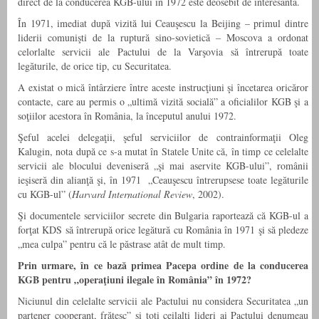
direct de la conducerea KGB-ului în 1972 este deosebit de interesantă.
În 1971, imediat după vizită lui Ceauşescu la Beijing – primul dintre
liderii comunişti de la ruptură sino-sovietică – Moscova a ordonat
celorlalte servicii ale Pactului de la Varşovia să întrerupă toate
legăturile, de orice tip, cu Securitatea.
A existat o mică întârziere între aceste instrucţiuni şi încetarea oricăror
contacte, care au permis o „ultimă vizită socială” a oficialilor KGB şi a
soţiilor acestora în România, la începutul anului 1972.
Şeful acelei delegaţii, şeful serviciilor de contrainformaţii Oleg
Kalugin, nota după ce s-a mutat în Statele Unite că, în timp ce celelalte
servicii ale blocului deveniseră „şi mai aservite KGB-ului”, românii
ieşiseră din alianţă şi, în 1971  „Ceauşescu întrerupsese toate legăturile
cu KGB-ul” (
Harvard International Review
, 2002).
Şi documentele serviciilor secrete din Bulgaria raportează că KGB-ul a
forţat KDS să întrerupă orice legătură cu România în 1971 şi să pledeze
„mea culpa” pentru că le păstrase atât de mult timp.
Prin urmare, în ce bază primea Pacepa ordine de la conducerea
KGB pentru „operaţiuni ilegale în România” în 1972?
Niciunul din celelalte servicii ale Pactului nu considera Securitatea „un
partener cooperant, frăţesc” şi toţi ceilalţi lideri ai Pactului denumeau