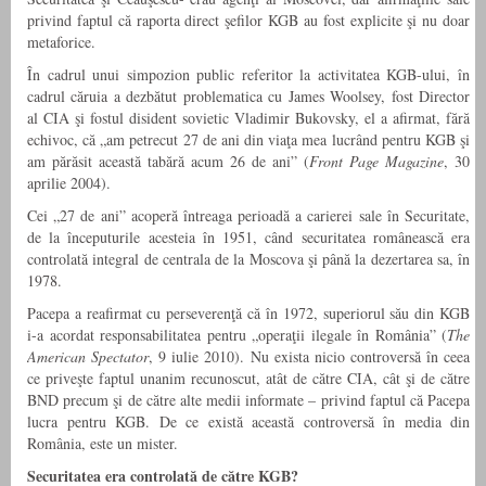
privind faptul că raporta direct şefilor KGB au fost explicite şi nu doar
metaforice.
În cadrul unui simpozion public referitor la activitatea KGB-ului, în
cadrul căruia a dezbătut problematica cu James Woolsey, fost Director
al CIA şi fostul disident sovietic Vladimir Bukovsky, el a afirmat, fără
echivoc, că „am petrecut 27 de ani din viaţa mea lucrând pentru KGB şi
am părăsit această tabără acum 26 de ani” (
Front Page Magazine
, 30
aprilie 2004).
Cei „27 de ani” acoperă întreaga perioadă a carierei sale în Securitate,
de la începuturile acesteia în 1951, când securitatea românească era
controlată integral de centrala de la Moscova şi până la dezertarea sa, în
1978.
Pacepa a reafirmat cu perseverenţă că în 1972, superiorul său din KGB
i-a acordat responsabilitatea pentru „operaţii ilegale în România” (
The
American Spectator
, 9 iulie 2010). Nu exista nicio controversă în ceea
ce priveşte faptul unanim recunoscut, atât de către CIA, cât şi de către
BND precum şi de către alte medii informate – privind faptul că Pacepa
lucra pentru KGB. De ce există această controversă în media din
România, este un mister.
Securitatea era controlată de către KGB?