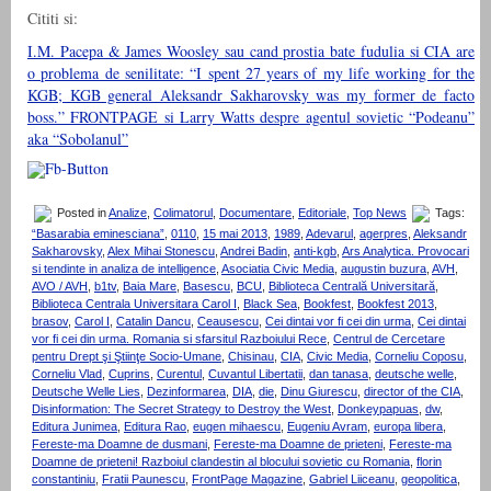
Cititi si:
I.M. Pacepa & James Woosley sau cand prostia bate fudulia si CIA are
o problema de senilitate: “I spent 27 years of my life working for the
KGB; KGB general Aleksandr Sakharovsky was my former de facto
boss.” FRONTPAGE si Larry Watts despre agentul sovietic “Podeanu”
aka “Sobolanul”
Posted in
Analize
,
Colimatorul
,
Documentare
,
Editoriale
,
Top News
Tags:
“Basarabia eminesciana”
,
0110
,
15 mai 2013
,
1989
,
Adevarul
,
agerpres
,
Aleksandr
Sakharovsky
,
Alex Mihai Stonescu
,
Andrei Badin
,
anti-kgb
,
Ars Analytica. Provocari
si tendinte in analiza de intelligence
,
Asociatia Civic Media
,
augustin buzura
,
AVH
,
AVO / AVH
,
b1tv
,
Baia Mare
,
Basescu
,
BCU
,
Biblioteca Centrală Universitară
,
Biblioteca Centrala Universitara Carol I
,
Black Sea
,
Bookfest
,
Bookfest 2013
,
brasov
,
Carol I
,
Catalin Dancu
,
Ceausescu
,
Cei dintai vor fi cei din urma
,
Cei dintai
vor fi cei din urma. Romania si sfarsitul Razboiului Rece
,
Centrul de Cercetare
pentru Drept şi Ştiinţe Socio-Umane
,
Chisinau
,
CIA
,
Civic Media
,
Corneliu Coposu
,
Corneliu Vlad
,
Cuprins
,
Curentul
,
Cuvantul Libertatii
,
dan tanasa
,
deutsche welle
,
Deutsche Welle Lies
,
Dezinformarea
,
DIA
,
die
,
Dinu Giurescu
,
director of the CIA
,
Disinformation: The Secret Strategy to Destroy the West
,
Donkeypapuas
,
dw
,
Editura Junimea
,
Editura Rao
,
eugen mihaescu
,
Eugeniu Avram
,
europa libera
,
Fereste-ma Doamne de dusmani
,
Fereste-ma Doamne de prieteni
,
Fereste-ma
Doamne de prieteni! Razboiul clandestin al blocului sovietic cu Romania
,
florin
constantiniu
,
Fratii Paunescu
,
FrontPage Magazine
,
Gabriel Liiceanu
,
geopolitica
,