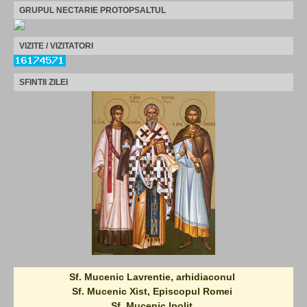
GRUPUL NECTARIE PROTOPSALTUL
VIZITE / VIZITATORI
SFINTII ZILEI
Sf. Mucenic Lavrentie, arhidiaconul
Sf. Mucenic Xist, Episcopul Romei
Sf. Mucenic Ipolit