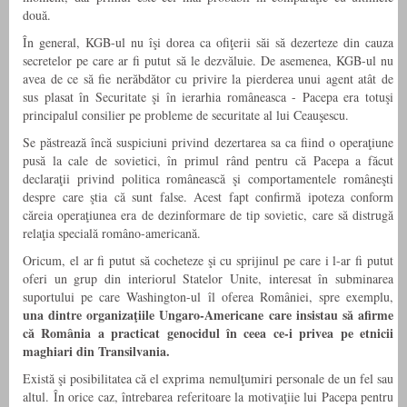
două.
În general, KGB-ul nu îşi dorea ca ofiţerii săi să dezerteze din cauza
secretelor pe care ar fi putut să le dezvăluie. De asemenea, KGB-ul nu
avea de ce să fie nerăbdător cu privire la pierderea unui agent atât de
sus plasat în Securitate şi în ierarhia româneasca - Pacepa era totuşi
principalul consilier pe probleme de securitate al lui Ceauşescu.
Se păstrează încă suspiciuni privind dezertarea sa ca fiind o operaţiune
pusă la cale de sovietici, în primul rând pentru că Pacepa a făcut
declaraţii privind politica românească şi comportamentele româneşti
despre care ştia că sunt false. Acest fapt confirmă ipoteza conform
căreia operaţiunea era de dezinformare de tip sovietic, care să distrugă
relaţia specială româno-americană.
Oricum, el ar fi putut să cocheteze şi cu sprijinul pe care i l-ar fi putut
oferi un grup din interiorul Statelor Unite, interesat în subminarea
suportului pe care Washington-ul îl oferea României, spre exemplu,
una dintre organizaţiile Ungaro-Americane care insistau să afirme
că România a practicat genocidul în ceea ce-i privea pe etnicii
maghiari din Transilvania.
Există şi posibilitatea că el exprima nemulţumiri personale de un fel sau
altul. În orice caz, întrebarea referitoare la motivaţiie lui Pacepa pentru