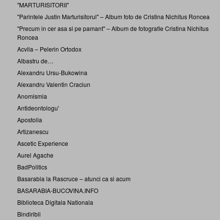
"MARTURISITORII"
"Parintele Justin Marturisitorul" – Album foto de Cristina Nichitus Roncea
"Precum in cer asa si pe pamant" – Album de fotografie Cristina Nichitus
Roncea
Acvila – Pelerin Ortodox
Albastru de…
Alexandru Ursu-Bukowina
Alexandru Valentin Craciun
Anomismia
Antideontologu'
Apostolia
Artizanescu
Ascetic Experience
Aurel Agache
BadPolitics
Basarabia la Rascruce – atunci ca si acum
BASARABIA-BUCOVINA.INFO
Biblioteca Digitala Nationala
Bindiribli