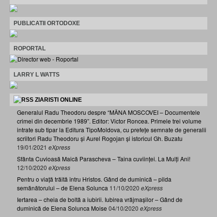
PUBLICATII ORTODOXE
ROPORTAL
LARRY L WATTS
ZIARISTI ONLINE
Generalul Radu Theodoru despre “MÂNA MOSCOVEI – Documentele
crimei din decembrie 1989”. Editor: Victor Roncea. Primele trei volume
intrate sub tipar la Editura TipoMoldova, cu prefețe semnate de generalii
scriitori Radu Theodoru și Aurel Rogojan și istoricul Gh. Buzatu
19/01/2021
eXpress
Sfânta Cuvioasă Maică Parascheva – Taina cuviinței. La Mulți Ani!
12/10/2020
eXpress
Pentru o viață trăită întru Hristos. Gând de duminică – pilda
semănătorului – de Elena Solunca
11/10/2020
eXpress
Iertarea – cheia de boltă a iubirii. Iubirea vrăjmașilor – Gând de
duminică de Elena Solunca Moise
04/10/2020
eXpress