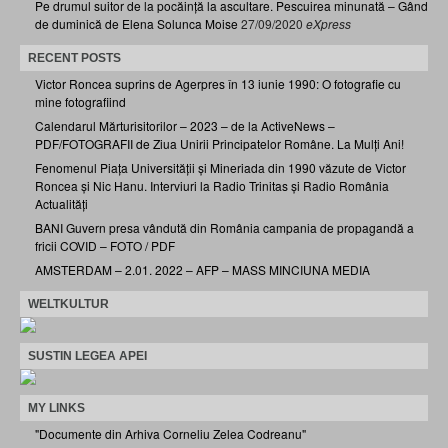
Pe drumul suitor de la pocăință la ascultare. Pescuirea minunată – Gând
de duminică de Elena Solunca Moise
27/09/2020
eXpress
RECENT POSTS
Victor Roncea suprins de Agerpres în 13 iunie 1990: O fotografie cu
mine fotografiind
Calendarul Mărturisitorilor – 2023 – de la ActiveNews –
PDF/FOTOGRAFII de Ziua Unirii Principatelor Române. La Mulți Ani!
Fenomenul Piața Universității și Mineriada din 1990 văzute de Victor
Roncea și Nic Hanu. Interviuri la Radio Trinitas și Radio România
Actualități
BANI Guvern presa vândută din România campania de propagandă a
fricii COVID – FOTO / PDF
AMSTERDAM – 2.01. 2022 – AFP – MASS MINCIUNA MEDIA
WELTKULTUR
SUSTIN LEGEA APEI
MY LINKS
"Documente din Arhiva Corneliu Zelea Codreanu"