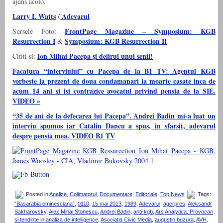
ajuns acolo.
Larry L Watts
/
Adevarul
FrontPage Magazine – Symposium: KGB
Sursele Foto:
Resurrection I
Symposium: KGB Resurrection II
&
Ion Mihai Pacepa şi delirul unui senil!
Cititi si:
Facatura “interviului” cu Pacepa de la B1 TV: Agentul KGB
vorbeste la prezent de doua condamanari la moarte casate inca de
acum 14 ani si isi contrazice avocatul privind pensia de la SIE.
VIDEO »
“35 de ani de la defecarea lui Pacepa”. Andrei Badin mi-a luat un
interviu spumos iar Catalin Dancu a spus, in sfarsit, adevarul
despre pensia mea. VIDEO B1 TV
Posted in
Analize
,
Colimatorul
,
Documentare
,
Editoriale
,
Top News
Tags:
“Basarabia eminesciana”
,
0110
,
15 mai 2013
,
1989
,
Adevarul
,
agerpres
,
Aleksandr
Sakharovsky
,
Alex Mihai Stonescu
,
Andrei Badin
,
anti-kgb
,
Ars Analytica. Provocari
si tendinte in analiza de intelligence
,
Asociatia Civic Media
,
augustin buzura
,
AVH
,