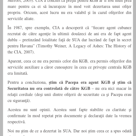
Mirrors, 2003). CIA a conchis că preţul pentru KGB ar fi fost mult prea
mare pentru ca ei să încurajeze în mod voit dezertarea unui ofiţer
propriu. Oricum, acest lucru nu era valabil şi în cazul ofiţerilor din
serviciile aliate.
În 1987, spre exemplu, CIA a descoperit că “fiecare agent cubanez
recrutat de către agenţie în ultimii douăzeci de ani era de fapt agent
dublu – pretinzând loialitate faţă de SUA dar lucrând de fapt în secret
pentru Havana” (Timothy Weiner, A Legacy of Ashes: The History of
the CIA, 2007).
Aparent, ceea ce nu era permis celor din KGB, era permis ofiţerilor din
serviciile auxiliare a căror cunoaştere în ceea ce priveşte centrala KGB
era limitată.
ştim că Pacepa era agent KGB şi ştim că
Pentru a concluziona,
Securitatea nu era controlată de către KGB
– nu era nici macar în
relaţii cordiale (deşi unii dintre ofiţerii de securitate ca şi Pacepa erau
cu siguranţă).
Acestea nu sunt opinii. Acestea sunt fapte stabilite cu claritate şi
confirmate în mod repetat prin documente şi declaraţii date la vremea
respectivă.
Noi nu ştim de ce a dezertat în SUA. Dar noi ştim ceea ce a spus odată