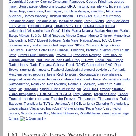
Geopolitical Journey
,
George Constantin Paunescu
,
George Friedman
,
george
maior
,
Geostrategie
,
Gheorghe Buzatu
,
GRU
,
Historia
,
iasi
,
interviu
,
Intre linii
,
Ioan
Sabau Pop
,
ioan scurtu
,
Ioan Talpes
,
Ion Mihai Pacepa
,
ionel Nitu
,
IREX
,
iulia
nueleanu
,
James Woolsey
,
Jurnalul National – Omul Zilei
,
KGB Resurrection
,
Lansare de carte
,
Lansare la Iasi
,
lansari de carte
,
Larry L Watts
,
Larry Lee Watts
,
Larry Watts
,
Legenda neagra
,
Libraria St. O. Iosif
,
Libraria Tafrali
,
libraria
Universitatii “Alexandru Ioan Cuza”
,
Libris
,
Marea Neagra
,
Marian Hociung
,
Marius
Baloş
,
Mátyás Szürös
,
Mihai Retegan
,
Mircea Cantar
,
Monica Ghiurco
,
Mostenirea
Clandestina
,
MOV
,
Muzeul Judeţean Satu Mare
,
NapocaNews
,
NATO
,
Navy
undersecretary and arms-control negotiator
,
NKVD
,
Orizonturi Roşii
,
Ovidiu
Enculescu
,
Pacepa
,
Petre Dulfu
,
Plano10
,
Podeanu
,
Prefata Cei dintai vor fi cei din
urma
,
Premiul Mile Carpenisan
,
Privesc Eu
,
Prof Mihai Retegan
,
Prof. univ. dr.
Cornel Sigmirean
,
Prof. univ. dr. Ioan Sabău-Pop
,
R-News
,
Radio Free Europe
,
Radio Liberty
,
Radio Romania Cultural
,
Rand
,
RAND Corporation
,
RAO
,
Rao
Books
,
raportul tismaneanu
,
Razboiul clandestin al blocului sovietic cu Romania
,
Recviem pentru nebuni si bestii
,
Red Horizons
,
Regionalizare
,
regionalizarea
,
Regionalizarea Romaniei
,
România și sfârșitul Războiului Rece
,
Romania si sfirsitul
Razboiul rece
,
Romexpo
,
Ron Rychlak
,
Ronald J. Rychlak
,
Roncea.ro
,
Satu-
Mare
,
sie
,
sobolanul
,
Spionii. Cine sunt ce fac
,
sri
,
St. O. Iosif
,
stratfor
,
Stratfor -
Global Intelligence
,
STRIGATE IN PUSTIU
,
Targu Mures
,
Targul de Carte
,
Teodor
Frunzeti
,
theodor codreanu
,
Theodor Frunzeti
,
Tismaneanu
,
Tismaneanus
,
Traian
Basescu
,
Transilvania
,
TVR 1
,
Unitatea Anti-KGB
,
Uniunea Ziaristilor Profesionisti
,
Universitatea “Alexandru Ioan Cuza”
,
Universitatea ”Petru Maior”
,
uzp
,
victor
roncea
,
Victor Roncea Blog
,
Vladimir Bukovsky
,
Whistleblower
,
ziaristi online
,
Zigu
Ornea
1 Comment »
I.M. Pacepa & James Woosley sau cand