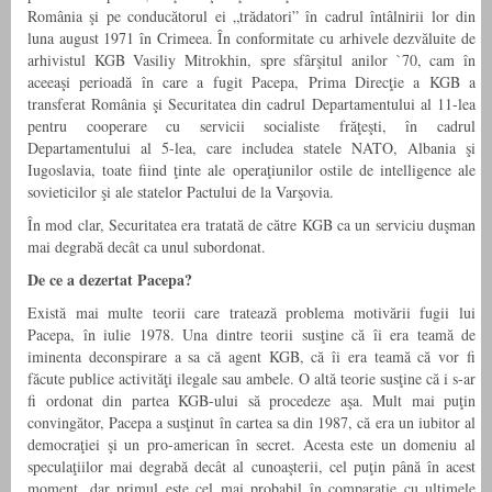
România şi pe conducătorul ei „trădatori” în cadrul întâlnirii lor din
luna august 1971 în Crimeea. În conformitate cu arhivele dezvăluite de
arhivistul KGB Vasiliy Mitrokhin, spre sfârşitul anilor `70, cam în
aceeaşi perioadă în care a fugit Pacepa, Prima Direcţie a KGB a
transferat România şi Securitatea din cadrul Departamentului al 11-lea
pentru cooperare cu servicii socialiste frăţeşti, în cadrul
Departamentului al 5-lea, care includea statele NATO, Albania şi
Iugoslavia, toate fiind ţinte ale operaţiunilor ostile de intelligence ale
sovieticilor şi ale statelor Pactului de la Varşovia.
În mod clar, Securitatea era tratată de către KGB ca un serviciu duşman
mai degrabă decât ca unul subordonat.
De ce a dezertat Pacepa?
Există mai multe teorii care tratează problema motivării fugii lui
Pacepa, în iulie 1978. Una dintre teorii susţine că îi era teamă de
iminenta deconspirare a sa că agent KGB, că îi era teamă că vor fi
făcute publice activităţi ilegale sau ambele. O altă teorie susţine că i s-ar
fi ordonat din partea KGB-ului să procedeze aşa. Mult mai puţin
convingător, Pacepa a susţinut în cartea sa din 1987, că era un iubitor al
democraţiei şi un pro-american în secret. Acesta este un domeniu al
speculaţiilor mai degrabă decât al cunoaşterii, cel puţin până în acest
moment, dar primul este cel mai probabil în comparaţie cu ultimele