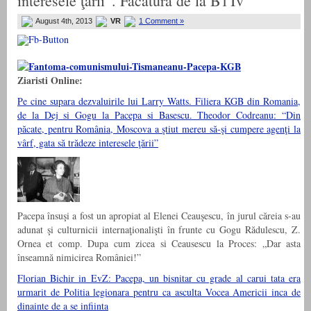
interesele ţării”. Facatura de la B1Tv
August 4th, 2013
VR
1 Comment »
Ziaristi Online:
Pe cine supara dezvaluirile lui Larry Watts. Filiera KGB din Romania,
de la Dej si Gogu la Pacepa si Basescu. Theodor Codreanu: “Din
păcate, pentru România, Moscova a ştiut mereu să-şi cumpere agenţi la
vârf, gata să trădeze interesele ţării”
Pacepa însuşi a fost un apropiat al Elenei Ceauşescu, în jurul căreia s-au
adunat şi culturnicii internaţionalişti în frunte cu Gogu Rădulescu, Z.
Ornea et comp. Dupa cum zicea si Ceausescu la Proces: „Dar asta
înseamnă nimicirea României!”
Florian Bichir in EvZ: Pacepa, un bisnitar cu grade al carui tata era
urmarit de Politia legionara pentru ca asculta Vocea Americii inca de
dinainte de a se infiinta