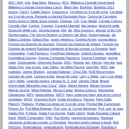
AVO / AVH
,
b1tv
,
Baia Mare
,
Basescu
,
BCU
,
Biblioteca Centrală Universitară
,
Biblioteca Centrala Universitara Carol I
,
Black Sea
,
Bookfest
,
Bookfest 2013
,
brasov
,
Carol I
,
Catalin Dancu
,
Ceausescu
,
Cei dintai vor fi cei din urma
,
Cei dintai
vor fi cei din urma. Romania si sfarsitul Razboiului Rece
,
Centrul de Cercetare
pentru Drept şi Ştiinţe Socio-Umane
,
Chisinau
,
CIA
,
Civic Media
,
Corneliu Coposu
,
Corneliu Vlad
,
Cuprins
,
Curentul
,
Cuvantul Libertatii
,
dan tanasa
,
deutsche welle
,
Deutsche Welle Lies
,
Dezinformarea
,
DIA
,
die
,
Dinu Giurescu
,
director of the CIA
,
Disinformation: The Secret Strategy to Destroy the West
,
Donkeypapuas
,
dw
,
Editura Junimea
,
Editura Rao
,
eugen mihaescu
,
Eugeniu Avram
,
europa libera
,
Fereste-ma Doamne de dusmani
,
Fereste-ma Doamne de prieteni
,
Fereste-ma
Doamne de prieteni! Razboiul clandestin al blocului sovietic cu Romania
,
florin
constantiniu
,
Fratii Paunescu
,
FrontPage Magazine
,
Gabriel Liiceanu
,
geopolitica
,
Geopolitical Journey
,
George Constantin Paunescu
,
George Friedman
,
george
maior
,
Geostrategie
,
Gheorghe Buzatu
,
GRU
,
Historia
,
iasi
,
interviu
,
Intre linii
,
Ioan
Sabau Pop
,
ioan scurtu
,
Ioan Talpes
,
Ion Mihai Pacepa
,
ionel Nitu
,
IREX
,
iulia
nueleanu
,
James Woolsey
,
Jurnalul National – Omul Zilei
,
KGB Resurrection
,
Lansare de carte
,
Lansare la Iasi
,
lansari de carte
,
Larry L Watts
,
Larry Lee Watts
,
Larry Watts
,
Legenda neagra
,
Libraria St. O. Iosif
,
Libraria Tafrali
,
libraria
Universitatii “Alexandru Ioan Cuza”
,
Libris
,
Marea Neagra
,
Marian Hociung
,
Mátyás Szürös
,
Mihai Retegan
,
Mircea Cantar
,
Monica Ghiurco
,
Mostenirea
Clandestina
,
MOV
,
NapocaNews
,
NATO
,
Navy undersecretary and arms-control
negotiator
,
NKVD
,
Orizonturi Roşii
,
Ovidiu Enculescu
,
Pacepa
,
Petre Dulfu
,
Plano10
,
Podeanu
,
Prefata Cei dintai vor fi cei din urma
,
Premiul Mile Carpenisan
,
Privesc Eu
,
Prof Mihai Retegan
,
Prof. univ. dr. Cornel Sigmirean
,
Prof. univ. dr. Ioan
Sabău-Pop
,
R-News
,
Radio Free Europe
,
Radio Liberty
,
Radio Romania Cultural
,
Rand
,
RAND Corporation
,
RAO
,
Rao Books
,
raportul tismaneanu
,
Razboiul
clandestin al blocului sovietic cu Romania
,
Recviem pentru nebuni si bestii
,
Red
Horizons
,
Regionalizare
,
regionalizarea
,
Regionalizarea Romaniei
,
România și