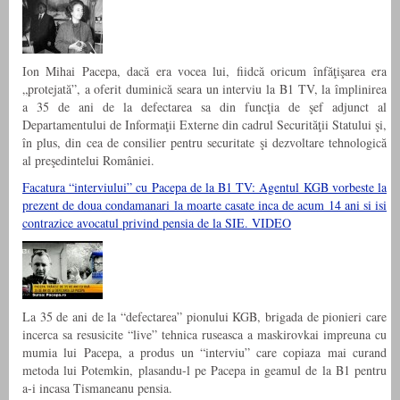
Ion Mihai Pacepa, dacă era vocea lui, fiidcă oricum înfăţişarea era
„protejată”, a oferit duminică seara un interviu la B1 TV, la împlinirea
a 35 de ani de la defectarea sa din funcţia de şef adjunct al
Departamentului de Informaţii Externe din cadrul Securităţii Statului şi,
în plus, din cea de consilier pentru securitate şi dezvoltare tehnologică
al preşedintelui României.
Facatura “interviului” cu Pacepa de la B1 TV: Agentul KGB vorbeste la
prezent de doua condamanari la moarte casate inca de acum 14 ani si isi
contrazice avocatul privind pensia de la SIE. VIDEO
La 35 de ani de la “defectarea” pionului KGB, brigada de pionieri care
incerca sa resusicite “live” tehnica ruseasca a maskirovkai impreuna cu
mumia lui Pacepa, a produs un “interviu” care copiaza mai curand
metoda lui Potemkin, plasandu-l pe Pacepa in geamul de la B1 pentru
a-i incasa Tismaneanu pensia.