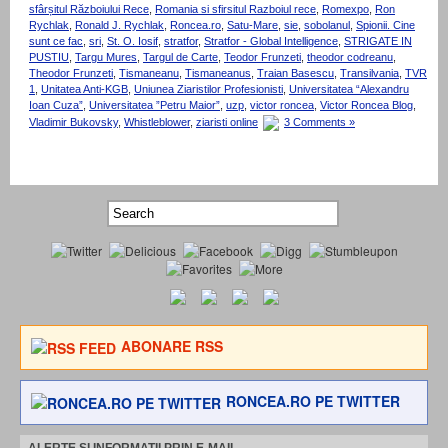
sfârșitul Războiului Rece
,
Romania si sfirsitul Razboiul rece
,
Romexpo
,
Ron
Rychlak
,
Ronald J. Rychlak
,
Roncea.ro
,
Satu-Mare
,
sie
,
sobolanul
,
Spionii. Cine
sunt ce fac
,
sri
,
St. O. Iosif
,
stratfor
,
Stratfor - Global Intelligence
,
STRIGATE IN
PUSTIU
,
Targu Mures
,
Targul de Carte
,
Teodor Frunzeti
,
theodor codreanu
,
Theodor Frunzeti
,
Tismaneanu
,
Tismaneanus
,
Traian Basescu
,
Transilvania
,
TVR
1
,
Unitatea Anti-KGB
,
Uniunea Ziaristilor Profesionisti
,
Universitatea “Alexandru
Ioan Cuza”
,
Universitatea ”Petru Maior”
,
uzp
,
victor roncea
,
Victor Roncea Blog
,
Vladimir Bukovsky
,
Whistleblower
,
ziaristi online
3 Comments »
ABONARE RSS
RONCEA.RO PE TWITTER
ALERTE SI INFORMATII PRIN E-MAIL