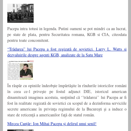
Pacepa intra totusi in legenda. Putini oameni se pot mindri ca au lucrat,
pe state de plata, pentru Securitatea romana, KGB si CIA, citeodata
pentru toate concomitent.
“Trădarea” lui Pacepa a fost regizată de sovietici. Larry L. Watts si
dezvaluirile despre agenti KGB, analizate de la Satu Mare
În răspăr cu opiniile îndeobşte împărtăşite în rîndurile istoricilor români
în ceea ce-l priveşte pe fostul adjunct DIE, istoricul american
dinamitează imaginea acestuia, susţinînd că ‘’trădarea’’ lui Pacepa ar fi
fost în realitate regizată de sovietici cu scopul de a dezinforma serviciile
secrete americane în privinţa regimului de la Bucureşti şi a induce o
stare de reticenţă a americanilor faţă de statul român.
Mircea Canţăr: Ion Mihai Pacepa şi delirul unui senil!