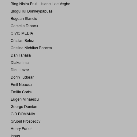
Blog Nistru Prut – Istoricul de Veghe
Blogul lui Donkeypapuas
Bogdan Stanciu
Camelia Tabacu
CIVIC MEDIA
Cristian Botez
Cristina Nichitus Roncea
Dan Tanasa
Diakonima
Dinu Lazar
Dorin Tudoran
Emil Neacsu
Emilia Corbu
Eugen Mihaescu
George Damian
GID ROMANIA
Grupul Prospectiv
Henry Porter
Ignus