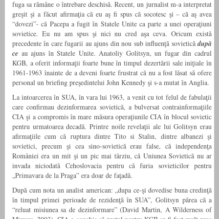
fuga sa rămâne o întrebare deschisă. Recent, un jurnalist m-a interpretat
greşit şi a făcut afirmaţia că eu aş fi spus că socotesc şi – că aş avea
“dovezi”- că Pacepa a fugit în Statele Unite ca parte a unei operaţiuni
sovietice. Eu nu am spus şi nici nu cred aşa ceva. Oricum există
precedente în care fugarii au ajuns din nou sub influenţă sovietică
după
ce
au ajuns în Statele Unite. Anatoliy Golitsyn, un fugar din cadrul
KGB, a oferit informaţii foarte bune în timpul dezertării sale iniţiale în
1961-1963 înainte de a deveni foarte frustrat că nu a fost lăsat să ofere
personal un briefing preşedintelui John Kennedy şi s-a mutat în Anglia.
La intoarcerea în SUA, în vara lui 1963, a venit cu tot felul de fabulaţii
care confirmau dezinformarea sovietică, a bulversat contrainformaţiile
CIA şi a compromis în mare măsura operaţiunile CIA în blocul sovietic
pentru urmatoarea decadă. Printre noile revelaţii ale lui Golitsyn erau
afirmaţiile cum că ruptura dintre Tito si Stalin, dintre albanezi şi
sovietici, precum şi cea sino-sovietică erau false, că independenţa
României era un mit şi un pic mai târziu, că Uniunea Sovietică nu ar
invada niciodată Cehoslovacia pentru că furia sovieticilor pentru
„Primavara de la Praga” era doar de faţadă.
După cum nota un analist american: „dupa ce-şi dovedise buna credinţă
în timpul primei perioade de rezidenţă în SUA”, Golitsyn părea că a
“reluat misiunea sa de dezinformare” (David Martin, A Wilderness of