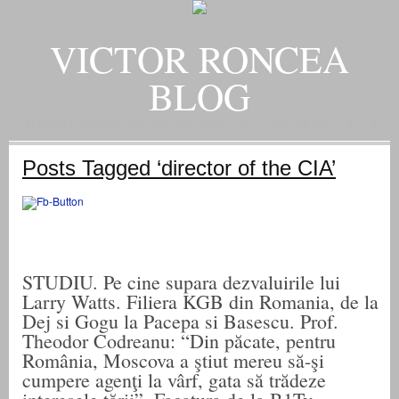
VICTOR RONCEA
BLOG
„ADEVARUL RAMANE, ORICARE AR FI SOARTA SLUJITORILOR SAI" – GH. I. B.
Posts Tagged ‘director of the CIA’
STUDIU. Pe cine supara dezvaluirile lui
Larry Watts. Filiera KGB din Romania, de la
Dej si Gogu la Pacepa si Basescu. Prof.
Theodor Codreanu: “Din păcate, pentru
România, Moscova a ştiut mereu să-şi
cumpere agenţi la vârf, gata să trădeze