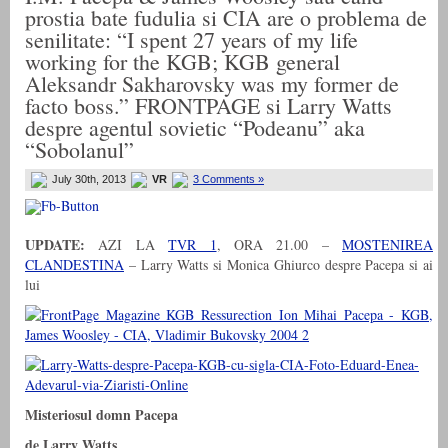
prostia bate fudulia si CIA are o problema de
senilitate: “I spent 27 years of my life
working for the KGB; KGB general
Aleksandr Sakharovsky was my former de
facto boss.” FRONTPAGE si Larry Watts
despre agentul sovietic “Podeanu” aka
“Sobolanul”
July 30th, 2013
VR
3 Comments »
UPDATE:
AZI LA
TVR 1
, ORA 21.00 –
MOSTENIREA
CLANDESTINA
– Larry Watts si Monica Ghiurco despre Pacepa si ai
lui
Misteriosul domn Pacepa
de Larry Watts