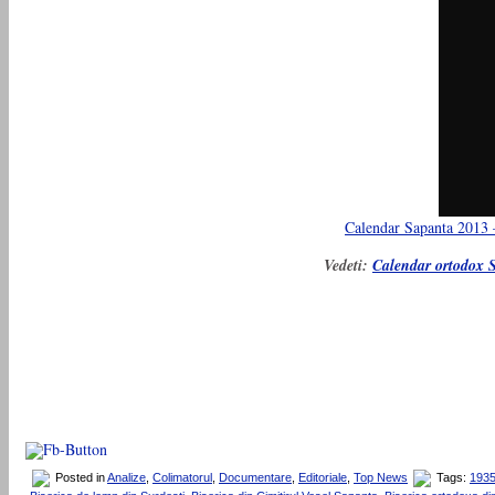
Calendar Sapanta 2013 –
Vedeti:
Calendar ortodox S
Posted in
Analize
,
Colimatorul
,
Documentare
,
Editoriale
,
Top News
Tags:
193