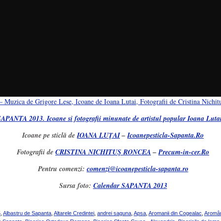
 Muzica de Grigore Lese, Icoane de Ioana Lutai, Fotografii de Cristina Nichi
APANTA 2013. Icoane si fotografii minunate de artistul popular Ioana Lutai
Icoane pe sticlă de
IOANA LUŢAI
–
Icoanepesticla-Sapanta.Ro
Fotografii de
CRISTINA NICHITUŞ RONCEA
–
Precum-in-cer.Ro
Pentru comenzi:
comenzi@icoanepesticla-sapanta.ro
Sursa foto:
Calendar SAPANTA 2013
5
,
Albastru de Sapanta
,
Altarele Credintei
,
andrei saguna
,
Apsa
,
Aromanii din Cogealac
,
Aromâni