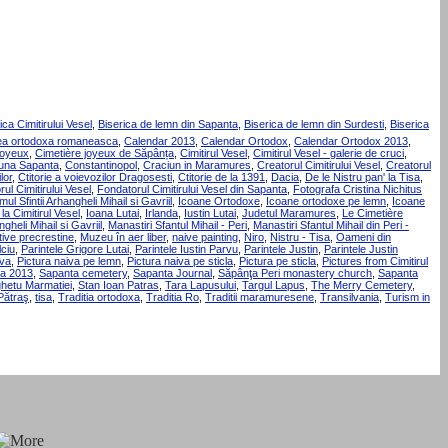
ica Cimitirului Vesel
,
Biserica de lemn din Sapanta
,
Biserica de lemn din Surdesti
,
Biserica
umea ortodoxa romaneasca
,
Calendar 2013
,
Calendar Ortodox
,
Calendar Ortodox 2013
,
joyeux
,
Cimetière joyeux de Săpânța
,
Cimitirul Vesel
,
Cimitirul Vesel - galerie de cruci
,
na Sapanta
,
Constantinopol
,
Craciun in Maramures
,
Creatorul Cimitirului Vesel
,
Creatorul
lor
,
Ctitorie a voievozilor Dragosesti
,
Ctitorie de la 1391
,
Dacia
,
De le Nistru pan' la Tisa
,
ul Cimitirului Vesel
,
Fondatorul Cimitirului Vesel din Sapanta
,
Fotografa Cristina Nichitus
ul Sfintii Arhangheli Mihail si Gavriil
,
Icoane Ortodoxe
,
Icoane ortodoxe pe lemn
,
Icoane
la Cimitirul Vesel
,
Ioana Lutai
,
Irlanda
,
Iustin Lutai
,
Judetul Maramures
,
Le Cimetière
gheli Mihail si Gavriil
,
Manastiri Sfantul Mihail - Peri
,
Manastiri Sfantul Mihail din Peri -
ive precrestine
,
Muzeu în aer liber
,
naive painting
,
Niro
,
Nistru - Tisa
,
Oameni din
ciu
,
Parintele Grigore Lutai
,
Parintele Iustin Parvu
,
Parintele Justin
,
Parintele Justin
iva
,
Pictura naiva pe lemn
,
Pictura naiva pe sticla
,
Pictura pe sticla
,
Pictures from Cimitirul
a 2013
,
Sapanta cemetery
,
Sapanta Journal
,
Săpânţa Peri monastery church
,
Sapanta
ghetu Marmatiei
,
Stan Ioan Patras
,
Tara Lapusului
,
Targul Lapus
,
The Merry Cemetery
,
Pătraş
,
tisa
,
Traditia ortodoxa
,
Traditia Ro
,
Traditii maramuresene
,
Transilvania
,
Turism in