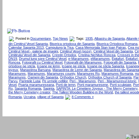
Posted in
Documentare
,
Top News
Tags:
1935
,
Albastru de Sapanta
,
Altarele 
din Cimitirul Vesel Sapanta
,
Biserica ortodoxa din Sapanta
,
Biserica Ortodoxa Romana
Calendar Sapanta 2013
,
Campulung la Tisa
,
Casa Memoriala Stan Ioan Patras
,
Cea mai
Cimitirul Vesel - galerie de imagini
,
Cimitirul Vesel (poze)
,
Cimitirul Vesel din Sapanta
,
Cim
Cimitirului Vesel din Sapanta
,
Crestin Ortodox
,
Cristina Nichitus Roncea
,
Crosses in th
DN19
,
Drumul lung spre Cimitirul Vesel
,
e-Maramures
,
eMaramures
,
Epitafuri
,
Epitafuri
Roncea
,
Fotografii cu Cimitirul Vesel
,
Fotografii din Maramures
,
Fotografii din Sapanta
,
ortodoxe pe sticla
,
Icoane pe lemn
,
Icoane pe sticla
,
Icoane pe sticla Sapanta
,
Icoanepe
joyeux
,
Manastirea Barsana
,
Manastirea de Lemn din Sapanta
,
Manastirea din Sapanta
Maramures
,
Maramures
,
Maramureş county
,
Maramures Ro
,
Maramures Romania
,
ma
Maramures
,
Oameni din Sapanta
,
Orthodox Church
,
Orthodox Church of Sapanta
,
Par
Parvu
,
Parintele Lutai
,
Pe urmele celtilor
,
Peri - Maramures
,
Peri - Maramuresul istoric
,
Vesel
,
Poarta maramureseana
,
Porti de lemn
,
Porti maramuresene
,
Porti sculptate
,
Port
Ro
,
Sapanta Romania
,
Sapinta
,
SAPINTA: Le Cimetiere Joyeux - The Merry Cemetery
the Merry Cemetery creator
,
The Tallest Wooden Building in the World
,
the tallest wood
Romania
,
Ucraina
,
village of Sapanta
8 Comments »