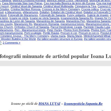
n Sapanta
,
Biserica Ortodoxa Romana
,
Biserica Sfanta Cruce - Alexandria
,
Bisericile de lem
a
,
Casa Memoriala Stan Ioan Patras
,
Cea mai inalta Biserica de lemn din Europa
,
Cea mai ina
l (poze)
,
Cimitirul Vesel din Sapanta
,
Cimitirul Vesel Multimedia
,
Cimpulung la Tisa
,
Comenzi C
 Ortodox
,
Cristina Nichitus Roncea
,
Crosses in the Merry Cemetery
,
Crucea celtica
,
Cruci pic
sel
,
e-Maramures
,
eMaramures
,
Epitafuri
,
Epitafuri din Cimitirul Vesel
,
Epitafuri si Fotografii C
 Vesel
,
Fotografii din Maramures
,
Fotografii din Sapanta
,
Funny epitaphs
,
Galerie de imagini
,
g
pe lemn
,
Icoane pe sticla
,
Icoane pe sticla Sapanta
,
Icoanepesticla-Sapanta.Ro
,
Images for Cim
astirea de Lemn din Sapanta
,
Manastirea din Sapanta
,
Manastirea Peri
,
Manastirea Sapanta 
eş county
,
Maramures Ro
,
Maramures Romania
,
maramuresul istoric
,
Maramuresul istoric 
dox Church
,
Orthodox Church of Sapanta
,
Parcul Dendrologic Livada
,
Parintele Claudiu Lutai
 Maramures
,
Peri - Maramuresul istoric
,
Peter Hurley
,
Photos from Romania
,
Photos from Tran
orti maramuresene
,
Porti sculptate
,
Portile Raiului
,
Precum in cer
,
Precum-in-cer.ro
,
Preotul 
 Cimetiere Joyeux - The Merry Cemetery
,
sfanta maria
,
Sfanta Marie
,
Sfintii Arhangheli Mihail 
t Wooden Building in the World
,
the tallest wooden structure in Europe
,
the tallest wooden str
2 Comments »
tografii minunate de artistul popular Ioana Lu
Icoane pe sticlă de
IOANA LUŢAI
–
Icoanepesticla-Sapanta.Ro