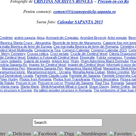
Fotografii de
CRISTINA NICHITUŞ RONCEA
–
Precum-in-cer.Ro
Pentru comenzi:
comenzi@icoanepesticla-sapanta.ro
Sursa foto:
Calendar SAPANTA 2013
Credintei
,
andrei saguna
,
Apsa
,
Aromanii din Cogealac
,
Aromânii fârşeroţi
,
Artist popular
,
Biser
,
Biserica Sfanta Cruce - Alexandria
,
Bisericile de lemn din Maramures
,
Calatorie foto prin l
 inalta Biserica de lemn din Europa
,
Cea mai inalta Biserica de lemn din Romania
,
Cimetière 
itirul Vesel Multimedia
,
Cimpulung la Tisa
,
Comenzi Calendar
,
Comenzi Calendar 2013
,
Comu
e Merry Cemetery
,
Crucea celtica
,
Cruci pictate
,
Crucile din Cimitirul Vesel
,
Ctitoria Dragosesti
 din Cimitirul Vesel
,
Epitafuri si Fotografii Cimitirul Vesel
,
Etnografie
,
Folclor romanesc
,
Fondator
Funny epitaphs
,
Galerie de imagini
,
grigore lese
,
Hram
,
Hram Adormirea Maicii Domnului
,
Hram
sticla-Sapanta.Ro
,
Images for Cimitirul Vesel
,
Imagini din Cimitirul Vesel
,
Informații și poze de 
,
Manastirea Peri
,
Manastirea Sapanta Peri
,
Manastirea Sfantul MIhail
,
Manastirea Sfintii Arhan
ramuresul istoric
,
Maramuresul istoric - Ucraina
,
Monahia Agnia Ciuban
,
Motive crestine
,
Mot
cul Dendrologic Livada
,
Parintele Claudiu Lutai
,
Parintele din Sapanta
,
Parintele Gheorghe Cal
Peter Hurley
,
Photos from Romania
,
Photos from Transilvania
,
Pictura decorativa
,
Pictura na
ile Raiului
,
Precum in cer
,
Precum-in-cer.ro
,
Preotul din Sapanta
,
Raul Tisa
,
Romania
,
Sapant
,
sfanta maria
,
Sfanta Marie
,
Sfintii Arhangheli Mihail si Gavriil
,
Shaun Davey
,
Sighet Online
,
Si
en structure in Europe
,
the tallest wooden structure in Romania
,
The tombstone of Stan Ioan 