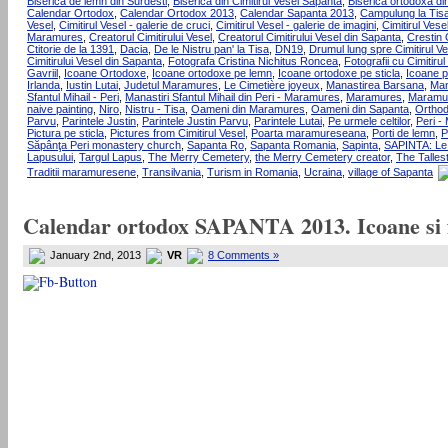
Biserica de lemn din Surdesti
,
Biserica din Cimitirul Vesel Sapanta
,
Biserica ortodoxa di
Calendar Ortodox
,
Calendar Ortodox 2013
,
Calendar Sapanta 2013
,
Campulung la Tis
Vesel
,
Cimitirul Vesel - galerie de cruci
,
Cimitirul Vesel - galerie de imagini
,
Cimitirul Vese
Maramures
,
Creatorul Cimitirului Vesel
,
Creatorul Cimitirului Vesel din Sapanta
,
Crestin
Ctitorie de la 1391
,
Dacia
,
De le Nistru pan' la Tisa
,
DN19
,
Drumul lung spre Cimitirul Ve
Cimitirului Vesel din Sapanta
,
Fotografa Cristina Nichitus Roncea
,
Fotografii cu Cimitirul
Gavriil
,
Icoane Ortodoxe
,
Icoane ortodoxe pe lemn
,
Icoane ortodoxe pe sticla
,
Icoane 
Irlanda
,
Iustin Lutai
,
Judetul Maramures
,
Le Cimetière joyeux
,
Manastirea Barsana
,
Man
Sfantul Mihail - Peri
,
Manastiri Sfantul Mihail din Peri - Maramures
,
Maramures
,
Maramur
naive painting
,
Niro
,
Nistru - Tisa
,
Oameni din Maramures
,
Oameni din Sapanta
,
Ortho
Parvu
,
Parintele Justin
,
Parintele Justin Parvu
,
Parintele Lutai
,
Pe urmele celtilor
,
Peri -
Pictura pe sticla
,
Pictures from Cimitirul Vesel
,
Poarta maramureseana
,
Porti de lemn
,
P
Săpânţa Peri monastery church
,
Sapanta Ro
,
Sapanta Romania
,
Sapinta
,
SAPINTA: Le
Lapusului
,
Targul Lapus
,
The Merry Cemetery
,
the Merry Cemetery creator
,
The Talles
Traditii maramuresene
,
Transilvania
,
Turism in Romania
,
Ucraina
,
village of Sapanta
Calendar ortodox SAPANTA 2013. Icoane si fo
January 2nd, 2013
VR
8 Comments »