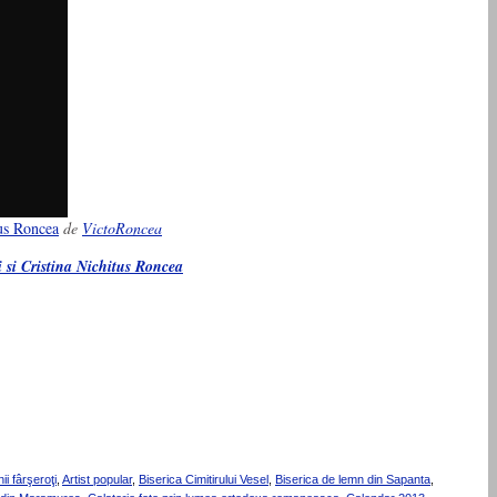
tus Roncea
de
VictoRoncea
 si Cristina Nichitus Roncea
i fârşeroţi
,
Artist popular
,
Biserica Cimitirului Vesel
,
Biserica de lemn din Sapanta
,