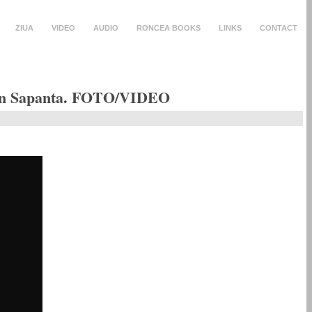
ZIUA
VIDEO
AUDIO
RONCEA BOOKS
LINKS
CONTACT
e din Sapanta. FOTO/VIDEO