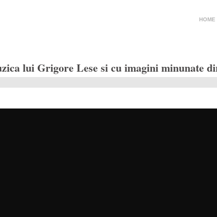
HOME
uzica lui Grigore Lese si cu imagini minunat