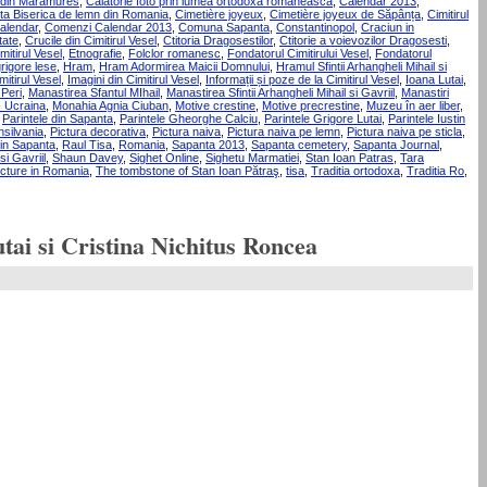
n din Maramures
,
Calatorie foto prin lumea ortodoxa romaneasca
,
Calendar 2013
,
lta Biserica de lemn din Romania
,
Cimetière joyeux
,
Cimetière joyeux de Săpânța
,
Cimitirul
alendar
,
Comenzi Calendar 2013
,
Comuna Sapanta
,
Constantinopol
,
Craciun in
tate
,
Crucile din Cimitirul Vesel
,
Ctitoria Dragosestilor
,
Ctitorie a voievozilor Dragosesti
,
imitirul Vesel
,
Etnografie
,
Folclor romanesc
,
Fondatorul Cimitirului Vesel
,
Fondatorul
rigore lese
,
Hram
,
Hram Adormirea Maicii Domnului
,
Hramul Sfintii Arhangheli Mihail si
itirul Vesel
,
Imagini din Cimitirul Vesel
,
Informații și poze de la Cimitirul Vesel
,
Ioana Lutai
,
Peri
,
Manastirea Sfantul MIhail
,
Manastirea Sfintii Arhangheli Mihail si Gavriil
,
Manastiri
- Ucraina
,
Monahia Agnia Ciuban
,
Motive crestine
,
Motive precrestine
,
Muzeu în aer liber
,
,
Parintele din Sapanta
,
Parintele Gheorghe Calciu
,
Parintele Grigore Lutai
,
Parintele Iustin
silvania
,
Pictura decorativa
,
Pictura naiva
,
Pictura naiva pe lemn
,
Pictura naiva pe sticla
,
din Sapanta
,
Raul Tisa
,
Romania
,
Sapanta 2013
,
Sapanta cemetery
,
Sapanta Journal
,
si Gavriil
,
Shaun Davey
,
Sighet Online
,
Sighetu Marmatiei
,
Stan Ioan Patras
,
Tara
ucture in Romania
,
The tombstone of Stan Ioan Pătraş
,
tisa
,
Traditia ortodoxa
,
Traditia Ro
,
tai si Cristina Nichitus Roncea