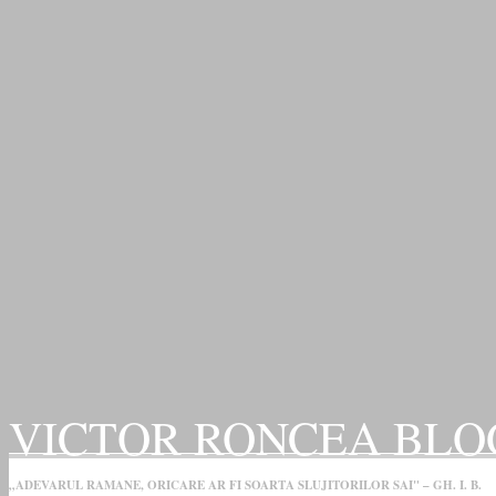
VICTOR RONCEA BLO
„ADEVARUL RAMANE, ORICARE AR FI SOARTA SLUJITORILOR SAI" – GH. I. B.