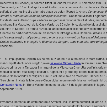
Decemvirii si Nicadorii, in noaptea Sfantului Andrei, 29 spre 30 noiembrie 1938. S
Tancabesti, cei 14 au fost apoi azvarliti intr-o groapa comuna din inchisoarea Jilav
sulfuric si var nestins si s-a turnat o placa de beton (
Vedeti in Anexe
Comunicatul Par
Armată si marturia unuia dintre participantii la crima
). Capitanul Miscarii Legionare
fost deshumati ulterior, dupa caderea sangeroasei dictaturi Carol al II-lea, respec
reinhumati la Mausoleul de la Casa Verde, pe 30 noiembrie, alaturi de Mota si Mari
voluntari in Spania, pe frontul razboiului anticrestin al militiilor bolsevice internati
funerare au participat zeci de mii de romani si intreaga elita a Romaniei (
vedeti in 
aici cateva imagini mai putin cunoscute de la acel moment, cu Maresalul Antonescu
Crainic aducandu-si omagiile la Biserica Ilie Gorgani, unde s-au aflat spre priveghe
asasinati
).
“- L-au împuşcat pe Căpitan. Nu se mai auzi atunci nici o răsuflare în toată curtea. 
mai cumplită decât orice strigăt.”, avea
sa evoce Mircea Eliade
in romanul sau, “No
despre crima de la Tancabesti in lagarul de la Miercurea Ciuc. „Rareori în istoria c
răsplătite cu mai mult sânge posturile, rugăciunile şi credinţa oarbă în atotputern
marele filosof ortodox al religiilor lumii in volumele sale de “Memorii”. Dar cei 16 
“I-au chinuit în viata la Miercurea-Ciucului, iar acum netrebnicia lor nu-i lasã nici od
Constantin Noica
in “Buna Vestire” in memoria altor 46 de legionari ucisi in lagarul
septembrie 1939.
Invadarea Romaniei de catre hoardele Armatei Rosii in urma nefericitului act de l
arunce un giulgiu intunecat si peste osemintele conducatorilor Miscarii Legionare