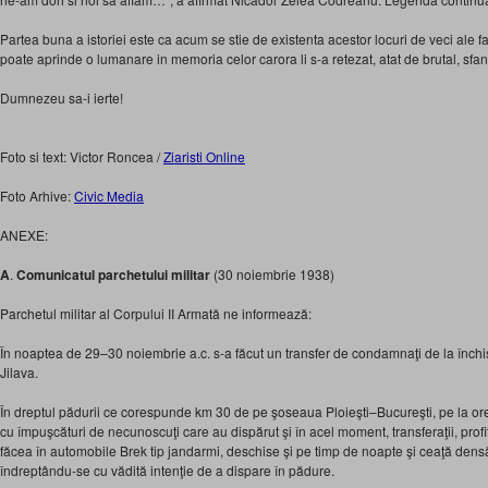
Partea buna a istoriei este ca acum se stie de existenta acestor locuri de veci ale
poate aprinde o lumanare in memoria celor carora li s-a retezat, atat de brutal, sfant
Dumnezeu sa-i ierte!
Foto si text: Victor Roncea /
Ziaristi Online
Foto Arhive:
Civic Media
ANEXE:
A
.
Comunicatul parchetului militar
(30 noiembrie 1938)
Parchetul militar al Corpului II Armată ne informează:
În noaptea de 29–30 noiembrie a.c. s-a făcut un transfer de condamnaţi de la închi
Jilava.
În dreptul pădurii ce corespunde km 30 de pe şoseaua Ploieşti–Bucureşti, pe la ore
cu împuşcături de necunoscuţi care au dispărut şi în acel moment, transferaţii, profi
făcea în automobile Brek tip jandarmi, deschise şi pe timp de noapte şi ceaţă densă,
îndreptându-se cu vădită intenţie de a dispare în pădure.