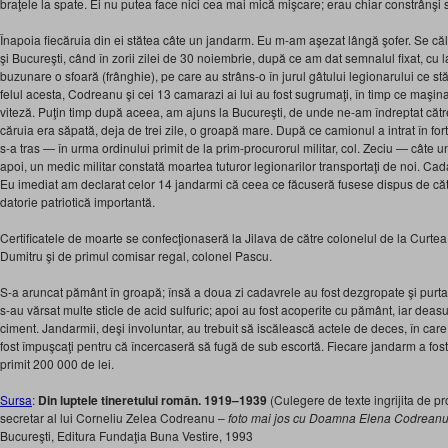
braţele la spate. Ei nu putea face nici cea mai mică mişcare; erau chiar constrânşi 
Înapoia fiecăruia din ei stătea câte un jandarm. Eu m-am aşezat lângă şofer. Se că
şi Bucureşti, când în zorii zilei de 30 noiembrie, după ce am dat semnalul fixat, cu 
buzunare o sfoară (frânghie), pe care au strâns-o în jurul gâtului legionarului ce stăte
felul acesta, Codreanu şi cei 13 camarazi ai lui au fost sugrumaţi, în timp ce maşina
viteză. Puţin timp după aceea, am ajuns la Bucureşti, de unde ne-am îndreptat către f
căruia era săpată, deja de trei zile, o groapă mare. După ce camionul a intrat în for
s-a tras — în urma ordinului primit de la prim-procurorul militar, col. Zeciu — câte 
apoi, un medic militar constată moartea tuturor legionarilor transportaţi de noi. Ca
Eu imediat am declarat celor 14 jandarmi că ceea ce făcuseră fusese dispus de cătr
datorie patriotică importantă.
Certificatele de moarte se confecţionaseră la Jilava de către colonelul de la Curtea
Dumitru şi de primul comisar regal, colonel Pascu.
S-a aruncat pământ în groapă; însă a doua zi cadavrele au fost dezgropate şi purtat
s-au vărsat multe sticle de acid sulfuric; apoi au fost acoperite cu pământ, iar deas
ciment. Jandarmii, deşi involuntar, au trebuit să iscălească actele de deces, în car
fost împuşcaţi pentru că încercaseră să fugă de sub escortă. Fiecare jandarm a fost 
primit 200 000 de lei.
Sursa
:
Din luptele tineretului român. 1919–1939
(Culegere de texte ingrijita de p
secretar al lui Corneliu Zelea Codreanu –
foto mai jos cu Doamna Elena Codreanu,
Bucureşti, Editura Fundaţia Buna Vestire, 1993