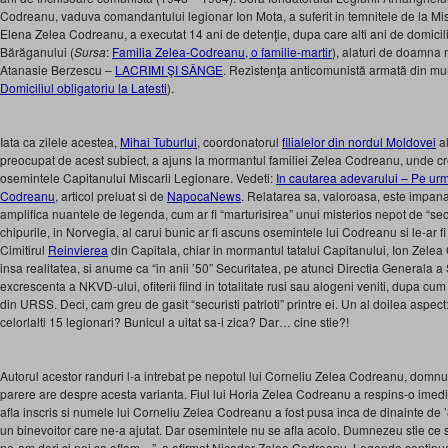
Codreanu, vaduva comandantului legionar Ion Mota, a suferit in temnitele de la Misl
Elena Zelea Codreanu, a executat 14 ani de detenţie, dupa care alti ani de domiciliu
Bărăganului (
Sursa
:
Familia Zelea-Codreanu, o familie-martir
), alaturi de doamna
Atanasie Berzescu –
LACRIMI ŞI SÂNGE
. Rezistenţa anticomunistă armată din munţ
Domiciliul obligatoriu la Latesti
).
Iata ca zilele acestea,
Mihai Tuburlui
, coordonatorul
filialelor din nordul Moldovei
al
preocupat de acest subiect, a ajuns la mormantul familiei Zelea Codreanu, unde cre
osemintele Capitanului Miscarii Legionare. Vedeti:
In cautarea adevarului – Pe urm
Codreanu
, articol preluat si de
NapocaNews
. Relatarea sa, valoroasa, este impanat
amplifica nuantele de legenda, cum ar fi “marturisirea” unui misterios nepot de “secur
chipurile, in Norvegia, al carui bunic ar fi ascuns osemintele lui Codreanu si le-ar fi 
Cimitirul
Reinvierea
din Capitala, chiar in mormantul tatalui Capitanului, Ion Zele
insa realitatea, si anume ca “in anii ’50” Securitatea, pe atunci Directia Generala a 
excrescenta a NKVD-ului, ofiterii fiind in totalitate rusi sau alogeni veniti, dupa cum 
din URSS. Deci, cam greu de gasit “securisti patrioti” printre ei. Un al doilea aspec
celorlalti 15 legionari? Bunicul a uitat sa-i zica? Dar… cine stie?!
Autorul acestor randuri l-a intrebat pe nepotul lui Corneliu Zelea Codreanu, domn
parere are despre acesta varianta. Fiul lui Horia Zelea Codreanu a respins-o imedia
afla inscris si numele lui Corneliu Zelea Codreanu a fost pusa inca de dinainte de
un binevoitor care ne-a ajutat. Dar osemintele nu se afla acolo. Dumnezeu stie ce s
ne-am dori si noi sa aflam…”, a afirmat Nicador Zelea Codreanu. Legenda continua