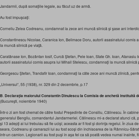
Jandarmii, după somaţiile legale, au făcut uz de armă.
Au fost împuşcaţi:
Corneliu Zelea Codreanu, condamnat la zece ani muncă silnică şi şase ani interdic
Constantinescu Nicolae, Caranica Ion, Belimace Doru, autorii asasinatului comis a
la muncă silnică pe viaţă.
Caratănase Ion, Bozântan Iosif, Curcă Ştefan, Pele Ioan, State Gh. Ioan, Atanasiu
autorii asasinatului comis asupra lui Mihail Stelescu, condamnaţi la muncă silnică 
Georgescu Ştefan, Trandafir Ioan, condamnaţi la câte zece ani muncă zilnică, pentr
„Universul“, 55 (1938), nr. 329 din 2 decembrie, p.17
B
.
Declaraţia maiorului Constantin Dinulescu la Comisia de anchetă instituită d
(Bucureşti, noiembrie 1940)
Într-o zi am fost chemat de către fostul Preşedinte de Consiliu, Călinescu. În cabinet
generalul Bengliu, comandantul Jandarmeriei. Călinescu mi-a declarat atunci că, p
şi 13 adepţi ai lui trebuiau să fie ucişi; aceasta ar fi fost şi dorinţa regelui. În ziua
seara, Codreanu şi camarazii lui au fost scoşi din închisoarea de la Râmnicu-Sărat, 
într-un camion. Legionarii au fost puşi în aşa fel ca să poată vedea numai înainte, fi