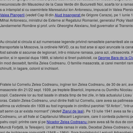
necunoscute din Mausoleul de la Casa Verde din Bucurestii Noi, soarta lor a ramas 
s-a intamplat si cu osemintele Maresalului Ion Antonescu, impuscat in Valea Piersic
Valea Plangerii
(
vedeti
Cap III din
Aiud Insangerat
de Grigore Caraza), pe 1 iunie 1
Mihai Antonescu, ministrul de Externe al Regatului Romaniei, generalul Picky Vasil
Jandarmeriei Române şi prof. univ. Gheorghe Alexianu, fost guvernator al Transnist
Au circulat si circula si azi numeroase legende privind ramasitele pamantesti ale ce
transportate la Moscova, la ordinele NKVD, ca au fost arse si apoi aruncate la canal
fost salvate si ascunse de legionari, intr-o misiune ramasa, pana azi, ultrasecreta
anilor, si in special dupa 1989, si istorici si tineri publicisti, ca
George Bara de la Cl
in mod deosebit, familia Zelea Codreanu. O familie masacrata, ai carei membri ramasi
chinuiti, in lagare, colonii si inchisori.
Fratele lui Corneliu Zelea Codreanu, inginer Ion Zelea Codreanu, de 30 de ani, avea
masacrele din 21/22 sept. 1939, pe treptele Bisericii, impreuna cu Dumitru Nicolau 
copii. Cadavrele lor au fost lasate in strada timp de trei zile, in fata actualului Lice
oras. Catalin Zelea Codreanu, unul dintre fratii lui Corneliu, care avea sa patimeas
afirma ca victimele din 1939 au fost ingropate in cimitirul parohiei “Sf Anton”, “intr
alt semn ca ar exista mormant” (
Vedeti
Ziarul de Iasi
). Pe 13 iulie 1941 avea sa fie 
Codreanu, un alt frate al Capitanului Miscarii Legionare, care il contesta puternic 
patru copii: printre care şi pe
Nicador Zelea Codreanu
(care avea să fie dus de co
Muncă Forţată, la Teleajen). Un alt frate ramas in viata, Decebal Zelea-Codreanu,
ani de închisoare comunistă (1948 – 1964). Sora fondatorului Legiunii Arhanghelulu