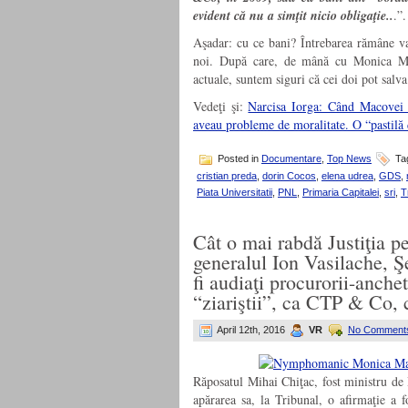
evident că nu a simţit nicio obligaţie..
.”.
Aşadar: cu ce bani? Întrebarea rămâne va
noi. După care, de mână cu Monica Maco
actuale, suntem siguri că cei doi pot salv
Vedeţi şi:
Narcisa Iorga: Când Macovei ş
aveau probleme de moralitate. O “pastilă 
Posted in
Documentare
,
Top News
Ta
cristian preda
,
dorin Cocos
,
elena udrea
,
GDS
,
Piata Universitatii
,
PNL
,
Primaria Capitalei
,
sri
,
T
Cât o mai rabdă Justiţia p
generalul Ion Vasilache, Ş
fi audiaţi procurorii-anch
“ziariştii”, ca CTP & Co,
April 12th, 2016
VR
No Comment
Răposatul Mihai Chiţac, fost ministru de
apărarea sa, la Tribunal, o afirmaţie a 