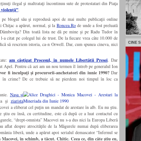
nuţi ilegal şi maltrataţi încontinuu sute de protestatari din Piaţa
 violenţă”
.
pe blogul său şi reprodusă apoi de mai multe publicaţii online
ui Chiţac a apărut, normal, şi la
Roncea.Ro
de unde a fost preluată
Dâmboviţa? Din toată lista ne dă pe mine şi pe Radu Tudor în
-a citat pe colegul lui de trust. De la fiecare vrea câte 10.000 de
CINE 
 adică să rescriem istoria, ca-n Orwell. Dar, cum spunea cineva, nici
am câştigat Procesul, în numele Libertăţii Presei
tate:
. Dar
ăcut Apel. Pentru că azi am un nou termen îl întreb pe generalul Ion
or fi inculpaţi şi procurorii-anchetatori din iunie 1990?
Dar
ltate în crime? De ce trebuie să ne pierdem noi timpul în loc ca
unie.
Naşa şi
ca şi
ziarista
covei a eliberat cel puţin un mandat de arestare în alb. Eu nu ştiu.
e ştiu eu însă, cu certitudine, este că după ce a luat contactul cu
Măgurele, “drept-omnista” Macovei nu s-a dus nici la Europa Liberă
au aflat despre atrocităţile de la Măgurele numai după eliberarea
omânia liberă, unde a apărut apoi serialul demascator “Infernul se
Macovei, în schimb, a tăcut. Chitic. Ceea ce, din câte ştiu eu,