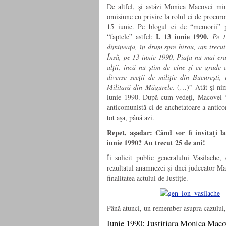
De altfel, şi astăzi Monica Macovei min
omisiune cu privire la rolul ei de procuro
15 iunie. Pe blogul ei de “memorii” p
I. 13 iunie 1990.
“faptele” astfel:
Pe 1
dimineața, în drum spre birou, am trecut 
Însă, pe 13 iunie 1990, Piața nu mai era n
alții, încă nu știm de cine și ce grade 
diverse secții de miliție din București,
Militară din Măgurele.
(…)” Atât şi nim
iunie 1990. După cum vedeţi, Macovei “u
anticomunistă ci de anchetatoare a antico
tot aşa, până azi.
Repet, aşadar: Când vor fi invitaţi la
iunie 1990?
Au trecut 25 de ani!
Îi solicit public generalului Vasilache
rezultatul anamnezei şi dnei judecator M
finalitatea actului de Justiţie.
Până atunci, un remember asupra cazului
Iunie 1990: Justițiara Monica Macov