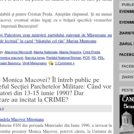
PUBLIC
EVENIM
labilă şi pentru Cristian Preda. Aşteptăm răspunsul. Şi nu numai
vei, eventual strâns legaţi cu o brăţară specifică vremurilor
EVENIME
a împreună Bucureştiul!
ZIARIST
i Paleologu erau miniştrii partidului patronat de Măgureanu nu
de lecitină” în cazul “băiatului cel rău” Marian Munteanu
ZIARUL
gs:
Afacerea Microsoft
,
Alianta Nationala
,
Alianta Noastra
,
Cristi Preda
,
FACEB
monica macovei
,
Narcisa Iorga
,
Partidul National Roman
,
PCR
,
PD
,
PDL
,
raian Basescu
,
Virgil Magureanu
1 Comment »
FACE
e Monica Macovei? Îl întreb public pe
ZIARIS
eful Secţiei Parchetelor Militare: Când vor
etatori din 13-15 iunie 1990? Dar
PESTE
 care au incitat la CRIME?
s »
 Interne FSN din perioada Mineriadei din Iunie 1990, a invocat în
fostului procuror Monica Macovei, potrivit căreia, la Unitatea de