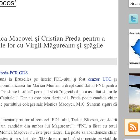
ocos’
a Macovei şi Cristian Preda pentru a
ile lor cu Virgil Măgureanu şi şpăgile
juns la Bruxelles pe listele PDL-ului şi fost
cenzor UTC
şi
la nominalizarea lui Marian Munteanu drept candidat al PNL pentru
“se simte insultat” personal şi că “regretă că nu a ascultat sfaturile
apitalei”. Dar nu este prea târziu: dl. Preda poate candida chiar
ele partidului colegei sale Monica Macovei, M10. Suntem siguri că
amentar profitor al remorcii PDL-ului, Traian Băsescu, consideră
 “un candidat din umbra lui Măgureanu”, “PNL a lăsat cu totul
 Monica Macovei nu este prea târziu. Ea poate să abandoneze chiar
asigură un salariu de 7000 de euro pe lună şi o pensie pe viaţă de