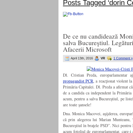
Posts Tagged ‘dorin C
De ce nu candidează Monic
salva Bucureştiul. Legătur
Afacerii Microsoft
April 13th, 2016
VR
1 Comment »
Dl. Cristian Preda, europarlamentar a
propagandist PCR
, a reacţionat violent 
Primăria Capitalei. Dl. Preda a afirmat că 
de a candida ca independent la Primăria C
acum, pentru a salva Bucureştiul, pe list
are toate şansele!
Dna. Monica Macovei, aşijderea, europarl
că prin alegerea lui Marian Munteanu,
Bucureştiul în braţele PSD”. Nici pentru
acum fotoliul de europarlamentar, care-i 