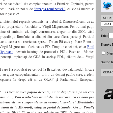
ască pe candidatul său complet anonim la Primăria Capitalei, pentru
acă îi pasă de noi şi de
“dreapta românească”
, eu zic că merită să
 toate şansele!
ALERTE
i ai sistemului represiv comunist ar trebui să lămurească cum de au
rui co-proprietar a fost chiar… Virgil Măgureanu. Pentru mai puţin
'>
 e bine să amintim că, după consumarea alegerilor din 2000, când
Title:
eşedinţia României a alianţei din care făcea parte şi Partidul
anu, acesta s-a reorientat spre… Traian Băsescu şi Petre Roman.
Thanks 
e Virgil Măgureanu a fuzionat cu PD. Timp de cinci ani, chiar
Emil
Măgureanu
, devenit locuinţă de protocol a PDL. Peste ani, Monica
Disp
xponenţi implantaţi de GDS în acelaşi PDL, alături de… Virgil
Button l
care i-a propulsat pe cei doi la Bruxelles, devoala modul în care
REDAC
, au ajuns europarlamentari, printr-un denunţ public care, credem
 organele în drept cât şi de OLAF şi Parlamentul European.
(…) Dacă ar avea puţină decentă, nu ar dezinforma pe cei care
unist. (…) Pun o întrebare moralistei de mucava: cu ce bani şi-a
mash-uri etc. în campaniile de la europarlamentare? Moralitatea
 banii de la Microsoft, aduşi la partid de Sandu, Cocoş, Pinalty
i”, în 2014? Ei, pentru un salariu de 7000 de euro pe luna,