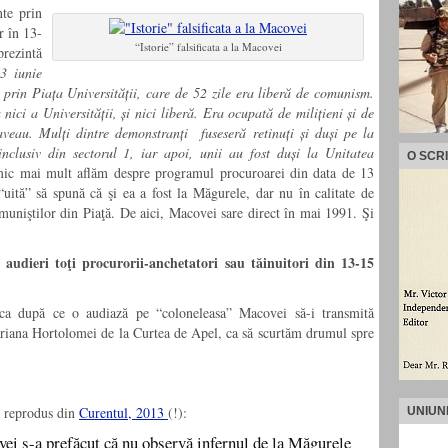
te prin
r în 13-
“Istorie” falsificata a la Macovei
rezintă
3 iunie
prin Piața Universității, care de 52 zile era liberă de comunism.
ici a Universității, și nici liberă. Era ocupată de milițieni și de
aveau. Mulți dintre demonstranți fuseseră retinuți și duși pe la
 inclusiv din sectorul 1, iar apoi, unii au fost duși la Unitatea
O SCR
ic mai mult aflăm despre programul procuroarei din data de 13
ită” să spună că şi ea a fost la Măgurele, dar nu în calitate de
muniştilor din Piaţă. De aici, Macovei sare direct în mai 1991. Şi
 audieri toţi procurorii-anchetatori sau tăinuitori din 13-15
, ca după ce o audiază pe “coloneleasa” Macovei să-i transmită
ariana Hortolomei de la Curtea de Apel, ca să scurtăm drumul spre
, reprodus din
Curentul, 2013
(!):
UNIUN
ei s-a prefăcut că nu observă infernul de la Măgurele