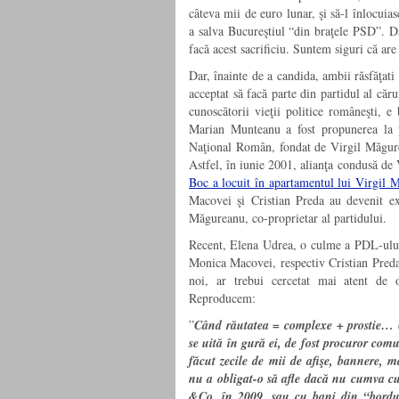
câteva mii de euro lunar, şi să-l înlocui
a salva Bucureştiul “din braţele PSD”. D
facă acest sacrificiu. Suntem siguri că are
Dar, înainte de a candida, ambii răsfăţat
acceptat să facă parte din partidul al că
cunoscătorii vieţii politice româneşti,
Marian Munteanu a fost propunerea la pr
Naţional Român, fondat de Virgil Măgure
Astfel, în iunie 2001, alianţa condusă d
Boc a locuit în apartamentul lui Virgil 
Macovei şi Cristian Preda au devenit e
Măgureanu, co-proprietar al partidului.
Recent, Elena Udrea, o culme a PDL-ului 
Monica Macovei, respectiv Cristian Preda
noi, ar trebui cercetat mai atent de
Reproducem:
”
Când răutatea = complexe + prostie… 
se uită în gură ei, de fost procuror com
făcut zecile de mii de afişe, bannere, 
nu a obligat-o să afle dacă nu cumva cu
&Co, în 2009, sau cu bani din “bordur