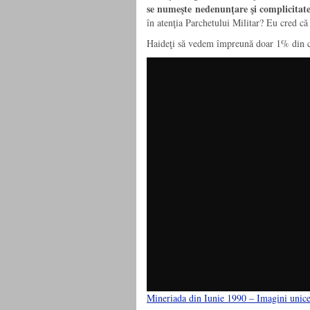
se numeşte nedenunţare şi complicitate
în atenţia Parchetului Militar? Eu cred că
Haideţi să vedem împreună doar 1% din 
Mineriada din Iunie 1990 – Imagini unic