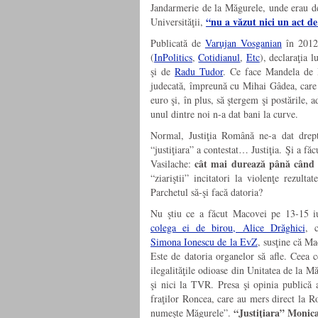
Jandarmerie de la Măgurele, unde erau deţi
“nu a văzut nici un act de
Universităţii,
Publicată de
Varujan Vosganian
în 2012 
(
InPolitics
,
Cotidianul
,
Etc
), declaraţia l
şi de
Radu Tudor
. Ce face Mandela de 
judecată, împreună cu Mihai Gâdea, care l
euro şi, în plus, să ştergem şi postările,
unul dintre noi n-a dat bani la curve.
Normal, Justiţia Română ne-a dat drep
“justiţiara” a contestat… Justiţia. Şi a f
cât mai durează până când v
Vasilache:
“ziariştii” incitatori la violenţe rezu
Parchetul să-şi facă datoria?
Nu ştiu ce a făcut Macovei pe 13-15 i
colega ei de birou, Alice Drăghici
, 
Simona Ionescu de la EvZ
, susţine că Ma
Este de datoria organelor să afle. Ceea c
ilegalităţile odioase din Unitatea de la 
şi nici la TVR. Presa şi opinia publică 
fraţilor Roncea, care au mers direct la R
“Justiţiara” Monica 
numeşte Măgurele”.