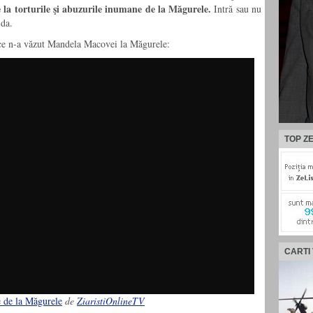
 la torturile şi abuzurile inumane de la Măgurele.
Intră sau nu
 da.
ce n-a văzut Mandela Macovei la Măgurele:
TOP ZE
CARTI
e de la Măgurele
de
ZiaristiOnlineTV