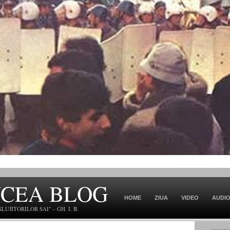
NCEA BLOG
HOME
ZIUA
VIDEO
AUDI
JITORILOR SAI" – GH. I. B.
CONTACT