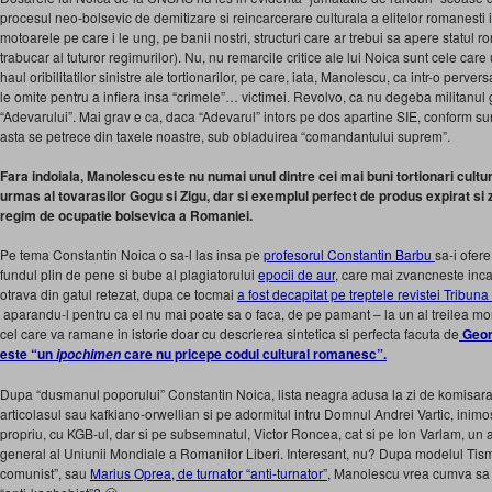
procesul neo-bolsevic de demitizare si reincarcerare culturala a elitelor romanesti 
motoarele pe care i le ung, pe banii nostri, structuri care ar trebui sa apere statul 
trabucar al tuturor regimurilor). Nu, nu remarcile critice ale lui Noica sunt cele car
haul oribilitatilor sinistre ale tortionarilor, pe care, iata, Manolescu, ca intr-o perv
le omite pentru a infiera insa “crimele”… victimei. Revolvo, ca nu degeba militanul ga
“Adevarului”. Mai grav e ca, daca “Adevarul” intors pe dos apartine SIE, conform su
asta se petrece din taxele noastre, sub obladuirea “comandantului suprem”.
Fara indoiala, Manolescu este nu numai unul dintre cei mai buni tortionari cultura
urmas al tovarasilor Gogu si Zigu, dar si exemplul perfect de produs expirat si 
regim de ocupatie bolsevica a Romaniei.
Pe tema Constantin Noica o sa-l las insa pe
profesorul Constantin Barbu
sa-i ofer
fundul plin de pene si bube al plagiatorului
epocii de aur
, care mai zvancneste inca
otrava din gatul retezat, dupa ce tocmai
a fost decapitat pe treptele revistei Tribuna
aparandu-l pentru ca el nu mai poate sa o faca, de pe pamant – la un al treilea mor
cel care va ramane in istorie doar cu descrierea sintetica si perfecta facuta de
Geor
este “un
care nu pricepe codul cultural romanesc”.
ipochimen
Dupa “dusmanul poporului” Constantin Noica, lista neagra adusa la zi de komisarasu
articolasul sau kafkiano-orwellian si pe adormitul intru Domnul Andrei Vartic, inimo
propriu, cu KGB-ul, dar si pe subsemnatul, Victor Roncea, cat si pe Ion Varlam, un 
general al Uniunii Mondiale a Romanilor Liberi. Interesant, nu? Dupa modelul Tis
comunist”, sau
Marius Oprea, de turnator “anti-turnator”,
Manolescu vrea cumva sa 