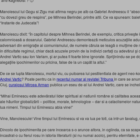
“anti-kaghebist”? 🙂
Manolescul lui Gogu si Zigu mai afirma negru pe alb ca Gabriel Andreescu il “abso
“cu dovezi greu de respins”, pe Mihnea Berindei, printre altii. Ce va spuneam: baiete
“Instante de Judecata”!
Manolescu dixit: “În capitolul despre Mihnea Berindei, de exemplu, critica priveşte 
calomnioasă a dosarului. Gabriel Andreescu demontează meticulos acuzaţiile aduse
adversari din emigraţie ai comunismului, de numele căruia se leagă o mulţime de ma
în dificultate regimul, chiar dacă acuzele provin de la indivizi certaţi cu adevărul 
Andrei Vartic sau Ion Varlam, şi ar putea fi foarte bine ignorate. Sprijinindu-se pe 
alegaţiile ipochimenilor cu pricina, false de la un capăt la altul.”
De ce se lupta Manolescu, mortul viu, cu putoarea lui pestilentiala de agent neo-ko
Andrei Vartic
? Poate pentru ca in
recentul numar al revistei Tribuna
in care se anun
Cluj,
curajosul Mircea Arman
publica un eseu de-al lui Andrei Vartic, care se inchei
“Mihai Eminescu este adevãratul lider spiritual al natiunii române si calitatea aceas
ale hãurilor globalizãrii – politice, morale, tehnologice – dar si a cataclismelor natu
lua nimeni. Timpul lui Eminescu abia vine!”
Vine, Manolescule! Vine timpul lui Eminescu si va va lua pe toti, ca intr-un tavalug, si
Dincolo de ipochimenita pe care incearca s-o arunce altora, in oglinda, ca sa scap
incastrat-o cu fierul rosu in istoria literaturii (si nu numai acolo), pentru eternitate