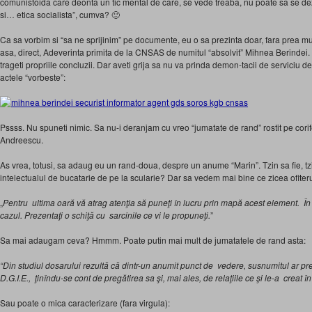
comunistoida care deonta un tic mental de care, se vede treaba, nu poate sa se dezb
si… etica socialista”, cumva? 🙂
Ca sa vorbim si “sa ne sprijinim” pe documente, eu o sa prezinta doar, fara prea mul
asa, direct, Adeverinta primita de la CNSAS de numitul “absolvit” Mihnea Berindei.
trageti propriile concluzii. Dar aveti grija sa nu va prinda demon-tacii de serviciu 
actele “vorbeste”:
Pssss. Nu spuneti nimic. Sa nu-i deranjam cu vreo “jumatate de rand” rostit pe corif
Andreescu.
As vrea, totusi, sa adaug eu un rand-doua, despre un anume “Marin”. Tzin sa fie, tzi
intelectualul de bucatarie de pe la scularie? Dar sa vedem mai bine ce zicea ofiteru
„
Pentru ultima oară vă atrag atenţia să puneţi în lucru prin mapă acest element. În
cazul. Prezentaţi o schiţă cu sarcinile ce vi le propuneţi.
”
Sa mai adaugam ceva? Hmmm. Poate putin mai mult de jumatatele de rand asta:
“Din studiul dosarului rezultă că dintr-un anumit punct de vedere, susnumitul ar p
D.G.I.E., ţinîndu-se cont de pregătirea sa şi, mai ales, de relaţiile ce şi le-a creat î
Sau poate o mica caracterizare (fara virgula):