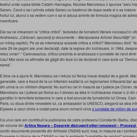
teatrul unde rupea bilete Catalin Harnagea, Nicolae Manolescu ii spunea “saru’ma
Sararu. Cand o sa-l prinda odata Sararu cu bastonul de dupa ceafa si o sa mature to
hoitul lui, atunci o sa vedem cum o sa-si aduca aminte de formula magica de adresar
neantizare.
Dar sa ne intoarcem la “critica criticii”, textuletul de turnatorii literare conceput in vi
Andreescu
„Cărturari, opozanţi şi documente –
Manipularea Arhivei Securităţii“
(in
un intreg capitol). Pe ce se intemeiaza aceasta critica a criticii? Manolescu dixit: “
cele 29 de pagini ale unei declaraţii, date la ieşirea din închisoare, în 1964, despr
refuz uman“.” Carevasazica, criticul prezinta si analizeaza o jumatate de rand dintr
Uau! Mai ceva ca afirmatia de gâgă din teza lui de doctorat in care scrie ca “Demiu
sarea”.
E bine ca a ajuns N. Manolescu sa-i refuze lui Noica insusi dreptul de a gandi. Ma
generatie, care a trecut de la un hitlerism exaltat la un legionarism inflacarat dar a
din urma la un nihilism disperat. Nu sunt eu cel in masura sa-l judece pe Cioran, de
Manolescu sa-l judece pe Noica eu ii doresc sa stea in inchisoarea macar o zi din 
ganditor in temnitele bolsevice in care a fost aruncat de turnatoriile lui Ornea. Cam 
Paris, cu doua dintre nevestele lui, ca ambasador la UNESCO, alegand sa stea i
Elysees a carui chirie a costat pana acum romanii circa
o jumatate de milion de eu
Ca unul care am contribuit la publicarea de catre profesorul Constantin Barbu, disci
de volume din
Arhiva Neagra – Dosarele distrugerii elitei romanesti – Procesul 
contin documente provenite din Arhivele CNSAS sunt, insa, in masura sa-l contrazic 
Dosarele lui Noica de la CNSAS nu ies in evidenta “jumatatile de randuri” scoase 