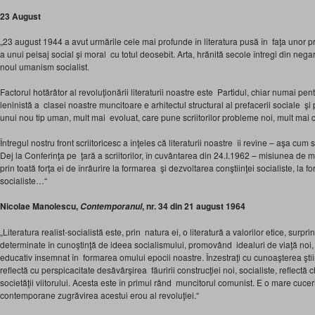
23 August
„23 august 1944 a avut urmările cele mai profunde în literatura pusă în faţa uno
a unui peisaj social şi moral cu totul deosebit. Arta, hrănită secole întregi din ne
noul umanism socialist.
Factorul hotărâtor al revoluţionării literaturii noastre este Partidul, chiar numai pe
leninistă a clasei noastre muncitoare e arhitectul structural al prefacerii sociale şi pol
unui nou tip uman, mult mai evoluat, care pune scriitorilor probleme noi, mult ma
Întregul nostru front scriitoricesc a înţeles că literaturii noastre îi revine – aşa c
Dej la Conferinţa pe ţară a scriitorilor, în cuvântarea din 24.I.1962 – misiunea de
prin toată forţa ei de înrâurire la formarea şi dezvoltarea conştiinţei socialiste, la
socialiste…“
Nicolae Manolescu,
, nr. 34 din 21 august 1964
Contemporanul
„Literatura realist-socialistă este, prin natura ei, o literatură a valorilor etice, surp
determinate în cunoştinţă de ideea socialismului, promovând idealuri de viaţă noi, 
educativ însemnat în formarea omului epocii noastre. Înzestraţi cu cunoaşterea ştiinţifi
reflectă cu perspicacitate desăvârşirea făuririi construcţiei noi, socialiste, reflectă
societăţii viitorului. Acesta este în primul rând muncitorul comunist. E o mare cuceri
contemporane zugrăvirea acestui erou al revoluţiei.“