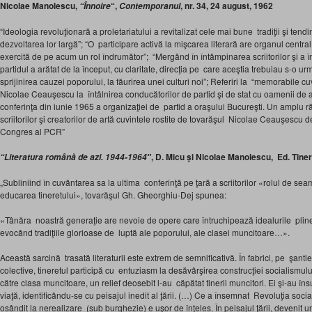
Nicolae Manolescu,
“,
, nr. 34, 24 august, 1962
“Înnoire
Contemporanul
“Ideologia revoluţionară a proletariatului a revitalizat cele mai bune tradiţii şi tend
dezvoltarea lor largă”; “O participare activă la mişcarea literară are organul centra
exercită de pe acum un rol îndrumător”; “Mergând în întâmpinarea scriitorilor şi a în
partidul a arătat de la început, cu claritate, direcţia pe care aceştia trebuiau s-o ur
sprijinirea cauzei poporului, la făurirea unei culturi noi”; Referiri la “memorabile cu
Nicolae Ceauşescu la întâlnirea conducătorilor de partid şi de stat cu oamenii de ar
conferinţa din iunie 1965 a organizaţiei de partid a oraşului Bucureşti. Un amplu ră
scriitorilor şi creatorilor de artă cuvintele rostite de tovarăşul Nicolae Ceauşescu de
Congres al PCR”
, D. Micu şi Nicolae Manolescu, Ed. Tiner
“Literatura română de azi. 1944-1964″
„Subliniind în cuvântarea sa la ultima conferinţă pe ţară a scriitorilor «rolul de seam
educarea tineretului», tovarăşul Gh. Gheorghiu-Dej spunea:
«Tânăra noastră generaţie are nevoie de opere care întruchipează idealurile pline
evocând tradiţiile glorioase de luptă ale poporului, ale clasei muncitoare…».
Această sarcină trasată literaturii este extrem de semnificativă. În fa­brici, pe şant
colective, tineretul participă cu entuziasm la desăvârşirea construcţiei socialismului.
către clasa muncitoare, un relief deosebit l-au căpătat tinerii muncitori. Ei şi-au î
viaţă, identificându-se cu peisajul inedit al ţării. (…) Ce a însemnat Revoluţia social
osândit la nerealizare (sub burghezie) e uşor de înţeles. În peisajul ţării, devenit u