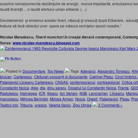
surprins nemaipomenita dezlănţuire de energii, munca trepidantă, entuziasmul sute
laudă tinereţii… o laudă efortului uman eliberat. (…)
Devotamentul şi eroismul acestor tineri, născuţi şi crescuţi după Elibe­rare, educaţi
trebuie să facă obiectul unor opere pe măsura cerinţelor epocii noastre.“
Nicolae Manolescu,
, Contemp
Tinerii muncitori în creaţia literară contemporană
Sursa:
www.nicolae-manolescu.blogspot.com
Posted in
Documentare
,
Top News
Tags:
Adevarul
,
Alexandru Tonescu
,
Arh
brucan
,
Cartarescu
,
Cărturari opozanţi şi documente
,
Catrinel Plesu
,
Cinci limbrici
Patapievici Liiceanu Cartarescu
,
CNSAS
,
contemporanul
,
contraspionaj
,
Critica crit
Constantin Noica
,
dgie
,
die
,
dinu sararu
,
Dosarul lui Constantin Noica
,
Franta
,
GD
Radulescu
,
Harnagea
,
ICR
,
Iliescu
,
Ion Varlam
,
KGB
,
Lancranjan
,
Liiceanu
,
Manipul
manolescu
,
Mihnea Berindei
,
Mircea Arman
,
Noica
,
Orwell
,
Patapievici
,
Plesu
,
Pra
Teatrul mic
,
Tribuna
,
unesco
,
Valeria Seciu
,
Zigu Ornea
2 Comments »