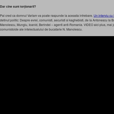
Dar cine sunt torţionarii?
Pai cred ca domnul Varlam va poate raspunde la aceasta intrebare.
Un interviu cu
detinut politic: Despre evrei, comunisti, securisti si kaghebisti, de la Antonescu l
Manolescu, Mungiu, Ioanid, Berindei – agenti anti-Romania. VIDEO aici plus, mai
comunistoide ale intelectualului de bucatarie N. Manolescu.