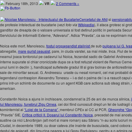
February 18th, 2013
VR
2 Comments »
Cercetatul de ANI
si
pensionabil
de profesie intelectual de bucatarie (
vezi foto via
Wikipedia
), il ataca grotesc si g
ganditor de dreapta de o valoare universala si fost detinut politic in perioada Securit
Serviciului de Informatii Externe, “Adevarul”. Adica “Pravda”, ca sa ne exprimam mai 
Noica este mort. Manolescu,
fostul propagandist stalinist
de sub
pulpana lui G. Iv
abnegatie,
mare gurist ceausist
, pare, in ciuda varstei, sa mai miste. Inca. Fiul de le
neamul joaca tontoroiul pe cadavrul lui Noica, fezandat sadic de Gabriel Andrees
interne supurate si chiar cronicizate dupa ce a fost refuzat violent de Remus Cernea,
unui lumi in declin :), handicapat sufleteste gradul III si grav bolnav de anticrestinis
sale de minoritar sexual. G. Andreescu uraste cu nesat romanii, cel mai probabil d
legendarul contraspion Alexandru Tonescu – i-a dat o palma de i s-a rasucit capul de
prins intr-un schimb de documente cu un agent KGB care actiona sub steag strain, 
american.
Constantin Noica a ajuns in inchisoare, condamnat la 25 de ani de munca silnica,
lui Manolescu, funebrul Zigu Ornea
, cei doi fiind cunoscuti drept un fel de lustragii
kominternist al
“Lojei de la Comana”,
membrul CPEx al CC al PCR,
Gheorghe “Go
“Pravda” SIE,
Critica criticii II. Dosarul lui Constantin Noica
, precedat de mai anost
sustine ca nici Lăncrănjan (alt mort si mare roman) sau Săraru “n-au scris lucruri m
Ciudat, in decembrie 1989, cu doar cateva zile inainte de busculada, cand cobora 
destul de aplecati, din limuzina neagra a lui Gogu Radulescu, pentru a o admira pe Va