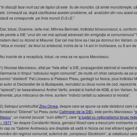
“In discuţii face mult caz de faptul că este fiu de muncitor, că simte muncitoreşte, c
etc. Urmează ca, după clarificarea acestor probleme, să analizăm din nou acest ca
dacă va corespunde pe linia muncii D.G.I.E.”
Dar, totusi, Doamne, iarta-ma!, Mihnea Berindei, trotkistul binecunoscut, e, confor
de perete a SIE “unul din cei mai aplicaţi adversari din emigraţie ai comunismului”?
radem deci cu Azorel si Miaunel. Dar cel mai bine sa-l las pe domnul Ion Varlam, co
“etica si morala”, de felul lui aristocrat, inchis de la 14 ani in inchisoare, cu 9 ani 
Nu inainte de a recapitula, totusi, ce vrea sa ne spuna Manolescu:
1) Nicolae Manolescu, aflat pe “lista alba” a DIE, propagandist stalinist si navetist 
Germania in timpul “odiosului regim comunist”, de multe ori chiar calcandu-se pe pi
comici “disidenti” Pat Liiceanu si Patason Plesu, gardagii lui Noica, plus trotkistul 
si autor al Declaratiei de la Budapesta, recrutatul cu doua nume de cod, reprezinta
“aplecat”) iar basarabeanul Andrei Vartic, arestat si hartuit de KGB, si Ion Varlam, fo
tinerete, plus mitocanul de mine, suntem “indivizi certati cu adevarul si morala”.
2) Satrapul proletcultist
Zigu Ornea
, despre care se spune ca este delatorul care l-
fondatorul “Dilemei” lui Plesu (sotul
Catrinelei de la DIE
), este pentru Manolescu “
r
Iliescu
“, un marxist (scuzat: “cum altfel?”), care “
a luptat cu naţionalismul brusc re
– 1971
” iar despre Constantin Noica, genialul filosof care a trecut prin inchisorile 
in cap ca “Gabriel Andreescu are dreptate să vadă în Noica cel mai eficient agent de i
români din regimul comunist, suferind de „complexul Stockholm“, al ostaticului care 