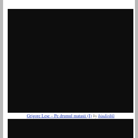
Grigore Lese – Pe drumul matasii (I)
by
bindiribli