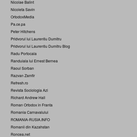
Nicolae Balint
Nicoleta Savin
OrtodoxMedia
Pa.ce.pa
Peter Hitchens
Pridvorul lui Laurentiu Dumitru
Pridvorul lui Laurentiu Dumitru Blog
Radu Portocala
Randuiala lui Ernest Bernea
Raoul Sorban
Razvan Zamfir
Refresh.ro
Revista Sociologia Azi
Richard Andrew Hall
Roman Ortodox in Franta
Romania Carnavalului
ROMANIA-RUSIA.INFO
Romanii din Kazahstan
Roncea.net