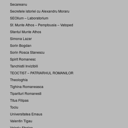
Secareanu
Secretele istoriei cu Alexandru Moraru
SEOlium – Laboratorium
Sf. Munte Athos – Pemptousia – Vatoped
Sfantul Munte Athos
Simona Lazar
Sorin Bogdan
Sorin Rosca Stanescu
Spirit Romanesc
Tanchistii Invizibili
TEOCTIST – PATRIARHUL ROMANILOR
Theologhia
Tighina Romaneasca
Tiparituri Romanesti
Titus Filipas
Tociu
Universitatea Emaus
Valentin Tigau
Valeriu Sterian