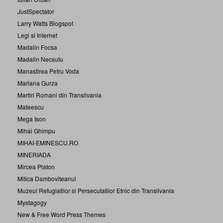
JustSpectator
Larry Watts Blogspot
Legi si Internet
Madalin Focsa
Madalin Necsutu
Manastirea Petru Voda
Mariana Gurza
Martiri Romani din Transilvania
Mateescu
Mega Ison
Mihai Ghimpu
MIHAI-EMINESCU.RO
MINERIADA
Mircea Platon
Mitica Damboviteanul
Muzeul Refugiatilor si Persecutatilor Etnic din Transilvania
Mystagogy
New & Free Word Press Themes