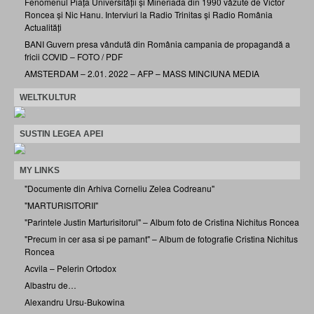
Fenomenul Piața Universității și Mineriada din 1990 văzute de Victor
Roncea și Nic Hanu. Interviuri la Radio Trinitas și Radio România
Actualități
BANI Guvern presa vândută din România campania de propagandă a
fricii COVID – FOTO / PDF
AMSTERDAM – 2.01. 2022 – AFP – MASS MINCIUNA MEDIA
WELTKULTUR
SUSTIN LEGEA APEI
MY LINKS
"Documente din Arhiva Corneliu Zelea Codreanu"
"MARTURISITORII"
"Parintele Justin Marturisitorul" – Album foto de Cristina Nichitus Roncea
"Precum in cer asa si pe pamant" – Album de fotografie Cristina Nichitus
Roncea
Acvila – Pelerin Ortodox
Albastru de…
Alexandru Ursu-Bukowina