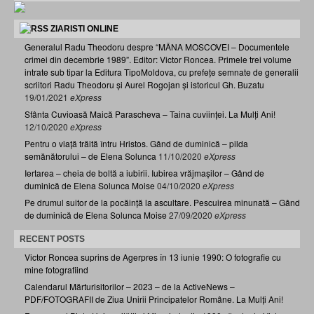
ZIARISTI ONLINE
Generalul Radu Theodoru despre “MÂNA MOSCOVEI – Documentele
crimei din decembrie 1989”. Editor: Victor Roncea. Primele trei volume
intrate sub tipar la Editura TipoMoldova, cu prefețe semnate de generalii
scriitori Radu Theodoru și Aurel Rogojan și istoricul Gh. Buzatu
19/01/2021
eXpress
Sfânta Cuvioasă Maică Parascheva – Taina cuviinței. La Mulți Ani!
12/10/2020
eXpress
Pentru o viață trăită întru Hristos. Gând de duminică – pilda
semănătorului – de Elena Solunca
11/10/2020
eXpress
Iertarea – cheia de boltă a iubirii. Iubirea vrăjmașilor – Gând de
duminică de Elena Solunca Moise
04/10/2020
eXpress
Pe drumul suitor de la pocăință la ascultare. Pescuirea minunată – Gând
de duminică de Elena Solunca Moise
27/09/2020
eXpress
RECENT POSTS
Victor Roncea suprins de Agerpres în 13 iunie 1990: O fotografie cu
mine fotografiind
Calendarul Mărturisitorilor – 2023 – de la ActiveNews –
PDF/FOTOGRAFII de Ziua Unirii Principatelor Române. La Mulți Ani!