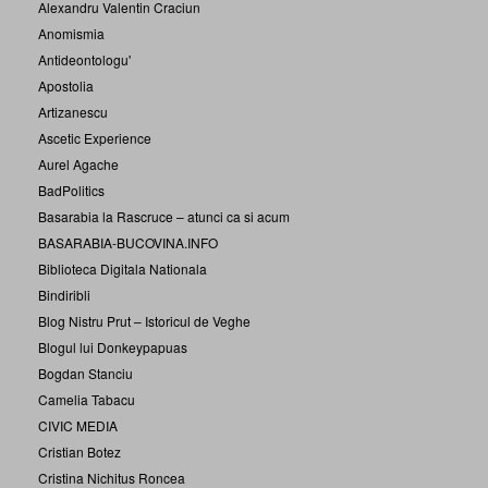
Alexandru Valentin Craciun
Anomismia
Antideontologu'
Apostolia
Artizanescu
Ascetic Experience
Aurel Agache
BadPolitics
Basarabia la Rascruce – atunci ca si acum
BASARABIA-BUCOVINA.INFO
Biblioteca Digitala Nationala
Bindiribli
Blog Nistru Prut – Istoricul de Veghe
Blogul lui Donkeypapuas
Bogdan Stanciu
Camelia Tabacu
CIVIC MEDIA
Cristian Botez
Cristina Nichitus Roncea