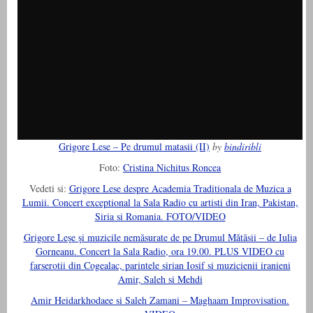
Grigore Lese – Pe drumul matasii (II)
by
bindiribli
Foto:
Cristina Nichitus Roncea
Vedeti si:
Grigore Lese despre Academia Traditionala de Muzica a
Lumii. Concert exceptional la Sala Radio cu artisti din Iran, Pakistan,
Siria si Romania. FOTO/VIDEO
Grigore Leşe şi muzicile nemăsurate de pe Drumul Mătăsii – de Iulia
Gorneanu. Concert la Sala Radio, ora 19.00. PLUS VIDEO cu
farserotii din Cogealac, parintele sirian Iosif si muzicienii iranieni
Amir, Saleh si Mehdi
Amir Heidarkhodaee si Saleh Zamani – Maghaam Improvisation.