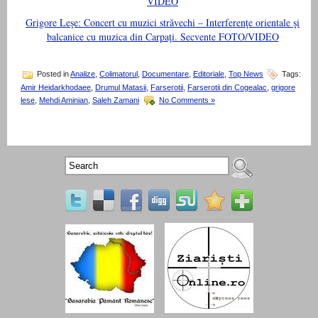
VIDEO
Grigore Leşe: Concert cu muzici străvechi – Interferenţe orientale şi
balcanice cu muzica din Carpaţi. Secvente FOTO/VIDEO
Posted in
Analize
,
Colimatorul
,
Documentare
,
Editoriale
,
Top News
Tags:
Amir Heidarkhodaee
,
Drumul Matasii
,
Farserotii
,
Farserotii din Cogealac
,
grigore
lese
,
Mehdi Aminian
,
Saleh Zamani
No Comments »