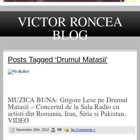
VICTOR RONCEA
BLOG
„ADEVARUL RAMANE, ORICARE AR FI SOARTA SLUJITORILOR SAI" – GH. I. B.
Posts Tagged ‘Drumul Matasii’
MUZICA BUNA: Grigore Lese pe Drumul
Matasii – Concertul de la Sala Radio cu
artisti din Romania, Iran, Siria si Pakistan.
VIDEO
November 25th, 2012
VR
No Comments »