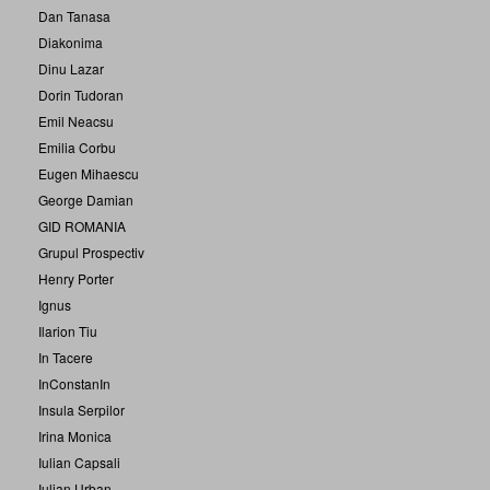
Dan Tanasa
Diakonima
Dinu Lazar
Dorin Tudoran
Emil Neacsu
Emilia Corbu
Eugen Mihaescu
George Damian
GID ROMANIA
Grupul Prospectiv
Henry Porter
Ignus
Ilarion Tiu
In Tacere
InConstanIn
Insula Serpilor
Irina Monica
Iulian Capsali
Iulian Urban