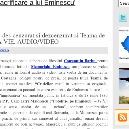
crificare a lui Eminescu’
u des cenzurat si dezcenzurat si Teama de
A VIE. AUDIO/VIDEO
ents »
Constantin Barbu
rategii nationale elaborat de filosoful
pentru
Memorialul Eminescu
ii romane, intitulat
, am placerea sa preiau
u, redate in format audio si video. Este vorba de un documentar
Costache
Teama de
, colegul nostru de presa, ce poarta titlul
“Criticilor mei”
 a poeziei-manifest
in varianta sa originala,
consemnat ca poemul in cauza este scris de Eminescu la sase luni
“innebunirea” sa, anuntata public in fatidica zi de 28 iunie 1883
P.P. Carp catre Maiorescu
Potoliti-l pe Eminescu
ui
(“
” –
Vedeti
va e scrisa, asadar, de un… “nebun”, conform elucubratiilor
Maiorescu pana
ratie in generatie de agentii anti-Romania, de la
 practic de primul caz cunoscut al unui jurnalist roman devenit
n sanatoriu de boli nervoase. Maiorescu ii publica ulterior poemul