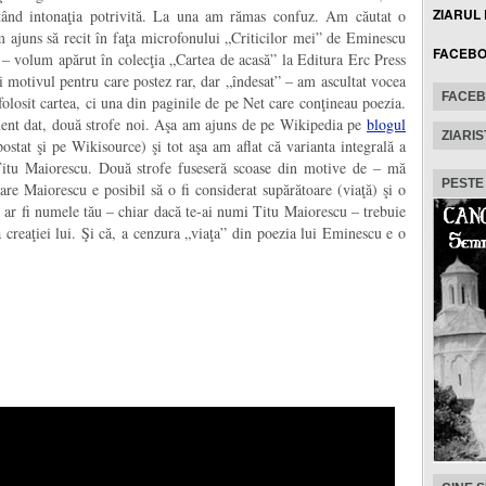
ZIARUL
utând intonaţia potrivită. La una am rămas confuz. Am căutat o
 ajuns să recit în faţa microfonului „Criticilor mei” de Eminescu
FACEB
– volum apărut în colecţia „Cartea de acasă” la Editura Erc Press
i motivul pentru care postez rar, dar „îndesat” – am ascultat vocea
FACE
 folosit cartea, ci una din paginile de pe Net care conţineau poezia.
nt dat, două strofe noi. Aşa am ajuns de pe Wikipedia pe
blogul
ZIARIS
ostat şi pe Wikisource) şi tot aşa am aflat că varianta integrală a
Titu Maiorescu. Două strofe fuseseră scoase din motive de – mă
PESTE
are Maiorescu e posibil să o fi considerat supărătoare (viaţă) şi o
e ar fi numele tău – chiar dacă te-ai numi Titu Maiorescu – trebuie
 creaţiei lui. Şi că, a cenzura „viaţa” din poezia lui Eminescu e o