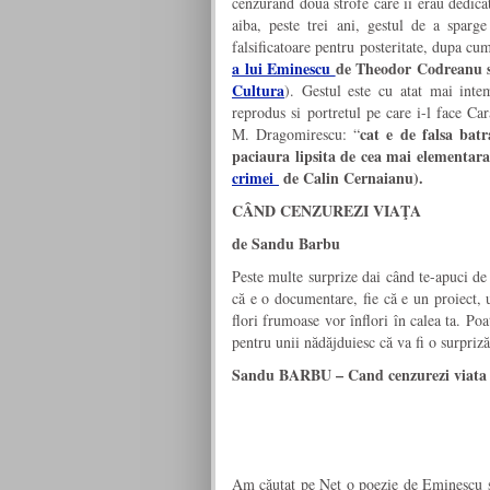
cenzurand doua strofe care ii erau dedica
aiba, peste trei ani, gestul de a sparge 
falsificatoare pentru posteritate, dupa cu
a lui Eminescu
de Theodor Codreanu 
Cultura
). Gestul este cu atat mai inte
reprodus si portretul pe care i-l face Car
cat e de falsa bat
M. Dragomirescu: “
paciaura lipsita de cea mai elementar
crimei
de Calin Cernaianu).
CÂND CENZUREZI VIAŢA
de Sandu Barbu
Peste multe surprize dai când te-apuci de 
că e o documentare, fie că e un proiect, u
flori frumoase vor înflori în calea ta. Poa
pentru unii nădăjduiesc că va fi o surpriz
Sandu BARBU – Cand cenzurezi viata
Am căutat pe Net o poezie de Eminescu şi