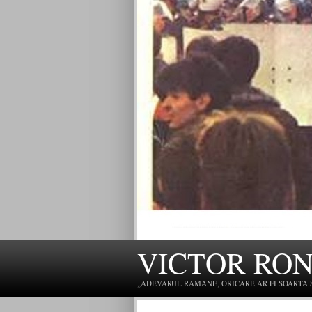
VICTOR RO
„ADEVARUL RAMANE, ORICARE AR FI SOARTA SLU