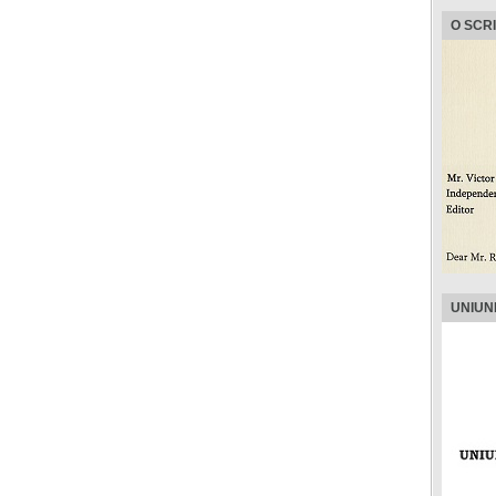
O SCR
UNIUN