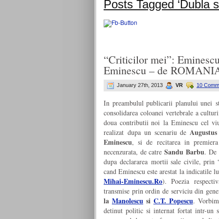
Posts Tagged ‘Dubla sa
“Criticilor mei”: Eminesc
Eminescu – de ROMANI
January 27th, 2013
VR
10 Comm
In preambulul publicarii planului unei st
consolidarea coloanei vertebrale a cultur
doua contributii noi la Eminescu cel vi
Augustus 
realizat dupa un scenariu de
Eminescu
, si de recitarea in premiera
Sandu Barbu
necenzurata, de catre
. De 
dupa declararea mortii sale civile, prin 
cand Eminescu este arestat la indicatile l
Mihai-Eminescu.Ro
). Poezia respecti
transmise prin ordin de serviciu din gene
la
Manolescu
si
C.T. Popescu
. Vorbim
detinut politic si internat fortat intr-u