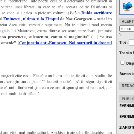
te si “prelucrand” alte poezii ceea ce il determina pe Eminescu sa
vitrina unei librarii in care se afla aceasta editie falsificata si
Dubla sacrificare
m se vede, si a calca in picioare volumul (
Vedeti
si
Eminescu, ultima zi la Timpul
de Nae Georgescu – serial in
ALERTE
meiat daca cititi versurile suprimate. Nu in ultimul rand merita
agiale lui Maiorescu, extras dintr-o scrisoare catre fostul junimist
'>
rana proxeneta, sulemenita, canita si magiunita”
“o asa
(…)
a omenie” (
Conjuratia anti-Eminescu. Noi marturii in dosarul
Title:
Thanks 
Disp
Button l
meşterit câte ceva. Fie că e un lucru tehnic, fie că e un studiu, fie
n exerciţiu sau o „banală” lectură poetică – să fii sigur, sigură că
REDAC
te că unii dintre voi ştiu ceea ce am să spun şi am să recit azi, dar
ă mai mult decât plăcută.
PUBLIC
EVENIM
EVENIME
ZIARIST
 am găsit mai multe saituri. Am lăsat toate taburile deschise, am