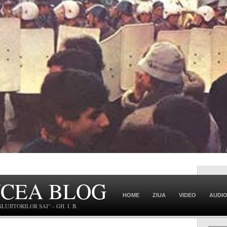
NCEA BLOG
HOME
ZIUA
VIDEO
AUDI
JITORILOR SAI" – GH. I. B.
CONTACT