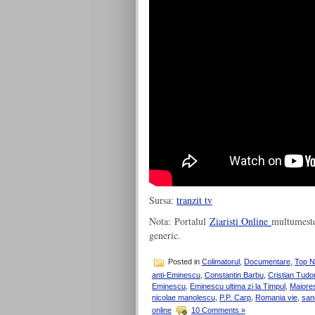
Sursa:
tranzit tv
Nota: Portalul
Ziaristi Online
multumeste
generic.
Posted in
Colimatorul
,
Documentare
,
Top 
anti-Eminescu
,
Constantin Barbu
,
Cristian Tud
Eminescu
,
Eminescu ultima zi la Timpul
,
Maiore
nicolae manolescu
,
P.P. Carp
,
Romania vie
,
san
online
10 Comments »