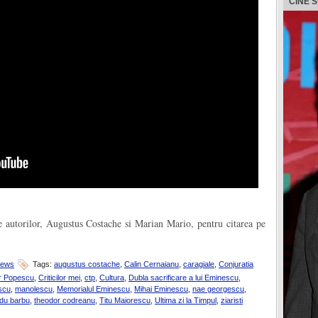
CINE 
 autorilor, Augustus Costache si Marian Mario, pentru citarea pe
News
Tags:
augustus costache
,
Calin Cernaianu
,
caragiale
,
Conjuratia
or Popescu
,
Criticilor mei
,
ctp
,
Cultura
,
Dubla sacrificare a lui Eminescu
,
scu
,
manolescu
,
Memorialul Eminescu
,
Mihai Eminescu
,
nae georgescu
,
du barbu
,
theodor codreanu
,
Titu Maiorescu
,
Ultima zi la Timpul
,
ziaristi