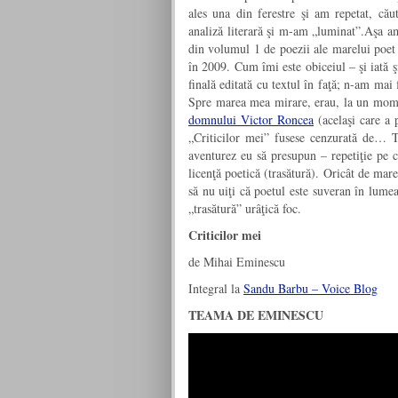
ales una din ferestre şi am repetat, că
analiză literară şi m-am „luminat”.Aşa am
din volumul 1 de poezii ale marelui poet 
în 2009. Cum îmi este obiceiul – şi iată ş
finală editată cu textul în faţă; n-am mai
Spre marea mea mirare, erau, la un mome
domnului Victor Roncea
(acelaşi care a p
„Criticilor mei” fusese cenzurată de… 
aventurez eu să presupun – repetiţie pe c
licenţă poetică (trasătură). Oricât de mar
să nu uiţi că poetul este suveran în lumea
„trasătură” urâţică foc.
Criticilor mei
de Mihai Eminescu
Integral la
Sandu Barbu – Voice Blog
TEAMA DE EMINESCU