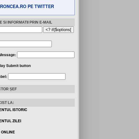
RONCEA.RO PE TWITTER
 SI INFORMATII PRIN E-MAIL
Message:
lay Submit button
abel:
TOR ȘEF
IST LA:
ENTUL ISTORIC
NTUL ZILEI
I ONLINE