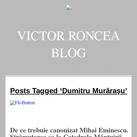
VICTOR RONCEA
BLOG
„ADEVARUL RAMANE, ORICARE AR FI SOARTA SLUJITORILOR SAI" – GH.
I. B.
Posts Tagged ‘Dumitru Murăraşu’
De ce trebuie canonizat Mihai Eminescu.
Strămutarea sa la Catedrala Mântuirii