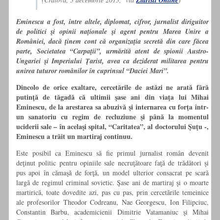
Ziaristi Online
Eminescu a fost, între altele, diplomat, cifror, jurnalist diriguitor
de politici şi opinii naţionale şi agent pentru Marea Unire a
României, dacă ţinem cont că organizaţia secretă din care făcea
parte, Societatea “Carpaţii”, urmărită atent de spionii Austro-
Ungariei şi Imperiului Ţarist, avea ca deziderat militarea pentru
unirea tuturor românilor în cuprinsul “Daciei Mari”.
Dincolo de orice exaltare, cercetările de astăzi ne arată fără
putinţă de tăgadă că ultimii şase ani din viaţa lui Mihai
Eminescu, de la arestarea sa abuzivă şi internarea cu forţa într-
un sanatoriu cu regim de recluziune şi până la momentul
uciderii sale – în acelaşi spital, “Caritatea”, al doctorului Şuţu -,
Eminescu a trăit un martiraj continuu.
Este posibil ca Eminescu să fie primul jurnalist român devenit
deţinut politic pentru opiniile sale necruţătoare faţă de trădători şi
pus apoi în cămaşă de forţă, un model ulterior consacrat pe scară
largă de regimul criminal sovietic. Şase ani de martiraj şi o moarte
martirică, toate dovedite azi, pas cu pas, prin cercetările temeinice
ale profesorilor Theodor Codreanu, Nae Georgescu, Ion Filipciuc,
Constantin Barbu, academicienii Dimitrie Vatamaniuc şi Mihai