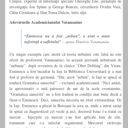
Cimpoi, expertul în informaţii speciale Gheorghe Ene, jurnaliştii de
investigaţie Ion Spânu şi George Roncea, cercetătorii Ovidiu Vuia,
Călin Cernăianu şi Dan Toma Dulciu, între alţii.
Adevărurile Academicianului Vatamaniuc
“Eminescu nu a fost „nebun”, a avut o mare
suferință a sufletului”
– spune Dimitrie Vatamaniuc
Un singur exemplu care atestă că teoria nebuniei este falsă ne este
:
oferit de profesorul Vatamaniuc
în această perioadă nebuloasă de
“nebunie”, după revenirea de la clinica ”Ober Dobling” din Viena,
Eminescu a fost încadrat la Iaşi la Biblioteca Universitară și a mai
fost și profesor de germană. “Dar, acest ”nebun”, la Iași se apucă să
traducă Gramatica sanscrită!” – exclamă academicianul. “Nici astăzi,
la aproximativ o sută patruzeci de ani de la acele evenimente,
”Gramatica sanscrită” nu a fost tradusă în condiții mai bune decât a
făcut-o Eminescu. Deci, sanscrita necesita un efort extraordinar. De
la Iași, Eminescu a plecat la Botoșani la sora sa, unde a intrat iarăși
în spital cu diagnosticul cel vechi și aici, doctorul Iszac l-a tratat cu
mercur… Injecțiile cu mercur i-au fost aplicate luni de zile,
tratament care i-a infectat organismul. Mercurul otrăvește