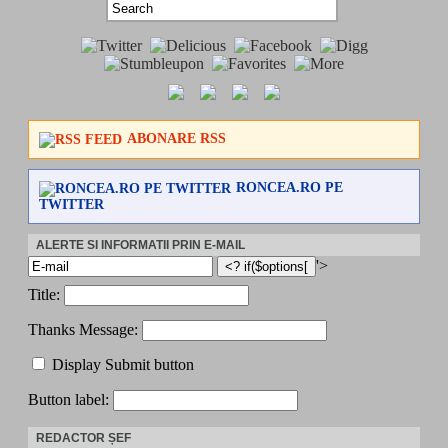
ABONARE RSS
RONCEA.RO PE
TWITTER
ALERTE SI INFORMATII PRIN E-MAIL
'>
Title:
Thanks Message:
Display Submit button
Button label:
REDACTOR ȘEF