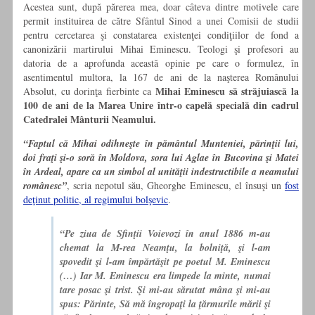
Acestea sunt, după părerea mea, doar câteva dintre motivele care
permit instituirea de către Sfântul Sinod a unei Comisii de studii
pentru cercetarea şi constatarea existenţei condiţiilor de fond a
canonizării martirului Mihai Eminescu. Teologi şi profesori au
datoria de a aprofunda această opinie pe care o formulez, în
asentimentul multora, la 167 de ani de la naşterea Românului
Mihai Eminescu să străjuiască la
Absolut, cu dorinţa fierbinte ca
100 de ani de la Marea Unire într-o capelă specială din cadrul
Catedralei Mânturii Neamului.
“Faptul că Mihai odihneşte în pământul Munteniei, părinţii lui,
doi fraţi şi-o soră în Moldova, sora lui Aglae în Bucovina şi Matei
în Ardeal, apare ca un simbol al unităţii indestructibile a neamului
românesc”
, scria nepotul său, Gheorghe Eminescu, el însuşi un
fost
deţinut politic, al regimului bolşevic
.
“Pe ziua de Sfinţii Voievozi în anul 1886 m-au
chemat la M-rea Neamţu, la bolniţă, şi l-am
spovedit şi l-am împărtăşit pe poetul M. Eminescu
(…) Iar M. Eminescu era limpede la minte, numai
tare posac şi trist. Şi mi-au sărutat mâna şi mi-au
spus: Părinte, Să mă îngropaţi la ţărmurile mării şi