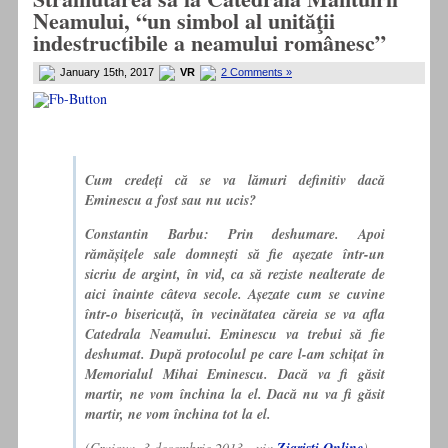
Neamului, “un simbol al unităţii
indestructibile a neamului românesc”
January 15th, 2017
VR
2 Comments »
Cum credeți că se va lămuri definitiv dacă
Eminescu a fost sau nu ucis?
Constantin Barbu: Prin deshumare. Apoi
rămășițele sale domnești să fie așezate într-un
sicriu de argint, în vid, ca să reziste nealterate de
aici înainte câteva secole. Așezate cum se cuvine
într-o bisericuță, în vecinătatea căreia se va afla
Catedrala Neamului.
Eminescu va trebui să fie
deshumat. După protocolul pe care l-am schițat în
Memorialul Mihai Eminescu.
Dacă va fi găsit
martir, ne vom închina la el. Dacă nu va fi găsit
martir, ne vom închina tot la el.
(Craiova, 3 decembrie 2013, via
)