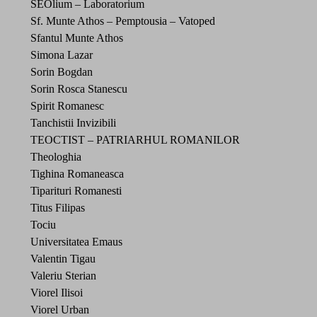
SEOlium – Laboratorium
Sf. Munte Athos – Pemptousia – Vatoped
Sfantul Munte Athos
Simona Lazar
Sorin Bogdan
Sorin Rosca Stanescu
Spirit Romanesc
Tanchistii Invizibili
TEOCTIST – PATRIARHUL ROMANILOR
Theologhia
Tighina Romaneasca
Tiparituri Romanesti
Titus Filipas
Tociu
Universitatea Emaus
Valentin Tigau
Valeriu Sterian
Viorel Ilisoi
Viorel Urban