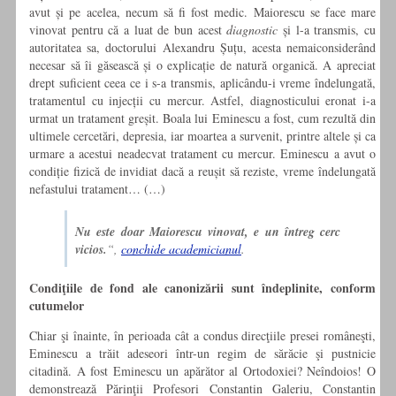
avut şi pe acelea, necum să fi fost medic. Maiorescu se face mare
vinovat pentru că a luat de bun acest
diagnostic
şi l-a transmis, cu
autoritatea sa, doctorului Alexandru Şuţu, acesta nemaiconsiderând
necesar să îi găsească şi o explicaţie de natură organică. A apreciat
drept suficient ceea ce i s-a transmis, aplicându-i vreme îndelungată,
tratamentul cu injecţii cu mercur. Astfel, diagnosticului eronat i-a
urmat un tratament greşit. Boala lui Eminescu a fost, cum rezultă din
ultimele cercetări, depresia, iar moartea a survenit, printre altele şi ca
urmare a acestui neadecvat tratament cu mercur. Eminescu a avut o
condiţie fizică de invidiat dacă a reuşit să reziste, vreme îndelungată
nefastului tratament… (…)
Nu este doar Maiorescu vinovat, e un întreg cerc
vicios.
“,
conchide academicianul
.
Condiţiile de fond ale canonizării sunt îndeplinite, conform
cutumelor
Chiar şi înainte, în perioada cât a condus direcţiile presei româneşti,
Eminescu a trăit adeseori într-un regim de sărăcie şi pustnicie
citadină. A fost Eminescu un apărător al Ortodoxiei? Neîndoios! O
demonstrează Părinţii Profesori Constantin Galeriu, Constantin