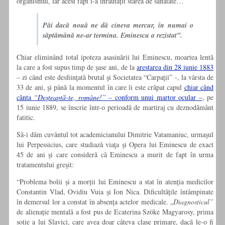
organismul, iar acest fapt i-a înrăutățit starea de sănătate…
Păi dacă nouă ne dă cineva mercur, în numai o
săptămână ne-ar termina. Eminescu a rezistat”.
Chiar eliminând total ipoteza asasinării lui Eminescu, moartea lentă
la care a fost supus timp de şase ani, de la
arestarea din 28 iunie 1883
– zi când este desfiinţată brutal şi Societatea “Carpaţii” -, la vârsta de
33 de ani, şi până la momentul în care îi este crăpat capul
chiar când
cânta
“Deşteaptă-te, române!”
– conform unui martor ocular –
, pe
15 iunie 1889, se înscrie într-o perioadă de martiraj cu deznodământ
fatitic.
Să-i dăm cuvântul tot academicianului Dimitrie Vatamaniuc, urmaşul
lui Perpessicius, care studiază viaţa şi Opera lui Eminescu de exact
45 de ani şi care consideră că Eminescu a murit de fapt în urma
tratamentului greşit:
“Problema bolii şi a morţii lui Eminescu a stat în atenţia medicilor
Constantin Vlad, Ovidiu Vuia şi Ion Nica. Dificultăţile întâmpinate
în demersul lor a constat în absenţa actelor medicale. „
Diagnosticul”
de alienaţie mentală a fost pus de Ecaterina Szöke Magyarosy, prima
soţie a lui Slavici, care avea doar câteva clase primare, dacă le-o fi