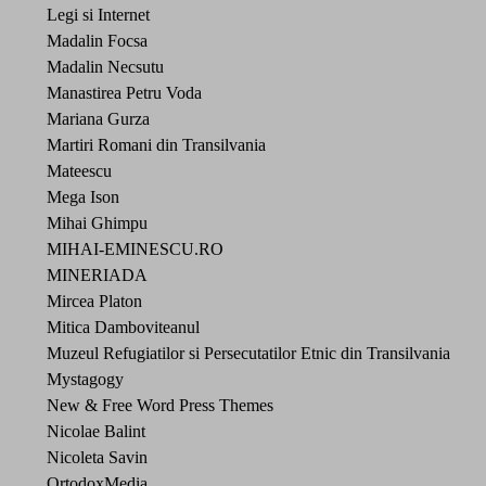
Legi si Internet
Madalin Focsa
Madalin Necsutu
Manastirea Petru Voda
Mariana Gurza
Martiri Romani din Transilvania
Mateescu
Mega Ison
Mihai Ghimpu
MIHAI-EMINESCU.RO
MINERIADA
Mircea Platon
Mitica Damboviteanul
Muzeul Refugiatilor si Persecutatilor Etnic din Transilvania
Mystagogy
New & Free Word Press Themes
Nicolae Balint
Nicoleta Savin
OrtodoxMedia