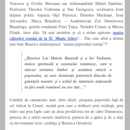
Voicescu şi Ovidiu Moceanu sau Arhimandritul Mihail Daniliuc,
Profesorii Theodor Codreanu şi Nae Georgescu, scriitoarea fostă
deţinut politic Aspazia Oţel Petrescu, Dumitru Murăraşu, Ioan
Alexandru, Maica Benedicta – Academician Zoe Dumitrescu
Buşulenga, geniile româneşti Petre Ţuţea, Nichifor Crainic şi Mircea
Eliade, între alţii. Să mai amintim şi că a strâns ajutoare
pentru
călugării români de la Sf. Munte Athos
?… Dar cine altul a definit
mai bine Biserica strămoşească: “mama poporului român”?!
„Biserica Lui Mateiu Basarab şi a lui Varlaam,
maica spirituală a neamului românesc, care a
născut unitatea limbei şi unitatea etnică a
poporului, ea care domneşte puternică dincolo de
graniţele noastre şi e azilul de mântuire naţională
în ţări unde românul nu are stat…”
Condiţii de canonizare sunt, între altele: pioşenia poporului faţă de
cel ridicat la Ceruri, modul prin care a strălucit prin credinţă, prin
trăire sau prin fapte care au atras proslăvirea lor de către Dumnezeu,
puterea de a suferi moarte martirică, puterea de a apăra şi de a sluji
cu devotament eroic credinţa şi Biserica Ortodoxă.