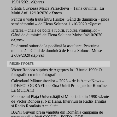
19/01/2021
eXpress
Sfânta Cuvioasă Maică Parascheva – Taina cuviinței. La
Mulți Ani!
12/10/2020
eXpress
Pentru o viață trăită întru Hristos. Gând de duminică – pilda
semănătorului – de Elena Solunca
11/10/2020
eXpress
Iertarea – cheia de boltă a iubirii. Iubirea vrăjmașilor –
Gând de duminică de Elena Solunca Moise
04/10/2020
eXpress
Pe drumul suitor de la pocăință la ascultare. Pescuirea
minunată – Gând de duminică de Elena Solunca Moise
27/09/2020
eXpress
RECENT POSTS
Victor Roncea suprins de Agerpres în 13 iunie 1990: O
fotografie cu mine fotografiind
Calendarul Mărturisitorilor – 2023 – de la ActiveNews –
PDF/FOTOGRAFII de Ziua Unirii Principatelor Române.
La Mulți Ani!
Fenomenul Piața Universității și Mineriada din 1990 văzute
de Victor Roncea și Nic Hanu. Interviuri la Radio Trinitas
și Radio România Actualități
BANI Guvern presa vândută din România campania de
propagandă a fricii COVID – FOTO / PDF