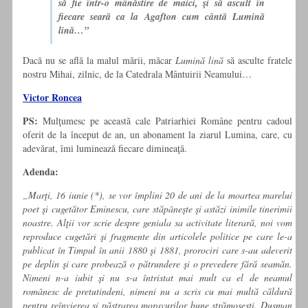
să fie într-o mânăstire de maici, şi să ascult în
fiecare seară ca la Agafton cum cântă Lumină
lină…”
Dacă nu se află la malul mării, măcar
Lumină lină
să asculte fratele
nostru Mihai, zilnic, de la Catedrala Mântuirii Neamului…
Victor Roncea
PS:
Mulţumesc pe această cale Patriarhiei Române pentru cadoul
oferit de la început de an, un abonament la ziarul Lumina, care, cu
adevărat, îmi luminează fiecare dimineaţă.
Adenda:
„Marţi, 16 iunie (*), se vor îm­plini 20 de ani de la moartea marelui
poet şi cugetător Emi­nescu, care stăpâneşte şi astăzi inimile tinerimii
noastre. Alţii vor scrie despre geniala sa activitate literară, noi vom
reproduce cugetări şi fragmente din articolele politice pe care le-a
publicat în Timpul în anii 1880 şi 1881, prorociri care s-au adeverit
pe deplin şi care probează o pătrundere şi o preve­dere fără seamăn.
Nimeni n-a iubit şi nu s-a întristat mai mult ca el de neamul
românesc de pretutindeni, nimeni nu a scris cu mai multă căldură
pentru reînvierea şi păstrarea moravu­rilor bune strămoşeşti. Duşman