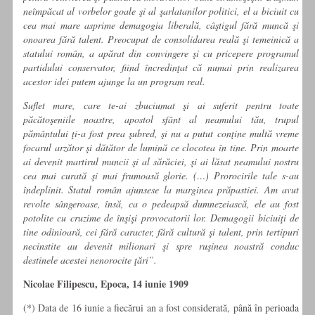
neîmpăcat al vorbelor goale şi al şarlatanilor politici, el a biciuit cu
cea mai mare asprime demagogia liberală, câştigul fără muncă şi
onoarea fără talent. Preocupat de consolidarea reală şi temeinică a
statului ro­mân, a apărat din convingere şi cu pricepere programul
par­tidului conservator, fiind încredinţat că numai prin realizarea
acestor idei putem ajunge la un program real.
Suflet mare, care te-ai zbuciumat şi ai suferit pentru toate
păcătoşeniile noastre, apostol sfânt al neamului tău, trupul
pământului ţi-a fost prea şubred, şi nu a putut conţine multă vreme
focarul arzător şi dătător de lumină ce clocotea în ti­ne. Prin moarte
ai devenit martirul muncii şi al sărăciei, şi ai lăsat neamului nostru
cea mai curată şi mai frumoasă glorie. (…) Prorocirile tale s-au
îndeplinit. Statul român ajunsese la marginea prăpastiei. Am avut
revolte sângeroase, însă, ca o pe­deapsă dumnezeiască, ele au fost
potolite cu cruzime de în­şişi provocatorii lor. Demagogii biciuiţi de
tine odinioară, cei fără caracter, fără cultură şi talent, prin tertipuri
necinstite au devenit milionari şi spre ruşinea noastră conduc
destinele acestei nenorocite ţări”.
Nicolae Filipescu, Epoca, 14 iunie 1909
(*) Data de 16 iunie a fiecărui an a fost considerată, până în perioada