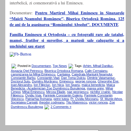
inter­belică, zi comemorativă a lui Eminescu.
Pentru Martirul Mihai Eminescu în Sinaxarele
Documentare:
“Maicii Neamului Românesc”, Biserica Ortodoxă Româna. 125
de ani de la asasinarea “Românului Absolut”. DOCUMENTE
Familia Eminescu si Ortodoxia – cu fotografii rare ale tatalui,
mamei, fratilor si surorilor, a matusii sale calugarite si a
unchiului sau staret
Posted in
Documentare
,
Top News
Tags:
Arhim. Mihail Daniliuc
,
Aspazia Oţel Petrescu
,
Biserica Ortodoxa Romana
,
Calin Cernaianu
,
canonizarea lui Mihai Eminescu
,
Caritatea
,
Catedrala Mantuirii Neamului
,
Constantin Barbu
,
Constantin Vlad
,
Dan Toma Dulciu
,
Dimitrie Vatamaniuc
,
Doctorul Sutu
,
Dumitru Murăraşu
,
Eminescu
,
george roncea
,
Gheorghe Ene
,
Ioan Alexandru
,
Ion Filipciuc
,
Ion Nica
,
Ion Spanu
,
maica benedicta
,
Maica
Benedicta - Academician Zoe Dumitrescu Buşulenga
,
marea unire
,
Mihai
Cimpoi
,
Mihai Eminescu
,
Mircea Eliade
,
nae georgescu
,
nichifor crainic
,
Nicolae
Filipescu
,
Ovidiu Vuia
,
Parintele Constantin Galeriu
,
Parintele Constantin
Voicescu
,
Patriarhia Romana
,
petre tutea
,
Pr. Ovidiu Moceanu
,
Sf. Munte Athos
,
Societatea Carpatii
,
theodor codreanu
,
Titu Maiorescu
,
victor roncea
,
Zoe
Dumitrescu Busulenga
2 Comments »