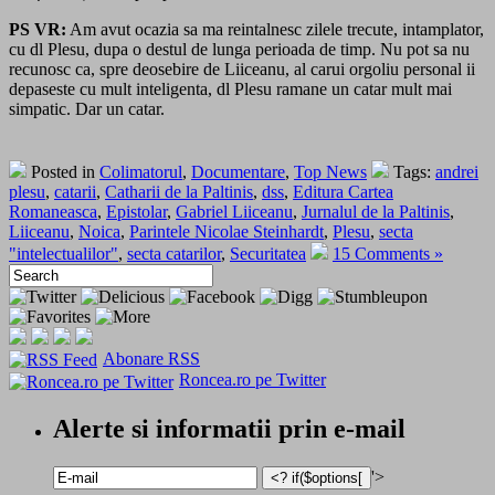
PS VR:
Am avut ocazia sa ma reintalnesc zilele trecute, intamplator,
cu dl Plesu, dupa o destul de lunga perioada de timp. Nu pot sa nu
recunosc ca, spre deosebire de Liiceanu, al carui orgoliu personal ii
depaseste cu mult inteligenta, dl Plesu ramane un catar mult mai
simpatic. Dar un catar.
Posted in
Colimatorul
,
Documentare
,
Top News
Tags:
andrei
plesu
,
catarii
,
Catharii de la Paltinis
,
dss
,
Editura Cartea
Romaneasca
,
Epistolar
,
Gabriel Liiceanu
,
Jurnalul de la Paltinis
,
Liiceanu
,
Noica
,
Parintele Nicolae Steinhardt
,
Plesu
,
secta
"intelectualilor"
,
secta catarilor
,
Securitatea
15 Comments »
Abonare RSS
Roncea.ro pe Twitter
Alerte si informatii prin e-mail
'>