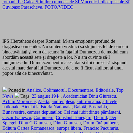
romani. Pe Calea Sfintilor cu moastele Sf Mucenic Policarp si ale Sf
Cuvioase Parascheva. FOTO/VIDEO
IPS Hierotheos despre Romani: M-am emoţionat profund de
dragostea oamenilor. Nu suntem vrednici să slujim astfel de oameni
binecuvântaţi şi vom da seama în faţa lui Dumnezeu de modul cum
abordăm această sete şi dragoste a lor. Nu am cuvinte să-I
mulţumesc lui Dumnezeu pentru acest dar şi îmi doresc să răspund
acestui mare dar al lui Dumnezeu de a ne fi făcut slujitori ai unui
popor atât de binecuvântat.
Posted in
Analize
,
Colimatorul
,
Documentare
,
Editoriale
,
Top
News
Tags:
23 august 1944
,
Academician Dinu Giurescu
,
Achim Moromete
,
Alerta
,
andrei plesu
,
anti-romania
,
arhivele
nationale
,
Atentat la Istoria Nationala
,
Balotă
,
Basarabia
,
Bunavestire
,
camera deputatilor
,
Cel mai iubit dintre pământeni
,
Cezar Ivanescu
,
Comintern
,
Constant Tonegaru
,
Delirul
,
Der
Spiegel
,
Dinu C Giurescu
,
Dinu Giurescu
,
Drum fără pulbere
,
Editura Cartea Romaneasca
,
europa libera
,
Francisc Pacurariu
,