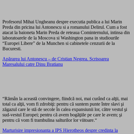
Profesorul Mihai Ungheanu despre executia publica a lui Marin
Preda din pricina lui Antonescu si a romanului Delirul. Cum a fost
atacat la baioneta Marin Preda de reteaua Cominternului, intinsa din
laboratoarele de la Moscova si Washington pana in studiourile
“Europei Libere” de la Munchen si cabinetele cenzurii de la
Bucuresti.
Apărarea lui Antonescu – de Cristian Negrea. Scrisoarea
Maresalului catre Dinu Bratianu
“Rămân la această convingere, fiindcă noi, mai curând ca alţii, mai
total ca alţii, vom fi zdrobiţi: pentru că suntem punte între slavi şi
zăgazul care le stă de secole în calea expansiunii lor, către vestul şi
sud-vestul Europei; pentru că avem bogăţiile pe care le avem; şi
pentru că vom fi trambulina salturilor lor viitoare.“
Marturisire impresionanta a IPS Hierotheos despre credinta la