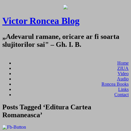
Victor Roncea Blog
„Adevarul ramane, oricare ar fi soarta
slujitorilor sai" – Gh. I. B.
Home
ZIUA
Video
Audio
Roncea Books
Links
Contact
Posts Tagged ‘Editura Cartea
Romaneasca’