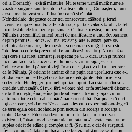
ori la Dornach) – există mântuire. Nu te teme turmă mică: numele
voastre, singure, sunt trecute în Cartea Culturii şi Cunoaşterii; numai
devotamentul vostru va fi luat în seamă şi răsplătit.
Neîndoielnic, dragostea celor trei consecvenţi călători şi fermi
ucenici e impresionantă: la fel admiraţia purtată călăuzitorului, la fel
incontestabilele lor merite personale. Cu toate acestea, momentul
Păltiniş nu semnifică unicul prilej de manifestare a unui devotament
deplin pentru C. Noica. Au mai existat şi altele, astăzi, pare-se,
definitiv date uitării şi de maestru, şi de ciracii săi. (Şi firesc este:
întotdeauna euforia prezentului obnubilează trecutul). Au mai fost
inşi care l-au iubit, admirat şi respectat pe C. Noica. Bun şi frumos
lucru au făcut şi fac acei care-i luminează, îi îmbogăţesc şi-i
îndulcesc ultimul pătrar al vieţii în ascetica şi activa lui însingurare
de la Păltiniş. Şi oricine ia aminte că nu puţin sau uşor lucru este a-1
studia temeinic pe Hegel ori a traduce dialogurile platoniciene şi
scrierile lui Heidegger! (ori neimportant aportul acesta românesc la
erudiţia universală). Şi nu-i fără valoare nici jertfa străbaterii distanţei
de la Bucureşti până pe înălţimile sibiene cu trenul şi apoi cu un
autobuz dintre cele mai asemănătoare cu o dubă. Dar poate că nici
toţi acei care, solidari cu Noica, s-au ales cu o experienţă ontologică
de tărie egală celei dobândite prin lectura din scoarţă-n scoarţă a
ediţiei Oassirer. Filosofia devenirii întru fiinţă ei au parcurs-o
existenţial, într-un mod pe care niciun tratat nu-1 poate concura ori
suplea oricât de adânc şi complet ar fi. (Sau nici o cât de susţinută
râvnă culturală). Iată cum băcani, derbedei, huligani ce se află au