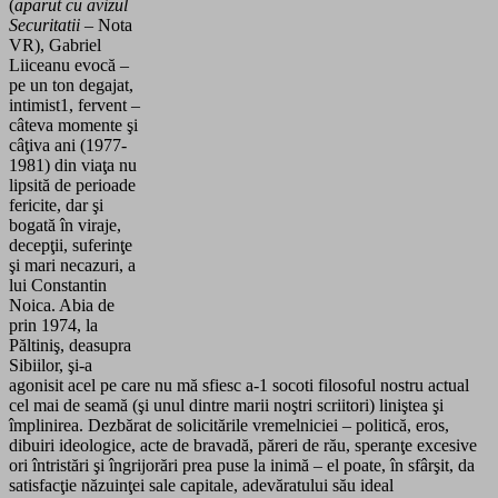
(
aparut
cu avizul
Securitatii
– Nota
VR), Gabriel
Liiceanu evocă –
pe un ton degajat,
intimist1, fervent –
câteva momente şi
câţiva ani (1977-
1981) din viaţa nu
lipsită de perioade
fericite, dar şi
bogată în viraje,
decepţii, suferinţe
şi mari necazuri, a
lui Constantin
Noica. Abia de
prin 1974, la
Păltiniş, deasupra
Sibiilor, şi-a
agonisit acel pe care nu mă sfiesc a-1 socoti filosoful nostru actual
cel mai de seamă (şi unul dintre marii noştri scriitori) liniştea şi
împlinirea. Dezbărat de solicitările vremelniciei – politică, eros,
dibuiri ideologice, acte de bravadă, păreri de rău, speranţe excesive
ori întristări şi îngrijorări prea puse la inimă – el poate, în sfârşit, da
satisfacţie năzuinţei sale capitale, adevăratului său ideal