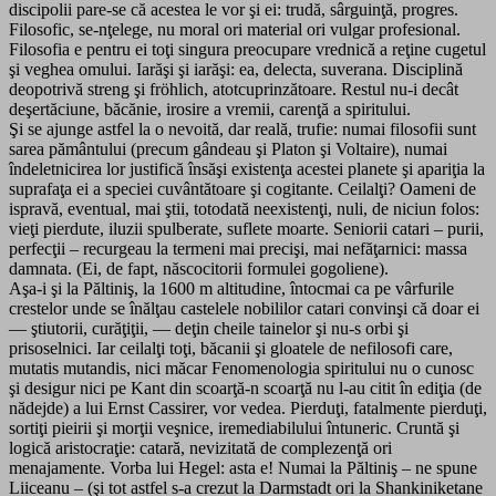
discipolii pare-se că acestea le vor şi ei: trudă, sârguinţă, progres.
Filosofic, se-nţelege, nu moral ori material ori vulgar profesional.
Filosofia e pentru ei toţi singura preocupare vrednică a reţine cugetul
şi veghea omului. Iarăşi şi iarăşi: ea, delecta, suverana. Disciplină
deopotrivă streng şi fröhlich, atotcuprinzătoare. Restul nu-i decât
deşertăciune, băcănie, irosire a vremii, carenţă a spiritului.
Şi se ajunge astfel la o nevoită, dar reală, trufie: numai filosofii sunt
sarea pământului (precum gândeau şi Platon şi Voltaire), numai
îndeletnicirea lor justifică însăşi existenţa acestei planete şi apariţia la
suprafaţa ei a speciei cuvântătoare şi cogitante. Ceilalţi? Oameni de
ispravă, eventual, mai ştii, totodată neexistenţi, nuli, de niciun folos:
vieţi pierdute, iluzii spulberate, suflete moarte. Seniorii catari – purii,
perfecţii – recurgeau la termeni mai precişi, mai nefăţarnici: massa
damnata. (Ei, de fapt, născocitorii formulei gogoliene).
Aşa-i şi la Păltiniş, la 1600 m altitudine, întocmai ca pe vârfurile
crestelor unde se înălţau castelele nobililor catari convinşi că doar ei
— ştiutorii, curăţiţii, — deţin cheile tainelor şi nu-s orbi şi
prisoselnici. Iar ceilalţi toţi, băcanii şi gloatele de nefilosofi care,
mutatis mutandis, nici măcar Fenomenologia spiritului nu o cunosc
şi desigur nici pe Kant din scoarţă-n scoarţă nu l-au citit în ediţia (de
nădejde) a lui Ernst Cassirer, vor vedea. Pierduţi, fatalmente pierduţi,
sortiţi pieirii şi morţii veşnice, iremediabilului întuneric. Cruntă şi
logică aristocraţie: catară, nevizitată de complezenţă ori
menajamente. Vorba lui Hegel: asta e! Numai la Păltiniş – ne spune
Liiceanu – (şi tot astfel s-a crezut la Darmstadt ori la Shankiniketane