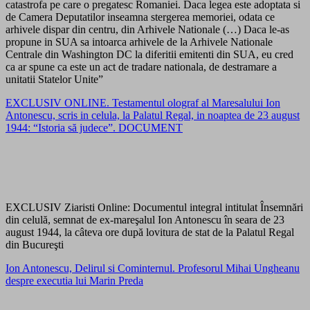
catastrofa pe care o pregatesc Romaniei. Daca legea este adoptata si
de Camera Deputatilor inseamna stergerea memoriei, odata ce
arhivele dispar din centru, din Arhivele Nationale (…) Daca le-as
propune in SUA sa intoarca arhivele de la Arhivele Nationale
Centrale din Washington DC la diferitii emitenti din SUA, eu cred
ca ar spune ca este un act de tradare nationala, de destramare a
unitatii Statelor Unite”
EXCLUSIV ONLINE. Testamentul olograf al Maresalului Ion
Antonescu, scris in celula, la Palatul Regal, in noaptea de 23 august
1944: “Istoria să judece”. DOCUMENT
EXCLUSIV Ziaristi Online: Documentul integral intitulat Însemnări
din celulă, semnat de ex-mareşalul Ion Antonescu în seara de 23
august 1944, la câteva ore după lovitura de stat de la Palatul Regal
din Bucureşti
Ion Antonescu, Delirul si Cominternul. Profesorul Mihai Ungheanu
despre executia lui Marin Preda