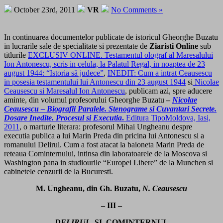
October 23rd, 2011
VR
No Comments »
In continuarea documentelor publicate de istoricul Gheorghe Buzatu
in lucrarile sale de specialitate si prezentate de
Ziaristi Online
sub
titlurile
EXCLUSIV ONLINE. Testamentul olograf al Maresalului
Ion Antonescu, scris in celula, la Palatul Regal, in noaptea de 23
august 1944: “Istoria să judece”
,
INEDIT: Cum a intrat Ceausescu
in posesia testamentului lui Antonescu din 23 august 1944
si
Nicolae
Ceausescu si Maresalul Ion Antonescu
, publicam azi, spre aducere
aminte, din volumul profesorului Gheorghe Buzatu
–
Nicolae
Ceausescu – Biografii Paralele. Stenograme si Cuvantari Secrete.
Dosare Inedite. Procesul si Executia
.
Editura TipoMoldova, Iasi,
2011
, o marturie literara: profesorul Mihai Ungheanu despre
executia publica a lui Marin Preda din pricina lui Antonescu si a
romanului Delirul. Cum a fost atacat la baioneta Marin Preda de
reteaua Cominternului, intinsa din laboratoarele de la Moscova si
Washington pana in studiourile “Europei Libere” de la Munchen si
cabinetele cenzurii de la Bucuresti.
M. Ungheanu, din Gh. Buzatu,
N. Ceausescu
– III –
DELIRUL
ŞI COMINTERNUL