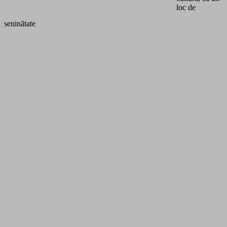
loc de
seninătate