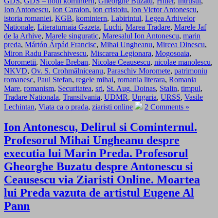
GDS
,
GDS – noul komintern
,
Gheorghe Buzatu
,
Hitler
,
Intrusul
,
Ion Antonescu
,
Ion Caraion
,
ion cristoiu
,
Ion Victor Antonescu
,
istoria romaniei
,
KGB
,
komintern
,
Labirintul
,
Legea Arhivelor
Nationale
,
Literaturnaia Gazeta
,
Luchi
,
Marea Tradare
,
Marele Jaf
de la Arhive
,
Marele singuratic
,
Maresalul Ion Antonescu
,
marin
preda
,
Mártón Árpád Francisc
,
Mihai Ungheanu
,
Mircea Dinescu
,
Miron Radu Paraschivescu
,
Miscarea Legionara
,
Mogosoaia
,
Morometii
,
Nicolae Breban
,
Nicolae Ceausescu
,
nicolae manolescu
,
NKVD
,
Ov. S. Crohmălniceanu
,
Paraschiv Moromete
,
patrimoniu
romanesc
,
Paul Stefan
,
regele mihai
,
romania literara
,
Romania
Mare
,
romanism
,
Securitatea
,
sri
,
St. Aug. Doinas
,
Stalin
,
timpul
,
Tradare Nationala
,
Transilvania
,
UDMR
,
Ungaria
,
URSS
,
Vasile
Lechintan
,
Viata ca o prada
,
ziaristi online
2 Comments »
Ion Antonescu, Delirul si Cominternul.
Profesorul Mihai Ungheanu despre
executia lui Marin Preda. Profesorul
Gheorghe Buzatu despre Antonescu si
Ceausescu via Ziaristi Online. Moartea
lui Preda vazuta de artistul Eugene Al
Pann