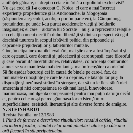
atotînţelegătoare, ci drept o cetate întărită a orgoliului exclusivist?
Nu aşa cred că 1-a conceput C. Noica, el care a mai încercat
experienţe propedeutice şi la Andronache, la Mogoşoaia
(răspunderea eşecului, acolo, o port în parte eu), la Câmpulung,
pretutindeni pe unde l-au purtat accidentele vieţii şi boldurile
imaginaţiei; el care – aidoma lui Socrate – nu şi-a reprezentat relaţiile
cu ceilalţi oameni decât în duhul libertăţii şi dintr-o perspectivă egal
deschisă tuturora în scopul izbăvirii psihiei din pripoanele şi
capcanele prejudecăţilor şi tabieturilor mintale.
Cine, în clipa inexorabilei evaluări, mai ştie care a fost împăratul şi
care oşteanul, care domnii şi judecătorii şi care supuşii, care filosoful
şi care băcanul? Incertitudinea, relativitatea, coincidenţa contrariilor
atunci se vor manifesta mai derutant şi mai înfricoşător ca oricând.
Să fie aşadar bucuroşi cei în cauză de binele pe care-1 fac, de
minunatele cunoştinţe pe care le-au deprins, de talanţii lor puşi la
dispoziţie şi nerămaşi strânsi în ştergare, dar să nu le fie străină nici
smerenia şi nici compasiunea (o cât mai largă, binevoitoare,
mărinimoasă, indulgentă compasiune) pentru mai puţin dăruiţii decât
ei, pentru cei care-şi petrec găunoasa lor existenţă întru
superficialitate, eseistică, literatură şi alte diverse forme de amăgire.
N. STEINHARDT
Revista Familia, nr.12/1983
1
Plină de farmec e descrierea ritualurilor: ritualul cafelei, ritualul
aprinderii focului, ritualul celor două plimbări zilnice (a câte una
oră fiecare) în stil peripatetician.