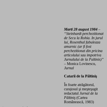
Marti 28 august 1984
–
“Steinhardt perchezitionat
de Secu la Rohia. In jurul
lui, Rosenthal fabuleaza
amarnic (ar fi fost
perchezitionat din pricina
articolului sau impotriva
Jurnalului de la Paltinis)”
– Monica Lovinescu,
Jurnal
Catarii de la Păltiniş
În foarte atrăgătorul,
curajosul şi meşteşugit
redactatul
Jurnal de la
Păltiniş
(Cartea
Românească, 1983)