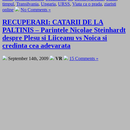
timpul
,
Transilvania
,
Ungaria
,
URSS
,
Viata ca o prada
,
ziaristi
online
No Comments »
RECUPERARI: CATARII DE LA
PALTINIS – Parintele Nicolae Steinhardt
despre Plesu si Liiceanu vs Noica si
credinta cea adevarata
September 14th, 2009
VR
15 Comments »