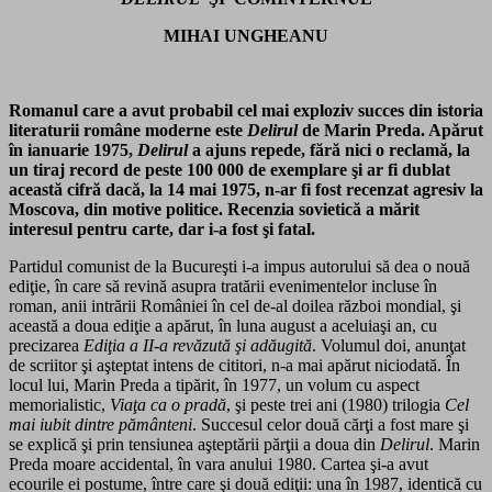
MIHAI UNGHEANU
Romanul care a avut probabil cel mai exploziv succes din istoria
literaturii române moderne este
Delirul
de Marin Preda. Apărut
în ianuarie 1975,
Delirul
a ajuns repede, fără nici o reclamă, la
un tiraj record de peste 100 000 de exemplare şi ar fi dublat
această cifră dacă, la 14 mai 1975, n-ar fi fost recenzat agresiv la
Moscova, din motive politice. Recenzia sovietică a mărit
interesul pentru carte, dar i-a fost şi fatal.
Partidul comunist de la Bucureşti i-a impus autorului să dea o nouă
ediţie, în care să revină asupra tratării evenimentelor incluse în
roman, anii intrării României în cel de-al doilea război mondial, şi
această a doua ediţie a apărut, în luna august a aceluiaşi an, cu
precizarea
Ediţia a II-a revăzută şi adăugită
. Volumul doi, anunţat
de scriitor şi aşteptat intens de cititori, n-a mai apărut niciodată. În
locul lui, Marin Preda a tipărit, în 1977, un volum cu aspect
memorialistic,
Viaţa ca o pradă
, şi peste trei ani (1980) trilogia
Cel
mai iubit dintre pământeni
. Succesul celor două cărţi a fost mare şi
se explică şi prin tensiunea aşteptării părţii a doua din
Delirul
. Marin
Preda moare accidental, în vara anului 1980. Cartea şi-a avut
ecourile ei postume, între care şi două ediţii: una în 1987, identică cu