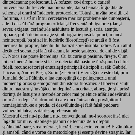
dintotdeauna: profesoratul. A refuzat, ce-i drept, o carieră
universitară dintre cele mai onorabile, dar şi banală, îngrădită de
scheme şi orarii şi îndatoriri protocolare. Totuşi a învăţa pe alţii, a-i
îndruma, a-i stârni întru cercetarea marilor probleme ale cunoaşterii,
a le fi dascăl fără program oficial şi frecvenţă obligatorie (dar şi
sever, exigent, cerându-le asiduitate în lectură şi scris, atenţie,
rigoare, poftă de informaţie şi bibliografie pusă la punct, muncă
neîntreruptă, ba şi zel în lucrările filosoficeşti) se arată a fi fost
menirea lui proprie, talentul lui hărăzit spre însutită rodire. Nu-i altul
decât cel socratic şi iată că acum, la peste şaptezeci de ani de viaţă,
C. Noica i se poate încredinţa. Cu bucurie şi pasiune, fireşte. Cum
tot cu imensă bucurie şi lesne detectabilă pasiune îi răspund cei trei
fideli, recunoscători şi entuziaşti principali discipoli ai săi: Gabriel
Liiceanu, Andrei Pleşu, Sorin (zis Sorel) Vieru. Şi ne este dat, prin
Jurnalul de la Păltiniş, a lua cunoştiinţă de palingenezia unui
moment glorios şi emoţionant din istoria filosofiei: al liberei discuţii
dintre maestru şi învăţăcei în deplină sinceritate, abnegaţie şi aprigă
dorinţă de însuşire a metodelor celor mai prielnice aflării adevărului
ori măcar depistării drumului care duce într-acolo, povăţuitorul
nemărginindu-se a preda, ci dezvăluindu-şi fără falsă pudoare
vulnerabilitatea, ezitările, aprehensiunile.
Maestrul deci nu-i pedant, nu-i convenţional, nu-i scorţos; însă nici
îngăduitor nu e. Stabileşte planuri de lectură de-a dreptul
spăimântătoare, vrea referate, lucrări, conspecte, volume! E zâmbitor
şi amabil, când e vorba de metodologie şi esenţe devine straşnic. Iar