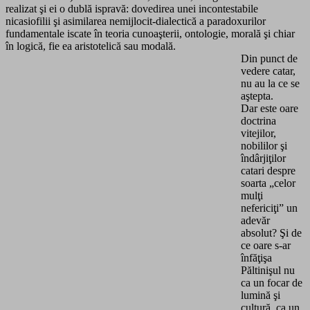
realizat şi ei o dublă ispravă: dovedirea unei incontestabile
nicasiofilii şi asimilarea nemijlocit-dialectică a paradoxurilor
fundamentale iscate în teoria cunoaşterii, ontologie, morală şi chiar
în logică, fie ea aristotelică sau modală.
Din punct de
vedere catar,
nu au la ce se
aştepta.
Dar este oare
doctrina
vitejilor,
nobililor şi
îndârjiţilor
catari despre
soarta „celor
mulţi
nefericiţi” un
adevăr
absolut? Şi de
ce oare s-ar
înfăţişa
Păltinişul nu
ca un focar de
lumină şi
cultură, ca un