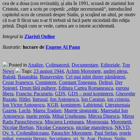
cea de a doua (cea revizuită), şi alta în 1991, scoasă de ziaristul Ion
Cristoiu, care a scris pe copertă: „ediţie necenzurată“, introducând
capitolul scos de cenzură despre Stalin, şi scoţând un altul, pe motiv
că n-ar fi făcut sau n-ar fi trebuit să facă parte niciodată din ediţia
primă. După cum se vede, cartea are o istorie accidentată.
Integral la
Ziaristi Online
Ilustratie:
lucrare de
Eugene Al Pann
Posted in
Analize
,
Colimatorul
,
Documentare
,
Editoriale
,
Top
News
Tags:
23 august 1944
,
Achim Moromete
,
andrei plesu
,
Balotă
,
Basarabia
,
Bunavestire
,
Cel mai iubit dintre pământeni
,
Cezar Ivanescu
,
Comintern
,
Constant Tonegaru
,
Delirul
,
Der
Spiegel
,
Drum fără pulbere
,
Editura Cartea Romaneasca
,
europa
libera
,
Francisc Pacurariu
,
GDS
,
GDS – noul komintern
,
Gheorghe
Buzatu
,
Hitler
,
Intrusul
,
Ion Antonescu
,
Ion Caraion
,
ion cristoiu
,
Ion Victor Antonescu
,
KGB
,
komintern
,
Labirintul
,
Literaturnaia
Gazeta
,
Luchi
,
Marea Tradare
,
Marele singuratic
,
Maresalul Ion
Antonescu
,
marin preda
,
Mihai Ungheanu
,
Mircea Dinescu
,
Miron
Radu Paraschivescu
,
Miscarea Legionara
,
Mogosoaia
,
Morometii
,
Nicolae Breban
,
Nicolae Ceausescu
,
nicolae manolescu
,
NKVD
,
Ov. S. Crohmălniceanu
,
Paraschiv Moromete
,
Paul Stefan
,
regele
mihai
,
romania literara
,
Securitatea
,
sri
,
St. Aug. Doinas
,
Stalin
,