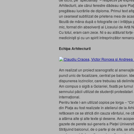
Arhitecturii, ale cărui ferestre dădeau spre Piaț
pregăteau lucrările de diploma. Primul text afi
un cearseaf subtilizat de prietena mea de ac
făcută de mâna după o fotografie ce-i înfățișa
mic, format din absolvenți ai Liceului de Artă N.
Cu totul, eram cam zece. Ni s-au alăturat forțe
mediciniști și cu un spirit întreprinzător rema
Echipa Arhitecturii
Am realizat un proiect scenografic al amenajării
punct unic de focalizare, centrat pe balcon. Ide
dispunerea lozincilor, care trebuiau să delimite
Am compus o siglă a Golaniei, fixată pe turnul 
semnului păcii utilizat de studenții protestata
internațional.
Pentru texte l-am utilizat copios pe Iorga – “C
din Piața au fost realizate în atelierul de la A
refăceam ce se strică din cauza vântului, ne căță
a atârna alte și alte texte și desene. Am acoperi
gazete de perete sui-generis a Pieței Universit
Străjuind balconul, de o parte și de alta, se af