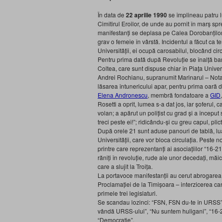
În data de
22 aprilie 1990
se împlineau patru l
Cimitirul Eroilor, de unde au pornit în marș sp
manifestanți se deplasa pe Calea Dorobanților, 
grav o femeie în vârstă. Incidentul a făcut ca 
Universității, ei ocupă carosabilul, blocând cir
Pentru prima dată după Revoluție se înalță baric
Coltea, care sunt dispuse chiar în Piața Universi
Andrei Rochianu, supranumit Marinarul – Nota R
lăsarea întunericului apar, pentru prima oară d
Elena Andronescu
, membră fondatoare a
GID
Rosetti a oprit, lumea s-a dat jos, iar șoferul,
volan; a apărut un polițist cu grad și a început s
treci peste ei!”; ridicându-și cu greu capul, plict
După orele 21 sunt aduse panouri de tablă, lua
Universității, care vor bloca circulația. Peste 
printre care reprezentanți ai asociațiilor “1
răniți în revoluție, rude ale unor decedați, măic
care a slujit la Troița.
La portavoce manifestanții au cerut abrogarea 
Proclamației de la Timișoara – interzicerea candi
primele trei legislaturi.
Se scandau lozinci: “FSN, FSN du-te în URSS”, 
vândă URSS-ului”, “Nu suntem huligani”, “16-21 
“Democrație”.