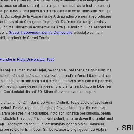
ă, unde se aflau studenții anului șase, terminal, de la Institut, care își
șat pe fațada a fost punctul 8 din Proclamația de la Timișoara, scris pe
asă. Doi colegi de la Academia de Artă au adus o enormă reproducere,
 pe Iliescu și pe Ceaușescu împreună. S-a întemeiat un grup relativ
 Tonitza, studenți ai Academiei de Artă și ai Institutului de Arhitectură.
 de la
Grupul Independent pentru Democrație
, asociație cu mulți
rcabil, condusă de Cornel Feroiu.
 spațiului imagistic al Pieței, pe schema unei scene de tip italian, cu
ea era să se obțină o particularizare distinctă a Zonei Libere, atât prin
ze Piață, cât și prin conținutul mesajului înscris pe suprafața pânzelor.
Arhitecturii, care desemna ideea nonviolentei simbolic, prin folosirea
ri ai Occidentului din anii 60. Știam că avem nevoie de suport
ine uita nu merită” – dar și pe Adam Michnik. Toate acele uriașe lozinci
rhitectură. Fetele trăgeau la mașină pânzele, iar noi pictăm non-stop,
răm pe streșinile facultăților, într-o echilibristică periculoasă, pentru
t clădirile Universității și ale Arhitecturii, care au devenit suportul unei
ății. Deasupra balconului a fost instalată Icoana Maicii Domnului.
SRI
lau portretele lui Eminescu. Simbolic, aceste efigii guvernau Piață și