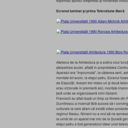
exprimau spiritul creștinesc și românesc invoca
Ecranul luminat
şi prima Televiziune liberă
Atelierul de la Arhitectura și-a extins rolul fu
șterpelirea sculei, aflată în proprietatea Centr
Aparatul era “împrumutat”, la căderea serii, adus
montate tot acolo, la etajul patru. Ecranul fuse
de Expoziții. Aveam trei video-uri și două tele
erau vizionate în premieră aici, montate improviz
țară unde se organizaseră mini-Golanii.
Francezii au aflat după un timp ca filmele din 
Dumitrescu a încercat fără succes să-i conving
culturale la care știam că există video-proiect
regimul Iliescu. Nimeni nu a vrut să ne servea
la urmă de un aparat mai mic de la Școală ger
etajul patru a fost generatorul ideei unei televi