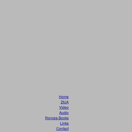
Home
ZIUA
Video
Audio
Roncea Books
Links
Contact