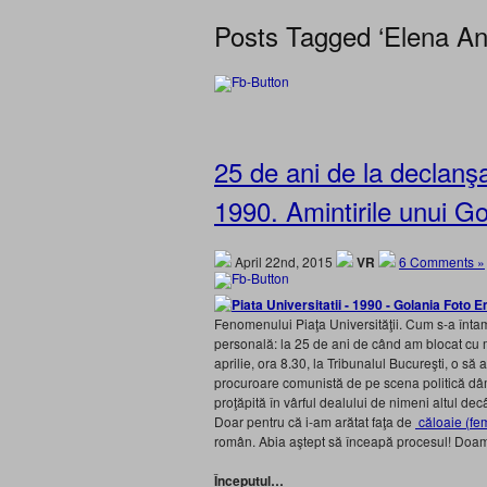
Posts Tagged ‘Elena A
25 de ani de la declanş
1990. Amintirile unui G
April 22nd, 2015
VR
6 Comments »
Fenomenului Piaţa Universităţii. Cum s-a întam
personală: la 25 de ani de când am blocat cu m
aprilie, ora 8.30, la Tribunalul Bucureşti, o să 
procuroare comunistă de pe scena politică d
proţăpită în vârful dealului de nimeni altul dec
Doar pentru că i-am arătat faţa de
căloaie (fem
român. Abia aştept să înceapă procesul! Doam
Începutul…