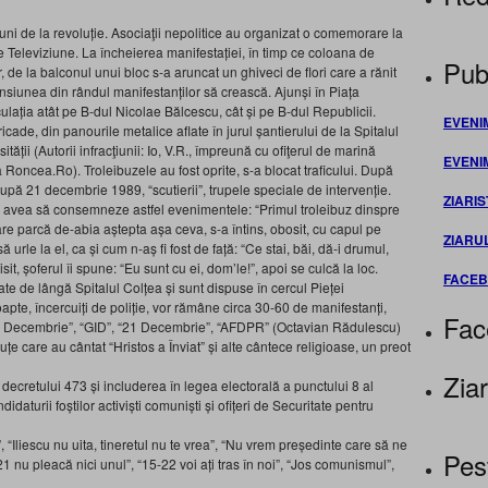
uni de la revoluție. Asociaţii nepolitice au organizat o comemorare la
re Televiziune. La încheierea manifestației, în timp ce coloana de
Publ
de la balconul unui bloc s-a aruncat un ghiveci de flori care a rănit
tensiunea din rândul manifestanților să crească. Ajunși în Piața
culația atât pe B-dul Nicolae Bălcescu, cât și pe B-dul Republicii.
EVENI
ade, din panourile metalice aflate în jurul șantierului de la Spitalul
tății (Autorii infracţiunii: Io, V.R., împreună cu ofiţerul de marină
EVENI
oncea.Ro). Troleibuzele au fost oprite, s-a blocat traficului. După
upă 21 decembrie 1989, “scutierii”, trupele speciale de intervenție.
ZIARIS
, avea să consemneze astfel evenimentele: “Primul troleibuz dinspre
 care parcă de-abia aștepta așa ceva, s-a întins, obosit, cu capul pe
ZIARU
ă urle la el, ca și cum n-aș fi fost de față: “Ce stai, băi, dă-i drumul,
isit, șoferul îi spune: “Eu sunt cu ei, dom’le!”, apoi se culcă la loc.
FACE
te de lângă Spitalul Colțea și sunt dispuse în cercul Pieței
noapte, încercuiți de poliție, vor rămâne circa 30-60 de manifestanți,
Fac
6-21 Decembrie”, “GID”, “21 Decembrie”, “AFDPR” (Octavian Rădulescu)
uțe care au cântat “Hristos a Înviat” și alte cântece religioase, un preot
Ziar
decretului 473 și includerea în legea electorală a punctului 8 al
daturii foștilor activiști comuniști și ofițeri de Securitate pentru
“Iliescu nu uita, tineretul nu te vrea”, “Nu vrem președinte care să ne
Pes
nu pleacă nici unul”, “15-22 voi ați tras în noi”, “Jos comunismul”,