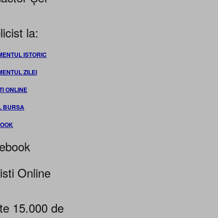
icist la:
MENTUL ISTORIC
MENTUL ZILEI
TI ONLINE
L BURSA
BOOK
ebook
isti Online
te 15.000 de