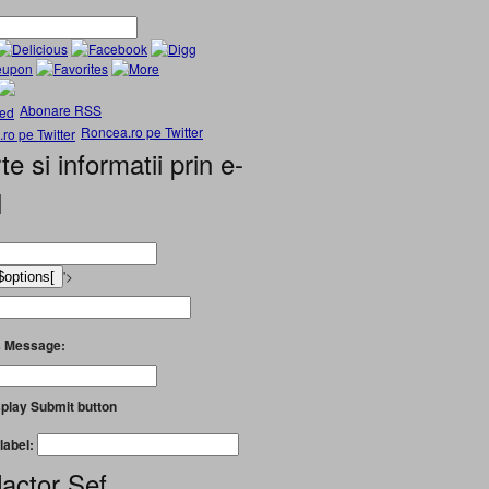
Abonare RSS
Roncea.ro pe Twitter
te si informatii prin e-
l
'>
 Message:
play Submit button
label:
actor Șef