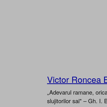
Victor Roncea 
„Adevarul ramane, oricar
slujitorilor sai" – Gh. I. 