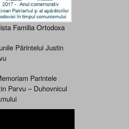
ista Familia Ortodoxa
nile Părintelui Justin
vu
Memoriam Parintele
tin Parvu – Duhovnicul
mului