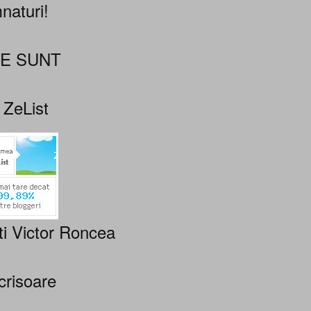
naturi!
NE SUNT
 ZeList
ti Victor Roncea
crisoare