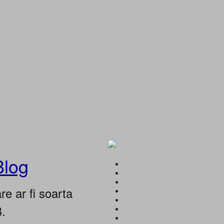
Blog
e ar fi soarta
B.