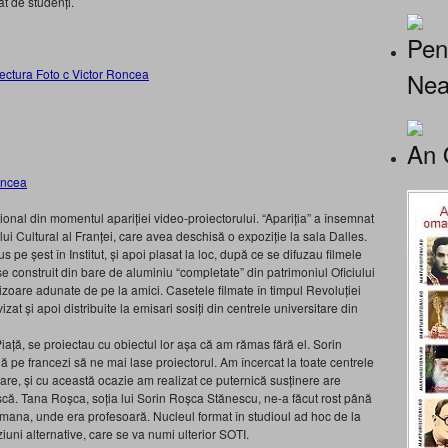
t de studenți.
Pen
Nea
An 
ncțional din momentul apariției video-proiectorului. “Apariția” a însemnat
ului Cultural al Franței, care avea deschisă o expoziție la sala Dalles.
 pe șest în Institut, și apoi plasat la loc, după ce se difuzau filmele
se construit din bare de aluminiu “completate” din patrimoniul Oficiului
vizoare adunate de pe la amici. Casetele filmate în timpul Revoluției
at și apoi distribuite la emisari sosiți din centrele universitare din
Piață, se proiectau cu obiectul lor așa că am rămas fără el. Sorin
ă pe francezi să ne mai lase proiectorul. Am încercat la toate centrele
oare, și cu această ocazie am realizat ce puternică susținere are
scă. Tana Roșca, soția lui Sorin Roșca Stănescu, ne-a făcut rost până
mana, unde era profesoară. Nucleul format în studioul ad hoc de la
ziuni alternative, care se va numi ulterior SOTI.