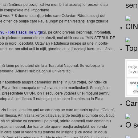
sem
iția rămânea pe poziții, câțiva membri ai asociațiilor prezente au
 din complexele mai importante.
ră vreo 7-8 demonstranți, printre care Octavian Rădulescu și doi
 ofițeri de poliție care i-au alungat pe manifestanți lângă zidurile
CI
Și, pe când priveau deprimați, înfometați,
călcau în picioare pancartele de pânză, mai abitir cea cu “MINISTERUL DE
 în noroi, deodată, Octavian Rădulescu începe să urle în porta-
Top
tunci, ne-am uitat unii la alții, gândind cu toții același lucru; mai târziu,
ă lume pe trotuarul din fața Teatrului Național. Se vorbește la
rsoane. Adunați sub balconul Universității.
se năpustește asupra oamenilor strânși în jurul troiței, lovindu-i cu
ge, Piața fiind reocupata de câteva sute de manifestanți. Se strigă cu
le, președintele CPUN, Ion Iliescu, cere votarea unei moțiuni pentru
adoptată. Ion Iliescu îi numește pe cei care îl contestau în Piața
Car
a zis Iliescu, am decupat un cartonaș pe care am scris apăsat “Golan”.
on Iliescu. Am tras la xerox câteva sute de bucăți și cumpăr două cutii
na, să se plimbe cu ecusonul pe piept, printre oamenii care comentau
O s
ște, la început, dar foarte iute apare reacția așteptată, de fronda
 în care apar la vedere cu teancul de insigne și cu acele. În două
zând, și le prind cu mândrie în piept”. La ora 15.00, Institutul de