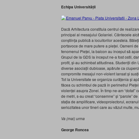
Echipa Universității
Dacă Arhitectura constituia centrul de realizare
principal al mesajului Golaniei. Cântecele alcă
conștiința publică a locuitorilor acesteia. Băie
portavoce de mare putere a pieței. Oameni de t
fenomenul Pieței, la balcon au început să apară
Grupul de la GDS la început ne-a fost ostil, d
profit, și-au schimbat atitudinea. Studenții din 
diverse asociații dubioase, apărute ca ciuperci
compromite mesajul non-violent lansat și susți
Tot la Universitate se organiza curățenia și a
făcea cu schimbul de pază în perimetrul Pieței,
violenței asupra Zonei. În timp ne-am “dotat” 
de metri, s-au creat “consemne” și “parole” de a
stația de amplificare, videoproiectorul, ecranul
seriozitatea unor tineri care au văzut multe, mu
Va (mai) urma
George Roncea