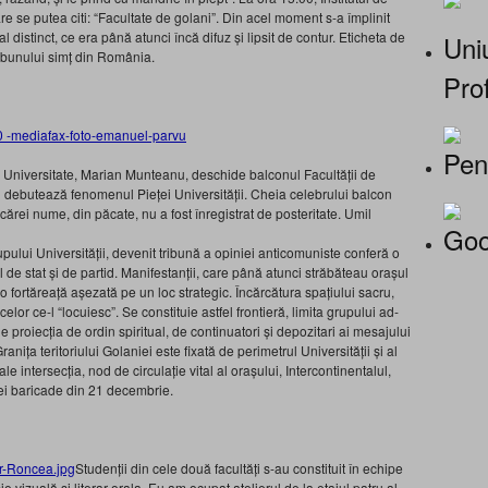
are se putea citi: “Facultate de golani”. Din acel moment s-a împlinit
distinct, ce era până atunci încă difuz și lipsit de contur. Eticheta de
Uniu
i bunului simț din România.
Prof
Pen
in Universitate, Marian Munteanu, deschide balconul Facultății de
fel debutează fenomenul Pieței Universității. Cheia celebrului balcon
 cărei nume, din păcate, nu a fost înregistrat de posteritate. Umil
Goo
upului Universității, devenit tribună a opiniei anticomuniste conferă o
 de stat și de partid. Manifestanții, care până atunci străbăteau orașul
sc o fortăreață așezată pe un loc strategic. Încărcătura spațiului sacru,
elor ce-l “locuiesc”. Se constituie astfel frontieră, limita grupului ad-
e proiecția de ordin spiritual, de continuatori și depozitari ai mesajului
ranița teritoriului Golaniei este fixată de perimetrul Universității și al
ale intersecția, nod de circulație vital al orașului, Intercontinentalul,
tei baricade din 21 decembrie.
Studenții din cele două facultăți s-au constituit în echipe
ie vizuală și literar-orala. Eu am ocupat atelierul de la etajul patru al