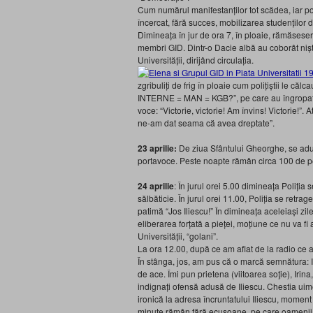
Cum numărul manifestanților tot scădea, iar pol
încercat, fără succes, mobilizarea studenților
Dimineața în jur de ora 7, în ploaie, rămăsese
membri GID. Dintr-o Dacie albă au coborât niște
Universității, dirijând circulația.
zgribuliți de frig în ploaie cum polițiștii le 
INTERNE = MAN = KGB?”, pe care au îngropat-o
voce: “Victorie, victorie! Am învins! Victorie!”. A
ne-am dat seama că avea dreptate”.
23 aprilie:
De ziua Sfântului Gheorghe, se adun
portavoce. Peste noapte rămân circa 100 de pe
24 aprilie
: În jurul orei 5.00 dimineața Poliția 
sălbăticie. În jurul orei 11.00, Poliția se retra
patimă “Jos Iliescu!” În dimineața aceleiași zi
eliberarea forțată a pieței, moțiune ce nu va fi 
Universității, “golani”.
La ora 12.00, după ce am aflat de la radio ce 
În stânga, jos, am pus că o marcă semnătura: I
de ace. Îmi pun prietena (viitoarea soţie), Iri
indignați ofensă adusă de Iliescu. Chestia uime
ironică la adresa încruntatului Iliescu, moment
minute rămân fără ecusoane, pe care oamenii, râ