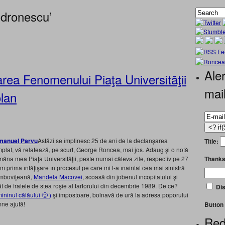
ndronescu’
Aler
area Fenomenului Piaţa Universităţii
mai
olan
Astăzi se împlinesc 25 de ani de la declanşarea
Title:
plat, vă relatează, pe scurt, George Roncea, mai jos. Adaug şi o notă
Thanks
âna mea Piaţa Universităţii, peste numai câteva zile, respectiv pe 27
am prima înfăţişare în procesul pe care mi l-a înaintat cea mai sinistră
âmboviţeană,
Mandela Macovei
, scoasă din jobenul încopitatului şi
ât de fratele de stea roşie al tartorului din decembrie 1989. De ce?
Dis
ininul călăului 🙂 )
şi impostoare, bolnavă de ură la adresa poporului
ne ajută!
Button 
Red