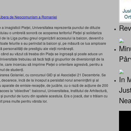
Rev
 a imagisticii Pieței, Universitatea reprezenta punctul de difuzie
tuiau o umbrelă sonoră ce acoperea teritoriul Pieței și solidariza
ții de la Liga purtau greul organizării accesului la balcon, devenit o
oate felurile s-au perindat la balcon și, pe măsură ce lua amploare
Minu
 personalități de prestigiu ale vieții românești.
ar când au văzut că treaba din Piața se îngroașă și poate aduce un
Pâr
Universitate trebuiau să facă față și grupurilor de diversioniști de la
le, care încercau să imprime Pieței o orientare agresivă, pentru a
nut de studenți.
părarea Golaniei, cu concursul GID și al Asociației 21 Decembrie. Se
In 
 deoarece, încă de la început a persistat norul amenințării și al
cu aparate de emisie-recepție, de jucărie, cu o rază de acțiune de 200
Jus
cces la “obiective”: balconul, Universitatea, Institutul de Arhitectură,
 și punctul de lucru din spatele acestuia. Era o joacă, dar o trăiam cu
Nea
lt prea multe pentru vârsta lor.