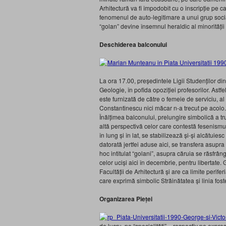
Arhitectură va fi împodobit cu o inscripție pe c
fenomenul de auto-legitimare a unui grup social 
“golan” devine însemnul heraldic al minorități
Deschiderea balconului
La ora 17.00, președintele Ligii Studenților d
Geologie, în pofida opoziției profesorilor. Ast
este furnizată de către o femeie de serviciu, al
Constantinescu nici măcar n-a trecut pe acolo.
Înălțimea balconului, prelungire simbolică a tr
altă perspectivă celor care contestă fesenismul
în lung și în lat, se stabilizează și-și alcătuie
datorată jertfei aduse aici, se transfera asupra c
hoc intitulat “golani”, asupra căruia se răsfrâng
celor uciși aici în decembrie, pentru libertate. G
Facultății de Arhitectură și are ca limite periferi
care exprimă simbolic Străinătatea și linia fos
Organizarea Pieței
de lucru, pe “specialități” – respectiv pe expres