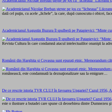
Academicianul Nicolae Breban şterge pe jos cu “licheaua” Liiceanu ş
dată cel puţin, cu acele „lichele”, la care, după cunoscutu-i obicei, f
Academicianul Augustin Buzura îl spulberă pe Patapievici: “Minte cu
Revista Cultura în care condamnă atacul intelectualilor onanişti la
Românii din Harghita şi Covasna sunt epuraţi etnic. Memorandum cătr
românească, este condamnată la deznaţionalizare sau la emigrare…
De ce rescrie istoria TVR CLUJ în favoarea Ungariei? Cazul 1956, A
este o ilustrare a butadei care spune că deosebirea dintre Dumnezeu şi 