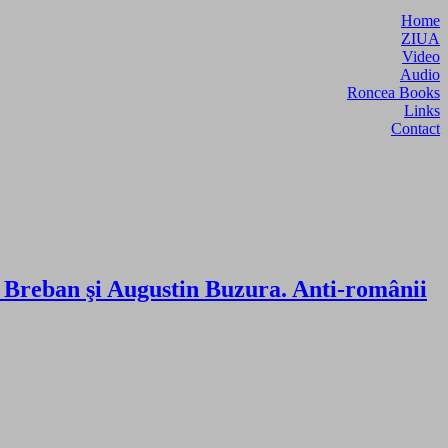
Home
ZIUA
Video
Audio
Roncea Books
Links
Contact
ae Breban şi Augustin Buzura. Anti-românii