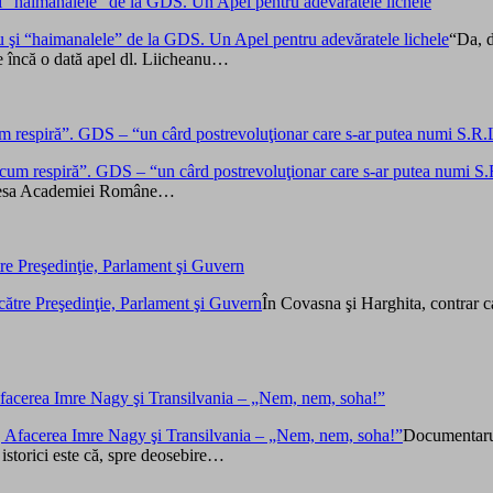
i “haimanalele” de la GDS. Un Apel pentru adevăratele lichele
“Da, d
ace încă o dată apel dl. Liicheanu…
m respiră”. GDS – “un cârd postrevoluţionar care s-ar putea numi S.R.
 adresa Academiei Române…
e Preşedinţie, Parlament şi Guvern
În Covasna şi Harghita, contrar c
facerea Imre Nagy şi Transilvania – „Nem, nem, soha!”
Documentarul
istorici este că, spre deosebire…