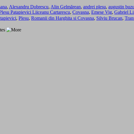
ana
,
Alexandru Dobrescu
,
Alin Gelmărean
,
andrei plesu
,
augustin buz
 Plesu Patapievici Liiceanu Cartarescu
,
Covasna
,
Emese Vig
,
Gabriel L
tapievici
,
Plesu
,
Romanii din Harghita si Covasna
,
Silviu Brucan
,
Tran