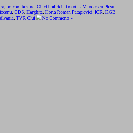
ura
,
brucan
,
buzura
,
Cinci limbrici ai mintii - Manolescu Plesu
iiceanu
,
GDS
,
Harghita
,
Horia Roman Patapievici
,
ICR
,
KGB
,
silvania
,
TVR Cluj
No Comments »