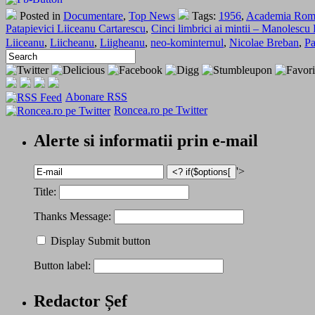
Posted in
Documentare
,
Top News
Tags:
1956
,
Academia Rom
Patapievici Liiceanu Cartarescu
,
Cinci limbrici ai mintii – Manolescu
Liiceanu
,
Liicheanu
,
Liigheanu
,
neo-kominternul
,
Nicolae Breban
,
Pa
Abonare RSS
Roncea.ro pe Twitter
Alerte si informatii prin e-mail
'>
Title:
Thanks Message:
Display Submit button
Button label:
Redactor Șef