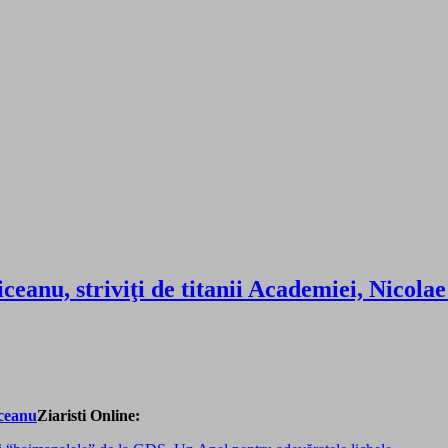
iceanu, striviţi de titanii Academiei, Nicol
Ziaristi Online: