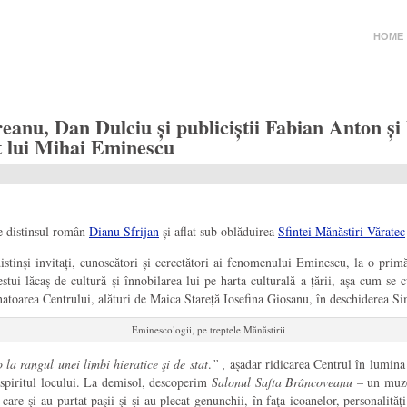
HOME
anu, Dan Dulciu și publiciștii Fabian Anton ș
t lui Mihai Eminescu
de distinsul român
Dianu Sfrijan
și aflat sub oblăduirea
Sfintei Mănăstiri Văratec
 distinși invitați, cunoscători și cercetători ai fenomenului Eminescu, la o pri
stui lăcaș de cultură și înnobilarea lui pe harta culturală a țării, așa cum s
atoarea Centrului, alături de
Maica Stareță Iosefina Giosanu
, în deschiderea S
Eminescologii, pe treptele Mănăstirii
-o la rangul unei limbi hieratice şi de stat
.
” ,
așadar ridicarea Centrul în lumina B
n spiritul locului. La demisol, descoperim
Salonul Safta Brâncoveanu –
un muze
r care şi-au purtat paşii şi şi-au plecat genunchii, în faţa icoanelor, personal