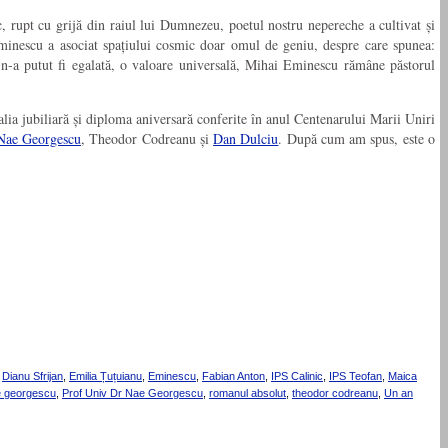
 rupt cu grijă din raiul lui Dumnezeu, poetul nostru nepereche a cultivat și
 Eminescu a asociat spațiului cosmic doar omul de geniu, despre care spunea:
re n-a putut fi egalată, o valoare universală, Mihai Eminescu rămâne păstorul
lia jubiliară și diploma aniversară conferite în anul Centenarului Marii Uniri
Nae Georgescu
, Theodor Codreanu și
Dan Dulciu
. După cum am spus, este o
,
Dianu Sfrijan
,
Emilia Țuțuianu
,
Eminescu
,
Fabian Anton
,
IPS Calinic
,
IPS Teofan
,
Maica
 georgescu
,
Prof Univ Dr Nae Georgescu
,
romanul absolut
,
theodor codreanu
,
Un an