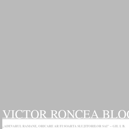
VICTOR RONCEA BLO
„ADEVARUL RAMANE, ORICARE AR FI SOARTA SLUJITORILOR SAI" – GH. I. B.