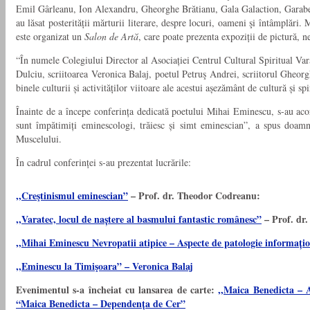
Emil Gârleanu, Ion Alexandru, Gheorghe Brătianu, Gala Galaction, Garabet
au lăsat posterității mărturii literare, despre locuri, oameni şi întâmplăr
este organizat un
Salon de Artă
, care poate prezenta expoziții de pictură, 
“În numele Colegiului Director al Asociației Centrul Cultural Spiritual V
Dulciu, scriitoarea Veronica Balaj, poetul Petruş Andrei, scriitorul Gheor
binele culturii și activităților viitoare ale acestui așezământ de cultură și spir
Înainte de a începe conferința dedicată poetului Mihai Eminescu, s-au ac
sunt împătimiți eminescologi, trăiesc și simt eminescian”, a spus doamn
Muscelului.
În cadrul conferinței s-au prezentat lucrările:
,,Creştinismul eminescian”
– Prof. dr. Theodor Codreanu:
,,Varatec, locul de naștere al basmului fantastic românesc”
– Prof. dr
,,Mihai Eminescu Nevropatii atipice – Aspecte de patologie informați
,,Eminescu la Timişoara” – Veronica Balaj
Evenimentul s-a încheiat cu lansarea de carte:
,,Maica Benedicta –
“Maica Benedicta – Dependența de Cer”