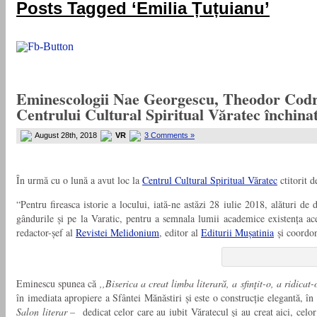
Posts Tagged ‘Emilia Țuțuianu’
Eminescologii Nae Georgescu, Theodor Codre
Centrului Cultural Spiritual Văratec închina
August 28th, 2018
VR
3 Comments »
În urmă cu o lună a avut loc la
Centrul Cultural Spiritual Văratec
ctitorit 
“Pentru fireasca istorie a locului, iată-ne astăzi 28 iulie 2018, alături de
gândurile și pe la Varatic, pentru a semnala lumii academice existența ace
redactor-șef al
Revistei Melidonium
, editor al
Editurii Mușatinia
și coordon
Eminescu spunea că
,,Biserica a creat limba literară, a sfinţit-o, a ridicat
în imediata apropiere a Sfântei Mănăstiri și este o construcție elegantă, î
Salon literar –
dedicat celor care au iubit Văratecul şi au creat aici, celo