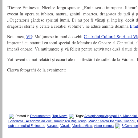
“Despre Eminescu, Nicolae Iorga spunea: ,,Eminescu e întruparea literară a
evocat în opera sa iubirea, natura, geniul, moartea, dragostea de țară și 
,,Cugetătorii gândesc spiritul lumii. Ei nu pot fi văzuți și înțeleși decâ
dragostei eterne și cetate a creației sublime”, ne aduce aminte doamna
Emil
Nota mea,
VR
:
Mulțumesc în mod deosebit
Centrului Cultural Spiritual Vă
împreună cu statutul cu totul special de Membru de Onoare al Centrului, a
imensă onoare! Vă mulțumesc și vă felicit pentru activitatea dusă alături d
Voi reveni cu noi relatări și ecouri ale manifestării de suflet de la Văratec
Câteva fotografii de la eveniment:
Posted in
Documentare
,
Top News
Tags:
Arhiepiscopul Argeșului și Muscelulu
Benedicta - Academician Zoe Dumitrescu Buşulenga
,
Maica Stareta Iosefina Giosanu
,
sub semnul lui Eminescu
,
Varatec
,
Varatic
,
Vernica Micle
,
victor roncea
3 Commen