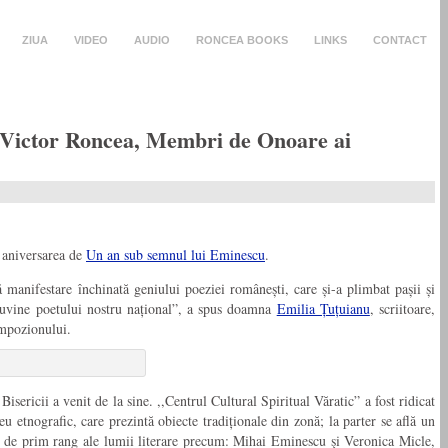
ZIUA
VIDEO
AUDIO
RONCEA BOOKS
LINKS
CONTACT
i Victor Roncea, Membri de Onoare ai
aniversarea de
Un an sub semnul lui Eminescu
.
mă manifestare închinată geniului poeziei românești, care și-a plimbat pașii și
e cuvine poetului nostru național”, a spus doamna
Emilia Țuțuianu
, scriitoare,
impozionului.
isericii a venit de la sine. ,,Centrul Cultural Spiritual Văratic” a fost ridicat
u etnografic, care prezintă obiecte tradiționale din zonă; la parter se află un
ităţi de prim rang ale lumii literare precum: Mihai Eminescu şi Veronica Micle,