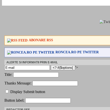
ABONARE RSS
RONCEA.RO PE TWITTER
ALERTE SI INFORMATII PRIN E-MAIL
'>
Title:
Thanks Message:
Display Submit button
Button label:
REDACTOR ȘEF