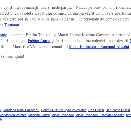
 conştiinţei româneşti, una şi nedespărţită.” Născut pe acest pământ românesc,
perfecțiunea absolută a spațiului cosmic, căruia i-a oferit un univers aparte.
t de cei care pot să urce o clipă până la dânșii.” O personalitate complexă ca
ia Țuțuianu
.
ratic
, doamnei Emilia Țuțuianu și
Maicii Starețe Iosefina Giosanu,
pentru meda
lături de colegul
Fabian Anton
și mari nume ale eminescologiei, ca profesorii
e Sfânta Manastire Văratic, sub semnul lui
Mihai Eminescu – Romanul Absolut
!
. Doamne, ajută!
i
,
Biblioteca Mihai Eminescu
,
Centrul Cultural Spiritual Varatec
,
Dan Dulciu
,
Dan Toma Dulciu
Manastirea Varatec
,
Mariana Gurza
,
Mihai Eminescu
,
Mihai Eminescu - Romanul Absolut
,
nae
ts »