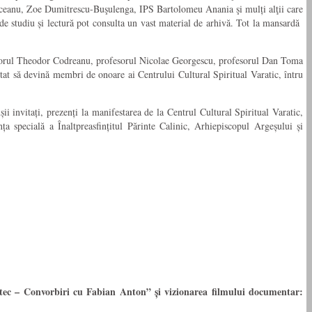
ceanu, Zoe Dumitrescu-Buşulenga, IPS Bartolomeu Anania şi mulți alţii care
de studiu și lectură pot consulta un vast material de arhivă. Tot la mansardă
ofesorul Theodor Codreanu, profesorul Nicolae Georgescu, profesorul Dan Toma
tat să devină membri de onoare ai Centrului Cultural Spiritual Varatic, întru
nșii invitați, prezenți la manifestarea de la Centrul Cultural Spiritual Varatic,
nța specială a
Înaltpreasfințitul Părinte Calinic, Arhiepiscopul Argeșului și
tec – Convorbiri cu Fabian Anton” și vizionarea filmului documentar: