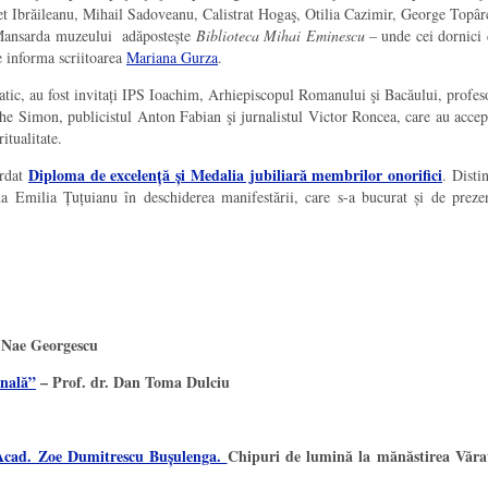
 Ibrăileanu, Mihail Sadoveanu, Calistrat Hogaş, Otilia Cazimir, George Topâr
i. Mansarda muzeului adăpostește
Biblioteca Mihai Eminescu –
unde cei dornici 
ne informa scriitoarea
Mariana Gurza
.
aratic, au fost invitați IPS Ioachim, Arhiepiscopul Romanului şi Bacăului, pr
ghe Simon, publicistul Anton Fabian şi jurnalistul Victor Roncea, care au accep
itualitate.
Diploma de excelență și Medalia jubiliară membrilor onorifici
ordat
. Disti
a Emilia Țuțuianu în deschiderea manifestării, care s-a bucurat și de preze
. Nae Georgescu
onală”
– Prof. dr. Dan Toma Dulciu
 Acad. Zoe Dumitrescu Bușulenga.
Chipuri de lumină la mănăstirea Văra