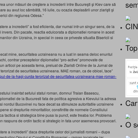
sem
carea unor măsuri de creştere a încrederii între Bucureşti şi Kiev care să
re au avut loc sâmbătă, 16 iulie, cu ocazia deplasării unor ziarişti şi
iserici din regiunea Odesa.”
CI
tere a increderii” a fost eficienta, dar numai intr-un singur sens, de la
si invers. Din pacate, reactia edulcorata a diplomatiei romane in acest
nilor din Ucraina, in special in ceea ce priveste situatia Bisericii si
Top
decat mine, securitatea ucraineana nu a luat in seama deloc enuntul
schi, contrar preceptelor diplomatiei “pro-active” promovate de
n articol pe aceasta tema, preluat de Ziaristi Online de la Jurnal de
a terorizat de securitatea ucraineana. MAE roman, ca de obicei, tace”
ropul-de-la-hagi-curda-terorizat-de-securitatea-ucraineana-mae-roman-
estului inaintat sefului statul roman, domnul Traian Basescu,
iplomatiei de la Bucuresti fata de politica agresiva a Kievului la adresa
Car
 si nordul Bucovinei nu face decat sa stimuleze autoritatile ucrainene
opene si drepturile minoritatilor, consfintite de normele Consiliului
ica tactica si strategica bine pusa la punct, este treaba lor. Problema
n raspuns de ordin tactic si strategic in fata unor asemenea provocari.
O s
tere a increderii” daca drepturile celor doi jurnalisti romani – dupa
repturilor Omului si Constitutia Romaniei – raman incalcate iar