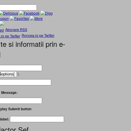
Abonare RSS
Roncea.ro pe Twitter
te si informatii prin e-
l
'>
 Message:
play Submit button
label:
actor Șef