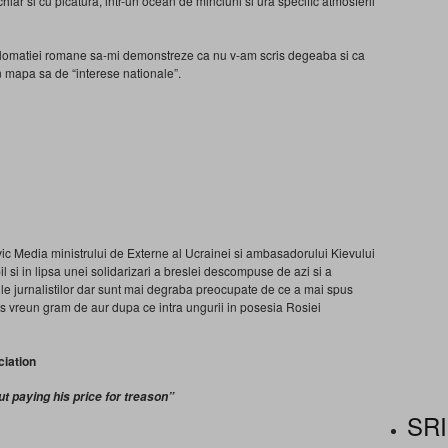
 chiar si cu picatura, intr-un ocean de minciuni si ura specific atmosferii
 diplomatiei romane sa-mi demonstreze ca nu v-am scris degeaba si ca
in mapa sa de “interese nationale”.
Civic Media ministrului de Externe al Ucrainei si ambasadorului Kievului
l si in lipsa unei solidarizari a breslei descompuse de azi si a
rile jurnalistilor dar sunt mai degraba preocupate de ce a mai spus
os vreun gram de aur dupa ce intra ungurii in posesia Rosiei
ciation
t paying his price for treason”
SRI