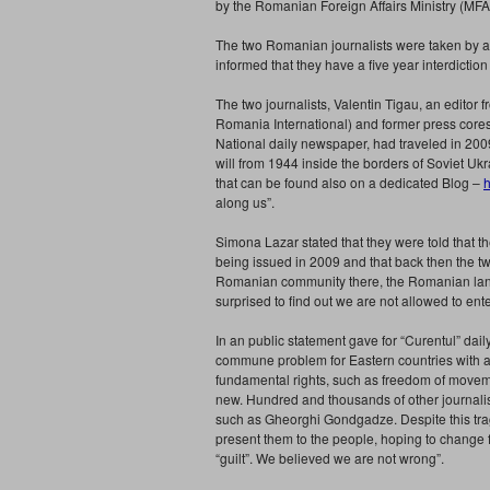
by the Romanian Foreign Affairs Ministry (MFA
The two Romanian journalists were taken by a 
informed that they have a five year interdictio
The two journalists, Valentin Tigau, an editor
Romania International) and former press core
National daily newspaper, had traveled in 200
will from 1944 inside the borders of Soviet Uk
that can be found also on a dedicated Blog –
h
along us”.
Simona Lazar stated that they were told that the
being issued in 2009 and that back then the tw
Romanian community there, the Romanian lang
surprised to find out we are not allowed to e
In an public statement gave for “Curentul” dail
commune problem for Eastern countries with a
fundamental rights, such as freedom of moveme
new. Hundred and thousands of other journalists
such as Gheorghi Gondgadze. Despite this tragi
present them to the people, hoping to change f
“guilt”. We believed we are not wrong”.