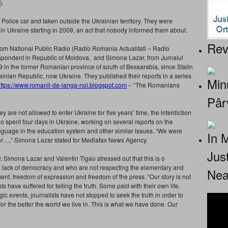
).
Police car and taken outside the Ukrainian territory. They were
n in Ukraine starting in 2009, an act that nobody informed them about.
Rev
 from National Public Radio (Radio Romania Actualitati – Radio
spondent in Republic of Moldova, and Simona Lazar, from Jurnalul
9 in the former Romanian province of south of Bessarabia, since Stalin
rainian Republic, now Ukraine. They published their reports in a series
Minu
ttps://www.romanii-de-langa-
noi.blogspot.com
– “The Romanians
Pâr
y are not allowed to enter Ukraine for five years’ time, the interdiction
o spent four days in Ukraine, working on several reports on the
uage in the education system and other similar issues. “We were
In 
nter…,” Simona Lazar stated for Mediafax News Agency.
Jus
y, Simona Lazar and Valentin Tigau stressed out that this is o
 lack of democracy and who are not respecting the elementary and
Nea
nt, freedom of expression and freedom of the press. “Our story is not
 have suffered for telling the truth. Some paid with their own life,
c events, journalists have not stopped to seek the truth in order to
or the better the world we live in. This is what we have done. Our