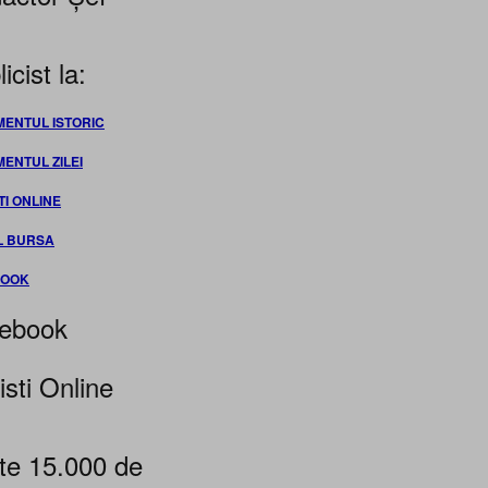
icist la:
MENTUL ISTORIC
MENTUL ZILEI
TI ONLINE
L BURSA
BOOK
ebook
isti Online
te 15.000 de