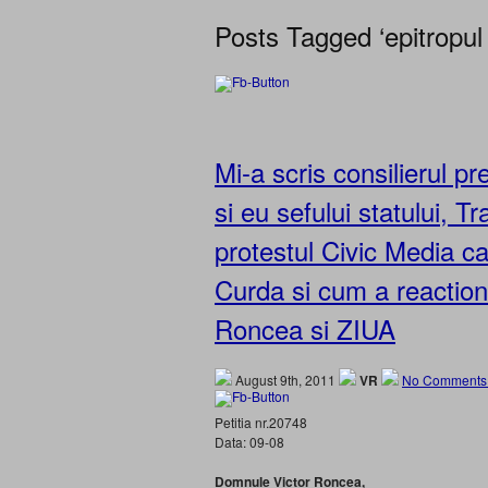
Posts Tagged ‘epitropul
Mi-a scris consilierul p
si eu sefului statului, 
protestul Civic Media c
Curda si cum a reactio
Roncea si ZIUA
August 9th, 2011
VR
No Comments
Petitia nr.20748
Data: 09-08
Domnule Victor Roncea,