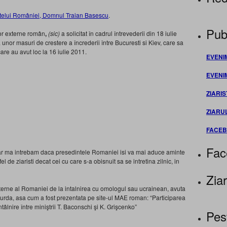
telui României, Domnul Traian Basescu
.
Publ
lor externe român
,
(sic)
a solicitat în cadrul întrevederii din 18 iulie
nor masuri de crestere a încrederii între Bucuresti si Kiev, care sa
are au avut loc la 16 iulie 2011.
EVENI
EVENI
ZIARIS
ZIARU
FACE
Fac
ar ma intrebam daca presedintele Romaniei isi va mai aduce aminte
fel de ziaristi decat cei cu care s-a obisnuit sa se intretina zilnic, in
Ziar
xterne al Romaniei de la intalnirea cu omologul sau ucrainean, avuta
Curda, asa cum a fost prezentata pe site-ul MAE roman: “Participarea
tâlnire între miniştrii T. Baconschi şi K. Grişcenko”
Pes