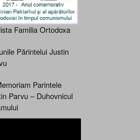
ista Familia Ortodoxa
nile Părintelui Justin
vu
Memoriam Parintele
tin Parvu – Duhovnicul
mului