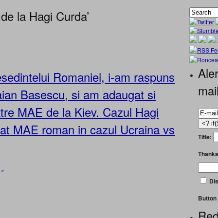
 de la Hagi Curda’
Aler
resedintelui Romaniei, i-am raspuns
mai
Traian Basescu, si am adaugat si
atre MAE de la Kiev. Cazul Hagi
nat MAE roman in cazul Ucraina vs
Title:
Thanks
 »
Dis
Button 
Red