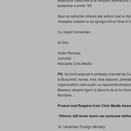
idealurilor nationale si al revelarii adevarului,
bolsevice a anilor ’50.
Sper ca actiunile viitoare ale sefului real al
mesajele noastre or sa ajunga intr-un final si 
Cu regret momentan,
Al Dvs,
Victor Roncea,
Jurnalist
Asociatia Civic Media
PS:
Va trimit alaturat si protestul inaintat de 
la Bucuresti, ramas, insa, fara raspuns, probabi
organizatiilor care sustin ca reprezinta dreptu
Basescu despre tigani si daca le da si lor Sor
Montane…
Protest and Request from Civic Media Asso
“History will never leave out someone withou
To: Ukrainian Foreign Ministry