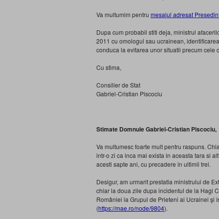
Va multumim pentru
mesajul adresat Presedin
Dupa cum probabil stiti deja, ministrul afaceri
2011 cu omologul sau ucrainean, identificarea u
conduca la evitarea unor situatii precum cele c
Cu stima,
Consilier de Stat
Gabriel-Cristian Piscociu
Stimate Domnule Gabriel-Cristian Piscociu,
Va multumesc foarte mult pentru raspuns. Chi
intr-o zi ca inca mai exista in aceasta tara si alt
acesti sapte ani, cu precadere in ultimii trei.
Desigur, am urmarit prestatia ministrului de E
chiar la doua zile dupa incidentul de la Hagi 
României la Grupul de Prieteni ai Ucrainei şi în
(
https://mae.ro/node/9804
).