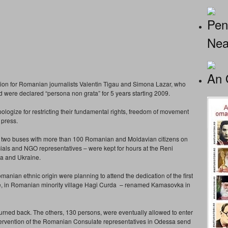
Pen
Nea
An 
tion for Romanian journalists Valentin Tigau and Simona Lazar, who
d were declared “persona non grata” for 5 years starting 2009.
pologize for restricting their fundamental rights, freedom of movement
 press.
ly, two buses with more than 100 Romanian and Moldavian citizens on
cials and NGO representatives – were kept for hours at the Reni
a and Ukraine.
nian ethnic origin were planning to attend the dedication of the first
e, in Romanian minority village Hagi Curda – renamed Kamasovka in
turned back. The others, 130 persons, were eventually allowed to enter
ntervention of the Romanian Consulate representatives in Odessa send