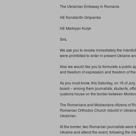
The Ukrainian Embassy in Romania
HE Konstantin Grişcenko
HE Markiyan Kulyk
Sirs,
We ask you to revoke immediately the interdic
were prohibited to enter in present Ukraine an
Also we would like you to formulate a public a
and freedom of expression and freedom of the
As you must know, this Saturday, on 16 of Ju
board – among them journalists, students, offi
customs house on the border between Moldov
The Romanians and Moldavians citizens of Roma
Romanian Orthodox Church rebuild in Ukrain
Ukrainian.
At the border, two Romanian journalists were 
Ukraine and attend the event, following the i