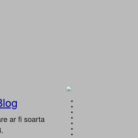
Blog
e ar fi soarta
B.