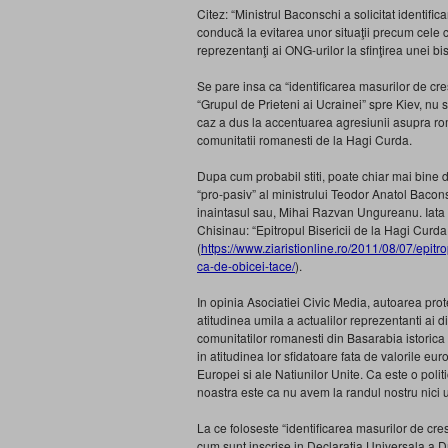
Citez: “Ministrul Baconschi a solicitat identifi
conducă la evitarea unor situaţii precum cele ca
reprezentanţi ai ONG-urilor la sfinţirea unei b
Se pare insa ca “identificarea masurilor de cres
“Grupul de Prieteni ai Ucrainei” spre Kiev, nu 
caz a dus la accentuarea agresiunii asupra roma
comunitatii romanesti de la Hagi Curda.
Dupa cum probabil stiti, poate chiar mai bine 
“pro-pasiv” al ministrului Teodor Anatol Bacon
inaintasul sau, Mihai Razvan Ungureanu. Iata u
Chisinau: “Epitropul Bisericii de la Hagi Curd
(
https://www.ziaristionline.ro/2011/08/07/epit
ca-de-obicei-tace/
).
In opinia Asociatiei Civic Media, autoarea prot
atitudinea umila a actualilor reprezentanti ai d
comunitatilor romanesti din Basarabia istorica
in atitudinea lor sfidatoare fata de valorile eur
Europei si ale Natiunilor Unite. Ca este o polit
noastra este ca nu avem la randul nostru nici u
La ce foloseste “identificarea masurilor de cres
cum sunt inscrise in Declaratia Universala a D