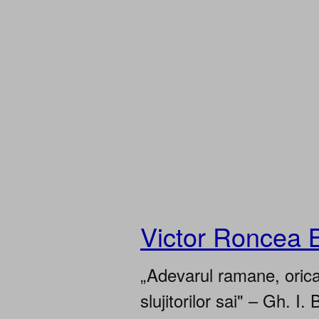
Victor Roncea 
„Adevarul ramane, oricar
slujitorilor sai" – Gh. I. 