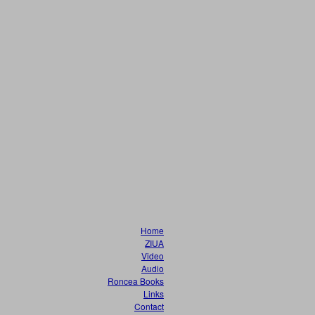
Home
ZIUA
Video
Audio
Roncea Books
Links
Contact