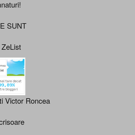
naturi!
NE SUNT
 ZeList
ti Victor Roncea
crisoare