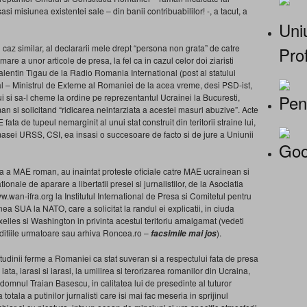
nsasi misiunea existentei sale – din banii contribuabililor! -, a tacut, a
Uniu
n caz similar, al declararii mele drept “persona non grata” de catre
Prof
rmare a unor articole de presa, la fel ca in cazul celor doi ziaristi
alentin Tigau de la Radio Romania International (post al statului
l – Ministrul de Externe al Romaniei de la acea vreme, desi PSD-ist,
Pen
ui si sa-l cheme la ordine pe reprezentantul Ucrainei la Bucuresti,
an si solicitand “ridicarea neintarziata a acestei masuri abuzive”. Acte
ata de tupeul nemarginit al unui stat construit din teritorii straine lui,
rmasei URSS, CSI, ea insasi o succesoare de facto si de jure a Uniunii
Goo
a a MAE roman, au inaintat proteste oficiale catre MAE ucrainean si
onale de aparare a libertatii presei si jurnalistilor, de la Asociatia
w.wan-ifra.org la Institutul International de Presa si Comitetul pentru
nea SUA la NATO, care a solicitat la randul ei explicatii, in ciuda
xelles si Washington in privinta acestui teritoriu amalgamat (vedeti
editiile urmatoare sau arhiva Roncea.ro –
).
facsimile mai jos
titudinii ferme a Romaniei ca stat suveran si a respectului fata de presa
a, iarasi si iarasi, la umilirea si terorizarea romanilor din Ucraina,
 domnul Traian Basescu, in calitatea lui de presedinte al tuturor
totala a putinilor jurnalisti care isi mai fac meseria in sprijinul