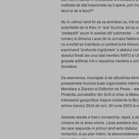
institutia de stat insarcinata sa ii apere, prin i
tacut si iar a tacut?!
Nu in ultimul rand tin sa va amintesc ca, intr-u
autoritatile de la Kiev, in “era” Kucima, tot ca u
“pedepsiti” acum in acelasi stil rudimentar – V
roman) si Simona Lazar de la Jurnalul Nationa
nu a ezitat sa inainteze un protest scris Kievul
exprimand “profunda ingrijorare” a statului rom
absolut firesti ale unui stat membru NATO si UE f
grupate artificial intr-o republica membra a u
Sovietice.
De asemenea, incurajate si de atitudinea ferm
presedintele Kucima toate organizatiile internati
Mondiala a Ziarelor si Editorilor de Presa – ww
Protectia Jurnalistilor din SUA si chiar si Misiu
intereselor geopolitice majore existente la Bru
arhiva ziarului ZIUA de luni, 30 iunie 2003 si 
Aceasta reactie a fost o consecinta, repet, a a
romana de la acea vreme. Lipsa acestora duc, iat
de care raspunde in primul rand seful statului,
romanilor, si pe plan intern, la desconsiderarea 