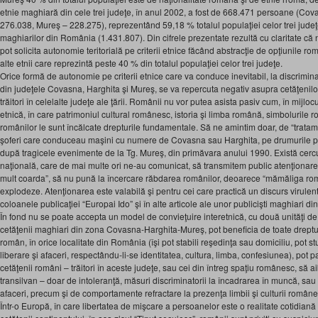
etnie maghiară din cele trei judeţe, în anul 2002, a fost de 668.471 persoane (Co
276.038, Mureş – 228.275), reprezentând 59,18 % totalul populaţiei celor trei judeţ
maghiarilor din România (1.431.807). Din cifrele prezentate rezultă cu claritate că n
pot solicita autonomie teritorială pe criterii etnice făcând abstracţie de opţiunile rom
alte etnii care reprezintă peste 40 % din totalul populaţiei celor trei judeţe.
Orice formă de autonomie pe criterii etnice care va conduce inevitabil, la discrimi
din judeţele Covasna, Harghita şi Mureş, se va repercuta negativ asupra cetăţenil
trăitori în celelalte judeţe ale ţării. Românii nu vor putea asista pasiv cum, în mijloc
etnică, în care patrimoniul cultural românesc, istoria şi limba română, simbolurile r
românilor le sunt încălcate drepturile fundamentale. Să ne amintim doar, de “tratam
şoferi care conduceau maşini cu numere de Covasna sau Harghita, pe drumurile publi
după tragicele evenimente de la Tg. Mureş, din primăvara anului 1990. Există cercur
naţională, care de mai multe ori ne-au comunicat, să transmitem public atenţionare
mult coarda”, să nu pună la încercare răbdarea românilor, deoarece “mămăliga ro
explodeze. Atenţionarea este valabilă şi pentru cei care practică un discurs virulen
coloanele publicaţiei “Europai Ido” şi în alte articole ale unor publicişti maghiari d
În fond nu se poate accepta un model de convieţuire interetnică, cu două unităţi 
cetăţenii maghiari din zona Covasna-Harghita-Mureş, pot beneficia de toate drepturil
român, în orice localitate din România (îşi pot stabili reşedinţa sau domiciliu, pot s
liberare şi afaceri, respectându-li-se identitatea, cultura, limba, confesiunea), pot pa
cetăţenii români – trăitori în aceste judeţe, sau cei din întreg spaţiu românesc, să ai
transilvan – doar de intoleranţă, măsuri discriminatorii la încadrarea în muncă, sau î
afaceri, precum şi de comportamente refractare la prezenţa limbii şi culturii româneşt
Într-o Europă, în care libertatea de mişcare a persoanelor este o realitate cotidiană 