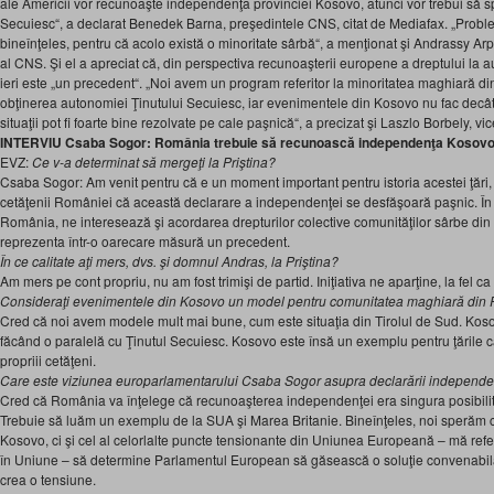
ale Americii vor recunoaşte independenţa provinciei Kosovo, atunci vor trebui să sp
Secuiesc“, a declarat Benedek Barna, preşedintele CNS, citat de Mediafax. „Probl
bineînţeles, pentru că acolo există o minoritate sârbă“, a menţionat şi Andrassy Ar
al CNS. Şi el a apreciat că, din perspectiva recunoaşterii europene a dreptului la
ieri este „un precedent“. „Noi avem un program referitor la minoritatea maghiară din
obţinerea autonomiei Ţinutului Secuiesc, iar evenimentele din Kosovo nu fac dec
situaţii pot fi foarte bine rezolvate pe cale paşnică“, a precizat şi Laszlo Borbely, 
INTERVIU Csaba Sogor: România trebuie să recunoască independenţa Kosov
EVZ:
Ce v-a determinat să mergeţi la Priştina?
Csaba Sogor: Am venit pentru că e un moment important pentru istoria acestei ţări, 
cetăţenii României că această declarare a independenţei se desfăşoară paşnic. În p
România, ne interesează şi acordarea drepturilor colective comunităţilor sârbe din 
reprezenta într-o oarecare măsură un precedent.
În ce calitate aţi mers, dvs. şi domnul Andras, la Priştina?
Am mers pe cont propriu, nu am fost trimişi de partid. Iniţiativa ne aparţine, la fel ca ş
Consideraţi evenimentele din Kosovo un model pentru comunitatea maghiară din
Cred că noi avem modele mult mai bune, cum este situaţia din Tirolul de Sud. Kos
făcând o paralelă cu Ţinutul Secuiesc. Kosovo este însă un exemplu pentru ţările ca
propriii cetăţeni.
Care este viziunea europarlamentarului Csaba Sogor asupra declarării independe
Cred că România va înţelege că recunoaşterea independenţei era singura posibilita
Trebuie să luăm un exemplu de la SUA şi Marea Britanie. Bineînţeles, noi sperăm
Kosovo, ci şi cel al celorlalte puncte tensionante din Uniunea Europeană – mă refer 
în Uniune – să determine Parlamentul European să găsească o soluţie convenabilă p
crea o tensiune.