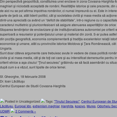
Din perspectivă geopolitică, constituirea unei enclave în zona Covasna-Harghita-M
maghiari şi niciodată acceptată de români. Realităţile istorice şi cele prezente, din
de aici nu se pot afirma împotriva românilor, ci numai împreună cu ei. Este în interes
parte de ţară ca, atât liderii politici, cât şi societatea civilă şi mass-media să acţi
dintr-una apreciată ca având un “deficit de stabilitate”, într-o regiune cu o capacita
caracterul multietnic şi pluriconfesioanl să asigure atenuarea asperităţilor de orice f
Stoparea tendinţelor de enclavizare şi de instituţionalizarea autonomiei pe criterii 
superioară a resurselor şi potenţialului uman şi material din zonă. S-ar putea astf
din poziţia geografică, economia complementară şi tradiţia excelentelor relaţii istor
economice şi umane, atât cu provinciile istorice Moldova şi Ţara Românească, cât şi
Ungaria.
Sunt doar câteva argumente care trebuiesc avute în vedere de clasa politică române
civile şi ai mass-media, cât şi de toţi cei care şi-au intensificat demersurile pentru 
criterii etnice a aşa-zisului “Ţinut secuiesc” grăbindu-se să facă asemănări cu situ
după cum s-a văzut, sunt lipsite de orice temei.
Sf. Gheorghe, 18 februarie 2008
Dr. Ioan Lăcătuşu
Centrul European de Studii Covasna-Harghita
Posted in Uncategorized
Tags:
"Tinutul Secuiesc"
,
Centrul European de Stu
Lăcătuşu
,
Europai Ido
,
extremism maghiar
,
Harghita
,
kosovo
,
Mures
,
Odorheiu Sec
UDMR
2 Comments »