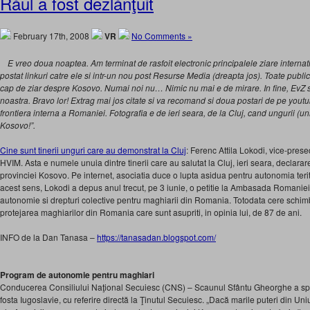
Răul a fost dezlănţuit
February 17th, 2008
VR
No Comments »
E vreo doua noaptea. Am terminat de rasfoit electronic principalele ziare intern
postat linkuri catre ele si intr-un nou post Resurse Media (dreapta jos). Toate publi
cap de ziar despre Kosovo. Numai noi nu… Nimic nu mai e de mirare. In fine, EvZ 
noastra. Bravo lor! Extrag mai jos citate si va recomand si doua postari de pe you
frontiera interna a Romaniei. Fotografia e de ieri seara, de la Cluj, cand ungurii (uni
Kosovo!”.
Cine sunt tinerii unguri care au demonstrat la Cluj
: Ferenc Attila Lokodi, vice-presed
HVIM. Asta e numele unuia dintre tinerii care au salutat la Cluj, ieri seara, declara
provinciei Kosovo. Pe internet, asociatia duce o lupta asidua pentru autonomia terito
acest sens, Lokodi a depus anul trecut, pe 3 iunie, o petitie la Ambasada Romaniei
autonomie si drepturi colective pentru maghiarii din Romania. Totodata cere schim
protejarea maghiarilor din Romania care sunt asupriti, in opinia lui, de 87 de ani.
INFO de la Dan Tanasa
–
https://tanasadan.blogspot.com/
Program de autonomie pentru maghiari
Conducerea Consiliului Naţional Secuiesc (CNS) – Scaunul Sfântu Gheorghe a specul
fosta Iugoslavie, cu referire directă la Ţinutul Secuiesc. „Dacă marile puteri din U