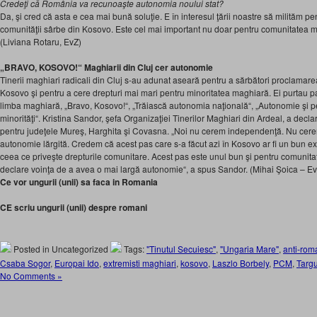
Credeţi că România va recunoaşte autonomia noului stat?
Da, şi cred că asta e cea mai bună soluţie. E în interesul ţării noastre să milităm pen
comunităţii sârbe din Kosovo. Este cel mai important nu doar pentru comunitatea mag
(Liviana Rotaru, EvZ)
„BRAVO, KOSOVO!“ Maghiarii din Cluj cer autonomie
Tinerii maghiari radicali din Cluj s-au adunat aseară pentru a sărbători proclamar
Kosovo şi pentru a cere drepturi mai mari pentru minoritatea maghiară. Ei purtau pa
limba maghiară, „Bravo, Kosovo!“, „Trăiască autonomia naţională“, „Autonomie şi pe
minorităţi“. Kristina Sandor, şefa Organizaţiei Tinerilor Maghiari din Ardeal, a decl
pentru judeţele Mureş, Harghita şi Covasna. „Noi nu cerem independenţă. Nu cere
autonomie lărgită. Credem că acest pas care s-a făcut azi în Kosovo ar fi un bun 
ceea ce priveşte drepturile comunitare. Acest pas este unul bun şi pentru comuni
declare voinţa de a avea o mai largă autonomie“, a spus Sandor. (Mihai Şoica – Ev
Ce vor ungurii (unii) sa faca in Romania
CE scriu ungurii (unii) despre romani
Posted in Uncategorized
Tags:
"Tinutul Secuiesc"
,
"Ungaria Mare"
,
anti-rom
Csaba Sogor
,
Europai Ido
,
extremisti maghiari
,
kosovo
,
Laszlo Borbely
,
PCM
,
Targ
No Comments »