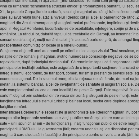
cetăţenii continentului, în aşa zisul “Ţinut secuiesc”, românii sunt priviţi cu suspici
vina că urmăresc “schimbarea structurii etnice” şi “românizarea pământului secuiesc
XIII, la poalele Carpaţilor de curbură, secuii şi maghiari au trăit şi trăiesc înconjuraţ
care au avut relaţii bune, atât la nivelul liderilor, cât şi la cel al oamenilor de rând. 
maghiari din Arcul intracarpatic, şi-au găsit rosturi profesionale, împlinindu-şi dest
apoi în Regatul României, bucurându-se de ospitalitate, înţelegere, sprijin şi de o 
românilor. La rândul lor, datorită faptului că trecătorile din Carpaţi, au însemnat î
sensuri de circulaţie”, mulţi români stabiliţi în această parte de ţară, de-a lungul tim
prosperitatea comunităţilor locale şi a binelui-public.
Susţinerea obţinerii unei autonomii pe criterii etnice a aşa-zisului Ţinut secuiesc, 
relaţiile dintre români şi maghiari, având numeroase consecinţe negative, ce se pot 
repeziciune, după “principiul dominoului”. Să reamintim faptul că funcţionarea unităţ
principalelor instituţii publice, este asigurată de o importantă susţinere financiară de
Întreg sistemul economic, de transport, comerţ, turism şi prestări de servicii este l
economic naţional. De la sistemul energetic, la reţeaua de căi ferate, drumuri naţi
metan, la sistemul bancar, la cel de învăţământ, de sănătate şi asigurări sociale. 
este complementară cu cea a unor localităţi de peste Carpaţi. Este sugestivă, în ac
cartofi”, obţinut prin schimbul dintre varza din zonă şi strugurii de peste munţi. Este 
funcţionarea întregului sistemul turistic şi balnear local, sector care depinde aproa
turiştilor români.
Intensificarea demersurile separatiste şi autonomiste ale liderilor maghiari, nu po
asupra altor importante sectoare ale vieţii publice româneşti, dintre care amintim: p
sute – unii spun chiar mii – de funcţionari şi înalţi funcţionari publici de etnie maghia
participării UDMR-ului la guvernarea ţării; crearea unor situaţii de disconfort pentr
maghiară care studiază în facultăţile din principalele centre universitare ale ţării; 