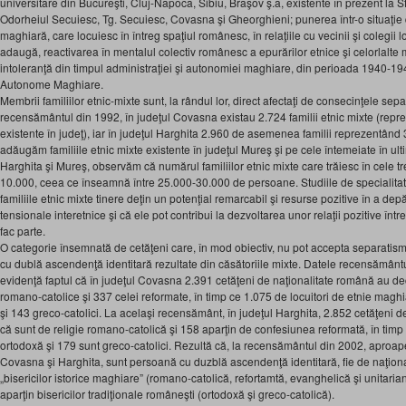
universitare din Bucureşti, Cluj-Napoca, Sibiu, Braşov ş.a, existente în prezent la
Odorheiul Secuiesc, Tg. Secuiesc, Covasna şi Gheorghieni; punerea într-o situaţie d
maghiară, care locuiesc în întreg spaţiul românesc, în relaţiile cu vecinii şi colegii
adaugă, reactivarea în mentalul colectiv românesc a epurărilor etnice şi celorlalt
intoleranţă din timpul administraţiei şi autonomiei maghiare, din perioada 1940-194
Autonome Maghiare.
Membrii familiilor etnic-mixte sunt, la rândul lor, direct afectaţi de consecinţele sepa
recensământul din 1992, în judeţul Covasna existau 2.724 familii etnic mixte (reprez
existente în judeţ), iar în judeţul Harghita 2.960 de asemenea familii reprezentând 
adăugăm familiile etnic mixte existente în judeţul Mureş şi pe cele întemeiate în ult
Harghita şi Mureş, observăm că numărul familiilor etnic mixte care trăiesc în cele t
10.000, ceea ce înseamnă între 25.000-30.000 de persoane. Studiile de specialitat
familiile etnic mixte tinere deţin un potenţial remarcabil şi resurse pozitive în a depă
tensionale interetnice şi că ele pot contribui la dezvoltarea unor relaţii pozitive într
fac parte.
O categorie însemnată de cetăţeni care, în mod obiectiv, nu pot accepta separatism
cu dublă ascendenţă identitară rezultate din căsătoriile mixte. Datele recensământu
evidenţă faptul că în judeţul Covasna 2.391 cetăţeni de naţionalitate română au dec
romano-catolice şi 337 celei reformate, în timp ce 1.075 de locuitori de etnie maghi
şi 143 greco-catolici. La acelaşi recensământ, în judeţul Harghita, 2.852 cetăţeni 
că sunt de religie romano-catolică şi 158 aparţin de confesiunea reformată, în timp
ortodoxă şi 179 sunt greco-catolici. Rezultă că, la recensământul din 2002, aproap
Covasna şi Harghita, sunt persoană cu duzblă ascendenţă identitară, fie de naţiona
„bisericilor istorice maghiare” (romano-catolică, refortamtă, evanghelică şi unitaria
aparţin bisericilor tradiţionale româneşti (ortodoxă şi greco-catolică).