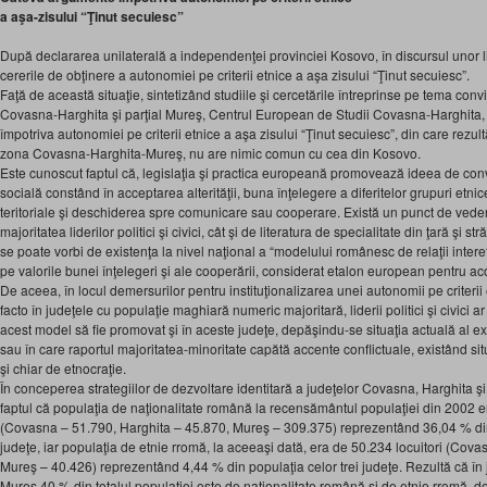
a aşa-zisului “Ţinut secuiesc”
După declararea unilaterală a independenţei provinciei Kosovo, în discursul unor li
cererile de obţinere a autonomiei pe criterii etnice a aşa zisului “Ţinut secuiesc”.
Faţă de această situaţie, sintetizând studiile şi cercetările întreprinse pe tema convie
Covasna-Harghita şi parţial Mureş, Centrul European de Studii Covasna-Harghita,
împotriva autonomiei pe criterii etnice a aşa zisului “Ţinut secuiesc”, din care rezultă 
zona Covasna-Harghita-Mureş, nu are nimic comun cu cea din Kosovo.
Este cunoscut faptul că, legislaţia şi practica europeană promovează ideea de conv
socială constând în acceptarea alterităţii, buna înţelegere a diferitelor grupuri etni
teritoriale şi deschiderea spre comunicare sau cooperare. Există un punct de vede
majoritatea liderilor politici şi civici, cât şi de literatura de specialitate din ţară şi 
se poate vorbi de existenţa la nivel naţional a “modelului românesc de relaţii intere
pe valorile bunei înţelegeri şi ale cooperării, considerat etalon european pentru aco
De aceea, în locul demersurilor pentru instituţionalizarea unei autonomii pe criteri
facto în judeţele cu populaţie maghiară numeric majoritară, liderii politici şi civici 
acest model să fie promovat şi în aceste judeţe, depăşindu-se situaţia actuală al exi
sau în care raportul majoritatea-minoritate capătă accente conflictuale, existând sit
şi chiar de etnocraţie.
În conceperea strategiilor de dezvoltare identitară a judeţelor Covasna, Harghita şi
faptul că populaţia de naţionalitate română la recensământul populaţiei din 2002
(Covasna – 51.790, Harghita – 45.870, Mureş – 309.375) reprezentând 36,04 % din p
judeţe, iar populaţia de etnie rromă, la aceeaşi dată, era de 50.234 locuitori (Cova
Mureş – 40.426) reprezentând 4,44 % din populaţia celor trei judeţe. Rezultă că în
Mureş 40 % din totalul populaţiei este de naţionalitate română şi de etnie rromă, 