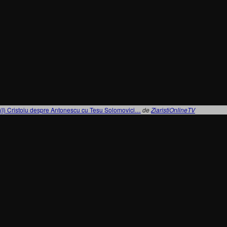
(I) Cristoiu despre Antonescu cu Tesu Solomovici…
de
ZiaristiOnlineTV