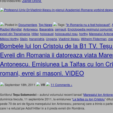
Foto/Video/Info:
Ziaristi Online
Posted in
Documentare
,
Top News
Tags:
"In Romania nu a fost holocaust"
,
Razboi Mondial
,
Antonescu
,
Basarabia
,
cernauti
,
Enciclopedia regimului comunis
evreii din Transilvania
,
Hitler
,
holocaust
,
holocaustul rosu
,
horthy
,
Maresalul Anton
Miklos Horthy
,
Stalin
,
transnistria
,
Ungaria
,
Vladimir Iliescu
,
Wilhelm Filderman
,
zia
Bombele lui Ion Cristoiu de la B1 TV. Teșu
Evreii din Romania ii datoreaza viata Mares
Antonescu. Emisiunea La Taifas cu Ion Crist
romani, evrei si masoni. VIDEO
September 18th, 2011
VR
11 Comments »
Scriitorul
Teșu Solomovici
– autorul volumului recent lansat “
Maresalul Ion Antone
duminica trecuta, 11 septembrie 2011, la emisiunea “
La taifas cu Ion Cristoiu
” difu
peste 70 de ani de figura mareșalului Ion Antonescu, personaj care a trimis o parte a
care l-a refuzat pe Adolf Hitler în a îi preda evreii din România.