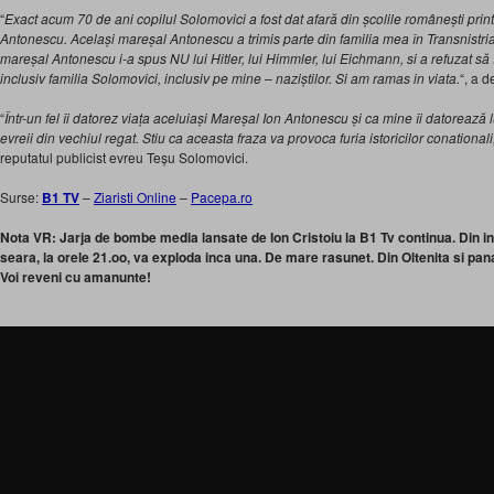
“
Exact acum 70 de ani copilul Solomovici a fost dat afară din școlile românești pri
Antonescu. Același mareșal Antonescu a trimis parte din familia mea în Transnistria
mareșal Antonescu i-a spus NU lui Hitler, lui Himmler, lui Eichmann, si a refuzat să
inclusiv familia Solomovici, inclusiv pe mine – naziștilor. Si am ramas in viata.
“, a d
“
Într-un fel îi datorez viața aceluiași Mareșal Ion Antonescu și ca mine îi datorează 
evreii din vechiul regat. Stiu ca aceasta fraza va provoca furia istoricilor conationali
reputatul publicist evreu Teșu Solomovici.
Surse:
B1 TV
–
Ziaristi Online
–
Pacepa.ro
Nota VR: Jarja de bombe media lansate de Ion Cristoiu la B1 Tv continua. Din in
seara, la orele 21.oo, va exploda inca una. De mare rasunet. Din Oltenita si pan
Voi reveni cu amanunte!