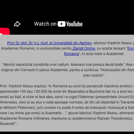
Prof. Dr. phil. Dr. h.c. mult. al Universitatii din Aachen
, istoricul Vladimir Iliesc
Academiei Romane), in exclusivitate pentru
Ziaristi Online
, cu ocazia lansarii “
Enc
Romania
“, in aula mare a Academiei.
“Istoricii reprezinta constiinta unei natiuni. Adevarul mai presus decat toate.” Asa 
originar din Cernauti in plenul Academiei, pentru a continua: “Holocaustul din 
plan cosmic”.
Prof. Vladimir Iliescu explica: “In Romania au avut loc persecutii impotriva evreilor,
aproximativ 100 sau 120.000 de evrei din Basarabia si Bucovina dar nu a avut loc 
evreii au trait, si chiar si fara stea, cand l-a rugat Filderman (presedintele Uniunii
Antonescu, deci ei au dus o viata aproape normala, iar din cei deportati in Transnistr
si Wilhelm Filderman), prin urmare nu poate fi vorba de holocaust. Holocaust a fos
care i-au trimis (pe evrei) la Auschwitz…”, spune istoricul Vladimir Iliescu, afirmand
Academiei Romane infiintarea, impreuna cu academicianul Razvan Theodorescu, a u
filosemiti””.