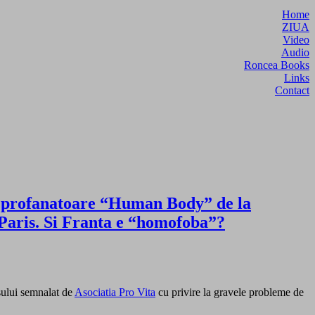
Home
ZIUA
Video
Audio
Roncea Books
Links
Contact
ile profanatoare “Human Body” de la
 Paris. Si Franta e “homofoba”?
sului semnalat de
Asociatia Pro Vita
cu privire la gravele probleme de