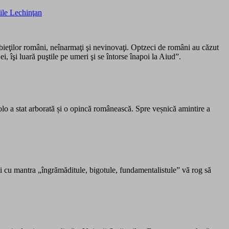
sile Lechinţan
bieţilor români, neînarmaţi şi nevinovaţi. Optzeci de români au căzut
ei, îşi luară puştile pe umeri şi se întorse înapoi la Aiud”.
colo a stat arborată și o opincă românească. Spre veșnică amintire a
i cu mantra „îngrămăditule, bigotule, fundamentalistule” vă rog să