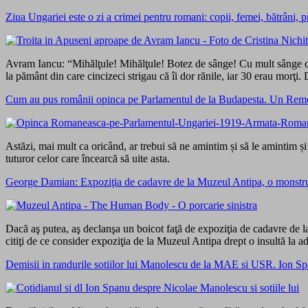
Ziua Ungariei este o zi a crimei pentru romani: copii, femei, bătrâni, p
Avram Iancu: “Mihălţule! Mihălţule! Botez de sânge! Cu mult sânge de d
la pământ din care cincizeci strigau că îi dor rănile, iar 30 erau morţi. D
Cum au pus românii opinca pe Parlamentul de la Budapesta. Un Rem
Astăzi, mai mult ca oricând, ar trebui să ne amintim și să le amintim și
tuturor celor care încearcă să uite asta.
George Damian: Expoziţia de cadavre de la Muzeul Antipa, o monstruoz
Dacă aş putea, aş declanşa un boicot faţă de expoziţia de cadavre de 
citiţi de ce consider expoziţia de la Muzeul Antipa drept o insultă la ad
Demisii in randurile sotiilor lui Manolescu de la MAE si USR. Ion 