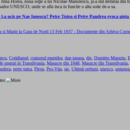
l, Irina Horea, noua soţie a lui Nicolae Manolescu, şi-a dat demisia din 
sador UNESCO, unde se afla inca in functie o alta sotie de-a sa.
 l-a ucis pe Nae Ionescu? Petre Tutea si Petre Pandrea evoca pista ot
ancu
,
Cotidianul
,
craisorul muntilor
,
dan tanasa
,
die
,
Dumitru Murariu
,
E
e unguri in Transilvania
,
Masacre din 1848
,
Masacre din Transilvania
,
andrea
,
petre tutea
,
Plesu
,
Pro-Vita
,
sie
,
Ultimii nebuni
,
unesco
,
uniunea 