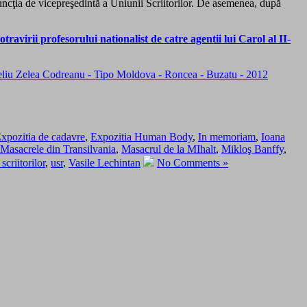
funcţia de vicepreşedintă a Uniunii Scriitorilor. De asemenea, după
ravirii profesorului nationalist de catre agentii lui Carol al II-
xpozitia de cadavre
,
Expozitia Human Body
,
In memoriam
,
Ioana
Masacrele din Transilvania
,
Masacrul de la MIhalt
,
Mikloş Banffy
,
scriitorilor
,
usr
,
Vasile Lechintan
No Comments »