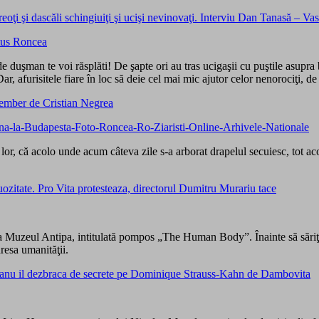
reoţi şi dascăli schingiuiţi şi ucişi nevinovaţi. Interviu Dan Tanasă – Va
uşman te voi răsplăti! De şapte ori au tras ucigaşii cu puştile asupra 
ar, afurisitele fiare în loc să deie cel mai mic ajutor celor nenorociţi, de 
ember de Cristian Negrea
 lor, că acolo unde acum câteva zile s-a arborat drapelul secuiesc, tot a
itate. Pro Vita protesteaza, directorul Dumitru Murariu tace
la Muzeul Antipa, intitulată pompos „The Human Body”. Înainte să săriţ
resa umanităţii.
Spanu il dezbraca de secrete pe Dominique Strauss-Kahn de Dambovita