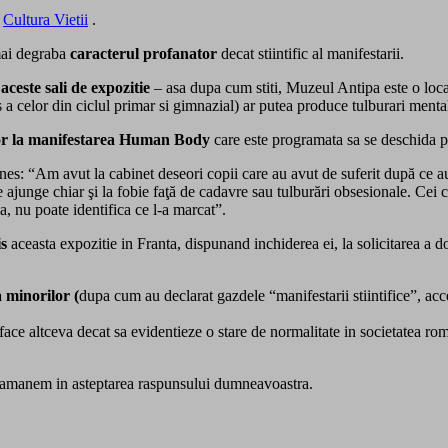
a
Cultura Vietii
.
mai degraba
caracterul profanator
decat stiintific al manifestarii.
 aceste sali de expozitie
– asa dupa cum stiti, Muzeul Antipa este o locat
 a celor din ciclul primar si gimnazial) ar putea produce tulburari menta
lor la manifestarea Human Body
care este programata sa se deschida pe
es: “Am avut la cabinet deseori copii care au avut de suferit după ce au
e ajunge chiar şi la fobie faţă de cadavre sau tulburări obsesionale. Cei 
ia, nu poate identifica ce l-a marcat”.
is
aceasta expozitie in Franta, dispunand inchiderea ei, la solicitarea a
a minorilor (
dupa cum au declarat gazdele “manifestarii stiintifice”, acc
face altceva decat sa evidentieze o stare de normalitate in societatea roma
 ramanem in asteptarea raspunsului dumneavoastra.