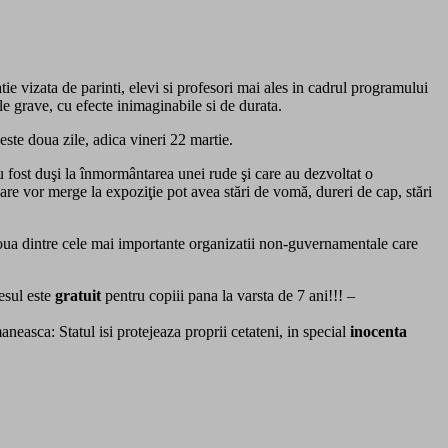
ie vizata de parinti, elevi si profesori mai ales in cadrul programului
le grave, cu efecte inimaginabile si de durata.
ste doua zile, adica vineri 22 martie.
 fost duşi la înmormântarea unei rude şi care au dezvoltat o
care vor merge la expoziţie pot avea stări de vomă, dureri de cap, stări
 doua dintre cele mai importante organizatii non-guvernamentale care
esul este
gratuit
pentru copiii pana la varsta de 7 ani!!! –
neasca: Statul isi protejeaza proprii cetateni, in special
inocenta