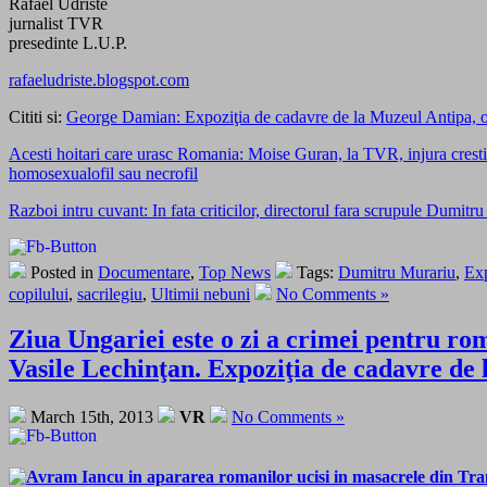
Rafael Udriste
jurnalist TVR
presedinte L.U.P.
rafaeludriste.blogspot.com
Cititi si:
George Damian: Expoziţia de cadavre de la Muzeul Antipa, o 
Acesti hoitari care urasc Romania: Moise Guran, la TVR, injura cresti
homosexualofil sau necrofil
Razboi intru cuvant: In fata criticilor, directorul fara scrupule 
Posted in
Documentare
,
Top News
Tags:
Dumitru Murariu
,
Exp
copilului
,
sacrilegiu
,
Ultimii nebuni
No Comments »
Ziua Ungariei este o zi a crimei pentru roma
Vasile Lechinţan. Expoziţia de cadavre de 
March 15th, 2013
VR
No Comments »