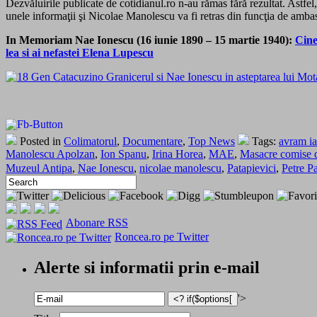
Dezvăluirile publicate de cotidianul.ro n-au rămas fără rezultat. Astfe
unele informaţii şi Nicolae Manolescu va fi retras din funcţia de amba
In Memoriam Nae Ionescu (16 iunie 1890 – 15 martie 1940):
Cine
lea si ai nefastei Elena Lupescu
Posted in
Colimatorul
,
Documentare
,
Top News
Tags:
avram i
Manolescu Apolzan
,
Ion Spanu
,
Irina Horea
,
MAE
,
Masacre comise d
Muzeul Antipa
,
Nae Ionescu
,
nicolae manolescu
,
Patapievici
,
Petre P
Abonare RSS
Roncea.ro pe Twitter
Alerte si informatii prin e-mail
'>