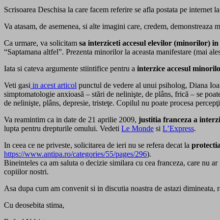
Scrisoarea Deschisa la care facem referire se afla postata pe internet l
Va atasam, de asemenea, si alte imagini care, credem, demonstreaza 
Ca urmare, va solicitam
sa interziceti accesul elevilor (minorilor) in
“Saptamana altfel”. Prezenta minorilor la aceasta manifestare (mai ales
Iata si cateva argumente stiintifice pentru a
interzice accesul minori
Veti gasi
in acest articol
punctul de vedere al unui psiholog, Diana Ioan
simptomatologie anxioasă – stări de nelinişte, de plâns, frică – se poat
de nelinişte, plâns, depresie, tristeţe. Copilul nu poate procesa percepţ
Va reamintim ca in date de 21 aprilie 2009,
justitia franceza a interz
lupta pentru drepturile omului. Vedeti
Le Monde
si
L’Express
.
In ceea ce ne priveste, solicitarea de ieri nu se refera decat la
protecti
https://www.antipa.ro/
categories/55/pages/296
).
Bineinteles ca am saluta o decizie similara cu cea franceza, care nu ar 
copiilor nostri.
Asa dupa cum am convenit si in discutia noastra de astazi dimineata,
Cu deosebita stima,