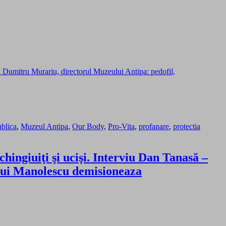
i Dumitru Murariu, directorul Muzeului Antipa: pedofil,
ublica
,
Muzeul Antipa
,
Our Body
,
Pro-Vita
,
profanare
,
protectia
chingiuiţi şi ucişi. Interviu Dan Tanasă –
 lui Manolescu demisioneaza