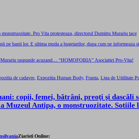
monstruozitate. Pro Vita protesteaza, directorul Dumitru Murariu tace
nii pe banii lor. E ultima moda a bugetarilor, dupa cum ne informeaza s
Dumitru Murariu raspunde acuzand… “HOMOFOBIA” Asociatiei Pro-Vita!
ozitia de cadavre
,
Expozitia Human Body
,
Franta
,
Liga de Uitilitate P
ni: copii, femei, bătrâni, preoţi şi dascăli s
la Muzeul Antipa, o monstruozitate. Sotiile
Ziaristi Online: