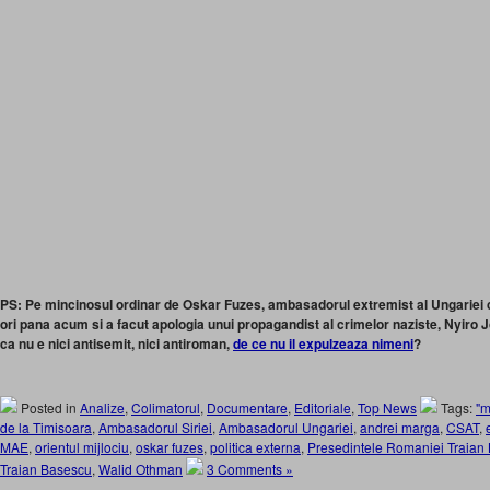
PS: Pe mincinosul ordinar de Oskar Fuzes, ambasadorul extremist al Ungariei ca
ori pana acum si a facut apologia unui propagandist al crimelor naziste, Nyiro J
ca nu e nici antisemit, nici antiroman,
de ce nu il expulzeaza nimeni
?
Posted in
Analize
,
Colimatorul
,
Documentare
,
Editoriale
,
Top News
Tags:
"m
de la Timisoara
,
Ambasadorul Siriei
,
Ambasadorul Ungariei
,
andrei marga
,
CSAT
,
MAE
,
orientul mijlociu
,
oskar fuzes
,
politica externa
,
Presedintele Romaniei Traian
Traian Basescu
,
Walid Othman
3 Comments »