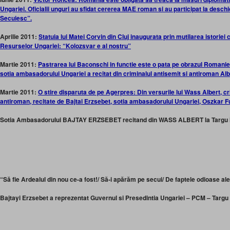
Ungariei. Oficialii unguri au sfidat cererea MAE roman si au participat la desch
Secuiesc”.
Aprilie 2011:
Statuia lui Matei Corvin din Cluj inaugurata prin mutilarea istoriei c
Resurselor Ungariei: “Kolozsvar e al nostru”
Martie 2011:
Pastrarea lui Baconschi in functie este o pata pe obrazul Romaniei
sotia ambasadorului Ungariei a recitat din criminalul antisemit si antiroman
Martie 2011:
O stire disparuta de pe Agerpres: Din versurile lui Wass Albert, cr
antiroman, recitate de Bajtai Erzsebet, sotia ambasadorului Ungariei, Oszkar
Sotia Ambasadorului BAJTAY ERZSEBET recitand din WASS ALBERT la Targu M
“Să fie Ardealul din nou ce-a fost!/ Să-i apărăm pe secui/ De faptele odioase al
Bajtayi Erzsebet a reprezentat Guvernul si Presedintia Ungariei – PCM – Targu