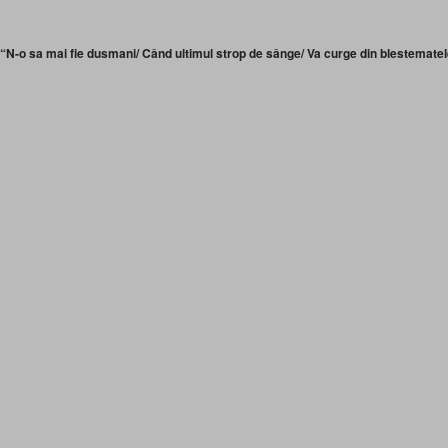
“N-o sa mai fie dusmani/ Când ultimul strop de sânge/ Va curge din blestemate