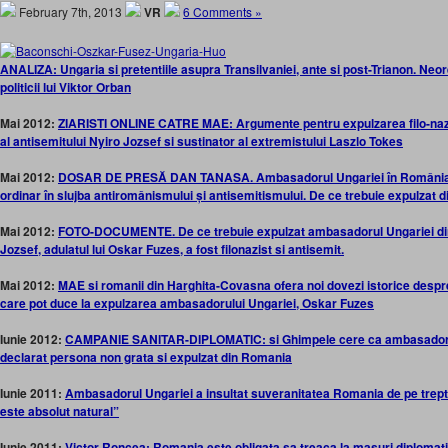
February 7th, 2013
VR
6 Comments »
ANALIZA: Ungaria si pretentiile asupra Transilvaniei, ante si post-Trianon. Neo
politicii lui Viktor Orban
Mai 2012:
ZIARISTI ONLINE CATRE MAE: Argumente pentru expulzarea filo-nazis
al antisemitului Nyiro Jozsef si sustinator al extremistului Laszlo Tokes
Mai 2012:
DOSAR DE PRESĂ DAN TANASA. Ambasadorul Ungariei în România, 
ordinar în slujba antiromânismului și antisemitismului. De ce trebuie expulzat
Mai 2012:
FOTO-DOCUMENTE. De ce trebuie expulzat ambasadorul Ungariei din
Jozsef, adulatul lui Oskar Fuzes, a fost filonazist si antisemit.
Mai 2012:
MAE si romanii din Harghita-Covasna ofera noi dovezi istorice despre
care pot duce la expulzarea ambasadorului Ungariei, Oskar Fuzes
Iunie 2012:
CAMPANIE SANITAR-DIPLOMATIC: si Ghimpele cere ca ambasadorul 
declarat persona non grata si expulzat din Romania
Iunie 2011:
Ambasadorul Ungariei a insultat suveranitatea Romania de pe trept
este absolut natural”
Iunie 2011:
Victor Roncea:
Romania este obligata sa treaca la masuri diplomati