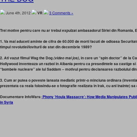
June 4th, 2012
VR
3 Comments »
Trei motive pentru care nu ar trebui expulzat ambasadorul Siriei din Romania,
1. Va mai aduceti aminte de cifra de 60.000 de morti facuti de odioasa Securitat
timpul revolutiei/loviturii de stat din decembrie 1989?
2. Ati vazut filmul Wag the Dog
, in care un “spin doctor” de la C
(video mai jos)
Hollywood inventeaza un razboi in Albania pentru ca presedintele sa castige si 
“bombele nucleare” ale lui Saddam – motivul pentru declansarea razboiului din I
3. Cum ar putea o poveste lansata mediatic printr-o minciuna ordinara (inventi
prezentata ca reala folosindu-se o fotografie realizata in Irak, cu ani inainte) s
Documentare InfoWars:
Phony ‘Houla Massacre’: How Media Manipulates Publ
in Syria