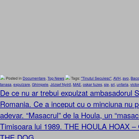
Posted in
Documentare
,
Top News
Tags:
"Tinutul Secuiesc"
,
AVH
,
avo
,
Baco
tanasa
,
expulzare
,
Ghimpele
,
József Nyírő
,
MAE
,
oskar fuzes
,
sie
,
sri
,
unfaria
,
victo
De ce nu ar trebui expulzat ambasadorul Si
Romania. Ce a inceput cu o minciuna nu po
adevar. “Masacrul” de la Houla, un “masacr
Timisoara lui 1989. THE HOULA HOAX 
THE DOG