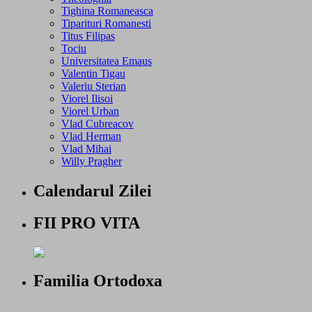
Tighina Romaneasca
Tiparituri Romanesti
Titus Filipas
Tociu
Universitatea Emaus
Valentin Tigau
Valeriu Sterian
Viorel Ilisoi
Viorel Urban
Vlad Cubreacov
Vlad Herman
Vlad Mihai
Willy Pragher
Calendarul Zilei
FII PRO VITA
Familia Ortodoxa