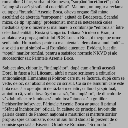
românilor. O fac, vorba lui Eminescu, “surpând încet-încet” până
“ajung să ceară și sufletul cuceriților”. Mai nou, un ungur a reclamat
cu tupeu “brandul” Arsenie Boca, câteva organe fără minte
ascultând de aberația “europeană” agitată de Budapesta. Scandal
mizer, de tip “spining” profesionist, menit să netezească calea
mediatică spre o mizerie și m
ai mare: o combinație “editorială” între
cele două entități, Rusia și Ungaria. Tatiana Niculescu Bran, o
adulatoare a propagandistului PCR Lucian Boia, îi merge pe urme
șenilatului Humanitas pentru a mai atenta la demolarea unui “mit” –
a se citi a unui simbol – al României autentice. Evident, luat din
“topul” marilor români, pentru a satisface normele NKVD și ale
succesorilor săi: Părintele Arsenie Boca.
Subiect ales, chipurile, “întâmplător”, după cum afirmă această
Dorel în fuste a lui Liiceanu, altfel o mare scriitoare a editurilor
antiromâneşti Humanitas şi Polirom care nu se încurcă, după cum se
vede, deloc, dar absolut deloc cu scrisul. Ca să ne lămurim care este
ținta exactă a operațiunii de război mediatic, cultural și spiritual,
amintim că, vorba tovarășei în cauză, “întâmplător”, de dincolo de
văzduhurile care luminează amintirea întunecată a gratiilor
închisorilor bolșevice, Părintele Arsenie Boca ar putea fi primul
“Sfânt al închisorilor” oficial, în calitate de principal favorit din
galeria demnă de Panteon național a martirilor și mărturisitorilor
propuși spre canonizare, dosarul său fiind studiat în prezent de o
comisie specială a Bisericii Ortodoxe Române. “Scriin-du-i”