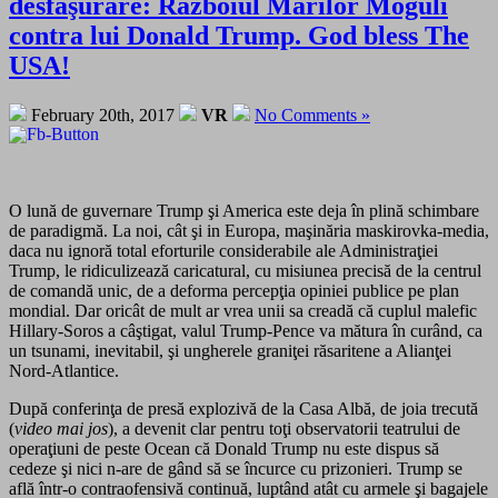
desfăşurare: Războiul Marilor Moguli
contra lui Donald Trump. God bless The
USA!
February 20th, 2017
VR
No Comments »
O lună de guvernare Trump şi America este deja în plină schimbare
de paradigmă. La noi, cât şi in Europa, maşinăria maskirovka-media,
daca nu ignoră total eforturile considerabile ale Administraţiei
Trump, le ridiculizează caricatural, cu misiunea precisă de la centrul
de comandă unic, de a deforma percepţia opiniei publice pe plan
mondial. Dar oricât de mult ar vrea unii sa creadă că cuplul malefic
Hillary-Soros a câştigat, valul Trump-Pence va mătura în curând, ca
un tsunami, inevitabil, şi ungherele graniţei răsaritene a Alianţei
Nord-Atlantice.
După conferinţa de presă explozivă de la Casa Albă, de joia trecută
(
video mai jos
), a devenit clar pentru toţi observatorii teatrului de
operaţiuni de peste Ocean că Donald Trump nu este dispus să
cedeze şi nici n-are de gând să se încurce cu prizonieri. Trump se
află într-o contraofensivă continuă, luptând atât cu armele şi bagajele