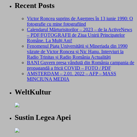
Recent Posts
Victor Roncea suprins de Agerpres în 13 iunie 1990: O
fotografie cu mine fotografiind
Calendarul Mărturisitorilor – 2023 – de la ActiveNews
– PDF/FOTOGRAFII de Ziua Unirii Principatelor
Române. La Mulți Ani!
Fenomenul Piața Universității și Mineriada din 1990
văzute de Victor Roncea și Nic Hanu. Interviuri la
Radio Trinitas și Radio România Actualități
BANI Guvern presa vândută din România campania de
propagandă a fricii COVID – FOTO / PDF
AMSTERDAM – 2.01. 2022 – AFP – MASS
MINCIUNA MEDIA
WeltKultur
Sustin Legea Apei