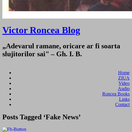
Victor Roncea Blog
„Adevarul ramane, oricare ar fi soarta
slujitorilor sai" – Gh. I. B.
Home
ZIUA
Video
Audio
Roncea Books
Links
Contact
Posts Tagged ‘Fake News’