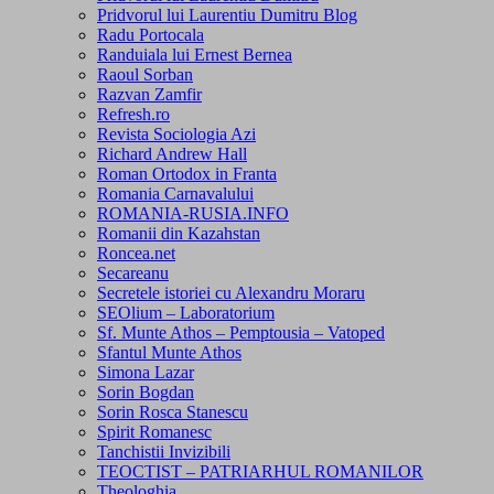
Pridvorul lui Laurentiu Dumitru Blog
Radu Portocala
Randuiala lui Ernest Bernea
Raoul Sorban
Razvan Zamfir
Refresh.ro
Revista Sociologia Azi
Richard Andrew Hall
Roman Ortodox in Franta
Romania Carnavalului
ROMANIA-RUSIA.INFO
Romanii din Kazahstan
Roncea.net
Secareanu
Secretele istoriei cu Alexandru Moraru
SEOlium – Laboratorium
Sf. Munte Athos – Pemptousia – Vatoped
Sfantul Munte Athos
Simona Lazar
Sorin Bogdan
Sorin Rosca Stanescu
Spirit Romanesc
Tanchistii Invizibili
TEOCTIST – PATRIARHUL ROMANILOR
Theologhia