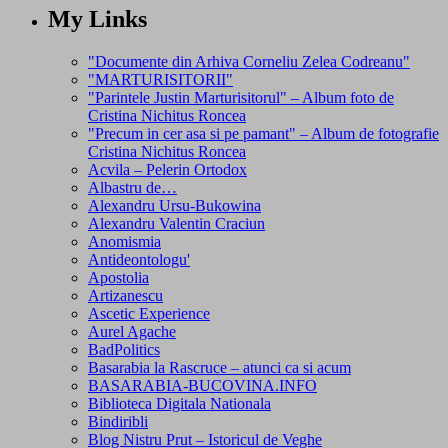
My Links
"Documente din Arhiva Corneliu Zelea Codreanu"
"MARTURISITORII"
"Parintele Justin Marturisitorul" – Album foto de
Cristina Nichitus Roncea
"Precum in cer asa si pe pamant" – Album de fotografie
Cristina Nichitus Roncea
Acvila – Pelerin Ortodox
Albastru de…
Alexandru Ursu-Bukowina
Alexandru Valentin Craciun
Anomismia
Antideontologu'
Apostolia
Artizanescu
Ascetic Experience
Aurel Agache
BadPolitics
Basarabia la Rascruce – atunci ca si acum
BASARABIA-BUCOVINA.INFO
Biblioteca Digitala Nationala
Bindiribli
Blog Nistru Prut – Istoricul de Veghe