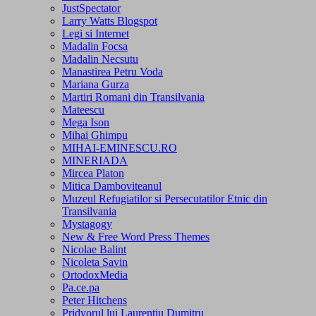
JustSpectator
Larry Watts Blogspot
Legi si Internet
Madalin Focsa
Madalin Necsutu
Manastirea Petru Voda
Mariana Gurza
Martiri Romani din Transilvania
Mateescu
Mega Ison
Mihai Ghimpu
MIHAI-EMINESCU.RO
MINERIADA
Mircea Platon
Mitica Damboviteanul
Muzeul Refugiatilor si Persecutatilor Etnic din
Transilvania
Mystagogy
New & Free Word Press Themes
Nicolae Balint
Nicoleta Savin
OrtodoxMedia
Pa.ce.pa
Peter Hitchens
Pridvorul lui Laurentiu Dumitru