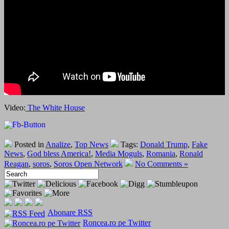
Video:
The White House
Posted in
Analize
,
Top News
Tags:
Donald Trump
,
Fake
News
,
God bless America!
,
Media Moguls
,
Romania
,
Ronald
Reagan
,
soros
,
Soros Open Network
No Comments »
Abonare RSS
Roncea.ro pe Twitter