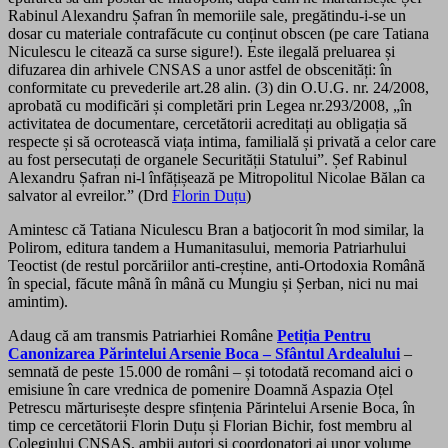
Rabinul Alexandru Șafran în memoriile sale, pregătindu-i-se un
dosar cu materiale contrafăcute cu conținut obscen (pe care Tatiana
Niculescu le citează ca surse sigure!). Este ilegală preluarea și
difuzarea din arhivele CNSAS a unor astfel de obscenități: în
conformitate cu prevederile art.28 alin. (3) din O.U.G. nr. 24/2008,
aprobată cu modificări și completări prin Legea nr.293/2008, „în
activitatea de documentare, cercetătorii acreditați au obligația să
respecte și să ocrotească viața intima, familială și privată a celor care
au fost persecutați de organele Securității Statului”. Șef Rabinul
Alexandru Șafran ni-l înfățișează pe Mitropolitul Nicolae Bălan ca
salvator al evreilor.
” (Drd
Florin Duțu
)
Amintesc că Tatiana Niculescu Bran a batjocorit în mod similar, la
Polirom, editura tandem a Humanitasului, memoria Patriarhului
Teoctist (de restul porcăriilor anti-creștine, anti-Ortodoxia Română
în special, făcute mână în mână cu Mungiu și Șerban, nici nu mai
amintim).
Adaug că am transmis Patriarhiei Române
Petiția Pentru
Canonizarea Părintelui Arsenie Boca – Sfântul Ardealului
–
semnată de peste 15.000 de români – și totodată recomand aici o
emisiune în care vrednica de pomenire Doamnă Aspazia Oțel
Petrescu mărturisește despre sfințenia Părintelui Arsenie Boca, în
timp ce cercetătorii Florin Duțu și Florian Bichir, fost membru al
Colegiului CNSAS, ambii autori și coordonatori ai unor volume