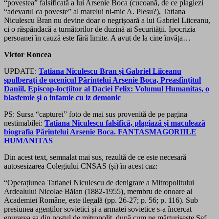
“povestea” falsificată a lui Arsenie Boca (cucoană, de ce plagiezi
“adevarul ca poveste” al marelui ni-mic A. Plesu?), Tatiana
Niculescu Bran nu devine doar o negrișoară a lui Gabriel Liiceanu,
ci o răspândacă a turnătorilor de duzină ai Securității. Ipocrizia
persoanei în cauză este fără limite. A avut de la cine învăța…
Victor Roncea
UPDATE:
Tatiana Niculescu Bran și Gabriel Liiceanu
spulberați de ucenicul Părintelui Arsenie Boca, Preasfințitul
Daniil, Episcop-locțiitor al Daciei Felix: Volumul Humanitas, o
blasfemie şi o infamie cu iz demonic
PS: Sursa “capturei” foto de mai sus provenită de pe pagina
nestimabilei:
Tatiana Niculescu falsifică, plagiază și maculează
biografia Părintelui Arsenie Boca. FANTASMAGORIILE
HUMANITAS
Din acest text, semnalat mai sus, rezultă de ce este necesară
autosesizarea Colegiului CNSAS (și) în acest caz:
“
Operațiunea Tatianei Niculescu de denigrare a Mitropolitului
Ardealului Nicolae Bălan (1882-1955), membru de onoare al
Academiei Române, este ilegală (pp. 26-27; p. 56; p. 116). Sub
presiunea agenților sovietici și a armatei sovietice s-a încercat
epurarea sa din postul de mitropolit, după cum ne mărturisește Șef