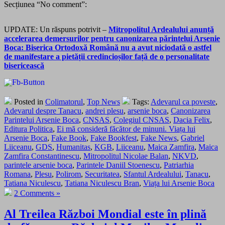
Secțiunea “No comment”:
UPDATE: Un răspuns potrivit –
Mitropolitul Ardealului anunță
accelerarea demersurilor pentru canonizarea părintelui Arsenie
Boca: Biserica Ortodoxă Română nu a avut niciodată o astfel
de manifestare a pietății credincioșilor față de o personalitate
bisericească
Posted in
Colimatorul
,
Top News
Tags:
Adevarul ca poveste
,
Adevarul despre Tanacu
,
andrei plesu
,
arsenie boca
,
Canonizarea
Parintelui Arsenie Boca
,
CNSAS
,
Colegiul CNSAS
,
Dacia Felix
,
Editura Politica
,
Ei mă consideră făcător de minuni. Viața lui
Arsenie Boca
,
Fake Book
,
Fake Bookfest
,
Fake News
,
Gabriel
Liiceanu
,
GDS
,
Humanitas
,
KGB
,
Liiceanu
,
Maica Zamfira
,
Maica
Zamfira Constantinescu
,
Mitropolitul Nicolae Balan
,
NKVD
,
parintele arsenie boca
,
Parintele Daniil Stoenescu
,
Patriarhia
Romana
,
Plesu
,
Polirom
,
Securitatea
,
Sfantul Ardealului
,
Tanacu
,
Tatiana Niculescu
,
Tatiana Niculescu Bran
,
Viața lui Arsenie Boca
2 Comments »
Al Treilea Război Mondial este în plină