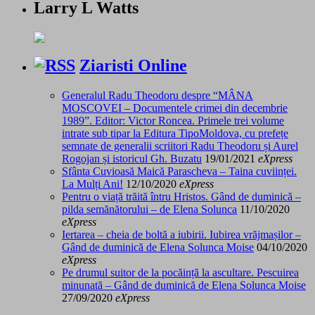
Larry L Watts
Ziaristi Online
Generalul Radu Theodoru despre “MÂNA
MOSCOVEI – Documentele crimei din decembrie
1989”. Editor: Victor Roncea. Primele trei volume
intrate sub tipar la Editura TipoMoldova, cu prefețe
semnate de generalii scriitori Radu Theodoru și Aurel
Rogojan și istoricul Gh. Buzatu
19/01/2021
eXpress
Sfânta Cuvioasă Maică Parascheva – Taina cuviinței.
La Mulți Ani!
12/10/2020
eXpress
Pentru o viață trăită întru Hristos. Gând de duminică –
pilda semănătorului – de Elena Solunca
11/10/2020
eXpress
Iertarea – cheia de boltă a iubirii. Iubirea vrăjmașilor –
Gând de duminică de Elena Solunca Moise
04/10/2020
eXpress
Pe drumul suitor de la pocăință la ascultare. Pescuirea
minunată – Gând de duminică de Elena Solunca Moise
27/09/2020
eXpress