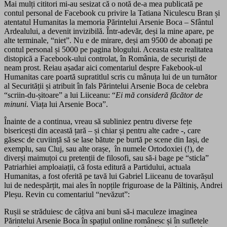
Mai mulți cititori mi-au sesizat că o notă de-a mea publicată pe
contul personal de Facebook cu privire la Tatiana Niculescu Bran și
atentatul Humanitas la memoria Părintelui Arsenie Boca – Sfântul
Ardealului, a devenit invizibilă. Într-adevăr, deși la mine apare, pe
alte terminale, “niet”. Nu e de mirare, deși am 9500 de abonați pe
contul personal și 5000 pe pagina blogului. Aceasta este realitatea
distopică a Facebook-ului controlat, în România, de securiști de
neam prost. Reiau așadar aici comentariul despre Fakebook-ul
Humanitas care poartă supratitlul scris cu mânuța lui de un turnător
al Securității și atribuit în fals Părintelui Arsenie Boca de celebra
“scriin-du-șitoare” a lui Liiceanu: “
Ei mă consideră făcător de
minuni
. Viața lui Arsenie Boca”.
Înainte de a continua, vreau să subliniez pentru diverse fețe
bisericești din această țară – și chiar și pentru alte cadre -, care
găsesc de cuviință să se lase bătute pe burtă pe scene din Iași, de
exemplu, sau Cluj, sau alte orașe, în numele Ortodoxiei (!), de
diverși maimuțoi cu pretenții de filosofi, sau să-i bage pe “sticla”
Patriarhiei amploaiații, că fosta editură a Partidului, actuala
Humanitas, a fost oferită pe tavă lui Gabriel Liiceanu de tovarășul
lui de nedespărțit, mai ales în nopțile friguroase de la Păltiniș, Andrei
Pleșu. Revin cu comentariul “nevăzut”:
Rușii se străduiesc de câțiva ani buni să-i maculeze imaginea
Părintelui Arsenie Boca în spațiul online românesc și în sufletele