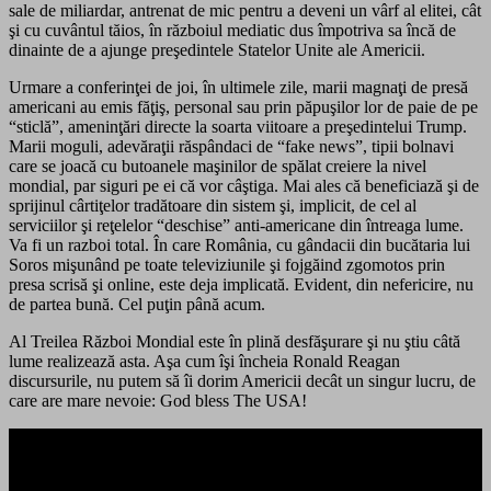
sale de miliardar, antrenat de mic pentru a deveni un vârf al elitei, cât
şi cu cuvântul tăios, în războiul mediatic dus împotriva sa încă de
dinainte de a ajunge preşedintele Statelor Unite ale Americii.
Urmare a conferinţei de joi, în ultimele zile, marii magnaţi de presă
americani au emis făţiş, personal sau prin păpuşilor lor de paie de pe
“sticlă”, ameninţări directe la soarta viitoare a preşedintelui Trump.
Marii moguli, adevăraţii răspândaci de “fake news”, tipii bolnavi
care se joacă cu butoanele maşinilor de spălat creiere la nivel
mondial, par siguri pe ei că vor câştiga. Mai ales că beneficiază şi de
sprijinul cârtiţelor tradătoare din sistem şi, implicit, de cel al
serviciilor şi reţelelor “deschise” anti-americane din întreaga lume.
Va fi un razboi total. În care România, cu gândacii din bucătaria lui
Soros mişunând pe toate televiziunile şi fojgăind zgomotos prin
presa scrisă şi online, este deja implicată. Evident, din nefericire, nu
de partea bună. Cel puţin până acum.
Al Treilea Război Mondial este în plină desfăşurare şi nu ştiu câtă
lume realizează asta. Aşa cum îşi încheia Ronald Reagan
discursurile, nu putem să îi dorim Americii decât un singur lucru, de
care are mare nevoie: God bless The USA!