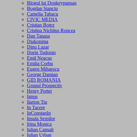
Blogul lui Donkeypapuas
Bogdan Stanciu
Camelia Tabacu
CIVIC MEDIA
Cristian Botez
Cristina Nichitus Roncea
Dan Tanasa
Diakonima
Dinu Lazar
Dorin Tudoran
Emil Neacsu
Emilia Corbu
Eugen Mihaescu
George Damian
GID ROMANIA
Grupul Prospectiv
Henry Porter
Ignus
Ilarion Tiu
In Tacere
InConstanIn
Insula Serpilor
Irina Monica
Iulian Capsali
Iulian Urban