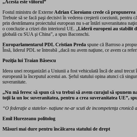
„Acesta este viitorul”
Fostul ministru de Externe
Adrian Cioroianu
crede că propunerea 
Trebuie să se facă paşi decisivi în vederea creşterii coeziunii, pentru c
prin destrămarea proiectului european nu s-ar întări suveranitatea naţio
o concluzie a crizei din interiorul UE. „
Liderii europeni au stabilit
globală cu SUA şi China”, a spus Baconschi.
Europarlamentarul PDL Cristian Preda
spune că Barroso a propus „
Însă, liderul PDL se întreabă „dacă nu avem naţiune, ce avem ca referin
Poziţia lui Traian Băsescu
Ideea unei reorganizări a Uniunii a fost vehiculată încă de anul trecut
europeană la începutul acestui an. Şeful statului opina atunci că singur
suveranitate.
„Nu mă feresc să spun că va trebui să avem curajul să spunem naţ
toţii la un loc suveranitatea, pentru a crea suveranitatea UE”, s
“O federaţie a statelor- naţiune ne-ar scuti de incompetenţa cronică a
Emil Hurezeanu politolog
Măsuri mai dure pentru încălcarea statului de drept