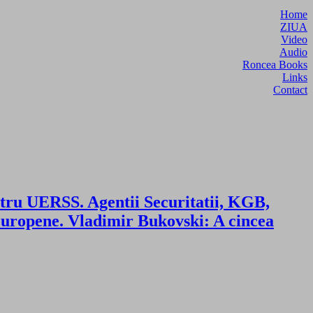
Home
ZIUA
Video
Audio
Roncea Books
Links
Contact
ntru UERSS. Agentii Securitatii, KGB,
 Europene. Vladimir Bukovski: A cincea