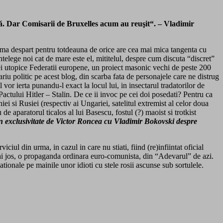
ră. Dar Comisarii de Bruxelles acum au reuşit“. – Vladimir
 ma despart pentru totdeauna de orice are cea mai mica tangenta cu
telege noi cat de mare este el, mititelul, despre cum discuta “discret”
nei utopice Federatii europene, un proiect masonic vechi de peste 200
iu politic pe acest blog, din scarba fata de personajele care ne distrug
vor ierta punandu-l exact la locul lui, in insectarul tradatorilor de
Pactului Hitler – Stalin. De ce ii invoc pe cei doi posedati? Pentru ca
i si Rusiei (respectiv ai Ungariei, satelitul extremist al celor doua
e aparatorul ticalos al lui Basescu, fostul (?) maoist si trotkist
t in exclusivitate de Victor Roncea cu Vladimir Bokovski despre
ul din urma, in cazul in care nu stiati, fiind (re)infiintat oficial
mai jos, o propaganda ordinara euro-comunista, din “Adevarul” de azi.
tionale pe mainile unor idioti cu stele rosii ascunse sub sortulele.