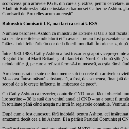
scotoceasă prin arhivele KGB, din care a şi extras, pentru cercetare, un
Vladimir Bukovsky faţă de instalarea baronesei Catherine Ashton: „Leni
Comisarii de Bruxelles acum au reuşit“.
Bukovski: Comisarii UE, mai tari ca cei ai URSS
Numirea baronesei Ashton ca ministru de Externe al UE a fost făcută în s
să discute meritele candidaturii ei în avans – ne-au fost prezentate ca
întârziat nici felicitările în cor de la liderii mondiali. În orice caz, d
Între 1980-1983, Cathy Ashton a fost trezorier şi apoi vicepreşedint
Regatul Unit al Marii Britanii şi al Irlandei de Nord. Cu bună ştiinţă 
neindentificaţi, pe care a refuzat ferm să-i numească, aceştia rămânân
Am demonstrat cu sute de documente strict secrete din arhivele soviet
Moscova. Într-o măsură substanţială, a fost, de asemenea, finanţată de c
scopul de a le creşte influenţa în „mişcarea de pace“.
Cu Cathy Ashton ca trezorier, conturile CND nu au făcut obiectul unui
lire sterline – 38 la sută din venitul anual al CND – nu a putut fi urmă
în totalitate până când aceştia nu intră în registrele contabile. Venitur
După cum a fost cunoscut, fără îndoială, pentru Ashton, cel însărcina
amuzantă decât cea a lui Ashton. El a părăsit Partidul Comunist şi CND-u
Dacă eşti trezorier al unei organizaţii anti-NATO, şi un comunist făţiş 