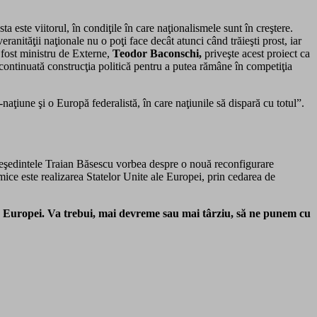
ta este viitorul, în condiţile în care naţionalismele sunt în creştere.
anităţii naţionale nu o poţi face decât atunci când trăieşti prost, iar
t fost ministru de Externe,
Teodor Baconschi,
priveşte acest proiect ca
continuată construcţia politică pentru a putea rămâne în competiţia
ţiune şi o Europă federalistă, în care naţiunile să dispară cu totul”.
. Preşedintele Traian Băsescu vorbea despre o nouă reconfigurare
omice este realizarea Statelor Unite ale Europei, prin cedarea de
le Europei. Va trebui, mai devreme sau mai târziu, să ne punem cu