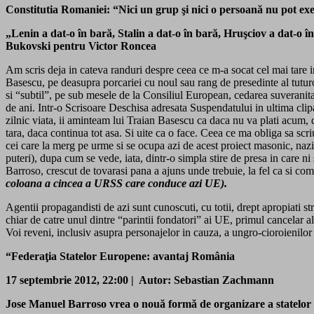
Constitutia Romaniei: “Nici un grup şi nici o persoană nu pot ex
„Lenin a dat-o în bară, Stalin a dat-o în bară, Hruşciov a dat-o 
Bukovski pentru Victor Roncea
Am scris deja in cateva randuri despre ceea ce m-a socat cel mai tare 
Basescu, pe deasupra porcariei cu noul sau rang de presedinte al tuturor
si “subtil”, pe sub mesele de la Consiliul European, cedarea suveranita
de ani. Intr-o Scrisoare Deschisa adresata Suspendatului in ultima clip
zilnic viata, ii aminteam lui Traian Basescu ca daca nu va plati acum, du
tara, daca continua tot asa. Si uite ca o face. Ceea ce ma obliga sa scr
cei care la merg pe urme si se ocupa azi de acest proiect masonic, nazi
puteri), dupa cum se vede, iata, dintr-o simpla stire de presa in care n
Barroso, crescut de tovarasi pana a ajuns unde trebuie, la fel ca si c
coloana a cincea a URSS care conduce azi UE).
Agentii propagandisti de azi sunt cunoscuti, cu totii, drept apropiati s
chiar de catre unul dintre “parintii fondatori” ai UE, primul cancelar
Voi reveni, inclusiv asupra personajelor in cauza, a ungro-cioroienilor 
“Federaţia Statelor Europene: avantaj România
17 septembrie 2012, 22:00 | Autor: Sebastian Zachmann
Jose Manuel Barroso vrea o nouă formă de organizare a statelor