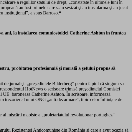
care a regulilor statului de drept, „constatate în ultimele luni în
ropeană au fost primele care s-au sesizat şi au tras alarma şi au jucat
ru instituţional”, a spus Barroso.
“
a ani, la instalarea comuniostoidei Catherine Ashton in fruntea
stru, probitatea profesională şi morală a şefului propus să
de jurnalişti „preşedintele Bilderberg“ pentru faptul că singura sa
corespondentul HotNews o scrisoare trimisă preşedintelui Comisiei
al UE, baroneasa Catherine Ashton. În scrisoare, informează
a trezorier al unui ONG „anti-dezarmare“, tipic celor înfiinţate de
 al mişcării maoiste a „proletariatului revoluţionar portughez“
entrului Rezistenţei Anticomuniste din România şi care a avut ocazia să