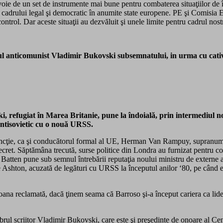
 de un set de instrumente mai bune pentru combaterea situaţiilor de încăl
 cadrului legal şi democratic în anumite state europene. PE şi Comisia Eu
ontrol. Dar aceste situaţii au dezvăluit şi unele limite pentru cadrul nost
orul anticomunist Vladimir Bukovski subsemnatului, in urma cu cativ
, refugiat în Marea Britanie, pune la îndoială, prin intermediul no
antisovietic cu o nouă URSS.
ncţie, ca şi conducătorul formal al UE, Herman Van Rampuy, supranumit 
secret. Săptămâna trecută, surse politice din Londra au furnizat pentru 
Batten pune sub semnul întrebării reputaţia noului ministru de externe 
e Ashton, acuzată de legături cu URSS la începutul anilor ‘80, pe când er
na reclamată, dacă ţinem seama că Barroso şi-a început cariera ca lider
ebrul scriitor Vladimir Bukovski, care este şi preşedinte de onoare al C