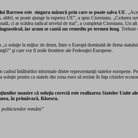
lui Barroso este singura măsură prin care se poate salva UE
. „Aces
ă, altfel, se poate ajunge la ruperea UE”, a spus Cioroianu. „Cedarea suver
nală, ci ar scădea radical nivelul de trai”, a completat Cioroianu. Un al
 diagnosticul, iar acum se caută un remediu pe termen lung
. Trebuie 
o soluţie la mijloc de drum, între o Europă dominată de firma statului-na
ţă?” şi care vor fi noile frontiere ale Federaţiei Europene.
 în cadrul întâlnirilor informale dintre reprezentanţii statelor europene
a soluţie pentru ca statele din zona euro să reziste în faţa crizelor econ
iunilor noastre că soluţia corectă este realizarea Statelor Unite a
punea, în primăvară, Băsescu.
 politicienilor români”