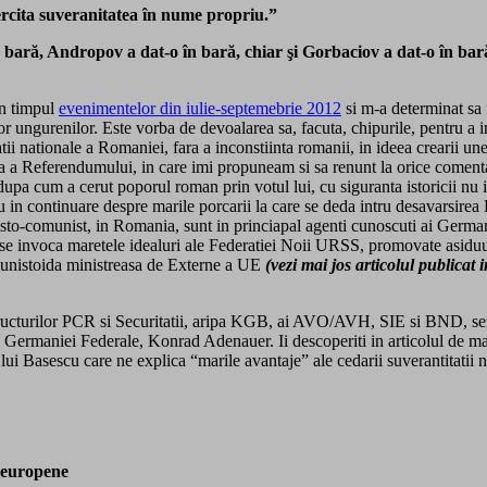
ercita suveranitatea în nume propriu.”
în bară, Andropov a dat-o în bară, chiar şi Gorbaciov a dat-o în ba
in timpul
evenimentelor din iulie-septemebrie 2012
si m-a determinat sa
 ungurenilor. Este vorba de devoalarea sa, facuta, chipurile, pentru a in
tii nationale a Romaniei, fara a inconstiinta romanii, in ideea crearii u
a a Referendumului, in care imi propuneam si sa renunt la orice comentar
pa cum a cerut poporul roman prin votul lui, cu siguranta istoricii nu il 
iu in continuare despre marile porcarii la care se deda intru desavarsirea 
sto-comunist, in Romania, sunt in princiapal agenti cunoscuti ai Germanie
i se invoca maretele idealuri ale Federatiei Noii URSS, promovate asiduu d
omunistoida ministreasa de Externe a UE
(vezi mai jos articolul publica
tructurilor PCR si Securitatii, aripa KGB, ai AVO/AVH, SIE si BND, servici
 al Germaniei Federale, Konrad Adenauer. Ii descoperiti in articolul de 
lui Basescu care ne explica “marile avantaje” ale cedarii suverantitatii na
 europene