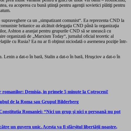
ea, ea acoperea cu bună ştiinţă pentru agenţii sovietici plătiţi pentru
datum.
 sub supraveghere ca un „simpatizant comunist“. Ea reprezenta CND la
comuniste britanice au alcătuit delegaţia CND până la organizaţia
ilor, Ashton a aranjat pentru grupurile CND să se unească cu
re organizată de „Marxism Today“, jurnalul oficial teoretic al
ţiile cu Rusia? Ea nu ar fi obţinut niciodată o asemenea poziţie într-
 Lenin a dat-o în bară, Stalin a dat-o în bară, Hruşciov a dat-o în
r romanilor: Demisia, in primele 5 minute la Cotroceni!
 Clubul de la Roma sau Grupul Bilderberg
Constitutia Romaniei: “Nici un grup şi nici o persoană nu pot
re un guvern unic. Acesta va fi sfârșitul libertății noastre,