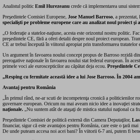
Analistul politic
Emil Hurezeanu
crede că implementarea unui siste
Preşedintele Comisiei Europene,
Jose Manuel Barroso
, a prezentat
specialişti
pe probleme europene care au analizat noul proiect şi au
„O federaţie a statelor-naţiune, acesta este orizontul nostru politic. Fa
preşedintele CE, fără a oferi detalii despre noul proiect european. Tran
CE ar trebui începută în viitorul apropiat prin transformarea tratatelor 
Un argument în favoarea noului concept propus de Barroso rezidă din f
prerogative naţionale în favoarea noului stat federal european. În acest
primele voci ale euroscepticilor au căpătat deja ecou.
Preşedintele Ce
„Resping cu fermitate această idee a lui Jose Barroso. În 2004 am
Avantaj pentru România
„În primul rând, ne-ar scuti de incompetenţa cronică a politicienilor ro
guvernare european. Oricum nu mai aveam nicio idee a inovaţiei strate
naţionale.
„Nu suntem atât de ataşaţi de mistica statului naţional ca fr
Preşedintele Comisiei de politică externă din Camera Deputaţilor,
Las
financiar, sigur că este avantajos pentru România, care este o ţară mai
De unde puteam accesa noi acei bani? În viitorii 6-7 ani, putem fi bene