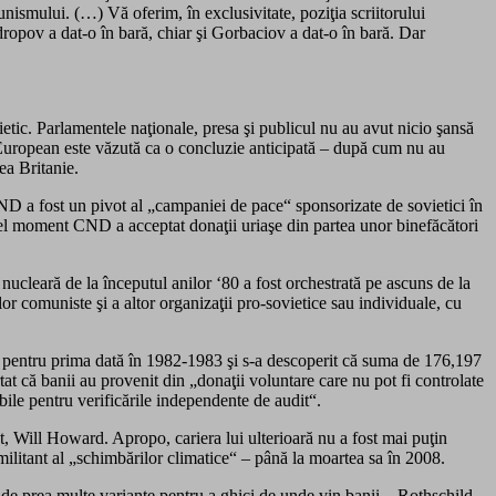
unismului. (…) Vă oferim, în exclusivitate, poziţia scriitorului
ropov a dat-o în bară, chiar şi Gorbaciov a dat-o în bară. Dar
ietic. Parlamentele naţionale, presa şi publicul nu au avut nicio şansă
em European este văzută ca o concluzie anticipată – după cum nu au
ea Britanie.
 a fost un pivot al „campaniei de pace“ sponsorizate de sovietici în
acel moment CND a acceptat donaţii uriaşe din partea unor binefăcători
cleară de la începutul anilor ‘80 a fost orchestrată pe ascuns de la
or comuniste şi a altor organizaţii pro-sovietice sau individuale, cu
i pentru prima dată în 1982-1983 şi s-a descoperit că suma de 176,197
at că banii au provenit din „donaţii voluntare care nu pot fi controlate
ibile pentru verificările independente de audit“.
 Will Howard. Apropo, cariera lui ulterioară nu a fost mai puţin
 militant al „schimbărilor climatice“ – până la moartea sa în 2008.
e de prea multe variante pentru a ghici de unde vin banii – Rothschild,