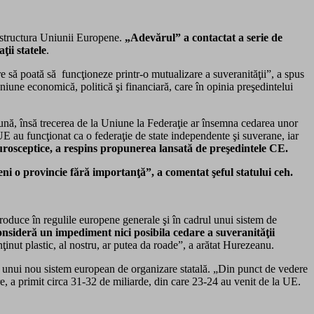
e structura Uniunii Europene.
„Adevărul” a contactat a serie de
ţii statele
.
are să poată să funcţioneze printr-o mutualizare a suveranităţii”, a spus
niune economică, politică şi financiară, care în opinia preşedintelui
nă, însă trecerea de la Uniune la Federaţie ar însemna cedarea unor
 UE au funcţionat ca o federaţie de state independente şi suverane, iar
eurosceptice, a respins propunerea lansată de preşedintele CE.
ni o provincie fără importanţă”, a comentat şeful statului ceh.
troduce în regulile europene generale şi în cadrul unui sistem de
sideră un impediment nici posibila cedare a suveranităţii
ţinut plastic, al nostru, ar putea da roade”, a arătat Hurezeanu.
 unui nou sistem european de organizare statală. „Din punct de vedere
e, a primit circa 31-32 de miliarde, din care 23-24 au venit de la UE.