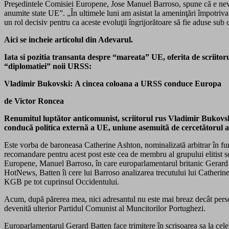
Preşedintele Comisiei Europene, Jose Manuel Barroso, spune că e nevoie
anumite state UE”. „În ultimele luni am asistat la ameninţări împotriva
un rol decisiv pentru ca aceste evoluţii îngrijorătoare să fie aduse sub c
Aici se incheie articolul din Adevarul.
Iata si pozitia transanta despre “mareata” UE, oferita de scriit
“diplomatiei” noii URSS:
Vladimir Bukovski:
A cincea coloana a URSS conduce Europa
de Victor Roncea
Renumitul luptător anticomunist, scriitorul rus Vladimir Bukovski
conducă politica externă a UE, uniune asemuită de cercetătorul 
Este vorba de baroneasa Catherine Ashton, nominalizată arbitrar în fu
recomandare pentru acest post este cea de membru al grupului elitist 
Europene, Manuel Barroso, în care europarlamentarul britanic Gerard 
HotNews, Batten îi cere lui Barroso analizarea trecutului lui Catherin
KGB pe tot cuprinsul Occidentului.
Acum, după părerea mea, nici adresantul nu este mai breaz decât persoa
devenită ulterior Partidul Comunist al Muncitorilor Portughezi.
Europarlamentarul Gerard Batten face trimitere în scrisoarea sa la cel