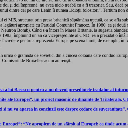
 doi şi doi împreună, nu avea nicio treabă cu a fi trezorier. Sau, dacă put
unul dintre cei pe care Lenin îi numea „idioţii folositori“. Tertium non 
rul ei MI5, strecurat prin presa britanică săptămâna trecută, ea se afla
ea legături apropiate cu Partidul Comunist Francez. În 1980, ea şi două 
 Neutron Bomb). Când s-a întors în Marea Britanie, la sugestia olandez
1983, împlinind un an ca vicepreşedinte al CND, ea a prezidat o întâlni
încredere pentru a reprezenta Europa pe scena lumii, de exemplu, în rela
.
 din urmă o grămadă de sovietici din a cincea coloană care conduc Europa.
r Comisarii de Bruxelles acum au reuşit.
a a lui Basescu pentru a nu deveni presedintele tradator al tuturo
Unite ale Europei”, un proiect masonic de dinainte de Trilaterala,
 si nu va aparea in concluzii este despre cedare de suveranitate”. 
 Europei”: “Ne apropi­em de un sfârșit al Europei: ea tinde acum căt