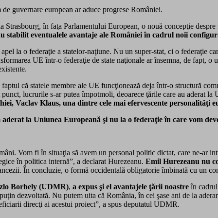
m de guvernare european ar aduce progrese României.
, la Strasbourg, în faţa Parlamentului European, o nouă concepţie despr
 stabilit eventualele avantaje ale României în cadrul noii configura
c apel la o federaţie a statelor-naţiune. Nu un super-stat, ci o federaţie c
sformarea UE într-o federaţie de state naţionale ar însemna, de fapt, o u
existente.
aptul că statele membre ale UE funcţionează deja într-o structură comu
 punct, lucrurile s-ar putea împotmoli, deoarece ţările care au aderat la
hiei, Vaclav Klaus, una dintre cele mai efervescente personalităţi 
 aderat la Uniunea Europeană şi nu la o federaţie în care vom deve
mâni. Vom fi în situaţia să avem un personal politic dictat, care ne-ar in
gice în politica internă”, a declarat Hurezeanu.
Emil Hurezeanu nu con
ancezii. În concluzie, o formă occidentală obligatorie îmbinată cu un con
zlo Borbely (UDMR)
,
a expus şi el avantajele ţării noastre
în cadrul
 puţin dezvoltată. Nu putem uita că România, în cei şase ani de la aderar
ficiarii direcţi ai acestui proiect”, a spus deputatul UDMR.