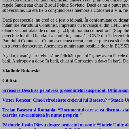
regele Saudit sau chiar Biroul Politic Sovietic. Dacă ea nu a putut pune
subversiune. Ea era fie o conştiincioasă membră a Coloanei a V-a, fie 
Dacă pot specula, nu cred că a fost o idioată. În conformitate cu dosa
întâlnirile Partidului Comunist. Împreună cu tovarăşii ei din CND, av
olandeză controlată de comunişti „Opriţi bomba cu neutron“ (Stop the
perechile lor din Olanda. La conferinţa anuală a CND din 1 decembrie 
Partidului Comunist. Cu un asemenea trecut, cum ar putea ea să fie de 
un guvern democratic. Asemenea numiri sunt posibile doar în EUSSR
Aşadar, tovarăşi, ar trebui să ne felicităm pe noi înşine: avem în cele
bară, Andropov a dat-o în bară, chiar şi Gorbaciov a dat-o în bară. Da
Vladimir Bukovski
Cititi si:
Scrisoare Deschisa pe adresa presedintelui suspendat. Ultima sans
Victor Roncea: Cine-i sfredeleste creierul lui Basescu? “Statele 
Traian Basescu si Romania: “Documentul care se va discuta astazi
exercita suveranitatea în nume propriu.”
Părintele Justin Pârvu despre proiectul masonic “Statele Unite ale