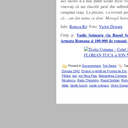
aici încolo n-a mai putut scoate nicio 
vinovaţi că am răscolit jarul din sufletu
cumpănă viaţa. La plecare, i-a revenit pu
că… am dat mâna cu dom’ Mareşal Anto
Info:
Roncea.Ro
: Foto:
Victor Dogaru
Vasile Soimaru via Raoul 
Citiţi şi:
Armata Romana si 100.000 de romani
Posted in
Documentare
,
Top News
Ta
Donului 1942
,
Eroism și jertfă pe Frontul de Est
Pârlea
,
iasi
,
Ion Nica Paiu
,
Manastirea Comana
Niculescu
,
Radu Theodoru
,
Raoul Sorban
,
Roma
Attila
,
Vasile Isachi
,
vasile soimaru
,
Victor Doga