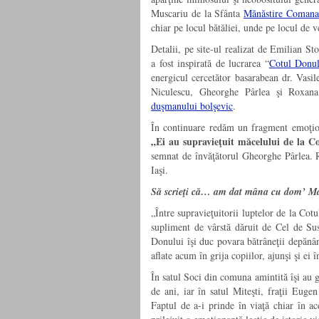
Muscariu de la Sfânta
Mănăstire Comana
chiar pe locul bătăliei, unde pe locul de v
Detalii, pe site-ul realizat de Emilian St
a fost inspirată de lucrarea “
Cotul Donul
energicul cercetător basarabean dr. Vasil
Niculescu, Gheorghe Pârlea şi Roxan
duşmanului bolşevic
.
În continuare redăm un fragment emoţionan
„Ei au supravieţuit măcelului de la Co
semnat de învăţătorul Gheorghe Pârlea. Re
Iaşi.
Să scrieţi că… am dat mâna cu dom’ Ma
„Între supravieţuitorii luptelor de la Cotu
supliment de vârstă dăruit de Cel de Sus
Donului îşi duc povara bătrâneţii depănân
aflate acum în grija copiilor, ajunşi şi ei 
În satul Soci din comuna amintită îşi au 
de ani, iar în satul Miteşti, fraţii Euge
Faptul de a-i prinde în viaţă chiar în ac