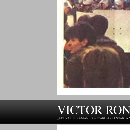
VICTOR RO
„ADEVARUL RAMANE, ORICARE AR FI SOARTA SLU