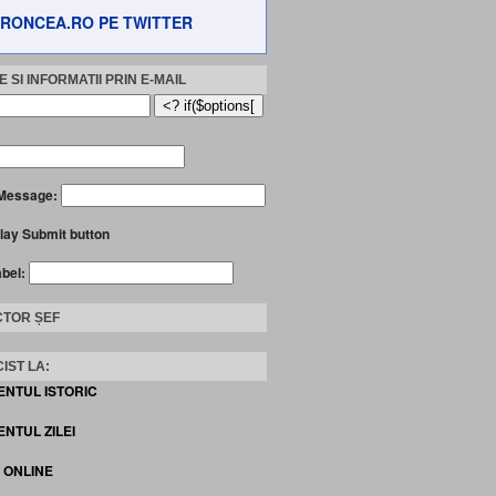
RONCEA.RO PE TWITTER
 SI INFORMATII PRIN E-MAIL
Message:
lay Submit button
abel:
TOR ȘEF
IST LA:
ENTUL ISTORIC
NTUL ZILEI
I ONLINE