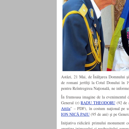
Astăzi, 21 Mai, de Înălţarea Domnului şi
de romani jertfiţi la Cotul Donului în 
pentru Reîntregirea Naţională, ne inform
În frumoasa imagine de la evenimentul de
General (r)
RADU THEODORU
(92 de a
Attila
” – PDF), în costum naţional pe unu
ION NICĂ PAIU
(95 de ani) şi pe Genera
Iniţiativa ridicării primului monument 
aparţine inimosului şi neobositului gene