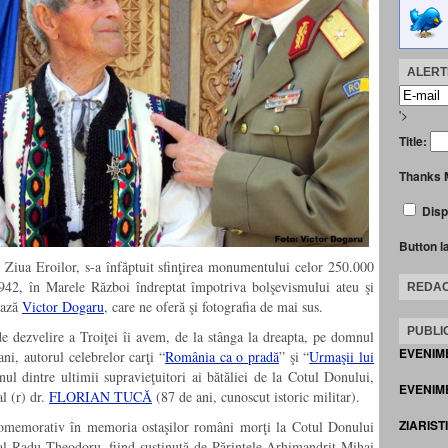
ALERTE
'>
Title:
Thanks 
Disp
Button l
 Ziua Eroilor, s-a înfăptuit sfinţirea monumentului celor 250.000
1942, în Marele Război îndreptat împotriva bolşevismului ateu şi
REDAC
ează
Victor Dogaru
, care ne oferă şi fotografia de mai sus.
PUBLIC
 dezvelire a Troiţei îi avem, de la stânga la dreapta, pe domnul
EVENIM
ni, autorul celebrelor carţi “
România ca o pradă
” şi “
Urmaşii lui
l dintre ultimii supravieţuitori ai bătăliei de la Cotul Donului,
EVENIME
l (r) dr.
FLORIAN TUCĂ
(87 de ani, cunoscut istoric militar).
ZIARIST
comemorativ în memoria ostaşilor români morţi la Cotul Donului
ral Radu Theodoru, fiind susţinută de Părintele Arhimandrit Mihai