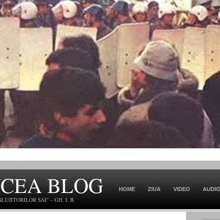
NCEA BLOG
HOME
ZIUA
VIDEO
AUDI
JITORILOR SAI" – GH. I. B.
CONTACT