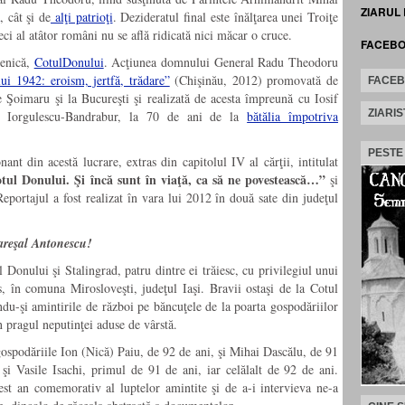
ZIARUL
, cât şi de
alţi patrioţi
. Dezideratul final este înălţarea unei Troiţe
eci al atâtor români nu se află ridicată nici măcar o cruce.
FACEB
oenică,
CotulDonului
. Acţiunea domnului General Radu Theodoru
ui 1942: eroism, jertfă, trădare”
(Chişinău, 2012) promovată de
FACE
e Şoimaru şi la Bucureşti şi realizată de acesta împreună cu Iosif
ZIARIS
a Iorgulescu-Bandrabur, la 70 de ani de la
bătălia împotriva
PESTE
t din acestă lucrare, extras din capitolul IV al cărţii, intitulat
tul Donului. Şi încă sunt în viaţă, ca să ne povestească…”
şi
portajul a fost realizat în vara lui 2012 în două sate din judeţul
reşal Antonescu!
l Donului şi Stalingrad, patru dintre ei trăiesc, cu privilegiul unui
, în comuna Mirosloveşti, judeţul Iaşi. Bravii ostaşi de la Cotul
du-şi amintirile de război pe băncuţele de la poarta gospodăriilor
în pragul neputinţei aduse de vârstă.
gospodăriile Ion (Nică) Paiu, de 92 de ani, şi Mihai Dascălu, de 91
n şi Vasile Isachi, primul de 91 de ani, iar celălalt de 92 de ani.
est an comemorativ al luptelor amintite şi de a-i intervieva ne-a