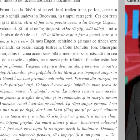
ie, dincolo de răceala abstractă a documentelor.
CINE 
Frontul de la Răsărit şi pe cel de-al treilea frate, pe Ion, care n-a
cat o schijă undeva în Bucovina, în timpul retragerii. Cei doi fraţi
re şi la mâini.
«Era să fim ca-n poezia aceea a lui George Coşbuc:
veteranul. Şi tot el ne înştiinţează:
«Dar să ştiţi, măi băieţi
– între
ră binişor de 60 de ani –
că la Mirosloveşti a fost o mamă care şi-a
, şi toţi trei!».
Şi moş Eugen, schiţând o grimasă ce tindea spre
ăi mândri ca brazii, căzuţi tustrei la Cotul Donului: Ion, Gheorghe
ran, atins în zona aceea sensibilă a memoriei sale, născută din cea
e accesele de plâns, ne uimeşte prin trăinicia faptelor asimilate
ul pe pământ. Trăgeam cu puşca doar să alung moartea; moartea
top Alexandru, şi-a prăpădit de tot tăria şi s-a împuşcat singur în
 Gumă l-au luat prizonier sub ochii mei. Priveam din tranşeu, cu
a de partizani ruşi. Colonelul avea deja infiptă în spate ţeava de
răgeam, murea de glonţul nostru. La câteva ceasuri mai încolo,
au gemete şi strigăte de ajutor şi în româneşte, şi în ruseşte, ne-am
Armeanu, ca să-l salvăm pe colonel. Îşi săpa singur groapa. Asta
m pus ruşii pe fugă, dar l-am lăsat zălog morţii pe dom’ căpitan
 cu tancurile şi aviaţia. O schijă cât un grăunte îl nimeri chiar
-a înţepat pieptul. Au murit atunci şi dom’ locotenent cololonel
! A fost mai grea lupta la retragere decât la înaintare. Doamne!
abean, cu pântecele flenduri, să-l împuşc! Şi n-am putut …».
De-