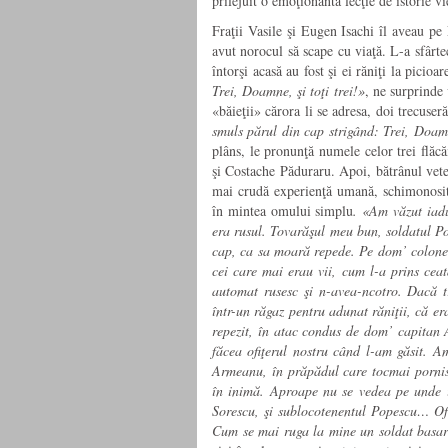
prilejuit o emoţionantă lecţie de istorie v
Fraţii Vasile şi Eugen Isachi îl aveau pe 
avut norocul să scape cu viaţă. L-a sfârte
întorşi acasă au fost şi ei răniţi la picioa
Trei, Doamne, şi toţi trei!»
, ne surprinde 
«băieţii» cărora li se adresa, doi trecuse
smuls părul din cap strigând: Trei, Doamne
plâns, le pronunţă numele celor trei flăc
şi Costache Păduraru. Apoi, bătrânul vete
mai crudă experienţă umană, schimonosit d
în mintea omului simplu
. «Am văzut iad
era rusul. Tovarăşul meu bun, soldatul Po
cap, ca sa moară repede. Pe dom’ colonel
cei care mai erau vii, cum l-a prins ceat
automat rusesc şi n-avea-ncotro. Dacă t
într-un răgaz pentru adunat răniţii, că er
repezit, în atac condus de dom’ capitan 
făcea ofiţerul nostru când l-am găsit. A
Armeanu, în prăpădul care tocmai pornise,
în inimă. Aproape nu se vedea pe unde i
Sorescu, şi sublocotenentul Popescu… Of
Cum se mai ruga la mine un soldat basar