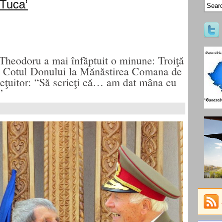
 Tuca’
heodoru a mai înfăptuit o minune: Troiţă
la Cotul Donului la Mănăstirea Comana de
ieţuitor: “Să scrieţi că… am dat mâna cu
”