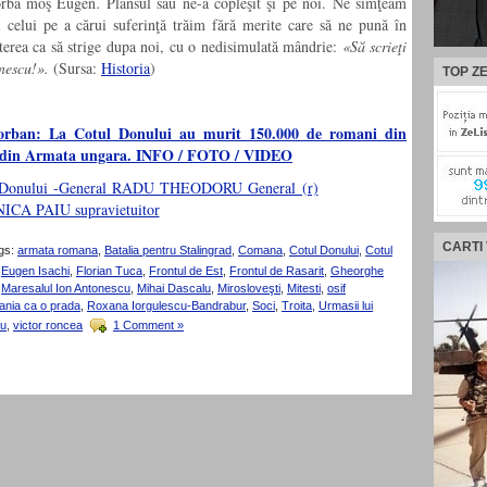
vorbă moş Eugen
.
Plânsul său ne-a copleşit şi pe noi. Ne simţeam
l celui pe a cărui suferinţă trăim fără merite care să ne pună în
terea ca să strige dupa noi, cu o nedisimulată mândrie:
«Să scrieţi
nescu!».
(Sursa:
Historia
)
TOP ZE
Sorban: La Cotul Donului au murit 150.000 de romani din
 din Armata ungara. INFO / FOTO / VIDEO
CARTI
gs:
armata romana
,
Batalia pentru Stalingrad
,
Comana
,
Cotul Donului
,
Cotul
,
Eugen Isachi
,
Florian Tuca
,
Frontul de Est
,
Frontul de Rasarit
,
Gheorghe
,
Maresalul Ion Antonescu
,
Mihai Dascalu
,
Mirosloveşti
,
Mitesti
,
osif
nia ca o prada
,
Roxana Iorgulescu-Bandrabur
,
Soci
,
Troita
,
Urmasii lui
ru
,
victor roncea
1 Comment »