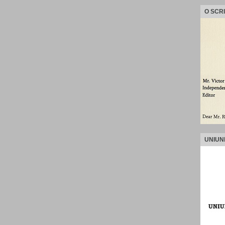
O SCR
UNIUN