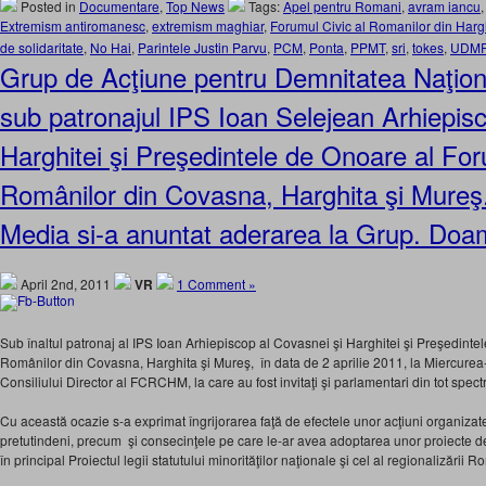
Posted in
Documentare
,
Top News
Tags:
Apel pentru Romani
,
avram iancu
Extremism antiromanesc
,
extremism maghiar
,
Forumul Civic al Romanilor din Har
de solidaritate
,
No Hai
,
Parintele Justin Parvu
,
PCM
,
Ponta
,
PPMT
,
sri
,
tokes
,
UDM
Grup de Acţiune pentru Demnitatea Naţional
sub patronajul IPS Ioan Selejean Arhiepisc
Harghitei şi Preşedintele de Onoare al For
Românilor din Covasna, Harghita şi Mureş.
Media si-a anuntat aderarea la Grup. Doam
April 2nd, 2011
VR
1 Comment »
Sub înaltul patronaj al IPS Ioan Arhiepiscop al Covasnei şi Harghitei şi Preşedinte
Românilor din Covasna, Harghita şi Mureş, în data de 2 aprilie 2011, la Miercurea-
Consiliului Director al FCRCHM, la care au fost invitaţi şi parlamentari din tot spect
Cu această ocazie s-a exprimat îngrijorarea faţă de efectele unor acţiuni organizate 
pretutindeni, precum şi consecinţele pe care le-ar avea adoptarea unor proiecte 
în principal Proiectul legii statutului minorităţilor naţionale şi cel al regionalizării R