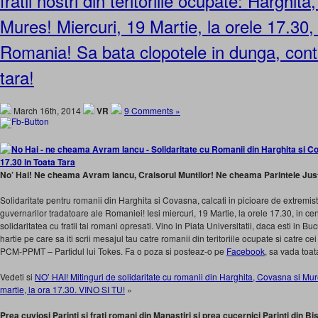
fratii nostri din teritoriile ocupate: Harghit
Mures! Miercuri, 19 Martie, la orele 17.30,
Romania! Sa bata clopotele in dunga, contr
tara!
March 16th, 2014
VR
9 Comments »
No’ Hai! Ne cheama Avram Iancu, Craisorul Muntilor! Ne cheama Parintele Jus
Solidaritate pentru romanii din Harghita si Covasna, calcati in picioare de extremist
guvernarilor tradatoare ale Romaniei! Iesi miercuri, 19 Martie, la orele 17.30, in cen
solidaritatea cu fratii tai romani opresati. Vino in Piata Universitatii, daca esti in Bucu
hartie pe care sa iti scrii mesajul tau catre romanii din teritoriile ocupate si catre
PCM-PPMT – Partidul lui Tokes. Fa o poza si posteaz-o pe
Facebook
, sa vada toat
Vedeti si
NO’ HAI! Mitinguri de solidaritate cu romanii din Harghita, Covasna si Mure
martie, la ora 17.30. VINO SI TU!
»
Prea cuviosi Parinti si frati romani din Manastiri si prea cucernici Parinti din Bise