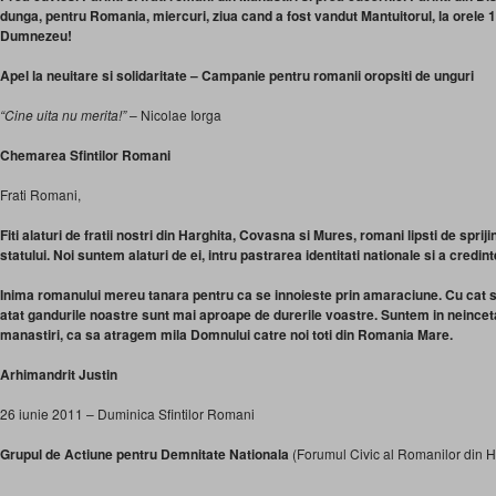
dunga, pentru Romania, miercuri, ziua cand a fost vandut Mantuitorul, la orele 
Dumnezeu!
Apel la neuitare si solidaritate – Campanie pentru romanii oropsiti de unguri
“Cine uita nu merita!”
– Nicolae Iorga
Chemarea Sfintilor Romani
Frati Romani,
Fiti alaturi de fratii nostri din Harghita, Covasna si Mures, romani lipsti de sprijin
statului. Noi suntem alaturi de ei, intru pastrarea identitati nationale si a credin
Inima romanului mereu tanara pentru ca se innoieste prin amaraciune. Cu cat 
atat gandurile noastre sunt mai aproape de durerile voastre. Suntem in neincetat
manastiri, ca sa atragem mila Domnului catre noi toti din Romania Mare.
Arhimandrit Justin
26 iunie 2011 – Duminica Sfintilor Romani
Grupul de Actiune pentru Demnitate Nationala
(Forumul Civic al Romanilor din H