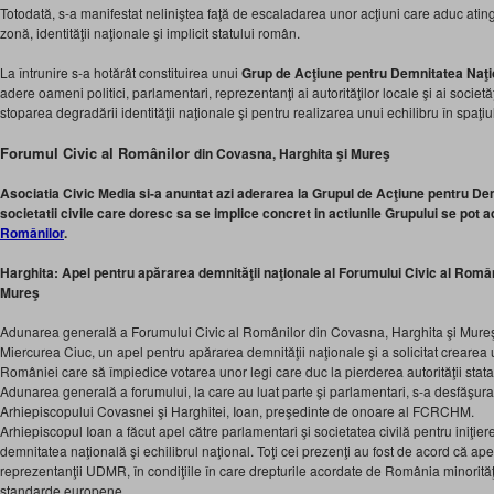
Totodată, s-a manifestat neliniştea faţă de escaladarea unor acţiuni care aduc atin
zonă, identităţii naţionale şi implicit statului român.
La întrunire s-a hotărât constituirea unui
Grup de
Acţiune pentru Demnitatea Naţi
adere oameni politici, parlamentari, reprezentanţi ai autorităţilor locale şi ai societăţ
stoparea degradării identităţii naţionale şi pentru realizarea unui echilibru în spaţiu
Forumul Civic al Românilor
din Covasna, Harghita şi Mureş
Asociatia Civic Media si-a anuntat azi aderarea la
Grupul de
Acţiune pentru Dem
societatii civile care doresc sa se implice concret in actiunile Grupului se pot 
Românilor
.
Harghita: Apel pentru apărarea demnităţii naţionale al Forumului Civic al Româ
Mureş
Adunarea generală a Forumului Civic al Românilor din Covasna, Harghita şi Mure
Miercurea Ciuc, un apel pentru apărarea demnităţii naţionale şi a solicitat crearea
României care să împiedice votarea unor legi care duc la pierderea autorităţii stata
Adunarea generală a forumului, la care au luat parte şi parlamentari, s-a desfăşurat
Arhiepiscopului Covasnei şi Harghitei, Ioan, preşedinte de onoare al FCRCHM.
Arhiepiscopul Ioan a făcut apel către parlamentari şi societatea civilă pentru iniţie
demnitatea naţională şi echilibrul naţional. Toţi cei prezenţi au fost de acord că apel
reprezentanţii UDMR, în condiţiile în care drepturile acordate de România minorităţ
standarde europene.