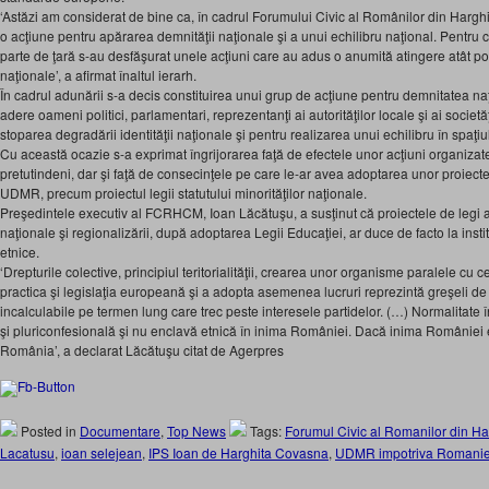
‘Astăzi am considerat de bine ca, în cadrul Forumului Civic al Românilor din Hargh
o acţiune pentru apărarea demnităţii naţionale şi a unui echilibru naţional. Pentru c
parte de ţară s-au desfăşurat unele acţiuni care au adus o anumită atingere atât po
naţionale’, a afirmat înaltul ierarh.
În cadrul adunării s-a decis constituirea unui grup de acţiune pentru demnitatea na
adere oameni politici, parlamentari, reprezentanţi ai autorităţilor locale şi ai societăţ
stoparea degradării identităţii naţionale şi pentru realizarea unui echilibru în spaţiu
Cu această ocazie s-a exprimat îngrijorarea faţă de efectele unor acţiuni organizate 
pretutindeni, dar şi faţă de consecinţele pe care le-ar avea adoptarea unor proiect
UDMR, precum proiectul legii statutului minorităţilor naţionale.
Preşedintele executiv al FCRHCM, Ioan Lăcătuşu, a susţinut că proiectele de legi ale
naţionale şi regionalizării, după adoptarea Legii Educaţiei, ar duce de facto la insti
etnice.
‘Drepturile colective, principiul teritorialităţii, crearea unor organisme paralele cu ce
practica şi legislaţia europeană şi a adopta asemenea lucruri reprezintă greşeli de
incalculabile pe termen lung care trec peste interesele partidelor. (…) Normalitate
şi pluriconfesională şi nu enclavă etnică în inima României. Dacă inima României e
România’, a declarat Lăcătuşu citat de Agerpres
Posted in
Documentare
,
Top News
Tags:
Forumul Civic al Romanilor din H
Lacatusu
,
ioan selejean
,
IPS Ioan de Harghita Covasna
,
UDMR impotriva Romanie