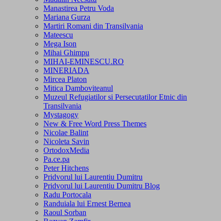
Manastirea Petru Voda
Mariana Gurza
Martiri Romani din Transilvania
Mateescu
Mega Ison
Mihai Ghimpu
MIHAI-EMINESCU.RO
MINERIADA
Mircea Platon
Mitica Damboviteanul
Muzeul Refugiatilor si Persecutatilor Etnic din
Transilvania
Mystagogy
New & Free Word Press Themes
Nicolae Balint
Nicoleta Savin
OrtodoxMedia
Pa.ce.pa
Peter Hitchens
Pridvorul lui Laurentiu Dumitru
Pridvorul lui Laurentiu Dumitru Blog
Radu Portocala
Randuiala lui Ernest Bernea
Raoul Sorban