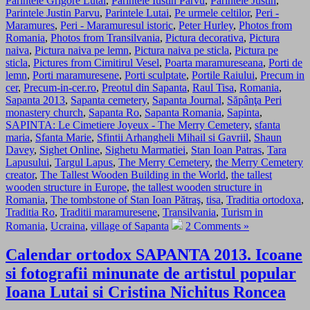
Parintele Grigore Lutai
,
Parintele Iustin Parvu
,
Parintele Justin
,
Parintele Justin Parvu
,
Parintele Lutai
,
Pe urmele celtilor
,
Peri -
Maramures
,
Peri - Maramuresul istoric
,
Peter Hurley
,
Photos from
Romania
,
Photos from Transilvania
,
Pictura decorativa
,
Pictura
naiva
,
Pictura naiva pe lemn
,
Pictura naiva pe sticla
,
Pictura pe
sticla
,
Pictures from Cimitirul Vesel
,
Poarta maramureseana
,
Porti de
lemn
,
Porti maramuresene
,
Porti sculptate
,
Portile Raiului
,
Precum in
cer
,
Precum-in-cer.ro
,
Preotul din Sapanta
,
Raul Tisa
,
Romania
,
Sapanta 2013
,
Sapanta cemetery
,
Sapanta Journal
,
Săpânţa Peri
monastery church
,
Sapanta Ro
,
Sapanta Romania
,
Sapinta
,
SAPINTA: Le Cimetiere Joyeux - The Merry Cemetery
,
sfanta
maria
,
Sfanta Marie
,
Sfintii Arhangheli Mihail si Gavriil
,
Shaun
Davey
,
Sighet Online
,
Sighetu Marmatiei
,
Stan Ioan Patras
,
Tara
Lapusului
,
Targul Lapus
,
The Merry Cemetery
,
the Merry Cemetery
creator
,
The Tallest Wooden Building in the World
,
the tallest
wooden structure in Europe
,
the tallest wooden structure in
Romania
,
The tombstone of Stan Ioan Pătraş
,
tisa
,
Traditia ortodoxa
,
Traditia Ro
,
Traditii maramuresene
,
Transilvania
,
Turism in
Romania
,
Ucraina
,
village of Sapanta
2 Comments »
Calendar ortodox SAPANTA 2013. Icoane
si fotografii minunate de artistul popular
Ioana Lutai si Cristina Nichitus Roncea