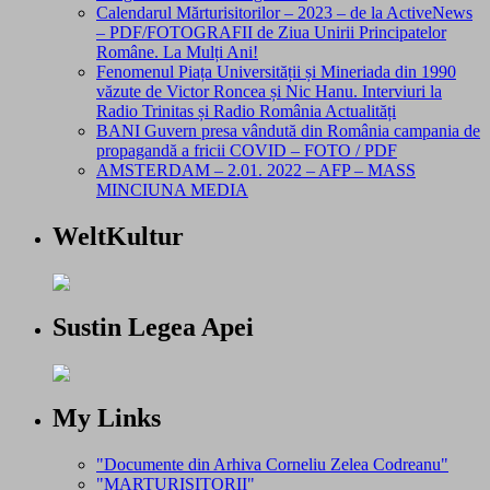
Calendarul Mărturisitorilor – 2023 – de la ActiveNews
– PDF/FOTOGRAFII de Ziua Unirii Principatelor
Române. La Mulți Ani!
Fenomenul Piața Universității și Mineriada din 1990
văzute de Victor Roncea și Nic Hanu. Interviuri la
Radio Trinitas și Radio România Actualități
BANI Guvern presa vândută din România campania de
propagandă a fricii COVID – FOTO / PDF
AMSTERDAM – 2.01. 2022 – AFP – MASS
MINCIUNA MEDIA
WeltKultur
Sustin Legea Apei
My Links
"Documente din Arhiva Corneliu Zelea Codreanu"
"MARTURISITORII"