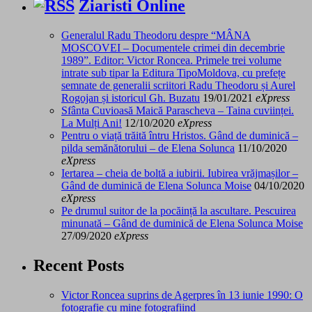
Ziaristi Online
Generalul Radu Theodoru despre “MÂNA
MOSCOVEI – Documentele crimei din decembrie
1989”. Editor: Victor Roncea. Primele trei volume
intrate sub tipar la Editura TipoMoldova, cu prefețe
semnate de generalii scriitori Radu Theodoru și Aurel
Rogojan și istoricul Gh. Buzatu
19/01/2021
eXpress
Sfânta Cuvioasă Maică Parascheva – Taina cuviinței.
La Mulți Ani!
12/10/2020
eXpress
Pentru o viață trăită întru Hristos. Gând de duminică –
pilda semănătorului – de Elena Solunca
11/10/2020
eXpress
Iertarea – cheia de boltă a iubirii. Iubirea vrăjmașilor –
Gând de duminică de Elena Solunca Moise
04/10/2020
eXpress
Pe drumul suitor de la pocăință la ascultare. Pescuirea
minunată – Gând de duminică de Elena Solunca Moise
27/09/2020
eXpress
Recent Posts
Victor Roncea suprins de Agerpres în 13 iunie 1990: O
fotografie cu mine fotografiind