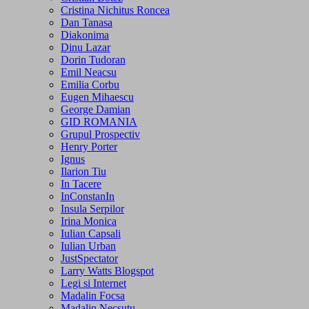
Cristina Nichitus Roncea
Dan Tanasa
Diakonima
Dinu Lazar
Dorin Tudoran
Emil Neacsu
Emilia Corbu
Eugen Mihaescu
George Damian
GID ROMANIA
Grupul Prospectiv
Henry Porter
Ignus
Ilarion Tiu
In Tacere
InConstanIn
Insula Serpilor
Irina Monica
Iulian Capsali
Iulian Urban
JustSpectator
Larry Watts Blogspot
Legi si Internet
Madalin Focsa
Madalin Necsutu