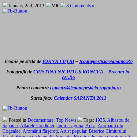
January 2nd, 2013
VR
8 Comments »
Icoane pe sticlă de
IOANA LUŢAI
–
Icoanepesticla-Sapanta.Ro
Fotografii de
CRISTINA NICHITUŞ RONCEA
–
Precum-in-
cer.Ro
Pentru comenzi:
comenzi@icoanepesticla-sapanta.ro
Sursa foto:
Calendar SAPANTA 2013
Posted in
Documentare
,
Top News
Tags:
1935
,
Albastru de
Sapanta
,
Altarele Credintei
,
andrei saguna
,
Apsa
,
Aromanii din
Cogealac
,
Aromânii fârşeroţi
,
Artist popular
,
Biserica Cimitirului
Vesel
,
Biserica de lemn din Sapanta
,
Biserica de lemn din Surdesti
,