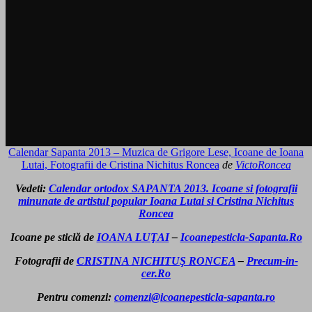
Calendar Sapanta 2013 – Muzica de Grigore Lese, Icoane de Ioana
Lutai, Fotografii de Cristina Nichitus Roncea
de
VictoRoncea
Vedeti:
Calendar ortodox SAPANTA 2013. Icoane si fotografii
minunate de artistul popular Ioana Lutai si Cristina Nichitus
Roncea
Icoane pe sticlă de
IOANA LUŢAI
–
Icoanepesticla-Sapanta.Ro
Fotografii de
CRISTINA NICHITUŞ RONCEA
–
Precum-in-
cer.Ro
Pentru comenzi:
comenzi@icoanepesticla-sapanta.ro