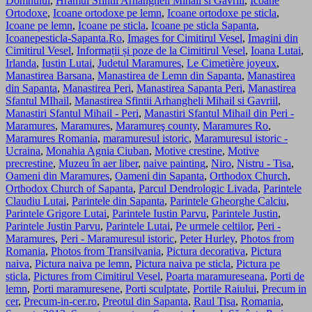
Domnului
,
Hramul Sfintii Arhangheli Mihail si Gavriil
,
Icoane
Ortodoxe
,
Icoane ortodoxe pe lemn
,
Icoane ortodoxe pe sticla
,
Icoane pe lemn
,
Icoane pe sticla
,
Icoane pe sticla Sapanta
,
Icoanepesticla-Sapanta.Ro
,
Images for Cimitirul Vesel
,
Imagini din
Cimitirul Vesel
,
Informații și poze de la Cimitirul Vesel
,
Ioana Lutai
,
Irlanda
,
Iustin Lutai
,
Judetul Maramures
,
Le Cimetière joyeux
,
Manastirea Barsana
,
Manastirea de Lemn din Sapanta
,
Manastirea
din Sapanta
,
Manastirea Peri
,
Manastirea Sapanta Peri
,
Manastirea
Sfantul MIhail
,
Manastirea Sfintii Arhangheli Mihail si Gavriil
,
Manastiri Sfantul Mihail - Peri
,
Manastiri Sfantul Mihail din Peri -
Maramures
,
Maramures
,
Maramureş county
,
Maramures Ro
,
Maramures Romania
,
maramuresul istoric
,
Maramuresul istoric -
Ucraina
,
Monahia Agnia Ciuban
,
Motive crestine
,
Motive
precrestine
,
Muzeu în aer liber
,
naive painting
,
Niro
,
Nistru - Tisa
,
Oameni din Maramures
,
Oameni din Sapanta
,
Orthodox Church
,
Orthodox Church of Sapanta
,
Parcul Dendrologic Livada
,
Parintele
Claudiu Lutai
,
Parintele din Sapanta
,
Parintele Gheorghe Calciu
,
Parintele Grigore Lutai
,
Parintele Iustin Parvu
,
Parintele Justin
,
Parintele Justin Parvu
,
Parintele Lutai
,
Pe urmele celtilor
,
Peri -
Maramures
,
Peri - Maramuresul istoric
,
Peter Hurley
,
Photos from
Romania
,
Photos from Transilvania
,
Pictura decorativa
,
Pictura
naiva
,
Pictura naiva pe lemn
,
Pictura naiva pe sticla
,
Pictura pe
sticla
,
Pictures from Cimitirul Vesel
,
Poarta maramureseana
,
Porti de
lemn
,
Porti maramuresene
,
Porti sculptate
,
Portile Raiului
,
Precum in
cer
,
Precum-in-cer.ro
,
Preotul din Sapanta
,
Raul Tisa
,
Romania
,