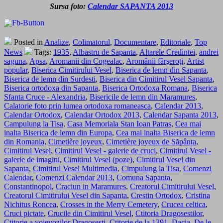
Sursa foto:
Calendar SAPANTA 2013
Posted in
Analize
,
Colimatorul
,
Documentare
,
Editoriale
,
Top
News
Tags:
1935
,
Albastru de Sapanta
,
Altarele Credintei
,
andrei
saguna
,
Apsa
,
Aromanii din Cogealac
,
Aromânii fârşeroţi
,
Artist
popular
,
Biserica Cimitirului Vesel
,
Biserica de lemn din Sapanta
,
Biserica de lemn din Surdesti
,
Biserica din Cimitirul Vesel Sapanta
,
Biserica ortodoxa din Sapanta
,
Biserica Ortodoxa Romana
,
Biserica
Sfanta Cruce - Alexandria
,
Bisericile de lemn din Maramures
,
Calatorie foto prin lumea ortodoxa romaneasca
,
Calendar 2013
,
Calendar Ortodox
,
Calendar Ortodox 2013
,
Calendar Sapanta 2013
,
Campulung la Tisa
,
Casa Memoriala Stan Ioan Patras
,
Cea mai
inalta Biserica de lemn din Europa
,
Cea mai inalta Biserica de lemn
din Romania
,
Cimetière joyeux
,
Cimetière joyeux de Săpânța
,
Cimitirul Vesel
,
Cimitirul Vesel - galerie de cruci
,
Cimitirul Vesel -
galerie de imagini
,
Cimitirul Vesel (poze)
,
Cimitirul Vesel din
Sapanta
,
Cimitirul Vesel Multimedia
,
Cimpulung la Tisa
,
Comenzi
Calendar
,
Comenzi Calendar 2013
,
Comuna Sapanta
,
Constantinopol
,
Craciun in Maramures
,
Creatorul Cimitirului Vesel
,
Creatorul Cimitirului Vesel din Sapanta
,
Crestin Ortodox
,
Cristina
Nichitus Roncea
,
Crosses in the Merry Cemetery
,
Crucea celtica
,
Cruci pictate
,
Crucile din Cimitirul Vesel
,
Ctitoria Dragosestilor
,
Ctitorie a voievozilor Dragosesti
,
Ctitorie de la 1391
,
Dacia
,
De le