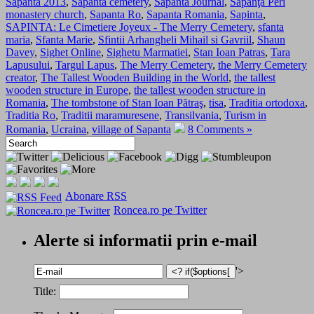
Sapanta 2013
,
Sapanta cemetery
,
Sapanta Journal
,
Săpânţa Peri
monastery church
,
Sapanta Ro
,
Sapanta Romania
,
Sapinta
,
SAPINTA: Le Cimetiere Joyeux - The Merry Cemetery
,
sfanta
maria
,
Sfanta Marie
,
Sfintii Arhangheli Mihail si Gavriil
,
Shaun
Davey
,
Sighet Online
,
Sighetu Marmatiei
,
Stan Ioan Patras
,
Tara
Lapusului
,
Targul Lapus
,
The Merry Cemetery
,
the Merry Cemetery
creator
,
The Tallest Wooden Building in the World
,
the tallest
wooden structure in Europe
,
the tallest wooden structure in
Romania
,
The tombstone of Stan Ioan Pătraş
,
tisa
,
Traditia ortodoxa
,
Traditia Ro
,
Traditii maramuresene
,
Transilvania
,
Turism in
Romania
,
Ucraina
,
village of Sapanta
8 Comments »
Abonare RSS
Roncea.ro pe Twitter
Alerte si informatii prin e-mail
'>
Title: