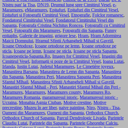
Nistru pan' la Tisa
,
DN19
,
Drumul lung spre Cimitirul Vesel
,
e-
Maramures
,
eMaramures
,
Epitafuri
,
Epitafuri din Cimitirul Vesel
,
Epitafuri si Fotografii Cimitirul Vesel
,
Etnografie
,
Folclor romanesc
,
Fondatorul Cimitirului Vesel
,
Fondatorul Cimitirului Vesel din
Sapanta
,
Fotografa Cristina Nichitus Roncea
,
Fotografii cu Cimitirul
Vesel
,
Fotografii din Maramures
,
Fotografii din Sapanta
,
Funny
epitaphs
,
Galerie de imagini
,
grigore lese
,
Hram
,
Hram Adormirea
Maicii Domnului
,
Hramul Sfintii Arhangheli Mihail si Gavriil
,
Icoane Ortodoxe
,
Icoane ortodoxe pe lemn
,
Icoane ortodoxe pe
sticla
,
Icoane pe lemn
,
Icoane pe sticla
,
Icoane pe sticla Sapanta
,
Icoanepesticla-Sapanta.Ro
,
Images for Cimitirul Vesel
,
Imagini din
Cimitirul Vesel
,
Informații și poze de la Cimitirul Vesel
,
Ioana Lutai
,
Irlanda
,
Iustin Lutai
,
Judetul Maramures
,
Le Cimetière joyeux
,
Manastirea Barsana
,
Manastirea de Lemn din Sapanta
,
Manastirea
din Sapanta
,
Manastirea Peri
,
Manastirea Sapanta Peri
,
Manastirea
Sfantul MIhail
,
Manastirea Sfintii Arhangheli Mihail si Gavriil
,
Manastiri Sfantul Mihail - Peri
,
Manastiri Sfantul Mihail din Peri -
Maramures
,
Maramures
,
Maramureş county
,
Maramures Ro
,
Maramures Romania
,
maramuresul istoric
,
Maramuresul istoric -
Ucraina
,
Monahia Agnia Ciuban
,
Motive crestine
,
Motive
precrestine
,
Muzeu în aer liber
,
naive painting
,
Niro
,
Nistru - Tisa
,
Oameni din Maramures
,
Oameni din Sapanta
,
Orthodox Church
,
Orthodox Church of Sapanta
,
Parcul Dendrologic Livada
,
Parintele
Claudiu Lutai
,
Parintele din Sapanta
,
Parintele Gheorghe Calciu
,