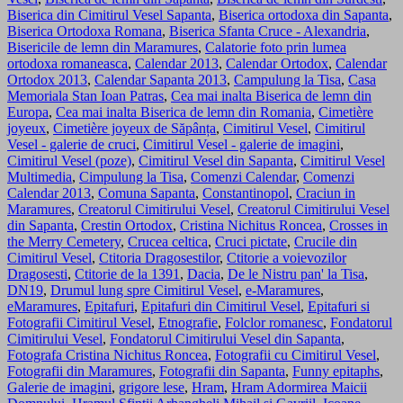
Biserica din Cimitirul Vesel Sapanta
,
Biserica ortodoxa din Sapanta
,
Biserica Ortodoxa Romana
,
Biserica Sfanta Cruce - Alexandria
,
Bisericile de lemn din Maramures
,
Calatorie foto prin lumea
ortodoxa romaneasca
,
Calendar 2013
,
Calendar Ortodox
,
Calendar
Ortodox 2013
,
Calendar Sapanta 2013
,
Campulung la Tisa
,
Casa
Memoriala Stan Ioan Patras
,
Cea mai inalta Biserica de lemn din
Europa
,
Cea mai inalta Biserica de lemn din Romania
,
Cimetière
joyeux
,
Cimetière joyeux de Săpânța
,
Cimitirul Vesel
,
Cimitirul
Vesel - galerie de cruci
,
Cimitirul Vesel - galerie de imagini
,
Cimitirul Vesel (poze)
,
Cimitirul Vesel din Sapanta
,
Cimitirul Vesel
Multimedia
,
Cimpulung la Tisa
,
Comenzi Calendar
,
Comenzi
Calendar 2013
,
Comuna Sapanta
,
Constantinopol
,
Craciun in
Maramures
,
Creatorul Cimitirului Vesel
,
Creatorul Cimitirului Vesel
din Sapanta
,
Crestin Ortodox
,
Cristina Nichitus Roncea
,
Crosses in
the Merry Cemetery
,
Crucea celtica
,
Cruci pictate
,
Crucile din
Cimitirul Vesel
,
Ctitoria Dragosestilor
,
Ctitorie a voievozilor
Dragosesti
,
Ctitorie de la 1391
,
Dacia
,
De le Nistru pan' la Tisa
,
DN19
,
Drumul lung spre Cimitirul Vesel
,
e-Maramures
,
eMaramures
,
Epitafuri
,
Epitafuri din Cimitirul Vesel
,
Epitafuri si
Fotografii Cimitirul Vesel
,
Etnografie
,
Folclor romanesc
,
Fondatorul
Cimitirului Vesel
,
Fondatorul Cimitirului Vesel din Sapanta
,
Fotografa Cristina Nichitus Roncea
,
Fotografii cu Cimitirul Vesel
,
Fotografii din Maramures
,
Fotografii din Sapanta
,
Funny epitaphs
,
Galerie de imagini
,
grigore lese
,
Hram
,
Hram Adormirea Maicii