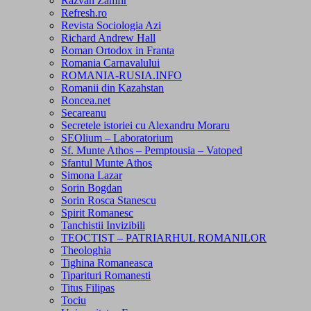
Razvan Zamfir
Refresh.ro
Revista Sociologia Azi
Richard Andrew Hall
Roman Ortodox in Franta
Romania Carnavalului
ROMANIA-RUSIA.INFO
Romanii din Kazahstan
Roncea.net
Secareanu
Secretele istoriei cu Alexandru Moraru
SEOlium – Laboratorium
Sf. Munte Athos – Pemptousia – Vatoped
Sfantul Munte Athos
Simona Lazar
Sorin Bogdan
Sorin Rosca Stanescu
Spirit Romanesc
Tanchistii Invizibili
TEOCTIST – PATRIARHUL ROMANILOR
Theologhia
Tighina Romaneasca
Tiparituri Romanesti
Titus Filipas
Tociu