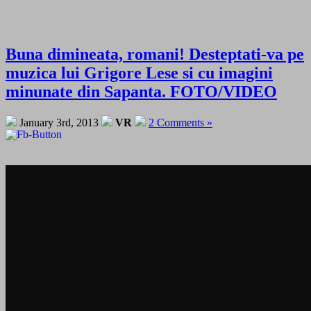
Buna dimineata, romani! Desteptati-va pe
muzica lui Grigore Lese si cu imagini
minunate din Sapanta. FOTO/VIDEO
January 3rd, 2013
VR
2 Comments »