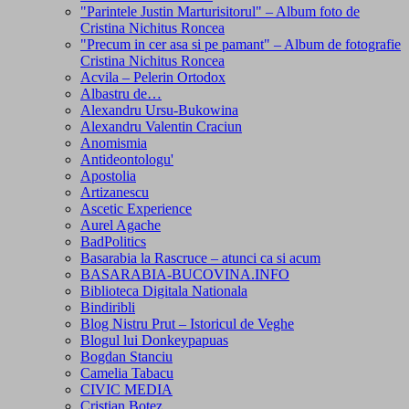
"Parintele Justin Marturisitorul" – Album foto de
Cristina Nichitus Roncea
"Precum in cer asa si pe pamant" – Album de fotografie
Cristina Nichitus Roncea
Acvila – Pelerin Ortodox
Albastru de…
Alexandru Ursu-Bukowina
Alexandru Valentin Craciun
Anomismia
Antideontologu'
Apostolia
Artizanescu
Ascetic Experience
Aurel Agache
BadPolitics
Basarabia la Rascruce – atunci ca si acum
BASARABIA-BUCOVINA.INFO
Biblioteca Digitala Nationala
Bindiribli
Blog Nistru Prut – Istoricul de Veghe
Blogul lui Donkeypapuas
Bogdan Stanciu
Camelia Tabacu
CIVIC MEDIA
Cristian Botez