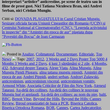
interpretari “artistice” anticrestine, pe scene de teatru sau in
filme de prost gust. Nici Tatiana Niculescu Bran, nici Andrei
Serban, nici Cristian Mungiu.
Cititi si:
DOVADA PLAGIATULUI in Cazul Cristian Mungiu.
Sesizare oficiala facuta Uniunii Cineastilor din Romania (UCIN) si
Centrului National al Cinematografiei (CNC). “Legenda activistului
în inspecţie” din “Amintiri din epoca de aur” plagiata dupa
“Povestiri din Bocsa” de Ioan Carmazan
Posted in
Analize
,
Colimatorul
,
Documentare
,
Editoriale
,
Top
News
Tags:
2007
,
2012
,
3 Weeks and 2 Days Poster Top 5000 4
Months 3 Weeks and 2 Days
,
4 luni 3 săptămâni şi 2 zile
,
4 Months
,
432
,
Adevarul despre Tanacu
,
Alege Viata
,
Alina Mungiu
,
Alina
Mungiu Pipidi Plugaru
,
alina tatiana mungiu pippidi
,
Amintiri din
epoca de aur
,
Andrei Pippidi
,
andrei serban
,
Andrzej Zulawski
,
anticrestinism
,
anticrestinism visceral
,
anticrestinism vomitiv
,
Armond White
,
Asociaţia Criticilor de Film din New York
,
Ateneul
Tatarasi
,
Au-delà des collines
,
Au-delà des collines le nouveau
Mungiu hué et applaudi
,
Au-delà des collines: au nom du pire
,
balti
,
BBC
,
Benoit Vitse
,
Beyond the Hills
,
Beyond the Hills: Cannes
Review
,
Biroul organizatiei de baza a PCR
,
Biserica Catolica
,
Biserica Ortodoxa Romana
,
BOR
,
Cannes
,
Cartea Judecatorilor
,