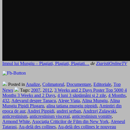
Imnul lui Mungiu – Plagiati, Plagiati, Plagiati…
de
ZiaristiOnlineTV
Posted in
Analize
,
Colimatorul
,
Documentare
,
Editoriale
,
Top
News
Tags:
2007
,
2012
,
3 Weeks and 2 Days Poster Top 5000 4
Months 3 Weeks and 2 Days
,
4 luni 3 săptămâni şi 2 zile
,
4 Months
,
432
,
Adevarul despre Tanacu
,
Alege Viata
,
Alina Mungiu
,
Alina
Mungiu Pipidi Plugaru
,
alina tatiana mungiu pippidi
,
Amintiri din
epoca de aur
,
Andrei Pippidi
,
andrei serban
,
Andrzej Zulawski
,
anticrestinism
,
anticrestinism visceral
,
anticrestinism vomitiv
,
Armond White
,
Asociaţia Criticilor de Film din New York
,
Ateneul
Tatarasi
,
Au-delà des collines
,
Au-delà des collines le nouveau