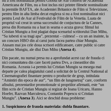
nu a fost nominalizat pentru Globul de Aur conferit de Academia
Americana de Film, nu a fost inclus nici printre filmele nominalizate
la premiile BAFTA, ale Academiei Britanice de Film si Televiziune,
pentru film in alta limba decat engleza si nu a fost nominalizat nici
pentru Leul de Aur al Festivalul de Film de la Venetia. Luata de
propriul val creat in urma succesului de conjuctura de la Cannes,
presa din Romania nu a luat in seama o acuza grava: filmul lui
Cristian Mungiu a fost plagiat dupa scenariul scriitorului Dan Mihu,
“Sa iubesti si sa tragi apa”, prezentat – culmea! – cu un an inainte, la
un concurs HBO din al carui juriu facea partea chiar Mungiu.
Atasam mai jos cele doua scrisori edificatoare, catre public si catre
Cristian Mungiu, ale dlui Dan Mihu (
Anexa 4
).
Din pacate, nu numai presa nu a aprofundat acest caz de frauda ci
nici comunitatea din care faceti partea Dvs, a cineastilor din
Romania. Aceasta i-a permis lui Cristian Mungiu sa mearga mai
departe pe calea plagiatului cand a solicitat de la Centrul National al
Cinematografiei finantare pentru o productie de grup, intitulata
“Amintiri din epoca de aur”, “un film de lungmetraj” care, conform
afisului, prezentarilor promotionale si propriilor afirmatii, este “un
film scris de Cristian Mungiu si regizat de Ioana Uricaru, Hanno
Hoefer, Razvan Marculescu, Contantin Popescu si Cristian
Mungiu”. (
Anexa 3
). Aici se deschid doua probleme:
1. Suspiciunea de frauda materiala: dubla finantare.