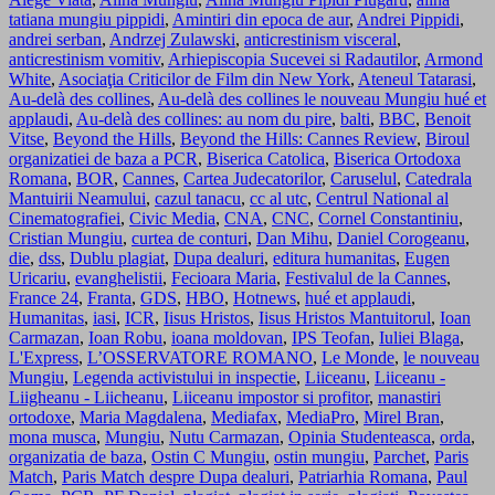
tatiana mungiu pippidi
,
Amintiri din epoca de aur
,
Andrei Pippidi
,
andrei serban
,
Andrzej Zulawski
,
anticrestinism visceral
,
anticrestinism vomitiv
,
Arhiepiscopia Sucevei si Radautilor
,
Armond
White
,
Asociaţia Criticilor de Film din New York
,
Ateneul Tatarasi
,
Au-delà des collines
,
Au-delà des collines le nouveau Mungiu hué et
applaudi
,
Au-delà des collines: au nom du pire
,
balti
,
BBC
,
Benoit
Vitse
,
Beyond the Hills
,
Beyond the Hills: Cannes Review
,
Biroul
organizatiei de baza a PCR
,
Biserica Catolica
,
Biserica Ortodoxa
Romana
,
BOR
,
Cannes
,
Cartea Judecatorilor
,
Caruselul
,
Catedrala
Mantuirii Neamului
,
cazul tanacu
,
cc al utc
,
Centrul National al
Cinematografiei
,
Civic Media
,
CNA
,
CNC
,
Cornel Constantiniu
,
Cristian Mungiu
,
curtea de conturi
,
Dan Mihu
,
Daniel Corogeanu
,
die
,
dss
,
Dublu plagiat
,
Dupa dealuri
,
editura humanitas
,
Eugen
Uricariu
,
evanghelistii
,
Fecioara Maria
,
Festivalul de la Cannes
,
France 24
,
Franta
,
GDS
,
HBO
,
Hotnews
,
hué et applaudi
,
Humanitas
,
iasi
,
ICR
,
Iisus Hristos
,
Iisus Hristos Mantuitorul
,
Ioan
Carmazan
,
Ioan Robu
,
ioana moldovan
,
IPS Teofan
,
Iuliei Blaga
,
L'Express
,
L’OSSERVATORE ROMANO
,
Le Monde
,
le nouveau
Mungiu
,
Legenda activistului in inspectie
,
Liiceanu
,
Liiceanu -
Liigheanu - Liicheanu
,
Liiceanu impostor si profitor
,
manastiri
ortodoxe
,
Maria Magdalena
,
Mediafax
,
MediaPro
,
Mirel Bran
,
mona musca
,
Mungiu
,
Nutu Carmazan
,
Opinia Studenteasca
,
orda
,
organizatia de baza
,
Ostin C Mungiu
,
ostin mungiu
,
Parchet
,
Paris
Match
,
Paris Match despre Dupa dealuri
,
Patriarhia Romana
,
Paul