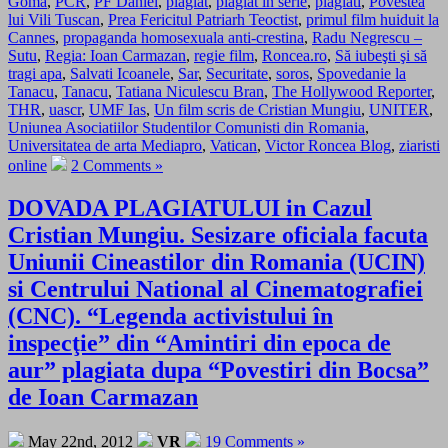
Goma
,
PCR
,
PF Daniel
,
plagiat
,
plagiat in serie
,
plagiati
,
Povestea
lui Vili Tuscan
,
Prea Fericitul Patriarh Teoctist
,
primul film huiduit la
Cannes
,
propaganda homosexuala anti-crestina
,
Radu Negrescu –
Sutu
,
Regia: Ioan Carmazan
,
regie film
,
Roncea.ro
,
Să iubeşti şi să
tragi apa
,
Salvati Icoanele
,
Sar
,
Securitate
,
soros
,
Spovedanie la
Tanacu
,
Tanacu
,
Tatiana Niculescu Bran
,
The Hollywood Reporter
,
THR
,
uascr
,
UMF Ias
,
Un film scris de Cristian Mungiu
,
UNITER
,
Uniunea Asociatiilor Studentilor Comunisti din Romania
,
Universitatea de arta Mediapro
,
Vatican
,
Victor Roncea Blog
,
ziaristi
online
2 Comments »
DOVADA PLAGIATULUI in Cazul
Cristian Mungiu. Sesizare oficiala facuta
Uniunii Cineastilor din Romania (UCIN)
si Centrului National al Cinematografiei
(CNC). “Legenda activistului în
inspecţie” din “Amintiri din epoca de
aur” plagiata dupa “Povestiri din Bocsa”
de Ioan Carmazan
May 22nd, 2012
VR
19 Comments »