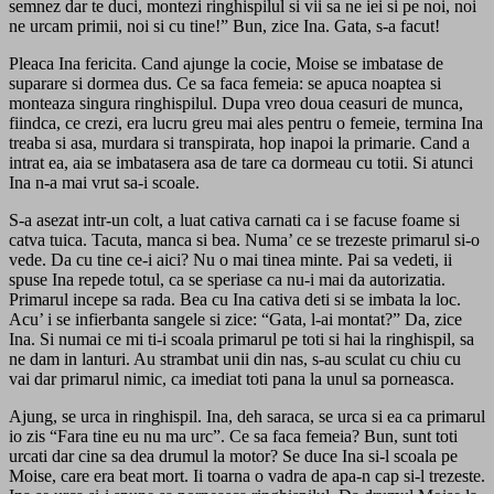
semnez dar te duci, montezi ringhispilul si vii sa ne iei si pe noi, noi
ne urcam primii, noi si cu tine!” Bun, zice Ina. Gata, s-a facut!
Pleaca Ina fericita. Cand ajunge la cocie, Moise se imbatase de
suparare si dormea dus. Ce sa faca femeia: se apuca noaptea si
monteaza singura ringhispilul. Dupa vreo doua ceasuri de munca,
fiindca, ce crezi, era lucru greu mai ales pentru o femeie, termina Ina
treaba si asa, murdara si transpirata, hop inapoi la primarie. Cand a
intrat ea, aia se imbatasera asa de tare ca dormeau cu totii. Si atunci
Ina n-a mai vrut sa-i scoale.
S-a asezat intr-un colt, a luat cativa carnati ca i se facuse foame si
catva tuica. Tacuta, manca si bea. Numa’ ce se trezeste primarul si-o
vede. Da cu tine ce-i aici? Nu o mai tinea minte. Pai sa vedeti, ii
spuse Ina repede totul, ca se speriase ca nu-i mai da autorizatia.
Primarul incepe sa rada. Bea cu Ina cativa deti si se imbata la loc.
Acu’ i se infierbanta sangele si zice: “Gata, l-ai montat?” Da, zice
Ina. Si numai ce mi ti-i scoala primarul pe toti si hai la ringhispil, sa
ne dam in lanturi. Au strambat unii din nas, s-au sculat cu chiu cu
vai dar primarul nimic, ca imediat toti pana la unul sa porneasca.
Ajung, se urca in ringhispil. Ina, deh saraca, se urca si ea ca primarul
io zis “Fara tine eu nu ma urc”. Ce sa faca femeia? Bun, sunt toti
urcati dar cine sa dea drumul la motor? Se duce Ina si-l scoala pe
Moise, care era beat mort. Ii toarna o vadra de apa-n cap si-l trezeste.