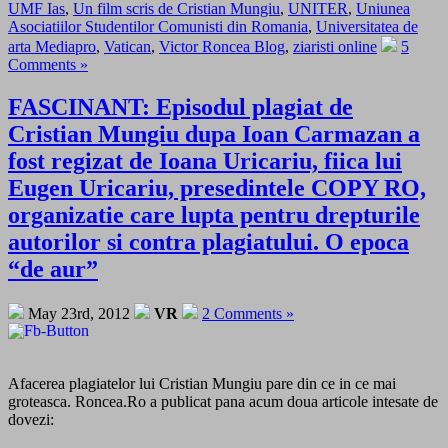
UMF Ias
,
Un film scris de Cristian Mungiu
,
UNITER
,
Uniunea
Asociatiilor Studentilor Comunisti din Romania
,
Universitatea de
arta Mediapro
,
Vatican
,
Victor Roncea Blog
,
ziaristi online
5
Comments »
FASCINANT: Episodul plagiat de
Cristian Mungiu dupa Ioan Carmazan a
fost regizat de Ioana Uricariu, fiica lui
Eugen Uricariu, presedintele COPY RO,
organizatie care lupta pentru drepturile
autorilor si contra plagiatului. O epoca
“de aur”
May 23rd, 2012
VR
2 Comments »
Afacerea plagiatelor lui Cristian Mungiu pare din ce in ce mai
groteasca. Roncea.Ro a publicat pana acum doua articole intesate de
dovezi: