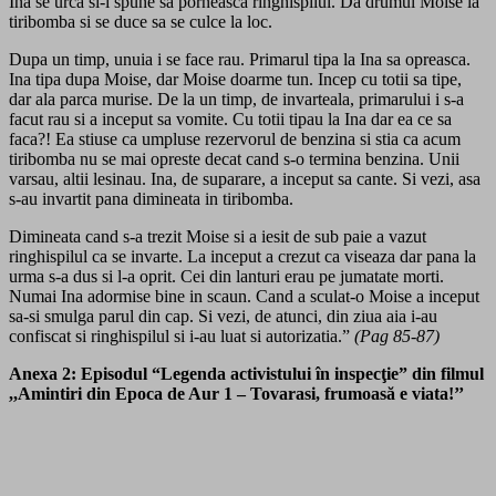
Ina se urca si-i spune sa porneasca ringhispilul. Da drumul Moise la
tiribomba si se duce sa se culce la loc.
Dupa un timp, unuia i se face rau. Primarul tipa la Ina sa opreasca.
Ina tipa dupa Moise, dar Moise doarme tun. Incep cu totii sa tipe,
dar ala parca murise. De la un timp, de invarteala, primarului i s-a
facut rau si a inceput sa vomite. Cu totii tipau la Ina dar ea ce sa
faca?! Ea stiuse ca umpluse rezervorul de benzina si stia ca acum
tiribomba nu se mai opreste decat cand s-o termina benzina. Unii
varsau, altii lesinau. Ina, de suparare, a inceput sa cante. Si vezi, asa
s-au invartit pana dimineata in tiribomba.
Dimineata cand s-a trezit Moise si a iesit de sub paie a vazut
ringhispilul ca se invarte. La inceput a crezut ca viseaza dar pana la
urma s-a dus si l-a oprit. Cei din lanturi erau pe jumatate morti.
Numai Ina adormise bine in scaun. Cand a sculat-o Moise a inceput
sa-si smulga parul din cap. Si vezi, de atunci, din ziua aia i-au
confiscat si ringhispilul si i-au luat si autorizatia.”
(Pag 85-87)
Anexa 2: Episodul “Legenda activistului în inspecţie” din filmul
,,Amintiri din Epoca de Aur 1 – Tovarasi, frumoasă e viata!’’