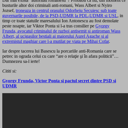
Dar mai exista “autoritati romanesti”? Probabil ca nu, din moment ce
busturile altor doi criminali anti-romani, Wass Albert si Nyiro
Jozsef,
troneaza in centrul orasului Odorheiu Secuiesc sub toate
guvernarile posibile, de la PSD-UDMR la PDL-UDMR si USL
, in
timp ce toate statuile maresalului Ion Antonescu au fost demolate
peste noapte, iar Viktor Ponta si l-a tras consilier pe
Gyorgy
Frunda, avocatul criminalul de razboi antisemit si antiroman Wass
Albert, al ucigasilor bestiali ai maiorului Aurel Agache si al
extremistul maghiar care l-a mutilat pe viata pe Mihai Cofar
.
Iar despre tacerea lui Basescu la porcariile anti-Romania care se
petrec in ograda celui cu care “are o relaţie şi în afara politicii”…
Dumnezeu sa-l ierte!
Cititi si:
Gyorgy Frunda, Victor Ponta si pactul secret dintre PSD si
UDMR