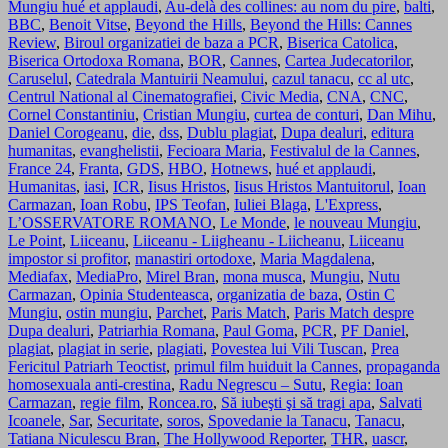
Mungiu hué et applaudi
,
Au-delà des collines: au nom du pire
,
balti
,
BBC
,
Benoit Vitse
,
Beyond the Hills
,
Beyond the Hills: Cannes
Review
,
Biroul organizatiei de baza a PCR
,
Biserica Catolica
,
Biserica Ortodoxa Romana
,
BOR
,
Cannes
,
Cartea Judecatorilor
,
Caruselul
,
Catedrala Mantuirii Neamului
,
cazul tanacu
,
cc al utc
,
Centrul National al Cinematografiei
,
Civic Media
,
CNA
,
CNC
,
Cornel Constantiniu
,
Cristian Mungiu
,
curtea de conturi
,
Dan Mihu
,
Daniel Corogeanu
,
die
,
dss
,
Dublu plagiat
,
Dupa dealuri
,
editura
humanitas
,
evanghelistii
,
Fecioara Maria
,
Festivalul de la Cannes
,
France 24
,
Franta
,
GDS
,
HBO
,
Hotnews
,
hué et applaudi
,
Humanitas
,
iasi
,
ICR
,
Iisus Hristos
,
Iisus Hristos Mantuitorul
,
Ioan
Carmazan
,
Ioan Robu
,
IPS Teofan
,
Iuliei Blaga
,
L'Express
,
L’OSSERVATORE ROMANO
,
Le Monde
,
le nouveau Mungiu
,
Le Point
,
Liiceanu
,
Liiceanu - Liigheanu - Liicheanu
,
Liiceanu
impostor si profitor
,
manastiri ortodoxe
,
Maria Magdalena
,
Mediafax
,
MediaPro
,
Mirel Bran
,
mona musca
,
Mungiu
,
Nutu
Carmazan
,
Opinia Studenteasca
,
organizatia de baza
,
Ostin C
Mungiu
,
ostin mungiu
,
Parchet
,
Paris Match
,
Paris Match despre
Dupa dealuri
,
Patriarhia Romana
,
Paul Goma
,
PCR
,
PF Daniel
,
plagiat
,
plagiat in serie
,
plagiati
,
Povestea lui Vili Tuscan
,
Prea
Fericitul Patriarh Teoctist
,
primul film huiduit la Cannes
,
propaganda
homosexuala anti-crestina
,
Radu Negrescu – Sutu
,
Regia: Ioan
Carmazan
,
regie film
,
Roncea.ro
,
Să iubeşti şi să tragi apa
,
Salvati
Icoanele
,
Sar
,
Securitate
,
soros
,
Spovedanie la Tanacu
,
Tanacu
,
Tatiana Niculescu Bran
,
The Hollywood Reporter
,
THR
,
uascr
,