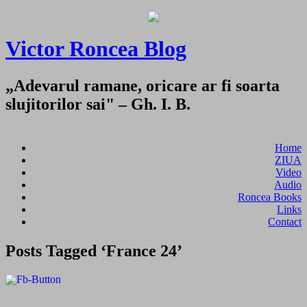
Victor Roncea Blog
„Adevarul ramane, oricare ar fi soarta
slujitorilor sai" – Gh. I. B.
Home
ZIUA
Video
Audio
Roncea Books
Links
Contact
Posts Tagged ‘France 24’