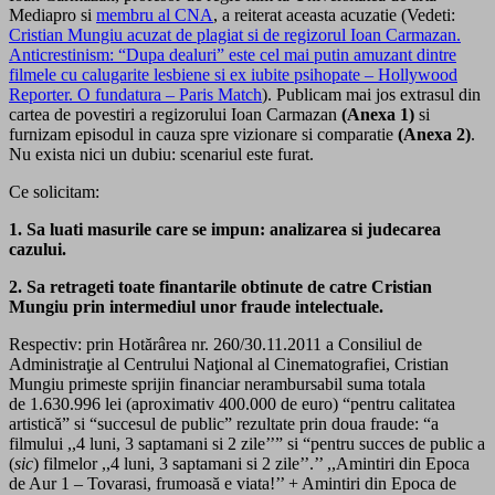
Mediapro si
membru al CNA
, a reiterat aceasta acuzatie (Vedeti:
Cristian Mungiu acuzat de plagiat si de regizorul Ioan Carmazan.
Anticrestinism: “Dupa dealuri” este cel mai putin amuzant dintre
filmele cu calugarite lesbiene si ex iubite psihopate – Hollywood
Reporter. O fundatura – Paris Match
). Publicam mai jos extrasul din
cartea de povestiri a regizorului Ioan Carmazan
(Anexa 1)
si
furnizam episodul in cauza spre vizionare si comparatie
(Anexa 2)
.
Nu exista nici un dubiu: scenariul este furat.
Ce solicitam:
1. Sa luati masurile care se impun: analizarea si judecarea
cazului.
2. Sa retrageti toate finantarile obtinute de catre Cristian
Mungiu prin intermediul unor fraude intelectuale.
Respectiv: prin Hotărârea nr. 260/30.11.2011 a Consiliul de
Administraţie al Centrului Naţional al Cinematografiei, Cristian
Mungiu primeste sprijin financiar nerambursabil suma totala
de 1.630.996 lei (aproximativ 400.000 de euro) “pentru calitatea
artistică” si “succesul de public” rezultate prin doua fraude: “a
filmului ,,4 luni, 3 saptamani si 2 zile’’” si “pentru succes de public a
(
sic
) filmelor ,,4 luni, 3 saptamani si 2 zile’’.’’ ,,Amintiri din Epoca
de Aur 1 – Tovarasi, frumoasă e viata!’’ + Amintiri din Epoca de