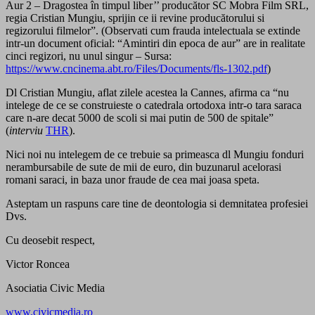
Aur 2 – Dragostea în timpul liber’’ producător SC Mobra Film SRL,
regia Cristian Mungiu, sprijin ce ii revine producătorului si
regizorului filmelor”. (Observati cum frauda intelectuala se extinde
intr-un document oficial: “Amintiri din epoca de aur” are in realitate
cinci regizori, nu unul singur – Sursa:
https://www.cncinema.abt.ro/Files/Documents/fls-1302.pdf
)
Dl Cristian Mungiu, aflat zilele acestea la Cannes, afirma ca “nu
intelege de ce se construieste o catedrala ortodoxa intr-o tara saraca
care n-are decat 5000 de scoli si mai putin de 500 de spitale”
(
interviu
THR
).
Nici noi nu intelegem de ce trebuie sa primeasca dl Mungiu fonduri
nerambursabile de sute de mii de euro, din buzunarul acelorasi
romani saraci, in baza unor fraude de cea mai joasa speta.
Asteptam un raspuns care tine de deontologia si demnitatea profesiei
Dvs.
Cu deosebit respect,
Victor Roncea
Asociatia Civic Media
www.civicmedia.ro