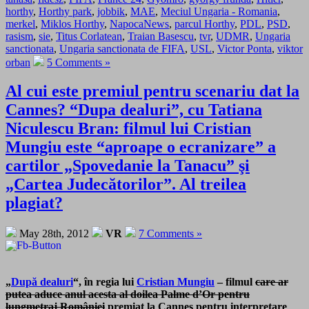
horthy
,
Horthy park
,
jobbik
,
MAE
,
Meciul Ungaria - Romania
,
merkel
,
Miklos Horthy
,
NapocaNews
,
parcul Horthy
,
PDL
,
PSD
,
rasism
,
sie
,
Titus Corlatean
,
Traian Basescu
,
tvr
,
UDMR
,
Ungaria
sanctionata
,
Ungaria sanctionata de FIFA
,
USL
,
Victor Ponta
,
viktor
orban
5 Comments »
Al cui este premiul pentru scenariu dat la
Cannes? “Dupa dealuri”, cu Tatiana
Niculescu Bran: filmul lui Cristian
Mungiu este “aproape o ecranizare” a
cartilor „Spovedanie la Tanacu” şi
„Cartea Judecătorilor”. Al treilea
plagiat?
May 28th, 2012
VR
7 Comments »
„
După dealuri
“, în regia lui
Cristian Mungiu
– filmul
care ar
putea aduce anul acesta al doilea Palme d’Or pentru
lungmetraj României
premiat la Cannes pentru interpretare