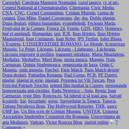
Caruselul
,
Catedrala Mantuirii Neamului
,
cazul tanacu
,
cc al utc
,
Centrul National al Cinematografiei
,
Cinemagia
,
Civic Media
,
CNA
,
CNC
,
Cornel Constantiniu
,
Cristian Mungiu
,
curtea de
conturi
,
Dan Mihu
,
Daniel Corogeanu
,
die
,
dss
,
Dublu plagiat
,
Dupa dealuri
,
editura humanitas
,
evanghelistii
,
Fecioara Maria
,
Festivalul de la Cannes
,
France 24
,
Franta
,
GDS
,
HBO
,
Hotnews
,
hué et applaudi
,
Humanitas
,
iasi
,
ICR
,
Iisus Hristos
,
Iisus Hristos
Mantuitorul
,
Ioan Carmazan
,
Ioan Robu
,
IPS Teofan
,
Iuliei Blaga
,
L'Express
,
L’OSSERVATORE ROMANO
,
Le Monde
,
le nouveau
Mungiu
,
Le Point
,
Liiceanu
,
Liiceanu - Liigheanu - Liicheanu
,
Liiceanu impostor si profitor
,
manastiri ortodoxe
,
Maria Magdalena
,
Mediafax
,
MediaPro
,
Mirel Bran
,
mona musca
,
Mungiu
,
Nutu
Carmazan
,
Opinia Studenteasca
,
organizatia de baza
,
Ostin C
Mungiu
,
ostin mungiu
,
Parchet
,
Paris Match
,
Paris Match despre
Dupa dealuri
,
Patriarhia Romana
,
Paul Goma
,
PCR
,
PF Daniel
,
plagiat
,
plagiat in serie
,
plagiati
,
Povestea lui Vili Tuscan
,
Prea
Fericitul Patriarh Teoctist
,
primul film huiduit la Cannes
,
propaganda
homosexuala anti-crestina
,
Radu Negrescu – Sutu
,
Regia: Ioan
Carmazan
,
regie film
,
Roncea.ro
,
Să iubeşti şi să tragi apa
,
Salvati
Icoanele
,
Sar
,
Securitate
,
soros
,
Spovedanie la Tanacu
,
Tanacu
,
Tatiana Niculescu Bran
,
The Hollywood Reporter
,
THR
,
uascr
,
UMF Ias
,
Un film scris de Cristian Mungiu
,
UNITER
,
Uniunea
Asociatiilor Studentilor Comunisti din Romania
,
Universitatea de
arta Mediapro
,
Vatican
,
Victor Roncea Blog
,
ziaristi online
7
Comments »