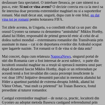
desfasoare fara spectatori. O intrebare fireasca, pe care nimeni n-a
pus-o, este:
Si noi ce vina avem?
O decizie corecta era ca la meci sa
fie interzisa doar prezenta extremistilor maghiari nu si a suporterilor
romani. Mai mult decat atat, ungurii, dupa cum le este felul,
au dat
vina tot pe romani
pentru hotararea FIFA.
Tot zilele acestea, in Ungaria, s-a consfintit oficial ca un parc din
orasul Gyomro sa ramana cu denumirea “amiralului” Miklos Horthy,
aliatul lui Hitler, responsabil de primul genocid etnic al celui de-al
doilea razboi mondial – exterminarea romanilor din Transilvania prin
asasinate in masa – cat si de deportarea evreilor din Ardealul ocupat
spre lagarele naziste. Tot romanii or fi de vina si de data asta?
Mai concret, dupa cum relateaza
NapocaNews
, singurul portal de
stiri din Romania care a fost interesat de acest subiect, o parte din
locuitorii orasului maghiar nu a reușit să oprească numirea unui parc
după dictatorul fascist Miklos Horthy, după ce un referendum pe
această temă a fost invalidat din cauza prezenţei insuficiente la
vot: doar 18%! Iniţiative denumirii parcului in memoria aliatului lui
Hitler a apartinut partidul de extrema-dreapta Jobbik, aliatul lui
Viktor Orban, “mai mult ca prietenul” lui Traian Basescu, fostul
presedinte al tuturor romanilor.
Castigul extremistilor maghiari – de notat ca, practic, locuitorii din
Gyomro au adoptat metoda Basescu castigand referendumul prin