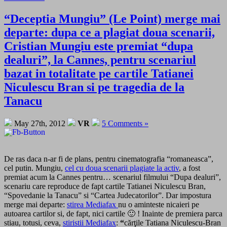
“Deceptia Mungiu” (Le Point) merge mai
departe: dupa ce a plagiat doua scenarii,
Cristian Mungiu este premiat “dupa
dealuri”, la Cannes, pentru scenariul
bazat in totalitate pe cartile Tatianei
Niculescu Bran si pe tragedia de la
Tanacu
May 27th, 2012
VR
5 Comments »
De ras daca n-ar fi de plans, pentru cinematografia “romaneasca”,
cel putin. Mungiu,
cel cu doua scenarii plagiate la activ
, a fost
premiat acum la Cannes pentru… scenariul filmului “Dupa dealuri”,
scenariu care reproduce de fapt cartile Tatianei Niculescu Bran,
“Spovedanie la Tanacu” si “Cartea Judecatorilor”. Dar impostura
merge mai departe:
stirea Mediafax
nu o aminteste nicaieri pe
autoarea cartilor si, de fapt, nici cartile 🙂 ! Inainte de premiera parca
stiau, totusi, ceva,
stiristii Mediafax
:
“
cărţile Tatiana Niculescu-Bran