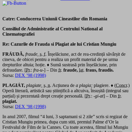
Catre: Conducerea Uniunii Cineastilor din Romania
Consiliul de Administratie al Centrului National al
Cinematografiei
Re: Cazurile de Frauda si Plagiat ale lui Cristian Mungiu
FRÁUDĂ,
fraude,
s. f.
Înșelăciune, act de rea-credință săvârșit de
cineva, de obicei pentru a realiza un profit material de pe urma
drepturilor altuia; hoție. ♦ Sumă sustrasă prin înșelăciune, prin
defraudare. [
Pr.
:
fra-u-
] – Din
fr.
fraude,
lat.
fraus, fraudis.
Sursa:
DEX ’98 (1998)
PLAGIÁT,
plagiate,
s. n.
Acțiunea de
a plagia;
plagiere. ♦ (
Concr.
)
Operă literară, artistică sau științifică a altcuiva, însușită (integral sau
parțial) și prezentată drept creație personală. [
Pr.
:
-gi-at
] – Din
fr.
plagiat.
Sursa:
DEX ’98 (1998)
In anul 2007, filmul “4 luni, 3 saptamani si 2 zile” scris si regizat de
Cristian Mungiu primea, dupa cum stiti, premiul Palme d’Or la
Festivalul de Film de la Cannes. Cu toate acestea, filmul lui Mungiu