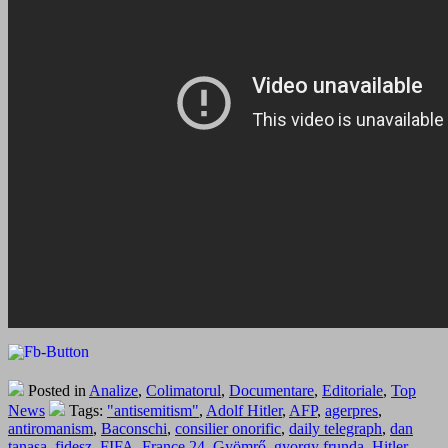
Posted in
Analize
,
Colimatorul
,
Documentare
,
Editoriale
,
Top
News
Tags:
"antisemitism"
,
Adolf Hitler
,
AFP
,
agerpres
,
antiromanism
,
Baconschi
,
consilier onorific
,
daily telegraph
,
dan
tanasa
,
fidesz
,
FIFA
,
France 24
,
Gyömrő
,
gyorgy frunda
,
Hitler
,