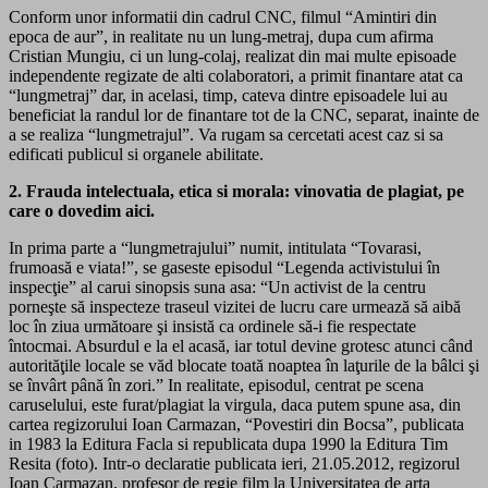
Conform unor informatii din cadrul CNC, filmul “Amintiri din
epoca de aur”, in realitate nu un lung-metraj, dupa cum afirma
Cristian Mungiu, ci un lung-colaj, realizat din mai multe episoade
independente regizate de alti colaboratori, a primit finantare atat ca
“lungmetraj” dar, in acelasi, timp, cateva dintre episoadele lui au
beneficiat la randul lor de finantare tot de la CNC, separat, inainte de
a se realiza “lungmetrajul”. Va rugam sa cercetati acest caz si sa
edificati publicul si organele abilitate.
2. Frauda intelectuala, etica si morala: vinovatia de plagiat, pe
care o dovedim aici.
In prima parte a “lungmetrajului” numit, intitulata “Tovarasi,
frumoasă e viata!”, se gaseste episodul “Legenda activistului în
inspecţie” al carui sinopsis suna asa: “Un activist de la centru
porneşte să inspecteze traseul vizitei de lucru care urmează să aibă
loc în ziua următoare şi insistă ca ordinele să-i fie respectate
întocmai. Absurdul e la el acasă, iar totul devine grotesc atunci când
autorităţile locale se văd blocate toată noaptea în laţurile de la bâlci şi
se învârt până în zori.” In realitate, episodul, centrat pe scena
caruselului, este furat/plagiat la virgula, daca putem spune asa, din
cartea regizorului Ioan Carmazan, “Povestiri din Bocsa”, publicata
in 1983 la Editura Facla si republicata dupa 1990 la Editura Tim
Resita (foto). Intr-o declaratie publicata ieri, 21.05.2012, regizorul
Ioan Carmazan, profesor de regie film la Universitatea de arta