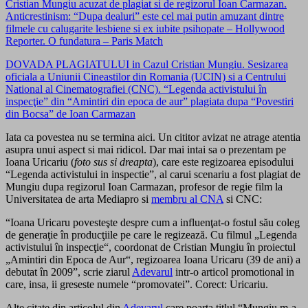
Cristian Mungiu acuzat de plagiat si de regizorul Ioan Carmazan.
Anticrestinism: “Dupa dealuri” este cel mai putin amuzant dintre
filmele cu calugarite lesbiene si ex iubite psihopate – Hollywood
Reporter. O fundatura – Paris Match
DOVADA PLAGIATULUI in Cazul Cristian Mungiu. Sesizarea
oficiala a Uniunii Cineastilor din Romania (UCIN) si a Centrului
National al Cinematografiei (CNC). “Legenda activistului în
inspecţie” din “Amintiri din epoca de aur” plagiata dupa “Povestiri
din Bocsa” de Ioan Carmazan
Iata ca povestea nu se termina aici. Un cititor avizat ne atrage atentia
asupra unui aspect si mai ridicol. Dar mai intai sa o prezentam pe
Ioana Uricariu (
foto sus si dreapta
), care este regizoarea episodului
“Legenda activistului in inspectie”, al carui scenariu a fost plagiat de
Mungiu dupa regizorul Ioan Carmazan, profesor de regie film la
Universitatea de arta Mediapro si
membru al CNA
si CNC:
“Ioana Uricaru povesteşte despre cum a influenţat-o fostul său coleg
de generaţie în producţiile pe care le regizează. Cu filmul „Legenda
activistului în inspecţie“, coordonat de Cristian Mungiu în proiectul
„Amintiri din Epoca de Aur“, regizoarea Ioana Uricaru (39 de ani) a
debutat în 2009”, scrie ziarul
Adevarul
intr-o articol promotional in
care, insa, ii greseste numele “promovatei”. Corect: Uricariu.
Alte citate din articolul din
Adevarul
care poarta titlul “Mungiu m-a