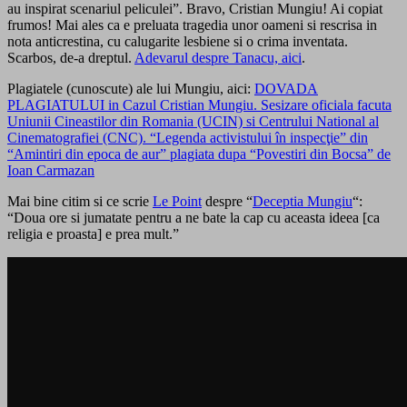
au inspirat scenariul peliculei”. Bravo, Cristian Mungiu! Ai copiat
frumos! Mai ales ca e preluata tragedia unor oameni si rescrisa in
nota anticrestina, cu calugarite lesbiene si o crima inventata.
Scarbos, de-a dreptul.
Adevarul despre Tanacu, aici
.
Plagiatele (cunoscute) ale lui Mungiu, aici:
DOVADA
PLAGIATULUI in Cazul Cristian Mungiu. Sesizare oficiala facuta
Uniunii Cineastilor din Romania (UCIN) si Centrului National al
Cinematografiei (CNC). “Legenda activistului în inspecţie” din
“Amintiri din epoca de aur” plagiata dupa “Povestiri din Bocsa” de
Ioan Carmazan
Mai bine citim si ce scrie
Le Point
despre “
Deceptia Mungiu
“:
“Doua ore si jumatate pentru a ne bate la cap cu aceasta ideea [ca
religia e proasta] e prea mult.”