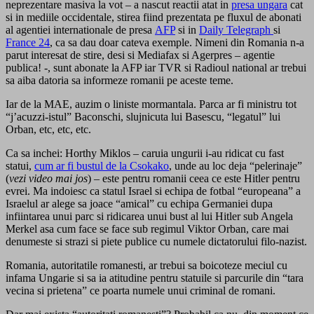
neprezentare masiva la vot – a nascut reactii atat in
presa ungara
cat
si in mediile occidentale, stirea fiind prezentata pe fluxul de abonati
al agentiei internationale de presa
AFP
si in
Daily Telegraph
si
France 24
, ca sa dau doar cateva exemple. Nimeni din Romania n-a
parut interesat de stire, desi si Mediafax si Agerpres – agentie
publica! -, sunt abonate la AFP iar TVR si Radioul national ar trebui
sa aiba datoria sa informeze romanii pe aceste teme.
Iar de la MAE, auzim o liniste mormantala. Parca ar fi ministru tot
“j’acuzzi-istul” Baconschi, slujnicuta lui Basescu, “legatul” lui
Orban, etc, etc, etc.
Ca sa inchei: Horthy Miklos – caruia ungurii i-au ridicat cu fast
statui,
cum ar fi bustul de la Csokako
, unde au loc deja “pelerinaje”
(
vezi video mai jos
) – este pentru romanii ceea ce este Hitler pentru
evrei. Ma indoiesc ca statul Israel si echipa de fotbal “europeana” a
Israelul ar alege sa joace “amical” cu echipa Germaniei dupa
infiintarea unui parc si ridicarea unui bust al lui Hitler sub Angela
Merkel asa cum face se face sub regimul Viktor Orban, care mai
denumeste si strazi si piete publice cu numele dictatorului filo-nazist.
Romania, autoritatile romanesti, ar trebui sa boicoteze meciul cu
infama Ungarie si sa ia atitudine pentru statuile si parcurile din “tara
vecina si prietena” ce poarta numele unui criminal de romani.