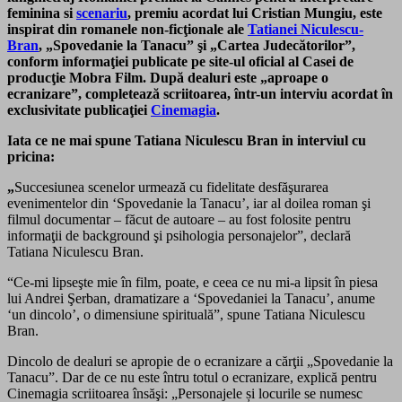
feminina si
scenariu
, premiu acordat lui Cristian Mungiu, este
inspirat din romanele non-ficţionale ale
Tatianei Niculescu-
Bran
, „Spovedanie la Tanacu” şi „Cartea Judecătorilor”,
conform informaţiei publicate pe site-ul oficial al Casei de
producţie Mobra Film. După dealuri este
„
aproape o
ecranizare”, completează scriitoarea
, într-un interviu acordat în
exclusivitate publicaţiei
Cinemagia
.
Iata ce ne mai spune Tatiana Niculescu Bran in interviul cu
pricina:
„
Succesiunea scenelor urmează cu fidelitate desfăşurarea
evenimentelor din ‘Spovedanie la Tanacu’, iar al doilea roman şi
filmul documentar – făcut de autoare – au fost folosite pentru
informaţii de background şi psihologia personajelor”, declară
Tatiana Niculescu Bran.
“Ce-mi lipseşte mie în film, poate, e ceea ce nu mi-a lipsit în piesa
lui Andrei Şerban, dramatizare a ‘Spovedaniei la Tanacu’, anume
‘un dincolo’, o dimensiune spirituală”, spune Tatiana Niculescu
Bran.
Dincolo de dealuri se apropie de o ecranizare a cărţii „Spovedanie la
Tanacu”. Dar de ce nu este întru totul o ecranizare, explică pentru
Cinemagia scriitoarea însăşi: „Personajele și locurile se numesc