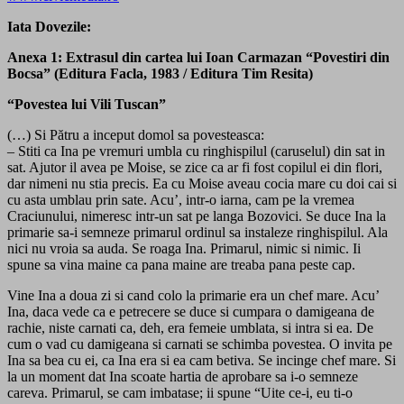
Iata Dovezile:
Anexa 1: Extrasul din cartea lui Ioan Carmazan “Povestiri din
Bocsa” (Editura Facla, 1983 / Editura Tim Resita)
“Povestea lui Vili Tuscan”
(…) Si Pătru a inceput domol sa povesteasca:
– Stiti ca Ina pe vremuri umbla cu ringhispilul (caruselul) din sat in
sat. Ajutor il avea pe Moise, se zice ca ar fi fost copilul ei din flori,
dar nimeni nu stia precis. Ea cu Moise aveau cocia mare cu doi cai si
cu asta umblau prin sate. Acu’, intr-o iarna, cam pe la vremea
Craciunului, nimeresc intr-un sat pe langa Bozovici. Se duce Ina la
primarie sa-i semneze primarul ordinul sa instaleze ringhispilul. Ala
nici nu vroia sa auda. Se roaga Ina. Primarul, nimic si nimic. Ii
spune sa vina maine ca pana maine are treaba pana peste cap.
Vine Ina a doua zi si cand colo la primarie era un chef mare. Acu’
Ina, daca vede ca e petrecere se duce si cumpara o damigeana de
rachie, niste carnati ca, deh, era femeie umblata, si intra si ea. De
cum o vad cu damigeana si carnati se schimba povestea. O invita pe
Ina sa bea cu ei, ca Ina era si ea cam betiva. Se incinge chef mare. Si
la un moment dat Ina scoate hartia de aprobare sa i-o semneze
careva. Primarul, se cam imbatase; ii spune “Uite ce-i, eu ti-o