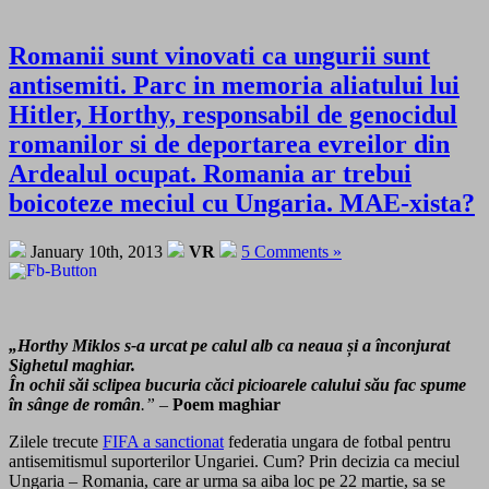
Romanii sunt vinovati ca ungurii sunt
antisemiti. Parc in memoria aliatului lui
Hitler, Horthy, responsabil de genocidul
romanilor si de deportarea evreilor din
Ardealul ocupat. Romania ar trebui
boicoteze meciul cu Ungaria. MAE-xista?
January 10th, 2013
VR
5 Comments »
„Horthy Miklos s-a urcat pe calul alb ca neaua și a înconjurat
Sighetul maghiar.
În ochii săi sclipea bucuria
căci picioarele calului său fac spume
în sânge de român
.”
–
Poem maghiar
Zilele trecute
FIFA a sanctionat
federatia ungara de fotbal pentru
antisemitismul suporterilor Ungariei. Cum? Prin decizia ca meciul
Ungaria – Romania, care ar urma sa aiba loc pe 22 martie, sa se