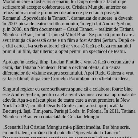
Modul în care a fost scris scenariul lui După dealuri a făcut-o pe
scriitoare să accepte colaborarea cu Cristian Mungiu, anterior ea
refuzând mai multe propuneri de aducere pe ecran a poveştii.
Romanul „Spovedanie la Tanacu”, dramatizat de autoare, a devenit
în 2007 piesa de teatru cu titlu omonim, în regia lui Andrei Şerban,
şi în 2008, un film documentar – Cazul Tanacu – realizat de Tatiana
Niculescu Bran, Ionuţ Teianu şi Mirel Bran. Se pare că primul care a
avut intuiţia că această carte e un film a fost Andrei Şerban. După ce
a citit cartea, i-a scris autoarei că ar vrea să facă pe baza romanului
primul lui film, dar ulterior a optat pentru un spectacol de teatru.
Aproape în acelaşi timp, Lucian Pintilie a vrut să facă o ecranizare a
cărții, dar Tatiana Niculescu Bran a declinat oferta, din cauza
diferențelor de viziune asupra scenariului. Apoi Radu Gabrea a vrut
să facă filmul, după care Corneliu Porumboiu a cochetat cu ideea.
Singurul regizor cu care scriitoarea spune că a colaborat foarte bine
este Andrei Şerban, pentru că el a avut viziunea cea mai apropiată de
adevăr. Aşa s-a născut piesa de teatru care a avut premiera la New
York în 2007, cu titlul Deadly Confession, a fost apoi jucată la
Bucureşti, Iaşi, Timişoara, Paris şi Lodz, în Polonia. În 2011, Tatiana
Niculescu Bran era contactată de Cristian Mungiu.
„Scenariul lui Cristian Mungiu mi-a plăcut imediat. Era bine scris,
cu mult talent, urmărea firul epic din ‘Spovedanie la Tanacu’.