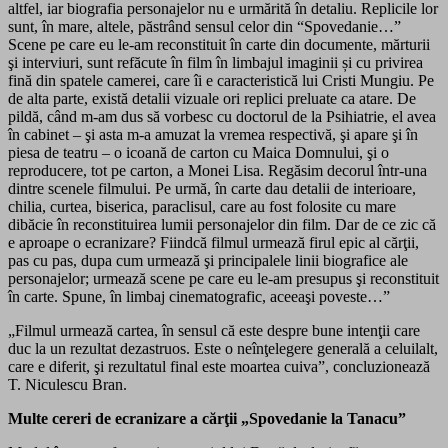
altfel, iar biografia personajelor nu e urmărită în detaliu. Replicile lor
sunt, în mare, altele, păstrând sensul celor din “Spovedanie…”
Scene pe care eu le-am reconstituit în carte din documente, mărturii
şi interviuri, sunt refăcute în film în limbajul imaginii și cu privirea
fină din spatele camerei, care îi e caracteristică lui Cristi Mungiu. Pe
de alta parte, există detalii vizuale ori replici preluate ca atare. De
pildă, când m-am dus să vorbesc cu doctorul de la Psihiatrie, el avea
în cabinet – şi asta m-a amuzat la vremea respectivă, şi apare şi în
piesa de teatru – o icoană de carton cu Maica Domnului, şi o
reproducere, tot pe carton, a Monei Lisa. Regăsim decorul într-una
dintre scenele filmului. Pe urmă, în carte dau detalii de interioare,
chilia, curtea, biserica, paraclisul, care au fost folosite cu mare
dibăcie în reconstituirea lumii personajelor din film. Dar de ce zic că
e aproape o ecranizare? Fiindcă filmul urmează firul epic al cărţii,
pas cu pas, dupa cum urmează şi principalele linii biografice ale
personajelor; urmează scene pe care eu le-am presupus şi reconstituit
în carte. Spune, în limbaj cinematografic, aceeaşi poveste…”
„Filmul urmează cartea, în sensul că este despre bune intenţii care
duc la un rezultat dezastruos. Este o neînţelegere generală a celuilalt,
care e diferit, şi rezultatul final este moartea cuiva”, concluzionează
T. Niculescu Bran.
Multe cereri de ecranizare a cărţii „Spovedanie la Tanacu”