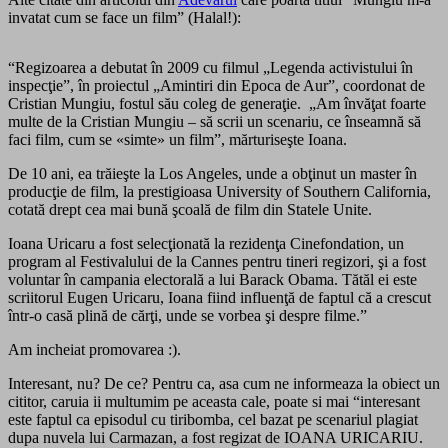
invatat cum se face un film” (Halal!):
“Regizoarea a debutat în 2009 cu filmul „Legenda activistului în
inspecţie”, în proiectul „Amintiri din Epoca de Aur”, coordonat de
Cristian Mungiu, fostul său coleg de generaţie. „Am învăţat foarte
multe de la Cristian Mungiu – să scrii un scenariu, ce înseamnă să
faci film, cum se «simte» un film”, mărturiseşte Ioana.
De 10 ani, ea trăieşte la Los Angeles, unde a obţinut un master în
producţie de film, la prestigioasa University of Southern California,
cotată drept cea mai bună şcoală de film din Statele Unite.
Ioana Uricaru a fost selecţionată la rezidenţa Cinefondation, un
program al Festivalului de la Cannes pentru tineri regizori, şi a fost
voluntar în campania electorală a lui Barack Obama. Tătăl ei este
scriitorul Eugen Uricaru, Ioana fiind influenţă de faptul că a crescut
într-o casă plină de cărţi, unde se vorbea şi despre filme.”
Am incheiat promovarea :).
Interesant, nu? De ce? Pentru ca, asa cum ne informeaza la obiect un
cititor, caruia ii multumim pe aceasta cale, poate si mai “interesant
este faptul ca episodul cu tiribomba, cel bazat pe scenariul plagiat
dupa nuvela lui Carmazan, a fost regizat de IOANA URICARIU.