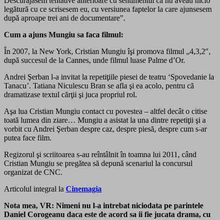
Descurajasem tentative anterioare cu sentimentul că nu aveau nicio
legătură cu ce scrisesem eu, cu versiunea faptelor la care ajunsesem
după aproape trei ani de documentare”.
Cum a ajuns Mungiu sa faca filmul:
În 2007, la New York, Cristian Mungiu îşi promova filmul „4,3,2″,
după succesul de la Cannes, unde filmul luase Palme d’Or.
Andrei Şerban l-a invitat la repetiţiile piesei de teatru ‘Spovedanie la
Tanacu’. Tatiana Niculescu Bran se afla şi ea acolo, pentru că
dramatizase textul cărţii şi juca propriul rol.
Aşa lua Cristian Mungiu contact cu povestea – altfel decât o citise
toată lumea din ziare… Mungiu a asistat la una dintre repetiţii şi a
vorbit cu Andrei Şerban despre caz, despre piesă, despre cum s-ar
putea face film.
Regizorul şi scriitoarea s-au reîntâlnit în toamna lui 2011, când
Cristian Mungiu se pregătea să depună scenariul la concursul
organizat de CNC.
Articolul integral la
Cinemagia
Nota mea, VR: Nimeni nu l-a intrebat niciodata pe parintele
Daniel Corogeanu daca este de acord sa ii fie jucata drama, cu