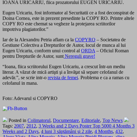
IOANA URICARIU, fiica prozatorului EUGEN URICARIU.
Eugen Uricariu, fost informator al Securitatii ce a fost deconspirat de
Doina Cornea, este in prezent presedinte la COPY RO. Printre altele
COPY RO este chemat sa vegheze la protejarea scriitorilor
impotriva plagiatorilor.”
Iar de la Alexandru Petria aflam ca la
COPYRO
– Societatea de
Gestiune Colectiva a Drepturilor de Autor, locul de munca al lui
Eugen Uricariu, conform unui control al
ORDA
– Oficiul Roman
pentru Drepturile de Autor, sunt
Nereguli grave!
“Ioana, fiica scriitorului Eugen Uricariu, a crescut într-un mediu
literar. A văzut de mică artişti şi a învăţat să separe celofanul de
adevăr.”, se scrie intr-o
revista de femei
. Problema e ca a ramas cu
celofanul in mana.
Foto: Adevarul si COPYRO
Posted in
Colimatorul
,
Documentare
,
Editoriale
,
Top News
Tags:
2007
,
2012
,
3 Weeks and 2 Days Poster Top 5000 4 Months 3
Weeks and 2 Days
,
4 luni 3 săptămâni şi 2 zile
,
4 Months
,
432
,
Alege Viata
,
Alina Mungiu
,
Alina Mungiu Pipidi Plugaru
,
alina