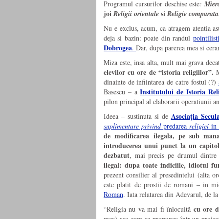
Programul cursurilor deschise este
:
Mier
joi
si
Religii orientale
Religie comparata
Nu e exclus, acum, ca atragem atentia asu
deja si bazin: poate din randul
pointilis
Dobrogea
.
Dar, dupa parerea mea si cera
Miza este, insa alta, mult mai grava decat
elevilor cu ore de “istoria religiilor”.
M
dinainte de infiintarea de catre fostul (?)
Institutului de Istoria Rel
Basescu – a
pilon principal al elaborarii operatiunii
Asociația Secu
Ideea – sustinuta si de
suplimentare privind
predarea
religiei
i
de modificarea ilegala, pe sub mana
introducerea unui punct la un capitol
dezbatut
, mai precis pe drumul dintre 
ilegal: dupa toate indiciile, idiotul f
prezent consilier al presedintelui (alta 
este platit de prostii de romani – in mi
Roman
. Iata relatarea din Adevarul, de la
cu ore de
“Religia nu va mai fi înlocuită
mea) aşa cum se propunea într-un proiect.