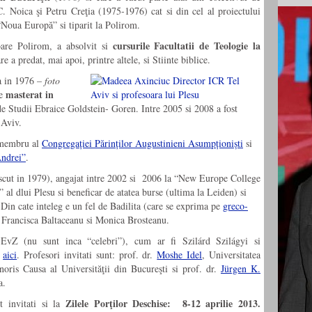
. Noica şi Petru Creţia (1975-1976) cat si din cel al proiectului
“Noua Europă” si tiparit la Polirom.
cursurile Facultatii de Teologie la
oare Polirom, a absolvit si
re a predat, mai apoi, printre altele, si Stiinte biblice.
a in 1976 –
foto
masterat in
re
de Studii Ebraice Goldstein- Goren. Intre 2005 si 2008 a fost
 Aviv.
 membru al
Congregației Părinților Augustinieni Asumpționiști
si
Andrei”
.
ascut in 1979), angajat intre 2002 si 2006 la “New Europe College
l dlui Plesu si beneficar de atatea burse (ultima la Leiden) si
 Din cate inteleg e un fel de Badilita (care se exprima pe
greco-
e Francisca Baltaceanu si Monica Brosteanu.
e EvZ (nu sunt inca “celebri”), cum ar fi Szilárd Szilágyi si
i
aici
. Profesori invitati sunt: prof. dr.
Moshe Idel
, Universitatea
oris Causa al Universităţii din Bucureşti si prof. dr.
Jürgen K.
a.
Zilele Porţilor Deschise:
8-12 aprilie 2013.
nt invitati si la