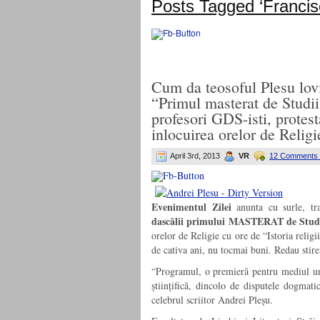
Posts Tagged ‘Francis
Cum da teosoful Plesu lovi
“Primul masterat de Studii
profesori GDS-isti, protest
inlocuirea orelor de Religie
April 3rd, 2013
VR
12 Comments
Evenimentul Zilei
anunta cu surle, tr
dascălii primului MASTERAT de Stu
orelor de Religie cu ore de “Istoria religi
de cativa ani, nu tocmai buni. Redau stir
“Programul, o premieră pentru mediul univ
științifică, dincolo de disputele dogmat
celebrul scriitor Andrei Pleșu.