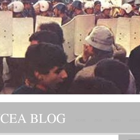
NCEA BLOG
HOME
ZIUA
VIDEO
AUDI
JITORILOR SAI" – GH. I. B.
CONTACT