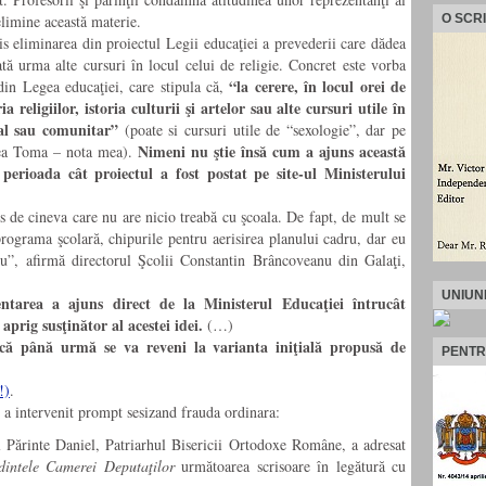
elimine această materie.
O SCR
s eliminarea din proiectul Legii educaţiei a prevederii care dădea
oată urma alte cursuri în locul celui de religie. Concret este vorba
“la cerere, în locul orei de
 din Legea educaţiei, care stipula că,
a religiilor, istoria culturii şi artelor sau alte cursuri utile în
ial sau comunitar”
(poate si cursuri utile de “sexologie”, dar pe
Nimeni nu ştie însă cum a ajuns această
cea Toma – nota mea).
 perioada cât proiectul a fost postat pe site-ul Ministerului
s de cineva care nu are nicio treabă cu şcoala. De fapt, de mult se
programa şcolară, chipurile pentru aerisirea planului cadru, dar eu
ru”, afirmă directorul Şcolii Constantin Brâncoveanu din Galaţi,
UNIUN
entarea a ajuns direct de la Ministerul Educaţiei întrucât
prig susţinător al acestei idei.
(…)
 că până urmă se va reveni la varianta iniţială propusă de
PENTR
!)
.
 a intervenit prompt sesizand frauda ordinara:
l Părinte Daniel, Patriarhul Bisericii Ortodoxe Române, a adresat
intele Camerei Deputaţilor
următoarea scrisoare în legătură cu