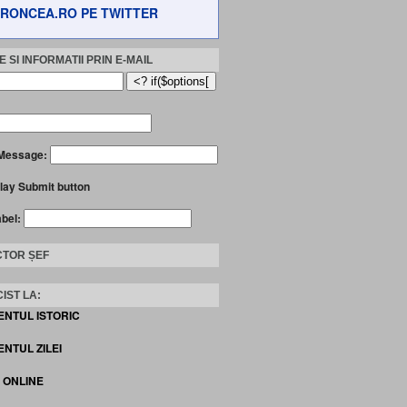
RONCEA.RO PE TWITTER
 SI INFORMATII PRIN E-MAIL
Message:
lay Submit button
abel:
TOR ȘEF
IST LA:
ENTUL ISTORIC
NTUL ZILEI
I ONLINE