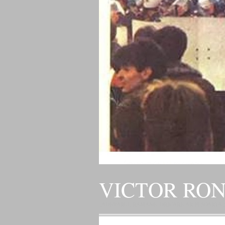
VICTOR RO
„ADEVARUL RAMANE, ORICARE AR FI SOARTA SLU