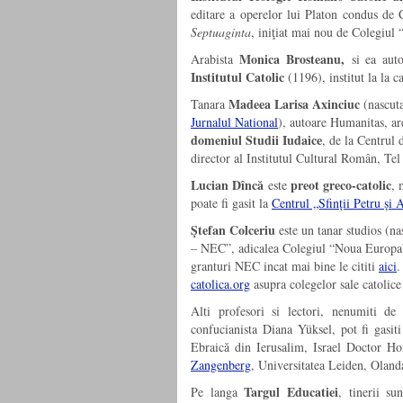
editare a operelor lui Platon condus de C
Septuaginta
, iniţiat mai nou de Colegiul 
Monica Brosteanu,
Arabista
si ea aut
Institutul Catolic
(1196), institut la la ca
Madeea Larisa Axinciuc
Tanara
(nascut
Jurnalul National
), autoare Humanitas, a
domeniul Studii Iudaice
, de la Centrul 
director al Institutul Cultural Român, Tel
Lucian Dîncă
preot greco-catolic
este
,
poate fi gasit la
Centrul „Sfinții Petru și 
Ştefan Colceriu
este un tanar studios (n
– NEC”, adicalea Colegiul “Noua Europa” a
granturi NEC incat mai bine le cititi
aici
.
catolica.org
asupra colegelor sale catolic
Alti profesori si lectori, nenumiti d
confucianista Diana Yüksel, pot fi gasit
Ebraică din Ierusalim, Israel Doctor Hon
Zangenberg
, Universitatea Leiden, Oland
Targul Educatiei
Pe langa
, tinerii su