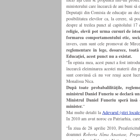
ministerului care încearcă de ani buni să 
Deputaţii din Comisia de educaţie au deci
posibilitatea elevilor ca, la cerere, să p
despre al treilea punct al capitolului 17
religie, elevii pot urma cursuri de istori
formarea comportamentului etic, soc
invers, cum sunt cele promovat de Mir
reglementare în lege, deoarece, toată
Educaţiei, acest punct nu a existat.
“În opinia mea, acest punct a fost introdu
încearcă eleiminarea acestei materii din 
sunt convinsă că nu vor reuşi acest luc
Monalissa Nica.
După toate probabalilităţile, reglem
ministrul Daniel Funeriu se declară un a
Ministrul Daniel Funeriu speră însă
minister.
“
Mai multe detalii la
Adevarul (stiri locale
In 2010 am avut noroc cu Patriarhia, care
“În ziua de 28 aprilie 2010, Preafericitu
doamnei
Roberta Alma Anastase, Preşed