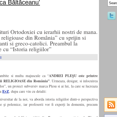
ca Băltăceanu’
turi Ortodoxiei cu ierarhii nostri de mana.
 religioase din România” cu sprijin si
anti si greco-catolici. Preambul la
 cu “Istoria religiilor”
 »
ANDREI PLEȘU este printre
ambite si multa majuscule ca “
dii RELIGIOASE din România”
. Urmeaza, desigur, si inlocuirea
ilor”, un proiect subversiv marca Plesu si ai lui, la care se lucreaza
EvZ
ea
, dupa care vin cu detalii:
ersitar de la noi, va aborda istoria religiilor dintr-o perspectiva
ice şi polemice, iar profesorii vor fi experți în domeniu, precum