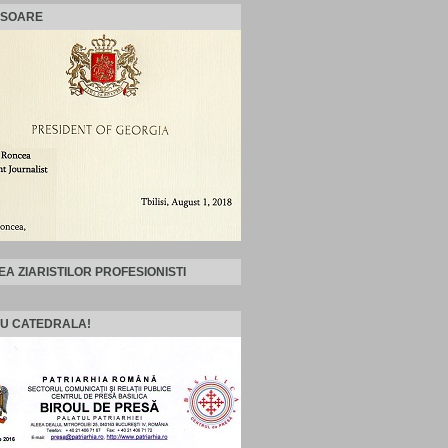
ISOARE
EA ZIARISTILOR PROFESIONISTI
U CATEDRALA!