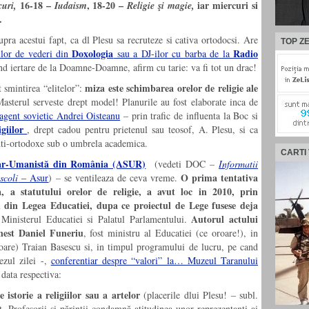
16-18 –
, 18-20 –
iar miercuri si
curi,
Iudaism
Religie şi magie,
.
pra acestui fapt, ca dl Plesu sa recruteze si cativa ortodocsi. Are
TOP ZE
Doxologia
Radio
tilor de vederi din
sau a DJ-ilor cu barba de la
nd iertare de la Doamne-Doamne, afirm cu tarie: va fi tot un drac!
miza este schimbarea orelor de religie ale
 smintirea “elitelor”:
asterul serveste drept model! Planurile au fost elaborate inca de
agent sovietic Andrei Oisteanu
– prin trafic de influenta la Boc si
igiilor
, drept cadou pentru prietenul sau teosof, A. Plesu, si ca
 anti-ortodoxe sub o umbrela academica.
CARTI
lar-Umanistă din România (ASUR)
(vedeti DOC –
Informatii
O prima tentativa
n
scoli
– Asur
) – se ventileaza de ceva vreme.
, a statutului orelor de religie, a avut loc in 2010, prin
 din Legea Educatiei, dupa ce proiectul de Lege fusese deja
Autorul actului
Ministerul Educatiei si Palatul Parlamentului.
unest Daniel Funeriu
, fost ministru al Educatiei (ce oroare!), in
oroare) Traian Basescu si, in timpul programului de lucru, pe cand
ezul zilei -,
conferentiar despre “valori” la… Muzeul Taranului
 data respectiva:
 istorie a religiilor sau a artelor
(placerile dlui Plesu! – subl.
 Profesorii şi părinţii condamnă atitudinea unor reprezentanţi ai