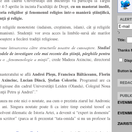
ne din cadrul Universităţii din Bucureşti va participa la Târgul
cu un masterat inedit,
e 4-5 aprilie în incinta Facultăţii de Drept,
a religiilor şi fenomenul religios într-o manieră ştiinţifică,
ţă şi religie.
ALERTE
t religiile monoteiste (iudaism, creştinism, islam), cât şi religiile
'>
manism). Studenții vor avea acces la limbile-sursă ale marilor
aştere a fiecărei tradiţii religioase.
Title:
une întoarcerea către structurile noastre de cunoaştere.
Studiul
Thanks 
todele de investigare cele mai recente din ştiinţă, pârghiile pentru
 o „fenomenologie a minţii
”, crede Madeea Axinciuc, directorul
Disp
Button l
Andrei Pleşu, Francisca Băltăceanu, Florin
masteratului se află
Axinciuc, Lucian Dîncă, Ştefan Colceriu
. Programul are ca
REDAC
 Religioase din cadrul Universităţii Leiden (Olanda), Colegiul Noua
nţii Petru şi Andrei”.”
PUBLIC
auza nu este nici o noutate, asa cum o prezinta ziarul lui Andronic
EVENIM
a ani. Singura noutate poate fi ca intre timp eseistul teosof cu
olvent dilematic de Istoria Artei, a devenit si “expert in domeniu”
EVENIME
u scriitor” (parca ar fi prezentat “tata-omida” si nu un profesor la
ZIARIST