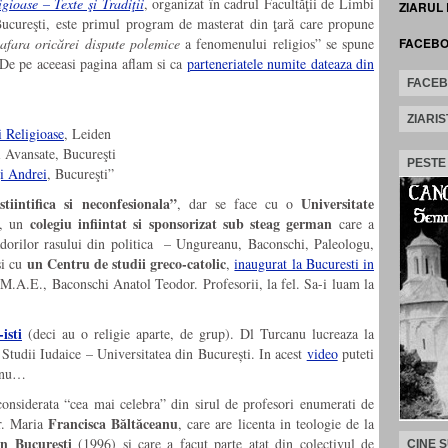
igioase – Texte şi Tradiţii
, organizat în cadrul Facultăţii de Limbi
ZIARUL
 Bucureşti, este primul program de masterat din ţară care propune
n afara oricărei dispute polemice
a fenomenului religios” se spune
FACEB
 De pe aceeasi pagina aflam si ca
parteneriatele numite dateaza din
FACE
ZIARIS
i Religioase
, Leiden
i Avansate, Bucureşti
PESTE
şi Andrei
, Bucureşti”
stiintifica si neconfesionala”
Universitate
, dar se face cu o
colegiu infiintat si sponsorizat sub steag german
, un
care a
cadorilor rasului din politica – Ungureanu, Baconschi, Paleologu,
un Centru de studii greco-catolic
si cu
,
inaugurat la Bucuresti in
 M.A.E., Baconschi Anatol Teodor. Profesorii, la fel. Sa-i luam la
isti
(deci au o religie aparte, de grup). Dl Turcanu lucreaza la
 Studii Iudaice – Universitatea din București. In acest
video
puteti
canu…
 considerata “cea mai celebra” din sirul de profesori enumerati de
Francisca Băltăceanu
r. Maria
, care are licenta in teologie de la
in Bucureşti
(1996) si care a facut parte atat din colectivul de
CINE 