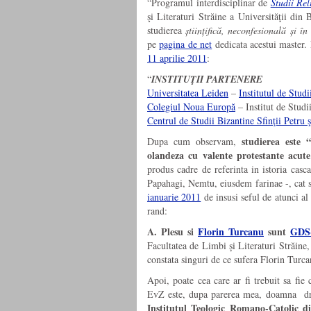
“Programul interdisciplinar de
Studii Rel
şi Literaturi Străine a Universităţii din
studierea
științifică, neconfesională și î
pe
pagina de net
dedicata acestui master.
11 aprilie 2011
:
“
INSTITUŢII PARTENERE
Universitatea Leiden
–
Institutul de Studi
Colegiul Noua Europă
– Institut de Studi
Centrul de Studii Bizantine Sfinţii Petru 
studierea este “
Dupa cum observam,
olandeza cu valente protestante acute
produs cadre de referinta in istoria cas
Papahagi, Nemtu, eiusdem farinae -, cat 
ianuarie 2011
de insusi seful de atunci al
rand:
A. Plesu si
Florin Turcanu
sunt
GDS-
Facultatea de Limbi și Literaturi Străine,
constata singuri de ce sufera Florin Tur
Apoi, poate cea care ar fi trebuit sa fie
EvZ este, dupa parerea mea, doamna d
Institutul Teologic Romano-Catolic d