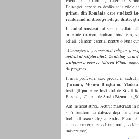
Facultatea de Limbi şi Literaturi Străi
Educaţiei, care se va desfăşura în zilele d
primul din România care studiază istori
readucând în discuţie relaţia dintre ştiin
În cadrul masteratului vor fi studiate atâ
orientale (taoism, budism, hinduism, şa
religii, element esenţial pentru o bună cuno
„
Cunoaşterea fenomenului religios presup
aplicat al religiei oferă, în dialog cu me
schiţarea a ceea ce Mircea Eliade
numea
de program.
Printre profesorii care predau în cadrul 
Ţurcanu, Monica Broşteanu, Madeea 
instituţii partenere Institutul de Studii
Europă şi Centrul de Studii Bizantine „Sfi
Am incheiat stirea. Acum: masteratul in c
si Silberstein
, ci dateaza deja de cativ
inclinatii sc
i
e
n?
tologice Andrei Plesu, abs
si, poate ce conteza cel mai mult, “celebr
universitate).