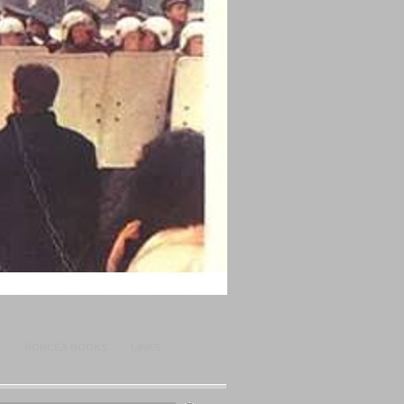
O
RONCEA BOOKS
LINKS