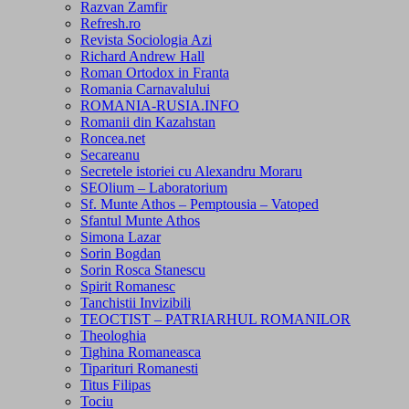
Razvan Zamfir
Refresh.ro
Revista Sociologia Azi
Richard Andrew Hall
Roman Ortodox in Franta
Romania Carnavalului
ROMANIA-RUSIA.INFO
Romanii din Kazahstan
Roncea.net
Secareanu
Secretele istoriei cu Alexandru Moraru
SEOlium – Laboratorium
Sf. Munte Athos – Pemptousia – Vatoped
Sfantul Munte Athos
Simona Lazar
Sorin Bogdan
Sorin Rosca Stanescu
Spirit Romanesc
Tanchistii Invizibili
TEOCTIST – PATRIARHUL ROMANILOR
Theologhia
Tighina Romaneasca
Tiparituri Romanesti
Titus Filipas
Tociu