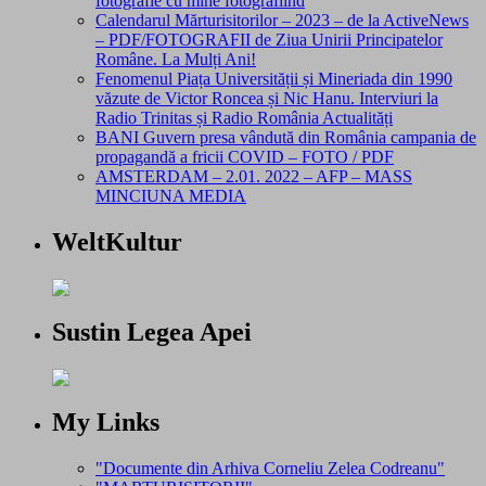
fotografie cu mine fotografiind
Calendarul Mărturisitorilor – 2023 – de la ActiveNews
– PDF/FOTOGRAFII de Ziua Unirii Principatelor
Române. La Mulți Ani!
Fenomenul Piața Universității și Mineriada din 1990
văzute de Victor Roncea și Nic Hanu. Interviuri la
Radio Trinitas și Radio România Actualități
BANI Guvern presa vândută din România campania de
propagandă a fricii COVID – FOTO / PDF
AMSTERDAM – 2.01. 2022 – AFP – MASS
MINCIUNA MEDIA
WeltKultur
Sustin Legea Apei
My Links
"Documente din Arhiva Corneliu Zelea Codreanu"