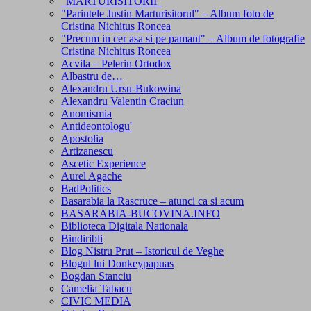
"MARTURISITORII"
"Parintele Justin Marturisitorul" – Album foto de
Cristina Nichitus Roncea
"Precum in cer asa si pe pamant" – Album de fotografie
Cristina Nichitus Roncea
Acvila – Pelerin Ortodox
Albastru de…
Alexandru Ursu-Bukowina
Alexandru Valentin Craciun
Anomismia
Antideontologu'
Apostolia
Artizanescu
Ascetic Experience
Aurel Agache
BadPolitics
Basarabia la Rascruce – atunci ca si acum
BASARABIA-BUCOVINA.INFO
Biblioteca Digitala Nationala
Bindiribli
Blog Nistru Prut – Istoricul de Veghe
Blogul lui Donkeypapuas
Bogdan Stanciu
Camelia Tabacu
CIVIC MEDIA