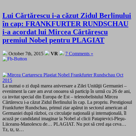
Lui Cărtărescu i-a căzut Zidul Berlinului
în cap: FRANKFURTER RUNDSCHAU
i-a acordat lui Mircea Cărtărescu
premiul Nobel pentru PLAGIAT
October 7th, 2015
VR
7 Comments »
La numai o zi după marea aniversare a Zilei Unităţii Germaniei –
eveniment la care am avut onoarea să particip în urmă cu 26 de ani,
ca invitat special din Europa de Est – telenobelistului Mircea
Cărtărescu i-a căzut Zidul Berlinului în cap. La propriu. Prestigiosul
Frankfurter Rundschau, primul ziar apărut in sectorul american al
Germaniei după război, cu circulaţie naţională şi internaţională, îl
acuză pe candidatul imaginar la Nobel al clicii Patapievici-Pleşu-
Liiceanu-Manolescu de… PLAGIAT. Nu pot să cred aşa ceva…
Tz, tz, tz…