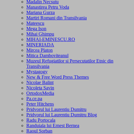
Madalin Necsutu
Manastirea Petru Voda
Mariana Gurza
Martiri Romani din Transilvania
Mateescu
Mega Ison
Mihai Ghimpu
MIHAI-EMINESCU.RO
MINERIADA
Mircea Platon
Mitica Damboviteanul
Muzeul Refugiatilor si Persecutatilor Etnic din
Transilvania
Mystagogy
New & Free Word Press Themes
Nicolae Balint
Nicoleta Savin
OrtodoxMedia
Pa.ce.pa
Peter Hitchens
Pridvorul lui Laurentiu Dumitru
Pridvorul lui Laurentiu Dumitru Blog
Radu Portocala
Randuiala lui Ernest Bernea
Raoul Sorban