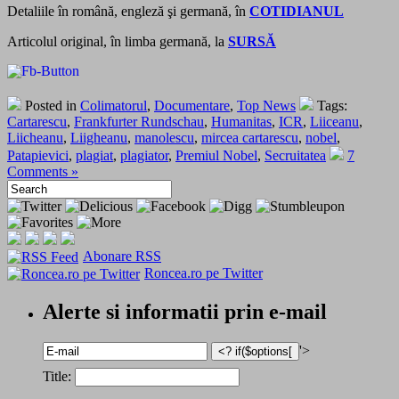
Detaliile în română, engleză şi germană, în
COTIDIANUL
Articolul original, în limba germană, la
SURSĂ
Posted in
Colimatorul
,
Documentare
,
Top News
Tags:
Cartarescu
,
Frankfurter Rundschau
,
Humanitas
,
ICR
,
Liiceanu
,
Liicheanu
,
Liigheanu
,
manolescu
,
mircea cartarescu
,
nobel
,
Patapievici
,
plagiat
,
plagiator
,
Premiul Nobel
,
Secruitatea
7
Comments »
Abonare RSS
Roncea.ro pe Twitter
Alerte si informatii prin e-mail
'>
Title: