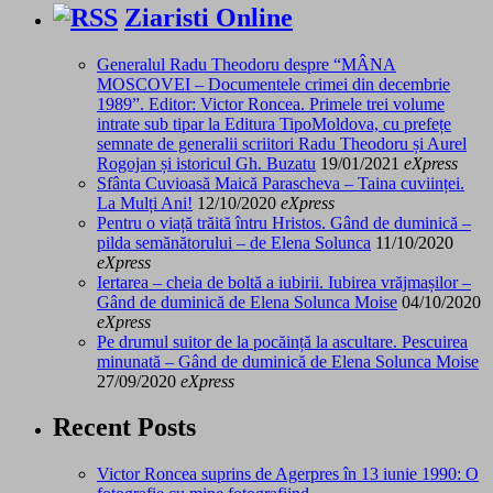
Ziaristi Online
Generalul Radu Theodoru despre “MÂNA
MOSCOVEI – Documentele crimei din decembrie
1989”. Editor: Victor Roncea. Primele trei volume
intrate sub tipar la Editura TipoMoldova, cu prefețe
semnate de generalii scriitori Radu Theodoru și Aurel
Rogojan și istoricul Gh. Buzatu
19/01/2021
eXpress
Sfânta Cuvioasă Maică Parascheva – Taina cuviinței.
La Mulți Ani!
12/10/2020
eXpress
Pentru o viață trăită întru Hristos. Gând de duminică –
pilda semănătorului – de Elena Solunca
11/10/2020
eXpress
Iertarea – cheia de boltă a iubirii. Iubirea vrăjmașilor –
Gând de duminică de Elena Solunca Moise
04/10/2020
eXpress
Pe drumul suitor de la pocăință la ascultare. Pescuirea
minunată – Gând de duminică de Elena Solunca Moise
27/09/2020
eXpress
Recent Posts
Victor Roncea suprins de Agerpres în 13 iunie 1990: O