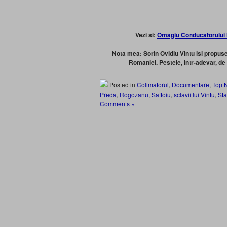
Vezi si:
Omagiu Conducatorului I
Nota mea: Sorin Ovidiu Vintu isi propus
Romaniei. Pestele, intr-adevar, de
Posted in
Colimatorul
,
Documentare
,
Top 
Preda
,
Rogozanu
,
Saftoiu
,
sclavii lui Vintu
,
St
Comments »