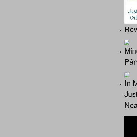
Rev
Minu
Pâr
In 
Jus
Nea