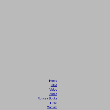
Home
ZIUA
Video
Audio
Roncea Books
Links
Contact