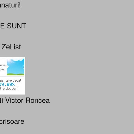
naturi!
NE SUNT
 ZeList
ti Victor Roncea
crisoare