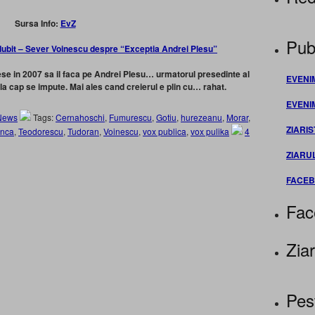
Sursa Info:
EvZ
Publ
ubit – Sever Voinescu despre “Exceptia Andrei Plesu”
ese in 2007 sa il faca pe Andrei Plesu… urmatorul presedinte al
EVENI
 la cap se impute. Mai ales cand creierul e plin cu… rahat.
EVENI
News
Tags:
Cernahoschi
,
Fumurescu
,
Gotiu
,
hurezeanu
,
Morar
,
ZIARIS
anca
,
Teodorescu
,
Tudoran
,
Voinescu
,
vox publica
,
vox pulika
4
ZIARU
FACE
Fac
Ziar
Pes