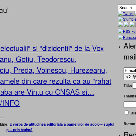
cu’
Aler
electualii” si “dizidentii” de la Vox
mai
zanu, Gotiu, Teodorescu,
oiu, Preda, Voinescu, Hurezeanu,
mele din care rezulta ca au “rahat
Title:
reaba are Vintu cu CNSAS si…
Thanks
O/INFO
Dis
 »
Button 
 bine:
E vorba de
atitudinea editorială a oamenilor de acolo – suptul
p… prin batistă
Red