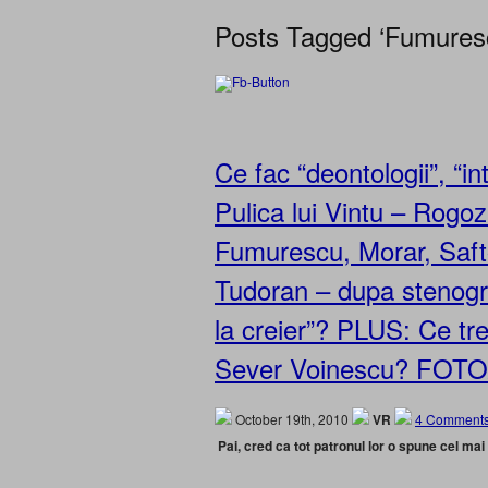
Posts Tagged ‘Fumures
Ce fac “deontologii”, “int
Pulica lui Vintu – Rogo
Fumurescu, Morar, Saft
Tudoran – dupa stenogra
la creier”? PLUS: Ce t
Sever Voinescu? FOT
October 19th, 2010
VR
4 Comments
Pai, cred ca tot patronul lor o spune cel mai