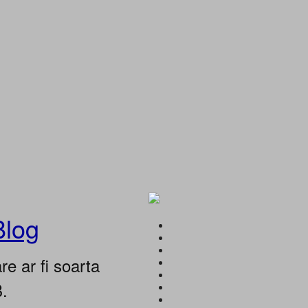
Blog
e ar fi soarta
B.