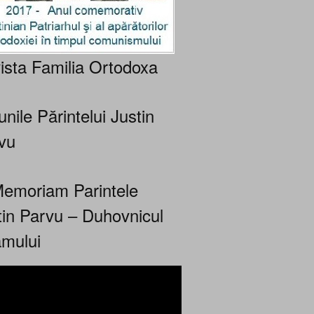
ista Familia Ortodoxa
nile Părintelui Justin
vu
Memoriam Parintele
tin Parvu – Duhovnicul
mului