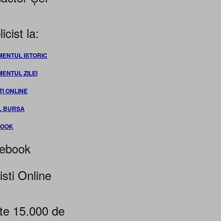
icist la:
MENTUL ISTORIC
MENTUL ZILEI
TI ONLINE
L BURSA
BOOK
ebook
isti Online
te 15.000 de