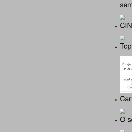
sem
CI
Top
Car
O s