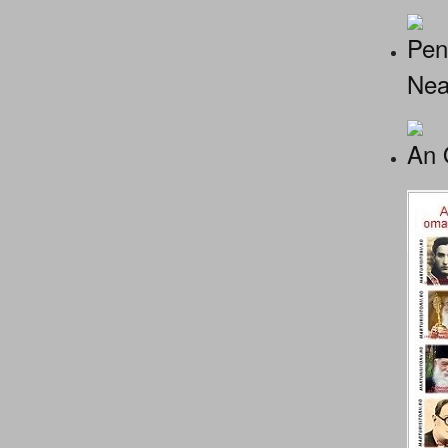
Pen
Nea
An 