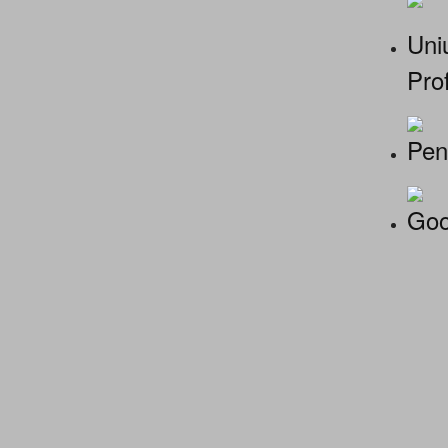
Uniu
Prof
Pen
Goo