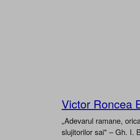
Victor Roncea 
„Adevarul ramane, oricar
slujitorilor sai" – Gh. I. 