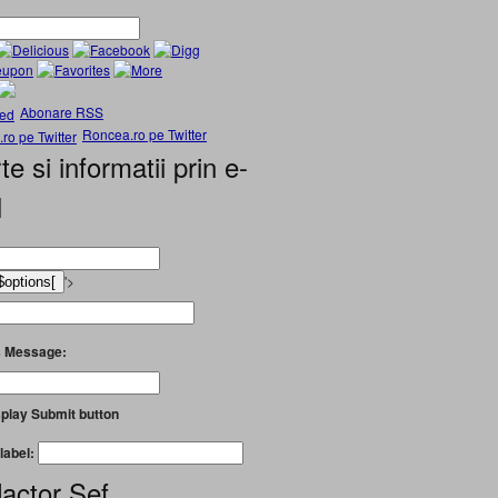
Abonare RSS
Roncea.ro pe Twitter
te si informatii prin e-
l
'>
 Message:
play Submit button
label:
actor Șef