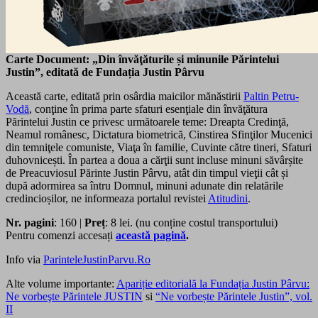
Carte Document: „Din învăţăturile și minunile Părintelui
Justin”, editată de Fundația Justin Pârvu
Această carte, editată prin osârdia maicilor mănăstirii
Paltin Petru-
Vodă
, conţine în prima parte sfaturi esenţiale din învăţătura
Părintelui Justin ce privesc următoarele teme: Dreapta Credinţă,
Neamul românesc, Dictatura biometrică, Cinstirea Sfinţilor Mucenici
din temniţele comuniste, Viaţa în familie, Cuvinte către tineri, Sfaturi
duhovnicești. În partea a doua a cărţii sunt incluse minuni săvârșite
de Preacuviosul Părinte Justin Pârvu, atât din timpul vieţii cât și
după adormirea sa întru Domnul, minuni adunate din relatările
credincioșilor, ne informeaza portalul revistei
Atitudini
.
Nr. pagini
: 160 |
Preț
: 8 lei. (nu conține costul transportului)
Pentru comenzi accesați
această pagină
.
Info via
ParinteleJustinParvu.Ro
Alte volume importante:
Apariție editorială la Fundația Justin Pârvu:
Ne vorbeşte Părintele JUSTIN
si
“Ne vorbește Părintele Justin”, vol.
II