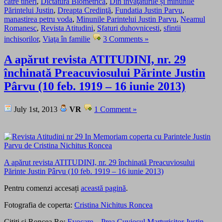
catre tineri
,
Dictatura Biometrica
,
Din învăţăturile și minunile
Părintelui Justin
,
Dreapta Credinţă
,
Fundatia Justin Parvu
,
manastirea petru voda
,
Minunile Parintelui Justin Parvu
,
Neamul
Romanesc
,
Revista Atitudini
,
Sfaturi duhovnicesti
,
sfintii
inchisorilor
,
Viaţa în familie
3 Comments »
A apărut revista ATITUDINI, nr. 29
închinată Preacuviosului Părinte Justin
Pârvu (10 feb. 1919 – 16 iunie 2013)
July 1st, 2013
VR
1 Comment »
A apărut revista ATITUDINI, nr. 29 închinată Preacuviosului
Părinte Justin Pârvu (10 feb. 1919 – 16 iunie 2013)
Pentru comenzi accesați
această pagină
.
Fotografia de coperta:
Cristina Nichitus Roncea
Cititi si Roncea.Ro:
Evocare – Prea Cuviosul Marturisitor Justin