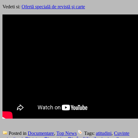
Vedeti si:
Ofertă specială de revistă şi carte
Posted in
Documentare
,
Top News
Tags:
atitudini
,
Cuvinte