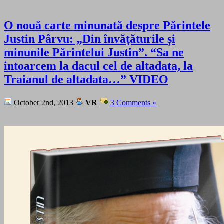
O nouă carte minunată despre Părintele
Justin Pârvu: „Din învăţăturile și
minunile Părintelui Justin”. “Sa ne
intoarcem la dacul cel de altadata, la
Traianul de altadata…” VIDEO
October 2nd, 2013
VR
3 Comments »