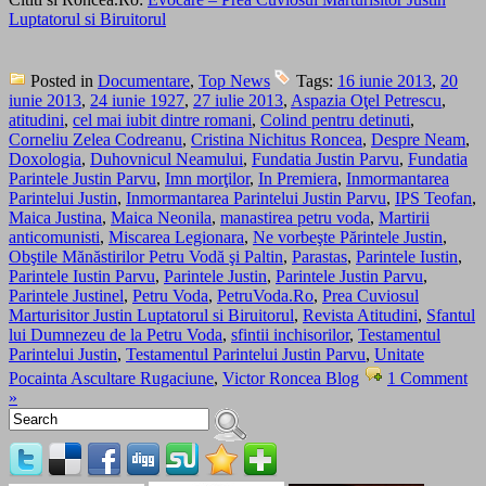
Luptatorul si Biruitorul
Posted in
Documentare
,
Top News
Tags:
16 iunie 2013
,
20
iunie 2013
,
24 iunie 1927
,
27 iulie 2013
,
Aspazia Oţel Petrescu
,
atitudini
,
cel mai iubit dintre romani
,
Colind pentru detinuti
,
Corneliu Zelea Codreanu
,
Cristina Nichitus Roncea
,
Despre Neam
,
Doxologia
,
Duhovnicul Neamului
,
Fundatia Justin Parvu
,
Fundatia
Parintele Justin Parvu
,
Imn morţilor
,
In Premiera
,
Inmormantarea
Parintelui Justin
,
Inmormantarea Parintelui Justin Parvu
,
IPS Teofan
,
Maica Justina
,
Maica Neonila
,
manastirea petru voda
,
Martirii
anticomunisti
,
Miscarea Legionara
,
Ne vorbeşte Părintele Justin
,
Obştile Mănăstirilor Petru Vodă şi Paltin
,
Parastas
,
Parintele Iustin
,
Parintele Iustin Parvu
,
Parintele Justin
,
Parintele Justin Parvu
,
Parintele Justinel
,
Petru Voda
,
PetruVoda.Ro
,
Prea Cuviosul
Marturisitor Justin Luptatorul si Biruitorul
,
Revista Atitudini
,
Sfantul
lui Dumnezeu de la Petru Voda
,
sfintii inchisorilor
,
Testamentul
Parintelui Justin
,
Testamentul Parintelui Justin Parvu
,
Unitate
Pocainta Ascultare Rugaciune
,
Victor Roncea Blog
1 Comment
»