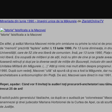
Mineriada din Iunie 1990 – Imagini unice de la Măgurele
de
ZiaristiOnlineTV
“Istorie” falsificata a la Macovei
De altfel, şi astăzi Monica Macovei minte prin omisiune cu privire la rolul ei de proc
de “memorii” prezintă “faptele” astfel:
I. 13 iunie 1990.
Pe 13 iunie dimineața, în dru
Universității, care de 52 zile era liberă de comunism. Însă, pe 13 iunie 1990, Piața nu
nici liberă. Era ocupată de milițieni și de alții, încă nu știm de cine și ce grade ave
fuseseră retinuți și duși pe la diverse secții de miliție din București, inclusiv din secto
Unitatea Militară din Măgurele.
(…)” Atât şi nimic mai mult aflăm despre programul 
1990. După cum vedeţi, Macovei “uită” să spună că şi ea a fost la Măgurele, dar nu 
anchetatoare a anticomuniştilor din Piaţă. De aici, Macovei sare direct în mai 1991. 
Repet, aşadar: Când vor fi invitaţi la audieri toţi procurorii-anchetatori sau tăin
trecut 25 de ani!
Îi solicit public generalului Vasilache, ca după ce o audiază pe “coloneleasa” Macov
anamnezei şi dnei judecator Mariana Hortolomei de la Curtea de Apel, ca să scurtă
de Justiţie.