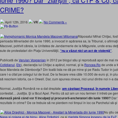
iunie 1990? Dar “ziariştii”, ca CTP & Co, ca
CRIME?
April 12th, 2016
VR
No Comments »
Răposatul Mihai Chiţac, fost
perioada Mineriadei din Iunie 1990, a invocat în apărarea sa, la Tribunal, o afirmaţ
Macovei, potrivit căreia, la Unitatea de Jandarmerie de la Măgurele, unde erau deţinu
sute de protestatari din Piaţa Universităţii,
“nu a văzut nici un act de violenţă”
.
Publicată de
Varujan Vosganian
în 2012 pe blogul său şi reprodusă apoi de mai mul
Cotidianul
,
Etc
), declaraţia lui Chiţac a apărut, normal, şi la
Roncea.Ro
de unde a f
face Mandela de Dâmboviţa? Din toată lista ne dă pe mine şi pe Radu Tudor în ju
care l-a citat pe colegul lui de trust. De la fiecare vrea câte 10.000 de euro şi, în pl
să rescriem istoria, ca-n Orwell. Dar, cum spunea cineva, nici unul dintre noi n-a da
Normal, Justiţia Română ne-a dat dreptate:
am câştigat Procesul, în numele Liber
contestat… Justiţia. Şi a făcut Apel. Pentru că azi am un nou termen îl întreb pe ge
durează până când vor fi inculpaţi şi procurorii-anchetatori din iunie 1990?
Dar “
rezultate în crime? De ce trebuie să ne pierdem noi timpul în loc ca Parchetul să-şi
Nu ştiu c
Naşa şi colega ei de birou, Alice Drăghici
, ca şi
ziarista Simona Ionescu de la EvZ
,