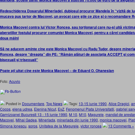
Mandela, scoate banii! Monica Macovei a sustras 70.000 de euro de la alegător
Redeschiderea Dosarului Mineriadei, dubiosul procuror Mandela în “vizită de lu
mucava pus tartor de Macovei, un avocat care ştie ce zice şi o recomandare 
Monica Macovei contra lui Victor Roncea, sau torţionarul care nu-şi uită vict
aberatiilor fostului procuror comunist Monica Macovei, pentru a cărei candidat
doua mâini
Să ne aducem aminte cine este Monica Macovei cu Radu Tudor, despre mineriada 
Roncea, despre “dreapta” din PE: “Rămân alături de asociaţia ACCEPT şi comu
bisexuali şi trisexuali”
Poate aţi uitat cine este Monica Macovei – de Eduard O. Ohanesian
Foto:
Acuvio
Posted in
Documentare
,
Top News
Tags:
13-15 iunie 1990
,
Alice Dragici
,
an
Cocos
,
elena udrea
,
Elenina Nicuț
,
EvZ
,
Fenomenul Piata Universitatii
,
gabriel sa
Garnizoanei Bucuresti 13 - 15 iunie 1990
,
M 10
,
M10
,
Magurele
,
mandat de arestar
Macovei
,
Mihai Gadea
,
Mineriada
,
mineriada din iunie 1990
,
monica macovei
,
Piat
Simona Ionescu
,
soros
,
Unitatea de la Magurele
,
victor roncea
13 Comments »