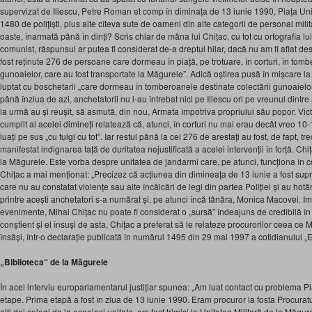
supervizat de Iliescu, Petre Roman et comp în diminața de 13 iunie 1990, Piața Unive
1480 de polițiști, plus alte cîteva sute de oameni din alte categorii de personal mili
oaste, înarmată până în dinți? Scris chiar de mâna lui Chițac, cu tot cu ortografia lu
comunist, răspunsul ar putea fi considerat de-a dreptul hilar, dacă nu am fi aflat d
fost reținute 276 de persoane care dormeau în piață, pe trotuare, în corturi, în tomb
gunoaielor, care au fost transportate la Măgurele”. Adică oștirea pusă în mișcare la ord
luptat cu boschetarii „care dormeau în tomberoanele destinate colectării gunoaielor
până înziua de azi, anchetatorii nu l-au întrebat nici pe Iliescu ori pe vreunul dintre a
la urmă au și reușit, să asmută, din nou, Armata împotriva propriului său popor. Vict
cumplit al acelei dimineți relatează că, atunci, în corturi nu mai erau decât vreo 10-1
luați pe sus „cu fulgi cu tot”. Iar restul până la cei 276 de arestați au fost, de fapt, tr
manifestat indignarea față de duritatea nejustificată a acelei intervenții în forță. Ch
la Măgurele. Este vorba despre unitatea de jandarmi care, pe atunci, funcționa în 
Chițac a mai menționat: „Precizez că acțiunea din dimineața de 13 iunie a fost sup
care nu au constatat violențe sau alte încălcări de legi din partea Poliției și au hotărâ
printre acești anchetatori s-a numărat și, pe atunci încă tânăra, Monica Macovei. Imp
evenimente, Mihai Chițac nu poate fi considerat o „sursă” îndeajuns de credibilă în
conștient și el însuși de asta, Chițac a preferat să le relateze procurorilor ceea c
însăși, într-o declarație publicată în numărul 1495 din 29 mai 1997 a cotidianului „E
„Biblioteca“ de la Măgurele
În acel interviu europarlamentarul justițiar spunea: „Am luat contact cu problema Pia
etape. Prima etapă a fost în ziua de 13 iunie 1990. Eram procuror la fosta Procurat
alți doi colegi de la aceeiași unitate, am fost trimiși la Unitatea Militară de la Măgur