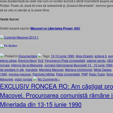
acea dupăamiază se vede clar cum un scutier aruncă o sticlă incendiară asupra a
Poliției. Poate că, dacă tot vrea să redeschidă și „Dosarul Mineriadei”, domnul ge
să se uite cu atenție și la acele filme.
Vasile Surcel
Detalii asupra cazului
Macovei vs Libertatea Presei, AICI
Posted in
Documentare
Tags:
13-15 iunie 1990
,
Alice Dragici
,
antena 3
,
av
elena udrea
,
Elenina Nicuț
,
EvZ
,
Fenomenul Piata Universitatii
,
gabriel sandu
,
GD
roncea
,
Infernul de la Magurele
,
Jurnalul Garnizoanei Bucuresti 13 - 15 iunie 1990
de arestare in alb
,
mandela
,
Mandela Macovei
,
Mariana Hortolomei
,
Mihai Gadea
,
1990
,
monica macovei
,
Parchetul Militar
,
Piata Universitatii
,
PMP
,
Radu Tudor
,
Simo
Magurele
,
victor roncea
No Comments »
EXCLUSIV RONCEA RO: Am câştigat proc
Macovei. Procuroarea comunistă rămâne im
Mineriada din 13-15 iunie 1990