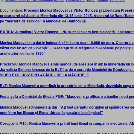
Documentare:
Procesul Monica Macovei vs Victor Roncea şi Libertatea Presei î
procuroarei-călău de la Mineriada din 13-15 iunie 2015. Avocatul lui Radu Tud
pe “martora de serviciu” a Mandelei de Dâmboviţa
BURSA: Jurnalistul Victor Roncea:
«
Nu sunt şi nu am fost niciodată “colaborat
Monica Macovei m-a dat în judecată şi îmi cere doar 10.000 de euro. O cerere 
văzut nici un act de violenţă” = “Arestaţii de la Măgurele nu-i băteau pe poliţişti 
anchetatori din iunie 1990″
Procurorul Monica Macovei a emis mandat de arestare în alb la mineriada lui Ion
Jurnalista Simona Ionescu de la EvZ îi arde o corecţie Mandelei de Dâmbov
VIDEO EXCLUSIV DIN LAGĂRUL DE LA MĂGURELE
EvZ: Monica Macovei a contribuit la arestările de la Mineriadă, dezvăluie nașa e
Fosta şefă a Comisiei de Etică a PMP: “Macovei, o profitoare a banilor negri 
Monica Macovei admonestată dur: “Aţi fost garantul corupţiei şi spălătoarea de
este între Ion Iliescu şi Elena Udrea, în pușcărie bineînțeles!”
Corupţie la M10: Monica Macovei a primit bani ilegal în campania electorală. A