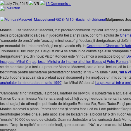
July 7th, 2015
VR
13 Comments »
Mulţumesc Jus
Monica Luisa “Mandela” Macovei, fost procuror comunist implicat ulterior şi în Min
decis propagandistic să dea în judecată trei ziarişti care, conform actului de
Chemar
“campanie de presă” prin “acuzaţii mincinoase” şi “declaraţii denigratoare şi defă
pe manualul de Limba română, şi ea şi avocata ei!). În
Cererea de Chemare în jud
Tribunalului Bucureşti pe 1 august 2014 se arată în ce consta aşa-zisa “campanie 
denigratoare” (sic, din nou): Victor Roncea este “vinovat” ca a postat pe blog un
Do
inculpatul Mihai Chiţac, fostul Ministru de Interne al lui Ion Iliescu şi Petre Roman,
î
se de o declaraţie a fostului procuror Monica Macovei, care afirma, textual, că la 
fost trimisă pentru anchetarea protestatarilor arestaţi în 13 – 15 iunie 1990, “
nu a vă
Radu Tudor era acuzat că a preluat acest document şi l-a însoţit de un mic comenta
anchetator la mineriada din Iunie 1990
); iar Mihai Gâdea că
l-a prezentat într-o em
“Campania” fiind finalizată, la proces, martora de serviciu, o subalternă a actuale
Stancu Constantinescu Marilena, a susţinut că toţi colegii europarlamentari ai cun
fost ultragiaţi de afirmaţiile publicate de blogurile Roncea.Ro, Radu-Tudor.Ro şi 
Monica Macovei a plâns. Pentru aceasta şi pentru faptul că nu i-am publicat “Dreptu
deontologiei profesionale, şefa asociaţiei de locatari de la blocul M1o din Tudor A
“morale” 10.000 de euro de căciulă. Doamna Judecător a fost curioasă dacă Monica 
acest “Drept la replică” celor incriminaţi, spre publicare. “Nu”, a zis martora lui Ma
păcătoasă.