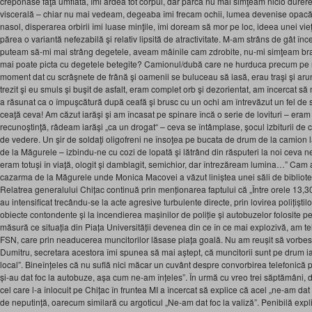
creponase faţa umflată, îmi ardea tot corpul, dar parcă nu mai simţeam nicio durer
viscerală – chiar nu mai vedeam, degeaba îmi frecam ochii, lumea devenise opacă
nasol, disperarea orbirii îmi luase minţile, îmi doream să mor pe loc, ideea unei vieţ
părea o variantă nefezabilă şi relativ lipsită de atractivitate. M-am strâns de gât î
puteam să-mi mai strâng degetele, aveam mâinile cam zdrobite, nu-mi simţeam braţe
mai poate picta cu degetele betegite? Camionul/dubă care ne hurduca precum pe niş
moment dat cu scrâşnete de frână şi oamenii se buluceau să iasă, erau traşi şi arunc
trezit şi eu smuls şi buşit de asfalt, eram complet orb şi dezorientat, am încercat s
a răsunat ca o împuşcătură după ceafă şi brusc cu un ochi am întrevăzut un fel de
ceaţă ceva! Am căzut iarăşi şi am încasat pe spinare încă o serie de lovituri – eram
recunoştinţă, râdeam iarăşi „ca un drogat“ – ceva se întâmplase, şocul izbiturii d
de vedere. Un şir de soldaţi oligofreni ne însoţea pe bucata de drum de la camion la
de la Măgurele – izbindu-ne cu cozi de lopată şi lătrând din răsputeri la noi ceva nein
eram totuşi în viaţă, ologit şi damblagit, semichior, dar întrezăream lumina…” Cam aș
cazarma de la Măgurele unde Monica Macovei a văzut liniștea unei săli de bibliote
Relatrea generalului Chițac continuă prin menționarea faptului că „Între orele 13,30-
au intensificat trecându-se la acte agresive turbulente directe, prin lovirea polițiști
obiecte contondente și la incendierea mașinilor de poliție și autobuzelor folosite p
măsură ce situația din Piața Universității devenea din ce în ce mai explozivă, am te
FSN, care prin neaducerea muncitorilor lăsase piața goală. Nu am reușit să vorbe
Dumitru, secretara acestora îmi spunea să mai aștept, că muncitorii sunt pe drum iar 
local”. Bineînțeles că nu suflă nici măcar un cuvânt despre convorbirea telefonică pr
și-au dat foc la autobuze, așa cum ne-am înțeles”. În urmă cu vreo trei săptămâni, d
cel care l-a înlocuit pe Chițac în fruntea MI a încercat să explice că acel „ne-am da
de neputință, oarecum similară cu argoticul „Ne-am dat foc la valiză”. Penibilă expli