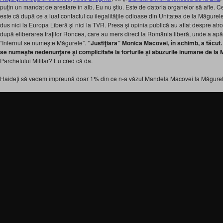
puţin un mandat de arestare în alb. Eu nu ştiu. Este de datoria organelor să afle. Ce
este că după ce a luat contactul cu ilegalităţile odioase din Unitatea de la Măgure
dus nici la Europa Liberă şi nici la TVR. Presa şi opinia publică au aflat despre atr
după eliberarea fraţilor Roncea, care au mers direct la România liberă, unde a apă
“Infernul se numeşte Măgurele”.
“Justiţiara” Monica Macovei, în schimb, a tăcut. 
se numeşte nedenunţare şi complicitate la torturile şi abuzurile inumane de la 
Parchetului Militar? Eu cred că da.
Haideţi să vedem împreună doar 1% din ce n-a văzut Mandela Macovei la Măgurel