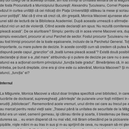
de fosta Procuratură a Municipiului București: Alexandru Țuculeanu, Cornel Pope
văzut în curtea unității că cei ridicați din Piața Universității stăteau la mese și scr
unor polițiști”. Mai că-ți vine să crezi că, din greșală, Monica Macovei ajunsese atu
unei săli de lectură de la Biblioteca Academiei. După aceasta urmează o afirmație 
văzut nici un act de violență. Citind aceste declarații am spus: Nu rezultă comiterea 
pleacă acasă”. De ce aiuritoare? Simplu: pentru că în acea vreme Macovei era, du
simplu executant, procuror al unui Parchet de sector. Fostul procuror Țuculeanu ne-
au fost trimiși procurori de la toate eșaloanele, inclusiv de la Parchetul General. Toț
importante, cu mare putere de decizie. În aceste condiții cum să credem că putea 
dispună peste capul „granzilor” că „toată lumea pleacă acasă”? Există două posibilită
declarație și doar s-a „dat mare” atribuindu-și o putere de decizie pe care nu o ave
atunci ea a acționat conform principiului „funcția bate gradul”. Bineânțeles că, în 
întreba, pe bună dreptate, cine era și cine este cu adevărat, Monica Macovei? Și mai 
atunci, „funcția” ei?
Infernul
La Măgurele, Monica Macovei a văzut doar liniștea specifică unei biblioteci, în care ce
lucrările de doctoarat, suprevegheați „părintește” de pulanele unor foști milițieni î
erudiți „bibliotecari”. Rememorând acele vremuri, unul dintre cei care au trecut pe a
au marcat pentru restul vieții sale: „Traseul până la unitatea de securitate de la Mă
totul era un vaiet, oamenii gemeau, îşi căinau rănile şi soarta, îl blestemau pe Ilies
durerea sa… eu eram disperat că nu mai văd, mă târam orbecăind pe la picioarele l
pipăite, nişte mâini m-au tras în sus şi m-au sprijinit de ceva, nu reuşeam să-mi şte