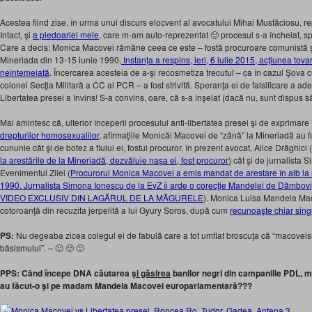
Acestea fiind zise, în urma unui discurs elocvent al avocatului Mihai Mustăciosu, rep
Intact, şi
a pledoariei mele
, care m-am auto-reprezentat 🙂 procesul s-a încheiat, s
Care a decis: Monica Macovei rămâne ceea ce este – fostă procuroare comunistă ş
Mineriada din 13-15 iunie 1990.
Instanţa a respins, ieri, 6 iulie 2015, acţiunea to
neîntemeiată
. Încercarea acesteia de a-şi recosmetiza trecutul – ca în cazul Şova c
colonel Secţia Militară a CC al PCR – a fost strivită. Speranţa ei de falsificare a ad
Libertatea presei a învins! S-a convins, oare, că s-a înşelat (dacă nu, sunt dispus să-
Mai amintesc că, ulterior începerii procesului anti-libertatea presei şi de exprimare
drepturilor homosexualilor
, afirmaţiile Monicăi Macovei de “zână” la Mineriadă au f
cununie cât şi de botez a fiului ei, fostul procuror, în prezent avocat, Alice Drăghici (
la arestările de la Mineriadă, dezvăluie nașa ei, fost procuror
) cât şi de jurnalista 
Evenimentul Zilei (
Procurorul Monica Macovei a emis mandat de arestare în alb la mi
1990. Jurnalista Simona Ionescu de la EvZ îi arde o corecţie Mandelei de Dâ
VIDEO EXCLUSIV DIN LAGĂRUL DE LA MĂGURELE
). Monica Luisa Mandela Mac
cotoroanţă din recuzita jerpelită a lui Gyury Soros, după cum
recunoaşte chiar sin
PS:
Nu degeaba zicea colegul ei de fabulă care a tot umflat broscuţa că “macovei
băsismului”. – 🙂 🙂 🙂
PPS: Când începe DNA căutarea
şi găsirea
banilor negri din campaniile PDL, m
au făcut-o şi pe madam Mandela Macovei europarlamentară???