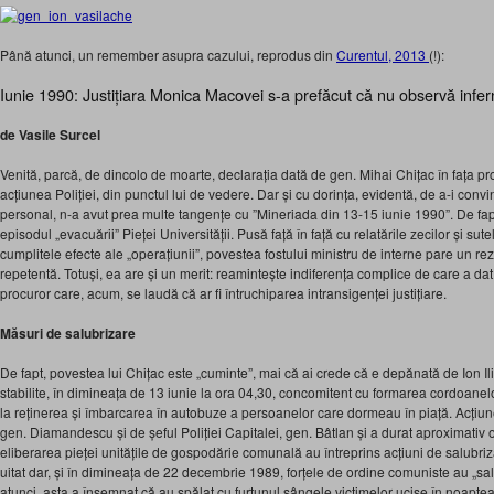
Până atunci, un remember asupra cazului, reprodus din
Curentul, 2013
(!):
Iunie 1990: Justițiara Monica Macovei s-a prefăcut că nu observă infer
de Vasile Surcel
Venită, parcă, de dincolo de moarte, declarația dată de gen. Mihai Chițac în fața pro
acțiunea Poliției, din punctul lui de vedere. Dar și cu dorința, evidentă, de a-i conv
personal, n-a avut prea multe tangențe cu ”Mineriada din 13-15 iunie 1990”. De fapt
episodul „evacuării” Pieței Universității. Pusă față în față cu relatările zecilor și s
cumplitele efecte ale „operațiunii”, povestea fostului ministru de interne pare un r
repetentă. Totuși, ea are și un merit: reamintește indiferența complice de care a d
procuror care, acum, se laudă că ar fi întruchiparea intransigenței justițiare.
Măsuri de salubrizare
De fapt, povestea lui Chițac este „cuminte”, mai că ai crede că e depănată de Ion Ili
stabilite, în dimineața de 13 iunie la ora 04,30, concomitent cu formarea cordoanelor
la reținerea și îmbarcarea în autobuze a persoanelor care dormeau în piață. Acțiun
gen. Diamandescu și de șeful Poliției Capitalei, gen. Bâtlan și a durat aproximativ 
eliberarea pieței unitățile de gospodărie comunală au întreprins acțiuni de salubri
uitat dar, și în dimineața de 22 decembrie 1989, forțele de ordine comuniste au „salub
atunci, asta a însemnat că au spălat cu furtunul sângele victimelor ucise în noapt