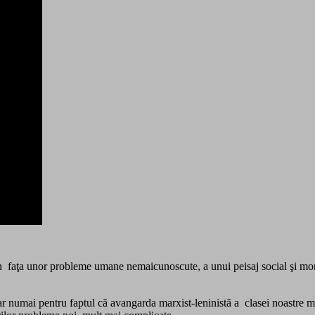
n faţa unor probleme umane nemaicunoscute, a unui peisaj social şi moral
iar numai pentru faptul că avangarda marxist-leninistă a clasei noastre mun