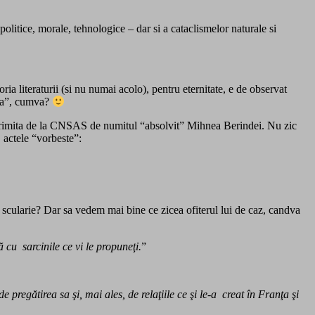
politice, morale, tehnologice – dar si a cataclismelor naturale si
ia literaturii (si nu numai acolo), pentru eternitate, e de observat
sta”, cumva?
ta primita de la CNSAS de numitul “absolvit” Mihnea Berindei. Nu zic
 actele “vorbeste”:
a scularie? Dar sa vedem mai bine ce zicea ofiterul lui de caz, candva
 cu sarcinile ce vi le propuneţi.
”
regătirea sa şi, mai ales, de relaţiile ce şi le-a creat în Franţa şi