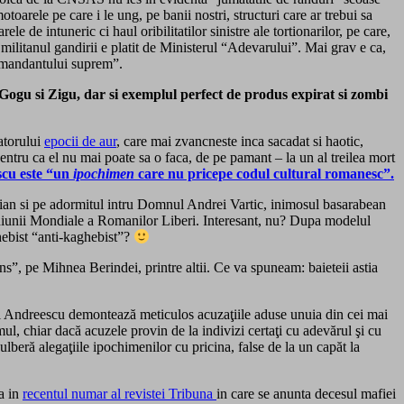
oarele pe care i le ung, pe banii nostri, structuri care ar trebui sa
e de intuneric ci haul oribilitatilor sinistre ale tortionarilor, pe care,
ilitanul gandirii e platit de Ministerul “Adevarului”. Mai grav e ca,
comandantului suprem”.
 Gogu si Zigu, dar si exemplul perfect de produs expirat si zombi
iatorului
epocii de aur
, care mai zvancneste inca sacadat si haotic,
entru ca el nu mai poate sa o faca, de pe pamant – la un al treilea mort
cu este “un
ipochimen
care nu pricepe codul cultural romanesc”.
lian si pe adormitul intru Domnul Andrei Vartic, inimosul basarabean
Uniunii Mondiale a Romanilor Liberi. Interesant, nu? Dupa modelul
bist “anti-kaghebist”?
”, pe Mihnea Berindei, printre altii. Ce va spuneam: baieteii astia
iel Andreescu demontează meticulos acuzaţiile aduse unuia din cei mai
ul, chiar dacă acuzele provin de la indivizi certaţi cu adevărul şi cu
lberă alegaţiile ipochimenilor cu pricina, false de la un capăt la
a in
recentul numar al revistei Tribuna
in care se anunta decesul mafiei