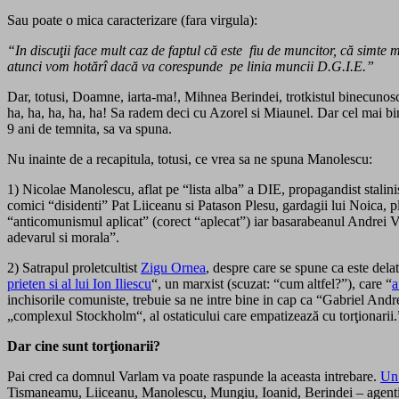
Sau poate o mica caracterizare (fara virgula):
“In discuţii face mult caz de faptul că este fiu de muncitor, că simt
atunci vom hotărî dacă va corespunde pe linia muncii D.G.I.E.”
Dar, totusi, Doamne, iarta-ma!, Mihnea Berindei, trotkistul binecunosc
ha, ha, ha, ha, ha! Sa radem deci cu Azorel si Miaunel. Dar cel mai bine
9 ani de temnita, sa va spuna.
Nu inainte de a recapitula, totusi, ce vrea sa ne spuna Manolescu:
1) Nicolae Manolescu, aflat pe “lista alba” a DIE, propagandist stalini
comici “disidenti” Pat Liiceanu si Patason Plesu, gardagii lui Noica, p
“anticomunismul aplicat” (corect “aplecat”) iar basarabeanul Andrei Vart
adevarul si morala”.
2) Satrapul proletcultist
Zigu Ornea
, despre care se spune ca este dela
prieten si al lui Ion Iliescu
“, un marxist (scuzat: “cum altfel?”), care “
a
inchisorile comuniste, trebuie sa ne intre bine in cap ca “Gabriel Andre
„complexul Stockholm“, al ostaticului care empatizează cu torţionarii.
Dar cine sunt torţionarii?
Pai cred ca domnul Varlam va poate raspunde la aceasta intrebare.
Un 
Tismaneamu, Liiceanu, Manolescu, Mungiu, Ioanid, Berindei – agenti