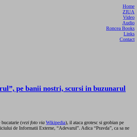
Home
ZIUA
Video
Audio
Roncea Books
Links
Contact
l”, pe banii nostri, scursi in buzunarul
 bucatarie (
vezi foto via
Wikipedia
), il ataca grotesc si grobian pe
rviciului de Informatii Externe, “Adevarul”. Adica “Pravda”, ca sa ne