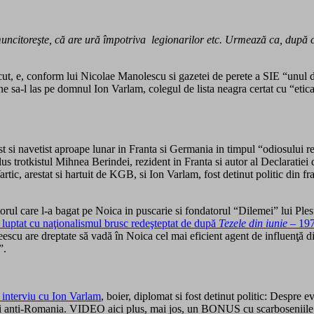
e muncitoreşte, că are ură împotriva legionarilor etc. Urmează ca, după
ut, e, conform lui Nicolae Manolescu si gazetei de perete a SIE “unul d
 sa-l las pe domnul Ion Varlam, colegul de lista neagra certat cu “etica si
st si navetist aproape lunar in Franta si Germania in timpul “odiosului r
lus trotkistul Mihnea Berindei, rezident in Franta si autor al Declaratie
ic, arestat si hartuit de KGB, si Ion Varlam, fost detinut politic din fr
torul care l-a bagat pe Noica in puscarie si fondatorul “Dilemei” lui Ple
 luptat cu naţionalismul brusc redeşteptat de după
Tezele din iunie
– 19
escu are dreptate să vadă în Noica cel mai eficient agent de influenţă di
”.
interviu cu Ion Varlam
, boier, diplomat si fost detinut politic: Despre e
 anti-Romania. VIDEO aici plus, mai jos, un BONUS cu scarboseniile c