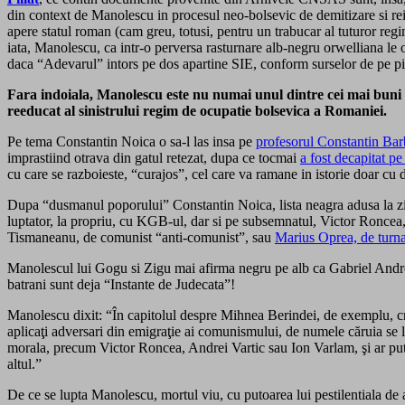
din context de Manolescu in procesul neo-bolsevic de demitizare si reinca
apere statul roman (cam greu, totusi, pentru un trabucar al tuturor regimu
iata, Manolescu, ca intr-o perversa rasturnare alb-negru orwelliana le
daca “Adevarul” intors pe dos apartine SIE, conform surselor de pe pi
Fara indoiala, Manolescu este nu numai unul dintre cei mai buni to
reeducat al sinistrului regim de ocupatie bolsevica a Romaniei.
Pe tema Constantin Noica o sa-l las insa pe
profesorul Constantin Ba
imprastiind otrava din gatul retezat, dupa ce tocmai
a fost decapitat pe
cu care se razboieste, “curajos”, cel care va ramane in istorie doar cu d
Dupa “dusmanul poporului” Constantin Noica, lista neagra adusa la zi 
luptator, la propriu, cu KGB-ul, dar si pe subsemnatul, Victor Roncea
Tismaneanu, de comunist “anti-comunist”, sau
Marius Oprea, de turnat
Manolescul lui Gogu si Zigu mai afirma negru pe alb ca Gabriel Andrees
batrani sunt deja “Instante de Judecata”!
Manolescu dixit: “În capitolul despre Mihnea Berindei, de exemplu, cr
aplicaţi adversari din emigraţie ai comunismului, de numele căruia se le
morala, precum Victor Roncea, Andrei Vartic sau Ion Varlam, şi ar putea
altul.”
De ce se lupta Manolescu, mortul viu, cu putoarea lui pestilentiala de