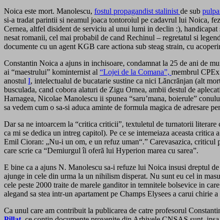
Noica este mort. Manolescu,
fostul propagandist stalinist
de sub
pulpa
si-a tradat parintii si neamul joaca tontoroiul pe cadavrul lui Noica, 
Cernea, altfel disident de serviciu al unui lumi in declin :), handicapa
nesat romanii, cel mai probabil de cand Rechinul – regretatul si legend
documente cu un agent KGB care actiona sub steag strain, cu acoperi
Constantin Noica a ajuns in inchisoare, condamnat la 25 de ani de mu
ai “maestrului” kominternist al
“Lojei de la Comana”,
membrul CPEx 
anostul
I
, intelectualul de bucatarie sustine ca nici Lăncrănjan (alt m
busculada, cand cobora alaturi de Zigu Ornea, ambii destul de aplecati
Harnagea, Nicolae Manolescu ii spunea “saru’mana, boierule” conului Di
sa vedem cum o sa-si aduca aminte de formula magica de adresare pentru
Dar sa ne intoarcem la “critica criticii”, textuletul de turnatorii litera
ca mi se dedica un intreg capitol). Pe ce se intemeiaza aceasta critica a
Emil Cioran: „Nu-i un om, e un refuz uman“.” Carevasazica, criticul pr
care scrie ca “Demiurgul îi oferă lui Hyperion marea cu sarea”.
E bine ca a ajuns N. Manolescu sa-i refuze lui Noica insusi dreptul de a
ajunge in cele din urma la un nihilism disperat. Nu sunt eu cel in masu
cele peste 2000 traite de marele ganditor in temnitele bolsevice in car
alegand sa stea intr-un apartament pe Champs Elysees a carui chirie 
Ca unul care am contribuit la publicarea de catre profesorul Constanti
Pillat
, ce contin documente provenite din Arhivele CNSAS sunt, insa, i