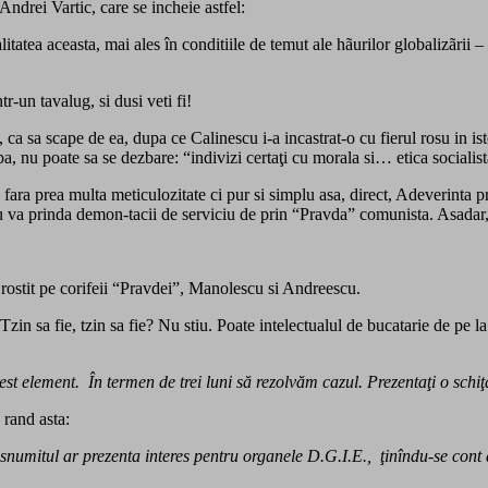
Andrei Vartic, care se incheie astfel:
itatea aceasta, mai ales în conditiile de temut ale hãurilor globalizãrii – 
r-un tavalug, si dusi veti fi!
a sa scape de ea, dupa ce Calinescu i-a incastrat-o cu fierul rosu in istor
a, nu poate sa se dezbare: “indivizi certaţi cu morala si… etica sociali
, fara prea multa meticulozitate ci pur si simplu asa, direct, Adeverin
 nu va prinda demon-tacii de serviciu de prin “Pravda” comunista. Asadar,
rostit pe corifeii “Pravdei”, Manolescu si Andreescu.
n sa fie, tzin sa fie? Nu stiu. Poate intelectualul de bucatarie de pe l
t element. În termen de trei luni să rezolvăm cazul. Prezentaţi o schiţă
rand asta:
umitul ar prezenta interes pentru organele D.G.I.E., ţinîndu-se cont de p