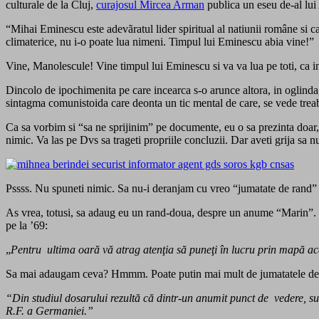
culturale de la Cluj,
curajosul Mircea Arman
publica un eseu de-al lui 
“Mihai Eminescu este adevãratul lider spiritual al natiunii române si cal
climaterice, nu i-o poate lua nimeni. Timpul lui Eminescu abia vine!”
Vine, Manolescule! Vine timpul lui Eminescu si va va lua pe toti, ca int
Dincolo de ipochimenita pe care incearca s-o arunce altora, in oglinda, c
sintagma comunistoida care deonta un tic mental de care, se vede treab
Ca sa vorbim si “sa ne sprijinim” pe documente, eu o sa prezinta doar
nimic. Va las pe Dvs sa trageti propriile concluzii. Dar aveti grija sa
Pssss. Nu spuneti nimic. Sa nu-i deranjam cu vreo “jumatate de rand” 
As vrea, totusi, sa adaug eu un rand-doua, despre un anume “Marin”. Tzi
pe la ’69:
„
Pentru ultima oară vă atrag atenţia să puneţi în lucru prin mapă aces
Sa mai adaugam ceva? Hmmm. Poate putin mai mult de jumatatele de 
“Din studiul dosarului rezultă că dintr-un anumit punct de vedere, susn
R.F. a Germaniei.”