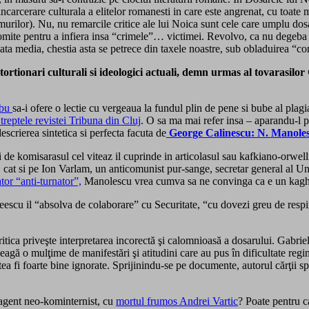
rcerare culturala a elitelor romanesti in care este angrenat, cu toate mot
rilor). Nu, nu remarcile critice ale lui Noica sunt cele care umplu dosarel
 omite pentru a infiera insa “crimele”… victimei. Revolvo, ca nu degeba m
ata media, chestia asta se petrece din taxele noastre, sub obladuirea “
rtionari culturali si ideologici actuali, demn urmas al tovarasilor
rbu
sa-i ofere o lectie cu vergeaua la fundul plin de pene si bube al plag
 treptele revistei Tribuna din Cluj
. O sa ma mai refer insa – aparandu-l p
escrierea sintetica si perfecta facuta de
George Calinescu: N. Manoles
de komisarasul cel viteaz il cuprinde in articolasul sau kafkiano-orwel
, cat si pe Ion Varlam, un anticomunist pur-sange, secretar general al 
or “anti-turnator”,
Manolescu vrea cumva sa ne convinga ca e un kaghe
cu il “absolva de colaborare” cu Securitate, “cu dovezi greu de respins
itica priveşte interpretarea incorectă şi calomnioasă a dosarului. Gabr
agă o mulţime de manifestări şi atitudini care au pus în dificultate regim
 fi foarte bine ignorate. Sprijinindu-se pe documente, autorul cărţii spu
 agent neo-kominternist, cu
mortul frumos Andrei Vartic
? Poate pentru c