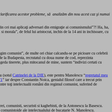
 clarificarea acestor probleme, să analizăm din nou acest caz şi numai
in cei mai aplicaţi adversari din emigraţie ai comunismului”?! Ha, ha,
 morala”, de felul lui aristocrat, inchis de la 14 ani in inchisoare, cu
egim comunist”, de multe ori chiar calcandu-se pe picioare cu celebrii
i de la Budapesta, recrutatul cu doua nume de cod, reprezinta
ageda tinerete, plus mitocanul de mine, suntem “indivizi certati cu
su (sotul
Catrinelei de la DIE
), este pentru Manolescu “
regretatul meu
71
” iar despre Constantin Noica, genialul filosof care a trecut prin
ntre toţi intelectualii români din regimul comunist, suferind de
vrei, comunisti, securisti si kaghebisti, de la Antonescu la Basescu.
omunistoide ale intelectualului de bucatarie N. Manolescu.