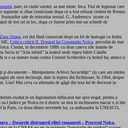
eausist
, pare, in ciuda varstei, sa mai miste. Inca. Fiul de legionar care
ne supurate si chiar cronicizate dupa ce a fost refuzat violent de Remus
ul frustrarilor sale de minoritar sexual. G. Andreescu uraste cu
ul de trei ori in loc, dupa ce fusese prins intr-un schimb de
l Zigu Ornea
, cei doi fiind cunoscuti drept un fel de lustragii cu limba
” SIE,
Critica criticii II. Dosarul lui Constantin Noica
, precedat de mai
 Noica. Ciudat, in decembrie 1989, cu doar cateva zile inainte de
 Seciu in “Arta iubirii” la teatrul unde rupea bilete Catalin
 o sa mature toata curtea Uniunii Scriitorilor cu hoitul lui, atunci o
ţi şi documente –
Manipularea Arhivei Securităţii“
(in care am inteles
gini ale unei declaraţii, date la ieşirea din închisoare, în 1964, despre
ni. Uau! Mai ceva ca afirmatia de gâgă din teza lui de doctorat in
lerism exaltat la un legionarism inflacarat dar apoi negat, pentru a
 sa-l judece pe Noica eu ii doresc sa stea in inchisoarea macar o zi din
ut el la Paris, cu doua dintre nevestele lui, ca ambasador la UNESCO,
ra – Dosarele distrugerii elitei romanesti – Procesul Noica-
Noica de la CNSAS nu ies in evidenta “jumatatile de randuri” scoase