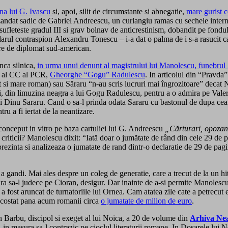
na lui G. Ivascu
si, apoi, silit de circumstante si abnegatie,
mare gurist c
fezandat sadic de Gabriel Andreescu, un curlangiu ramas cu sechele inter
t sufleteste gradul III si grav bolnav de anticrestinism, dobandit pe fond
arul contraspion Alexandru Tonescu – i-a dat o palma de i s-a rasucit cap
re de diplomat sud-american.
nca silnica,
in urma unui denunt al magistrului lui Manolescu, funebru
al CC al PCR,
Gheorghe “Gogu” Radulescu
. In articolul din “Pravda
ort si mare roman) sau Săraru “n-au scris lucruri mai îngrozitoare” decat
, din limuzina neagra a lui Gogu Radulescu, pentru a o admira pe Valeria
nu Sararu. Cand o sa-l prinda odata Sararu cu bastonul de dupa ceafa si
 a fi iertat de la neantizare.
re conceput in vitro pe baza cartuliei lui G. Andreescu
„Cărturari, opozan
 criticii? Manolescu dixit: “Iată doar o jumătate de rând din cele 29 de pa
ezinta si analizeaza o jumatate de rand dintr-o declaratie de 29 de pagi
 gandi. Mai ales despre un coleg de generatie, care a trecut de la un hit
ra sa-l judece pe Cioran, desigur. Dar inainte de a-si permite Manolescu
e a fost aruncat de turnatoriile lui Ornea. Cam atatea zile cate a petrec
a costat pana acum romanii circa
o jumatate de milion de euro
.
n Barbu, discipol si exeget al lui Noica, a 20 de volume din
Arhiva Neag
n masura sa-l contrazic pe cioclul literaturii romane. In Dosarele lui 