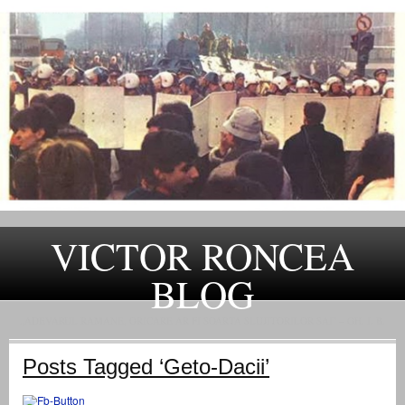
VICTOR RONCEA
BLOG
„ADEVARUL RAMANE, ORICARE AR FI SOARTA SLUJITORILOR SAI" – GH. I. B.
Posts Tagged ‘Geto-Dacii’