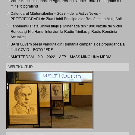
Victor Roncea suprins de Agerpres în 13 iunie 1990: O fotografie cu
mine fotografiind
Calendarul Mărturisitorilor – 2023 – de la ActiveNews –
PDF/FOTOGRAFII de Ziua Unirii Principatelor Române. La Mulți Ani!
Fenomenul Piața Universității și Mineriada din 1990 văzute de Victor
Roncea și Nic Hanu. Interviuri la Radio Trinitas și Radio România
Actualități
BANI Guvern presa vândută din România campania de propagandă a
fricii COVID – FOTO / PDF
AMSTERDAM – 2.01. 2022 – AFP – MASS MINCIUNA MEDIA
WELTKULTUR