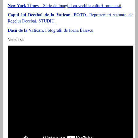
New York Times
– Serie de imagini cu vechile culturi romanesti
Capul lui Decebal de la Vatican. FOTO
. Reprezentari statuare ale
Regelui Decebal. STUDIU
Dacii de la Vatican.
Fotografii de Ioana Basescu
Vedeti si: