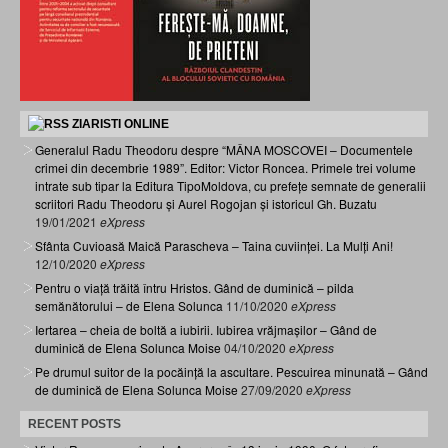
ZIARISTI ONLINE
Generalul Radu Theodoru despre “MÂNA MOSCOVEI – Documentele
crimei din decembrie 1989”. Editor: Victor Roncea. Primele trei volume
intrate sub tipar la Editura TipoMoldova, cu prefețe semnate de generalii
scriitori Radu Theodoru și Aurel Rogojan și istoricul Gh. Buzatu
19/01/2021
eXpress
Sfânta Cuvioasă Maică Parascheva – Taina cuviinței. La Mulți Ani!
12/10/2020
eXpress
Pentru o viață trăită întru Hristos. Gând de duminică – pilda
semănătorului – de Elena Solunca
11/10/2020
eXpress
Iertarea – cheia de boltă a iubirii. Iubirea vrăjmașilor – Gând de
duminică de Elena Solunca Moise
04/10/2020
eXpress
Pe drumul suitor de la pocăință la ascultare. Pescuirea minunată – Gând
de duminică de Elena Solunca Moise
27/09/2020
eXpress
RECENT POSTS