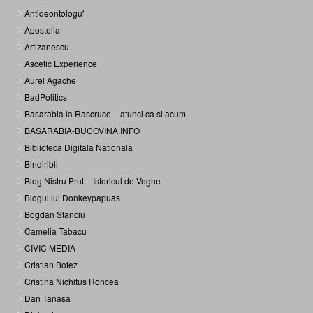
Antideontologu'
Apostolia
Artizanescu
Ascetic Experience
Aurel Agache
BadPolitics
Basarabia la Rascruce – atunci ca si acum
BASARABIA-BUCOVINA.INFO
Biblioteca Digitala Nationala
Bindiribli
Blog Nistru Prut – Istoricul de Veghe
Blogul lui Donkeypapuas
Bogdan Stanciu
Camelia Tabacu
CIVIC MEDIA
Cristian Botez
Cristina Nichitus Roncea
Dan Tanasa