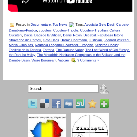
Posted in
Documentare
,
Top News
Tags:
Asociatia Geto Dacii
,
Carpato-
Danubiano-Pontica
,
cucuteni
,
Cucuteni-Tripolie
,
Cucuteni-Trypillian
,
Cultura
Cucuteni
,
Dacia
,
Dacii de la Vatican
,
Daniel Roxin
,
Decebal
,
Fabuloasa Istorie
Straveche din Carpati
,
Geto-Dacii
,
Harald Haarmann
,
Justinian
,
Leonard Velcescu
,
Marija Gimbutas
,
Romania Leaganul Civilizatiei Europene
,
Scrierea Dacilor
,
Tablitele de la Tartaria
,
Tartaria
,
The Danube Valley
,
The Lost World of Old Europe:
the Danube Valley
,
The Mesolithic Habitation Complexes in the Balkans and the
Danube Basin
,
Vasile Boroneant
,
Vatican
9 Comments »