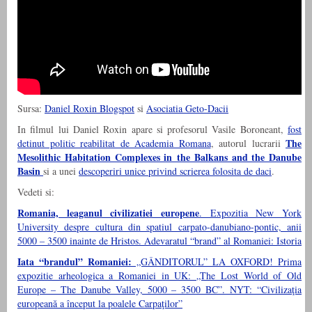
Sursa:
Daniel Roxin Blogspot
si
Asociatia Geto-Dacii
In filmul lui Daniel Roxin apare si profesorul Vasile Boroneant,
fost
The
detinut politic reabilitat de Academia Romana
, autorul lucrarii
Mesolithic Habitation Complexes in the Balkans and the Danube
Basin
si a unei
descoperiri unice privind scrierea folosita de daci
.
Vedeti si:
Romania, leaganul civilizatiei europene
. Expozitia New York
University despre cultura din spatiul carpato-danubiano-pontic, anii
5000 – 3500 inainte de Hristos. Adevaratul “brand” al Romaniei: Istoria
Iata “brandul” Romaniei:
„GÂNDITORUL” LA OXFORD! Prima
expozitie arheologica a Romaniei in UK: „The Lost World of Old
Europe – The Danube Valley, 5000 – 3500 BC”. NYT: “Civilizaţia
europeană a început la poalele Carpaţilor”