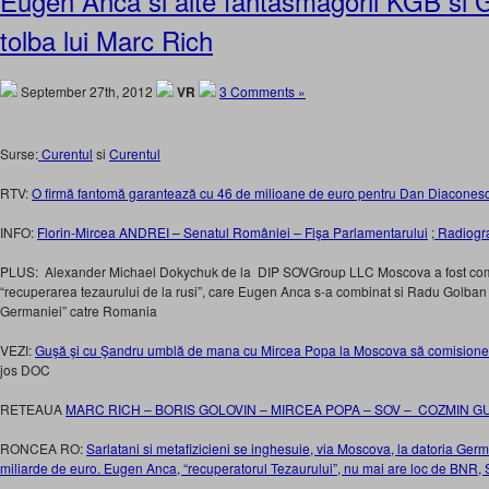
Eugen Anca si alte fantasmagorii KGB si
tolba lui Marc Rich
September 27th, 2012
VR
3 Comments »
Surse:
Curentul
si
Curentul
RTV:
O firmă fantomă garantează cu 46 de milioane de euro pentru Dan Diacones
INFO:
Florin-Mircea ANDREI – Senatul României – Fişa Parlamentarului
;
Radiograf
PLUS:
Alexander Michael Dokychuk de la DIP SOVGroup LLC Moscova a fost co
“recuperarea tezaurului de la rusi”, care Eugen Anca s-a combinat si Radu Golban 
Germaniei” catre Romania
VEZI:
Guşă şi cu Şandru umblă de mana cu Mircea Popa la Moscova să comision
jos DOC
RETEAUA
MARC RICH – BORIS GOLOVIN – MIRCEA POPA – SOV – COZMIN G
RONCEA RO:
Sarlatani si metafizicieni se inghesuie, via Moscova, la datoria Ge
miliarde de euro. Eugen Anca, “recuperatorul Tezaurului”, nu mai are loc de BNR, 