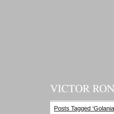
VICTOR RO
„ADEVARUL RAMANE, ORICARE AR FI SOARTA SLU
Posts Tagged ‘Golania