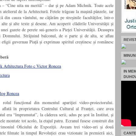
ga – “Cine uita nu merită” – dar și pe Adam Michnik. Toate acele
în atelierul de la Arhitectură. Fetele trăgeau la mașină pânzele, iar
ă din cauza vântului, ne cățărăm pe streșinile facultăților, într-o
 alte și alte texte și desene. Am acoperit clădirile Universității și
 unei gazete de perete sui-generis a Pieței Universității. Deasupra
ii Domnului. Străjuind balconul, de o parte și de alta, se aflau
REVIS
 efigii guvernau Piață și exprimau spiritul creștinesc și românesc
MINUN
iberă
IN ME
DUHOV
s rolul funcțional din momentul apariției video-proiectorului.
, aflată în proprietatea Centrului Cultural al Franței, care avea
tul era “împrumutat”, la căderea serii, adus pe șest în Institut, și
mele montate tot acolo, la etajul patru. Ecranul fusese construit din
rimoniul Oficiului de Expoziții. Aveam trei video-uri și două
ele filmate în timpul Revoluției erau vizionate în premieră aici,
CANTE