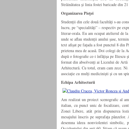
Străinătatea și linia fostei baricade din 2
Organizarea Pieței
Studenții din cele două facultăți s-au cons
lucru, pe “specialități” – respectiv pe expr
literar-orala. Eu am ocupat atelierul de la 
unde se aflau studenții anului șase, termin
text afișat pe fațada a fost punctul 8 din 
prietena mea de acasă. Doi colegi de la 
după o fotografie ce-i înfățișa pe Iliescu
format din absolvenți ai Liceului de Artă 
Arhitectură. Cu totul, eram cam zece. Ni s
asociație cu mulți mediciniști și cu un sp
Echipa Arhitecturii
Am realizat un proiect scenografic al ame
italian, cu punct unic de focalizare, cent
Zonei Libere, atât prin dispunerea lozin
mesajului înscris pe suprafața pânzelor. 
desemna ideea nonviolentei simbolic, pri
Occidentului din anii 60. Știam că avem n