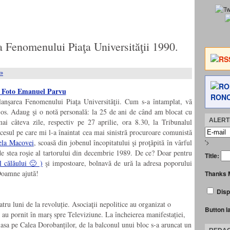
a Fenomenului Piaţa Universităţii 1990.
 »
RONC
lanşarea Fenomenului Piaţa Universităţii. Cum s-a întamplat, vă
jos. Adaug şi o notă personală: la 25 de ani de când am blocat cu
ALERTE
ai câteva zile, respectiv pe 27 aprilie, ora 8.30, la Tribunalul
cesul pe care mi l-a înaintat cea mai sinistră procuroare comunistă
'>
la Macovei
, scoasă din jobenul încopitatului şi proţăpită în vârful
 de stea roşie al tartorului din decembrie 1989. De ce? Doar pentru
Title:
l călăului 🙂 )
şi impostoare, bolnavă de ură la adresa poporului
Doamne ajută!
Thanks 
Disp
tru luni de la revoluție. Asociaţii nepolitice au organizat o
Button l
au pornit în marș spre Televiziune. La încheierea manifestației,
lasa pe Calea Dorobanților, de la balconul unui bloc s-a aruncat un