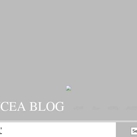
NCEA BLOG
HOME
ZIUA
VIDEO
AUDI
JITORILOR SAI" – GH. I. B.
CONTACT
’