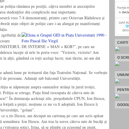
ție”.
r poliția rămânea pe poziții, câțiva membri ai asociațiilor
zarea studenților din complexele mai importante.
ăseseră vreo 7-8 demonstranți, printre care Octavian Rădulescu și
rât niște ofițeri de poliție care i-au alungat pe manifestanți
lația.
 zgribuliți de
icioare
CARTI
cu “MINISTERUL DE INTERNE = MAN = KGB?”, pe care au
dulescu începe să urle în porta-voce: “Victorie, victorie! Am
i la alții, gândind cu toții același lucru; mai târziu, ne-am dat
O SCR
 adună lume pe trotuarul din fața Teatrului Național. Se vorbește
UNIUN
0 de persoane. Adunați sub balconul Universității.
liția se năpustește asupra oamenilor strânși în jurul troiței,
PENTR
0, Poliția se retrage, Piața fiind reocupata de câteva sute de
escu!” În dimineața aceleiași zile, președintele CPUN, Ion Iliescu,
 forțată a pieței, moțiune ce nu va fi adoptată. Ion Iliescu îi
GOOGL
niversității, “golani”.
 ce a zis Iliescu, am decupat un cartonaș pe care am scris apăsat
ă semnătura: Ion Iliescu. Am tras la xerox câteva sute de bucăți și
 (viitoarea soţie), Irina, să se plimbe cu ecusonul pe piept,