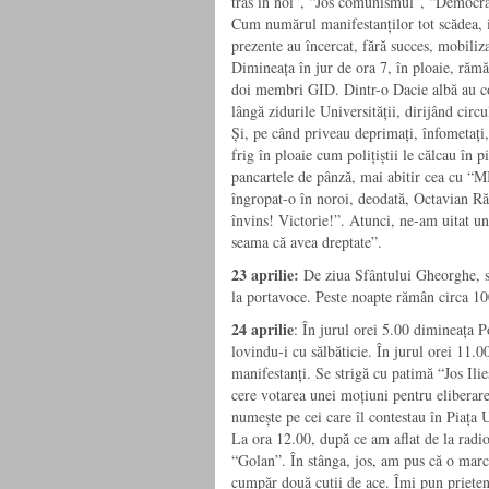
tras în noi”, “Jos comunismul”, “Democra
Cum numărul manifestanților tot scădea, ia
prezente au încercat, fără succes, mobili
Dimineața în jur de ora 7, în ploaie, răm
doi membri GID. Dintr-o Dacie albă au cobo
lângă zidurile Universității, dirijând circu
Și, pe când priveau deprimați, înfometați,
frig în ploaie cum polițiștii le călcau în p
pancartele de pânză, mai abitir cea 
îngropat-o în noroi, deodată, Octavian Ră
învins! Victorie!”. Atunci, ne-am uitat uni
seama că avea dreptate”.
23 aprilie:
De ziua Sfântului Gheorghe, se
la portavoce. Peste noapte rămân circa 10
24 aprilie
: În jurul orei 5.00 dimineața Po
lovindu-i cu sălbăticie. În jurul orei 11.0
manifestanți. Se strigă cu patimă “Jos Ili
cere votarea unei moțiuni pentru eliberarea
numește pe cei care îl contestau în Piața U
La ora 12.00, după ce am aflat de la radio
“Golan”. În stânga, jos, am pus că o marc
cumpăr două cutii de ace. Îmi pun prietena