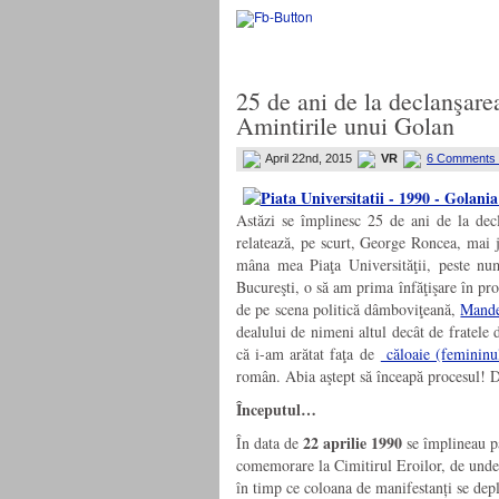
25 de ani de la declanşare
Amintirile unui Golan
April 22nd, 2015
VR
6 Comments
Astăzi se împlinesc 25 de ani de la dec
relatează, pe scurt, George Roncea, mai 
mâna mea Piaţa Universităţii, peste num
Bucureşti, o să am prima înfăţişare în pro
de pe scena politică dâmboviţeană,
Mande
dealului de nimeni altul decât de fratele
că i-am arătat faţa de
căloaie (femininu
român. Abia aştept să înceapă procesul! 
Începutul…
22 aprilie 1990
În data de
se împlineau pa
comemorare la Cimitirul Eroilor, de unde 
în timp ce coloana de manifestanți se dep