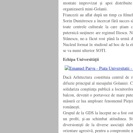
montate improvizat și apoi distribuite
organizaseră mini-Golanii.
Francezii au aflat după un timp ca filmel
Sorin Dumitrescu a încercat fără succes s
toate centrele culturale la care știam 
puternică susținere are regimul Iliescu. 
Stănescu, ne-a făcut rost până la urmă 
Nucleul format în studioul ad hoc de la eta
se va numi ulterior SOTI.
Echipa Universității
Dacă Arhitectura constituia centrul de re
difuzie principal al mesajului Golaniei. C
solidariza conștiința publică a locuitoril
balcon, devenit o portavoce de mare puter
măsură ce lua amploare fenomenul Pieței, 
românești.
Grupul de la GDS la început ne-a fost osti
un profit, și-au schimbat atitudinea. S
diversioniști de la diverse asociații du
orientare agresivă, pentru a compromite me