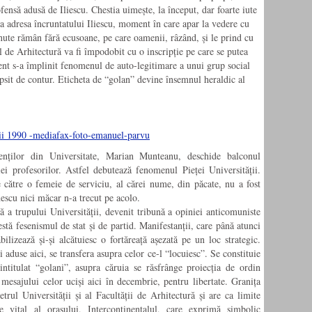
ensă adusă de Iliescu. Chestia uimește, la început, dar foarte iute
 la adresa încruntatului Iliescu, moment în care apar la vedere cu
nute rămân fără ecusoane, pe care oamenii, râzând, și le prind cu
l de Arhitectură va fi împodobit cu o inscripție pe care se putea
ent s-a împlinit fenomenul de auto-legitimare a unui grup social
lipsit de contur. Eticheta de “golan” devine însemnul heraldic al
enților din Universitate, Marian Munteanu, deschide balconul
ei profesorilor. Astfel debutează fenomenul Pieței Universității.
 către o femeie de serviciu, al cărei nume, din păcate, nu a fost
nescu nici măcar n-a trecut pe acolo.
ă a trupului Universității, devenit tribună a opiniei anticomuniste
estă fesenismul de stat și de partid. Manifestanții, care până atunci
abilizează și-și alcătuiesc o fortăreață așezată pe un loc strategic.
i aduse aici, se transfera asupra celor ce-l “locuiesc”. Se constituie
intitulat “golani”, asupra căruia se răsfrânge proiecția de ordin
i mesajului celor uciși aici în decembrie, pentru libertate. Granița
etrul Universității și al Facultății de Arhitectură și are ca limite
ție vital al orașului, Intercontinentalul, care exprimă simbolic