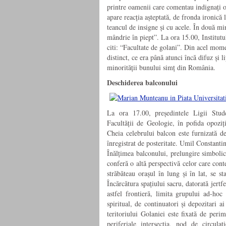
printre oamenii care comentau indignați of
apare reacția așteptată, de fronda ironică
teancul de insigne și cu acele. În două mi
mândrie în piept”. La ora 15.00, Institutu
citi: “Facultate de golani”. Din acel mom
distinct, ce era până atunci încă difuz și 
minorității bunului simț din România.
Deschiderea balconului
La ora 17.00, președintele Ligii Stud
Facultății de Geologie, în pofida opoziți
Cheia celebrului balcon este furnizată de
înregistrat de posteritate. Umil Constanti
Înălțimea balconului, prelungire simbolic
conferă o altă perspectivă celor care cont
străbăteau orașul în lung și în lat, se st
Încărcătura spațiului sacru, datorată jertfe
astfel frontieră, limita grupului ad-hoc 
spiritual, de continuatori și depozitari a
teritoriului Golaniei este fixată de perim
periferiale intersecția, nod de circula