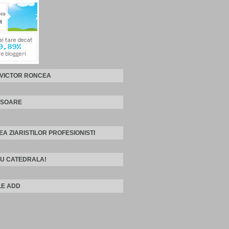
 VICTOR RONCEA
ISOARE
EA ZIARISTILOR PROFESIONISTI
U CATEDRALA!
E ADD