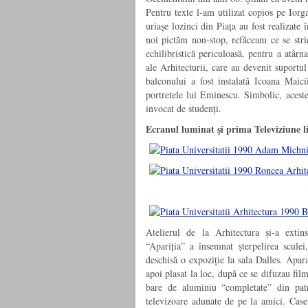
Pentru texte l-am utilizat copios pe Ior
uriașe lozinci din Piața au fost realizate 
noi pictăm non-stop, refăceam ce se stric
echilibristică periculoasă, pentru a atârna
ale Arhitecturii, care au devenit suportul
balconului a fost instalată Icoana Maic
portretele lui Eminescu. Simbolic, aceste
invocat de studenți.
Ecranul luminat
şi prima Televiziune l
Atelierul de la Arhitectura și-a extin
“Apariția” a însemnat șterpelirea sculei
deschisă o expoziție la sala Dalles. Apara
apoi plasat la loc, după ce se difuzau fil
bare de aluminiu “completate” din pat
televizoare adunate de pe la amici. Caset