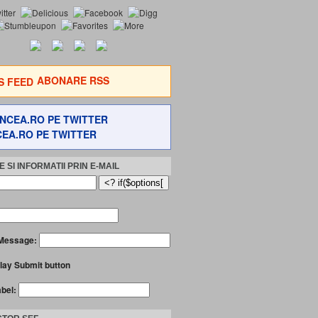
ABONARE RSS
EA.RO PE TWITTER
 SI INFORMATII PRIN E-MAIL
Message:
lay Submit button
abel: