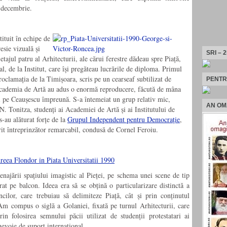
1 decembrie.
tituit în echipe de
esie vizuală și
SRI – 
etajul patru al Arhitecturii, ale cărui ferestre dădeau spre Piață,
al, de la Institut, care își pregăteau lucrările de diploma. Primul
Proclamația de la Timișoara, scris pe un cearseaf subtilizat de
PENTR
Academia de Artă au adus o enormă reproducere, făcută de mâna
 și pe Ceaușescu împreună. S-a întemeiat un grup relativ mic,
AN OM
N. Tonitza, studenți ai Academiei de Artă și ai Institutului de
-au alăturat forțe de la
Grupul Independent pentru Democrație
,
irit întreprinzător remarcabil, condusă de Cornel Feroiu.
najării spațiului imagistic al Pieței, pe schema unei scene de tip
rat pe balcon. Ideea era să se obțină o particularizare distinctă a
cilor, care trebuiau să delimiteze Piață, cât și prin conținutul
Am compus o siglă a Golaniei, fixată pe turnul Arhitecturii, care
n folosirea semnului păcii utilizat de studenții protestatari ai
evoie de suport internațional.