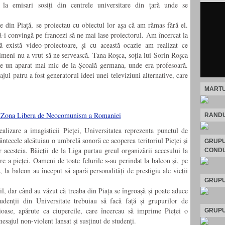
 la emisari sosiți din centrele universitare din țară unde se
e din Piață, se proiectau cu obiectul lor așa că am rămas fără el.
ă-i convingă pe francezi să ne mai lase proiectorul. Am încercat la
că există video-proiectoare, și cu această ocazie am realizat ce
Nimeni nu a vrut să ne servească. Tana Roșca, soția lui Sorin Roșca
de un aparat mai mic de la Școală germana, unde era profesoară.
jul patru a fost generatorul ideei unei televiziuni alternative, care
MARTU
RANDU
alizare a imagisticii Pieței, Universitatea reprezenta punctul de
ântecele alcătuiau o umbrelă sonoră ce acoperea teritoriul Pieței și
GRUPU
or acesteia. Băieții de la Liga purtau greul organizării accesului la
CONDU
e a pieței. Oameni de toate felurile s-au perindat la balcon și, pe
la balcon au început să apară personalități de prestigiu ale vieții
GRUPU
l, dar când au văzut că treaba din Piața se îngroașă și poate aduce
tudenții din Universitate trebuiau să facă față și grupurilor de
bioase, apărute ca ciupercile, care încercau să imprime Pieței o
GRUPU
sajul non-violent lansat și susținut de studenți.