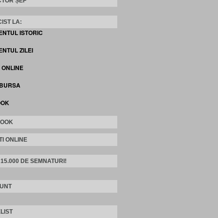
TOR ȘEF
IST LA:
ENTUL ISTORIC
NTUL ZILEI
I ONLINE
 BURSA
OOK
BOOK
TI ONLINE
 15.000 DE SEMNATURI!
SUNT
LIST