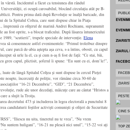
REDAC
 în vârstă. Incidentul a făcut ca tensiunea din rândul
 Universității, ei ocupă carosabilul, blocând circulația atât pe B-
PUBLIC
blicii. Pentru prima dată după Revoluție se înalță baricade, din
EVENIM
lui de la Spitalul Coltea, care sunt dispuse chiar în Piața
V.R., împreună cu ofiţerul de marină Andrei Rochianu, supranumit
EVENIME
au fost oprite, s-a blocat traficului. După lăsarea întunericului
 1989, “scutierii”, trupele speciale de intervenție.
Elena
ZIARIST
avea să consemneze astfel evenimentele: “Primul troleibuz dinspre
rul, care parcă de-abia aștepta așa ceva, s-a întins, obosit, cu capul
ZIARUL
nceput să urle la el, ca și cum n-aș fi fost de față: “Ce stai, băi,
 cu greu capul, plictisit, șoferul îi spune: “Eu sunt cu ei, dom’le!”,
FACEB
 luate de lângă Spitalul Colțea și sunt dispuse în cercul Pieței
FACE
este noapte, încercuiți de poliție, vor rămâne circa 30-60 de
ZIARIS
ai asociațiilor “16-21 Decembrie”, “GID”, “21 Decembrie”,
voluție, rude ale unor decedați, măicuțe care au cântat “Hristos a
care a slujit la Troița.
PESTE
rea decretului 473 și includerea în legea electorală a punctului 8
rea candidaturii foștilor activiști comuniști și ofițeri de Securitate
CINE 
RSS”, “Iliescu nu uita, tineretul nu te vrea”, “Nu vrem
“Nu suntem huligani”, “16-21 nu pleacă nici unul”, “15-22 voi ați
TOP ZE