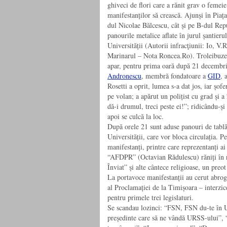
ghiveci de flori care a rănit grav o femeie
manifestanților să crească. Ajunși în Piața
dul Nicolae Bălcescu, cât și pe B-dul Repu
panourile metalice aflate în jurul șantieru
Universității (Autorii infracţiunii: Io, 
Marinarul – Nota Roncea.Ro). Troleibuzele 
apar, pentru prima oară după 21 decembrie
Andronescu
, membră fondatoare a
GID
, 
Rosetti a oprit, lumea s-a dat jos, iar șofe
pe volan; a apărut un polițist cu grad și a î
dă-i drumul, treci peste ei!”; ridicându-și
apoi se culcă la loc.
După orele 21 sunt aduse panouri de tablă,
Universității, care vor bloca circulația. P
manifestanți, printre care reprezentanți 
“AFDPR” (Octavian Rădulescu) răniți în re
Înviat” și alte cântece religioase, un preot 
La portavoce manifestanții au cerut abroga
al Proclamației de la Timișoara – interzice
pentru primele trei legislaturi.
Se scandau lozinci: “FSN, FSN du-te în U
președinte care să ne vândă URSS-ului”, 