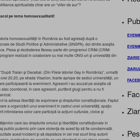
itianca spiritualista chiar are un “viitor de aur”?
ctacol pe tema homosexualitatii!
Publ
EVENI
istoria homosexualităţii în România au fost agresaţi după o
ionale de Studii Politice şi Administrative (SNSPA), doi dintre aceştia
EVENI
easca. Piesa şi dezbaterea făceau parte din programul CRIM (CRIM-
e, program realizat în colaborare cu mai multe ONG-uri şi univesități din
ZIARIS
ZIARU
“După Traian şi Decebal. (Din Filele Istoriei Gay în România)”, urmată
 orei 20.20, pe strada Visarion, foarte aprope de sediul universităţii, un
FACE
are participaseră la eveniment. Agresorii i-au acuzat pe aceştia că
 atac coordonat, în care agresorii, purtând glugi pentru a nu fi
Fac
ganizat.
 la adresa libertăţii de exprimare şi drepturilor constituţionale. Faptul
mare a organizării unui eveniment în cadrul unei universităţi, spaţiu
Ziar
it intimidarea celor care participă la acțiuni culturale, civice şi
cetăţenilor care iau drepturile omului şi libertățile constituţionale în
j public puternic prin care violenţa de acest tip să fie condamnată.
Pes
iozitate acest incident şi să depisteze în cel mai scurt timp autorii
ampla, incidentele de acest tip se vor răspândi şi vor ataca esenţa