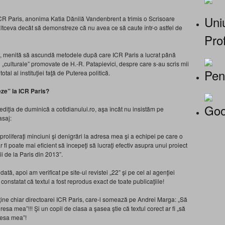
Uniu
ICR Paris, anonima Katia Dănilă Vandenbrent a trimis o Scrisoare
ltceva decât să demonstreze că nu avea ce să caute într-o astfel de
Prof
ă, menită să ascundă metodele după care ICR Paris a lucrat până
i „culturale” promovate de H.-R. Patapievici, despre care s-au scris mii
Pen
otal al instituţiei faţă de Puterea politică.
ze” la ICR Paris?
Goo
 ediţia de duminică a cotidianului.ro, aşa încât nu insistăm pe
asaj:
roliferaţi minciuni şi denigrări la adresa mea şi a echipei pe care o
fi poate mai eficient să începeţi să lucraţi efectiv asupra unui proiect
i de la Paris din 2013”.
ată, apoi am verificat pe site-ul revistei „22” şi pe cel al agenţiei
nstatat că textul a fost reprodus exact de toate publicaţiile!
ne chiar directoarei ICR Paris, care-l somează pe Andrei Marga: „Să
dresa mea”!!! Şi un copil de clasa a şasea ştie că textul corect ar fi „să
dresa mea”!