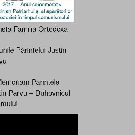
ista Familia Ortodoxa
nile Părintelui Justin
vu
Memoriam Parintele
tin Parvu – Duhovnicul
mului