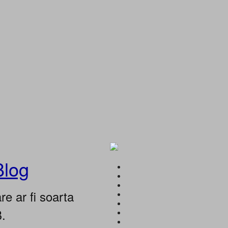
Blog
e ar fi soarta
B.