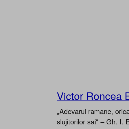
Victor Roncea 
„Adevarul ramane, oricar
slujitorilor sai" – Gh. I. 