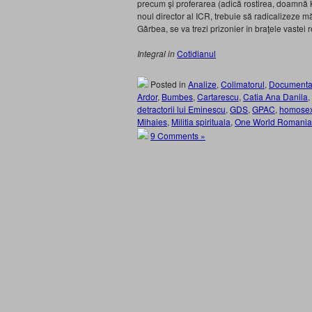
precum şi proferarea (adică rostirea, doamnă K
noul director al ICR, trebuie să radicalizeze măs
Gârbea, se va trezi prizonier în braţele vastei
Integral in
Cotidianul
Posted in
Analize
,
Colimatorul
,
Documenta
Ardor
,
Bumbes
,
Cartarescu
,
Catia Ana Danila
,
detractorii lui Eminescu
,
GDS
,
GPAC
,
homosex
Mihaies
,
Militia spirituala
,
One World Romania
9 Comments »