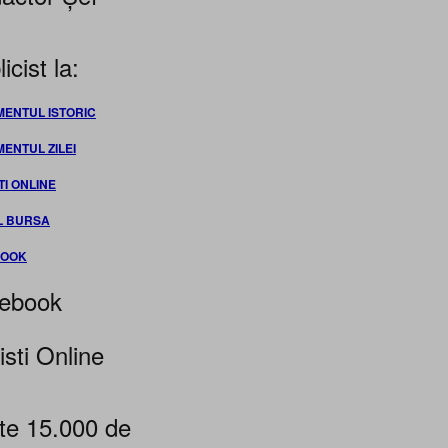
icist la:
MENTUL ISTORIC
MENTUL ZILEI
TI ONLINE
L BURSA
BOOK
ebook
isti Online
te 15.000 de