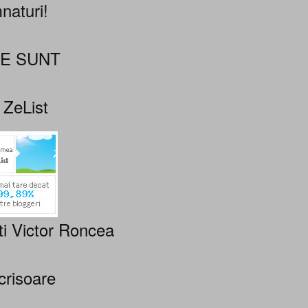
naturi!
NE SUNT
 ZeList
ti Victor Roncea
crisoare