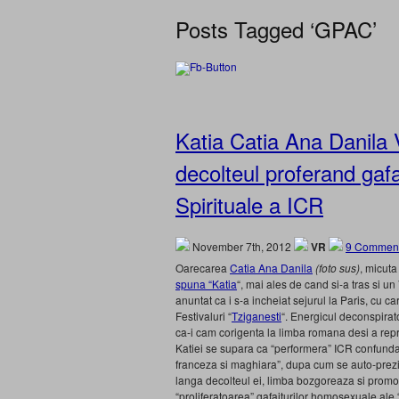
Posts Tagged ‘GPAC’
Katia Catia Ana Danila 
decolteul proferand gafai
Spirituale a ICR
November 7th, 2012
VR
9 Comment
Oarecarea
Catia Ana Danila
(foto sus)
, micuta
spuna “Katia
“, mai ales de cand si-a tras si 
anuntat ca i s-a incheiat sejurul la Paris, cu ca
Festivaluri “
Tziganesti
“. Energicul deconspirat
ca-i cam corigenta la limba romana desi a repr
Katiei se supara ca “performera” ICR confunda “
franceza si maghiara”, dupa cum se auto-prez
langa decolteul ei, limba bozgoreaza si promov
“proliferatoarea” gafaiturilor homosexuale ale “