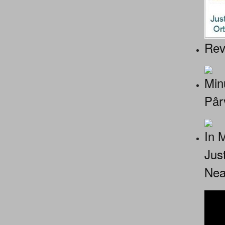
Rev
Minu
Pâr
In 
Jus
Nea