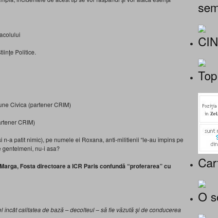
sem
acolului
CI
iinţe Politice.
Top
iune Civica (partener CRIM)
rtener CRIM)
 n-a patit nimic), pe numele ei Roxana, anti-militienii “le-au împins pe
ste gentelmeni, nu-i asa?
Car
i Marga, Fosta directoare a ICR Paris confundă “proferarea” cu
O s
l încât calitatea de bază – decolteul – să fie văzută şi de conducerea