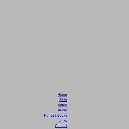
Home
ZIUA
Video
Audio
Roncea Books
Links
Contact