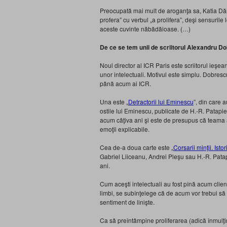
Preocupată mai mult de aroganţa sa, Katia Dăni
profera” cu verbul „a prolifera”, deşi sensurile l
aceste cuvinte năbădăioase. (…)
De ce se tem unii de scriitorul Alexandru D
Noul director al ICR Paris este scriitorul ieşea
unor intelectuali. Motivul este simplu. Dobrescu
până acum ai ICR.
Una este „
Detractorii lui Eminescu
”, din care 
ostile lui Eminescu, publicate de H.-R. Patap
acum câţiva ani şi este de presupus că teama a
emoţii explicabile.
Cea de-a doua carte este „
Corsarii minţii. Isto
Gabriel Liiceanu, Andrei Pleşu sau H.-R. Patapie
ani.
Cum aceşti intelectuali au fost pînă acum clienţi
limbi, se subînţelege că de acum vor trebui să i
sentiment de linişte.
Ca să preîntâmpine proliferarea (adică înmulţi