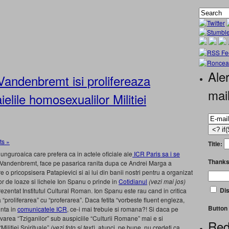
Aler
Vandenbremt isi prolifereaza
mai
elile homosexualilor Militiei
s »
Title:
 unguroaica care prefera ca in actele oficiale ale
ICR Paris sa i se
Thanks
un Vandenbremt, face pe pasarica ranita dupa ce Andrei Marga a
re o pricopsisera Patapievici si ai lui din banii nostri pentru a organizat
or de loaze si lichele Ion Spanu o prinde in
Cotidianul
(vezi mai jos)
Dis
ezentat Institutul Cultural Roman. Ion Spanu este rau cand in critica
proliferarea” cu “proferarea”. Daca fetita “vorbeste fluent engleza,
Button 
inta in
comunicatele ICR
, ce-i mai trebuie si romana?! Si daca pe
area “Tziganilor” sub auspiciile “Culturii Romane” mai e si
Red
Militiei Spirituale”
(vezi foto si text)
, atunci, pe bune, nu credeti ca