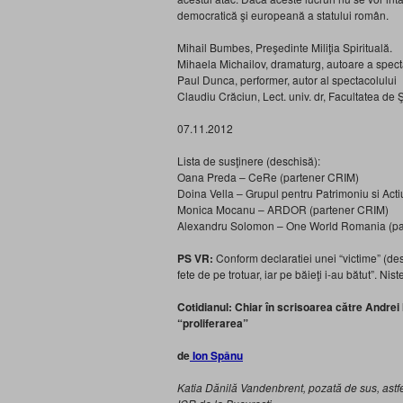
democratică şi europeană a statului român.
Mihail Bumbes, Preşedinte Miliţia Spirituală.
Mihaela Michailov, dramaturg, autoare a spect
Paul Dunca, performer, autor al spectacolului
Claudiu Crăciun, Lect. univ. dr, Facultatea de Şt
07.11.2012
Lista de susţinere (deschisă):
Oana Preda – CeRe (partener CRIM)
Doina Vella – Grupul pentru Patrimoniu si Act
Monica Mocanu – ARDOR (partener CRIM)
Alexandru Solomon – One World Romania (pa
PS VR:
Conform declaratiei unei “victime” (desi
fete de pe trotuar, iar pe băieţi i-au bătut”. Ni
Cotidianul: Chiar în scrisoarea către Andre
“proliferarea”
de
Ion Spânu
Katia Dănilă Vandenbrent, pozată de sus, astfe