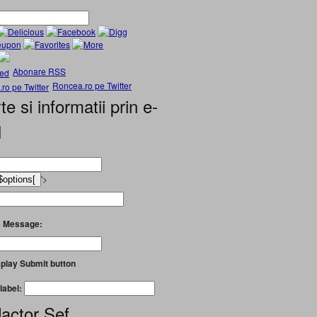
Abonare RSS
Roncea.ro pe Twitter
te si informatii prin e-
l
'>
 Message:
play Submit button
label:
actor Șef