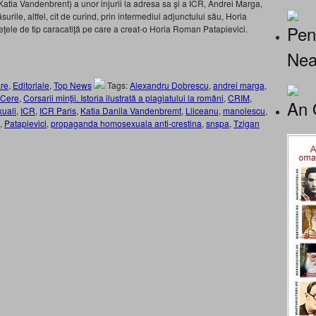
atia Vandenbrent) a unor injurii la adresa sa şi a ICR, Andrei Marga,
urile, altfel, cît de curînd, prin intermediul adjunctului său, Horia
Pen
 reţele de tip caracatiţă pe care a creat-o Horia Roman Patapievici.
Nea
re
,
Editoriale
,
Top News
Tags:
Alexandru Dobrescu
,
andrei marga
,
Cere
,
Corsarii minţii. Istoria ilustrată a plagiatului la români
,
CRIM
,
An 
uali
,
ICR
,
ICR Paris
,
Katia Danila Vandenbremt
,
Liiceanu
,
manolescu
,
,
Patapievici
,
propaganda homosexuala anti-crestina
,
snspa
,
Tzigan