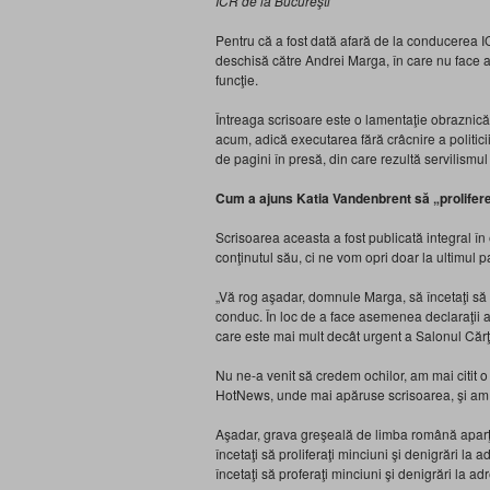
ICR de la Bucureşti
Pentru că a fost dată afară de la conducerea 
deschisă către Andrei Marga, în care nu face a
funcţie.
Întreaga scrisoare este o lamentaţie obraznic
acum, adică executarea fără crâcnire a politici
de pagini în presă, din care rezultă servilismul t
Cum a ajuns Katia Vandenbrent să „prolifere
Scrisoarea aceasta a fost publicată integral în
conţinutul său, ci ne vom opri doar la ultimul p
„Vă rog aşadar, domnule Marga, să încetaţi să p
conduc. În loc de a face asemenea declaraţii ar 
care este mai mult decât urgent a Salonul Cărţi
Nu ne-a venit să credem ochilor, am mai citit o d
HotNews, unde mai apăruse scrisoarea, şi am co
Aşadar, grava greşeală de limba română aparţi
încetaţi să proliferaţi minciuni şi denigrări la a
încetaţi să proferaţi minciuni şi denigrări la a