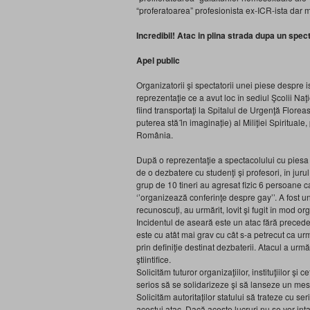
“proferatoarea” profesionista ex-ICR-ista dar mil
Incredibil! Atac in plina strada dupa un spe
Apel public
Organizatorii şi spectatorii unei piese despre 
reprezentaţie ce a avut loc în sediul Şcolii Naţ
fiind transportaţi la Spitalul de Urgenţă Flor
puterea stă ȋn imaginație) al Miliţiei Spiritual
România.
După o reprezentaţie a spectacolului cu piesa 
de o dezbatere cu studenţi şi profesori, în jurul
grup de 10 tineri au agresat fizic 6 persoane c
‘’organizează conferinţe despre gay’’. A fost un
recunoscuți, au urmărit, lovit şi fugit în mod or
Incidentul de aseară este un atac fără precedent
este cu atât mai grav cu cât s-a petrecut ca ur
prin definiţie destinat dezbaterii. Atacul a urmăr
ştiintifice.
Solicităm tuturor organizaţiilor, instituţiilor şi 
serios să se solidarizeze şi să lanseze un mesa
Solicităm autoritaților statului să trateze cu ser
acestui atac. Dacă aceste lucruri nu se vor int