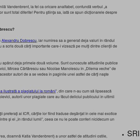
lă Vandenbrent, la fel ca oricare analfabet, confundă verbul „a
or sunt total diferite! Pentru ştiinţa sa, iată ce spun dicţionarele despre
obrescu?
n
Alexandru Dobrescu
, iar numirea sa a generat deja valuri în rândul
 a scris două cărţi importante care-i vizează pe mulţi dintre clienţii de
au apărut deja primele două volume. Sunt cunoscute atitudinile publice
ievici, Mircea Cărtărescu sau Nicolae Manolescu în „Dilema veche” de
cestor autori de a se vedea în paginile unei astfel de cărţi naşte
ria ilustrată a plagiatului la români
”, din care n-au cum să lipsească
vici, autorii unor plagiate care au făcut deliciul publicului în ultimii
i preferaţi ai ICR, cărţile lor fiind traduse deşănţat în cele mai exotice
ntre şi ei „în rândul lumii”, ceea ce nu le poate conferi nicidecum un
SRI
rea, doamnă Katia Vandenbrent) a unor astfel de atitudini ostile,