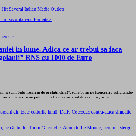
Hit Several Italian Media Outlets
an in securitatea informatica
ents »
iei in lume. Adica ce ar trebui sa faca
 “golanii” RNS cu 1000 de Euro
 nostrii. Salut romani de pretutindeni!”
, scrie Sorin pe
Roncea.ro
solicitandu-
e tinerii hackeri si au publicat in EvZ un material de exceptie, pe care il redau mai
mani din toate colturile lumii. Daily Cotcodac contra-ataca simpatic
nou, pe cântul lui Tudor Gheorghe. Acum in Le Monde, pentru a sterge