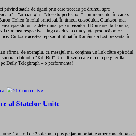
ci privind satele de tigani prin care treceau pe drumul spre
eodată” – “amazing” si “close to perfection” – in momentul în care s-
a Baron Cohen în rolul principal. În timpul episodului, Clarkson mai
smiterea episodului l-a determinat pe ambasadorul Romaniei la Londra,
ax la vremea respectiva. Jinga a adus la cunoştinţa producătorilor
ice. Cu toate acestea, episodul filmat în România a fost prezentat în
rdian afirma, de exemplu, ca mesajul mai conţinea un link către episodul
noră a filmului “Kill Bill”. Un alt zvon care circula pe gherilla
NS pe Daily Teleghraph – o performanta!
ear
21 Comments »
e al Statelor Unite
n lume. Tanarul de 23 de ani a pus pe jar autoritatile americane dupa ce