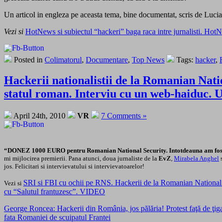
Un articol in engleza pe aceasta tema, bine documentat, scris de Lucia
Vezi si
HotNews si subiectul “hackeri” baga raca intre jurnalisti. HotNews
Posted in
Colimatorul
,
Documentare
,
Top News
Tags:
hacker
,
Hackerii nationalistii de la Romanian Nati
statul roman. Interviu cu un web-haiduc. U
April 24th, 2010
VR
7 Comments »
“DONEZ 1000 EURO pentru Romanian National Security. Intotdeauna am fost man
mi mijlocirea premierii. Pana atunci, doua jurnaliste de la
EvZ
,
Mirabela Anghel
jos. Felicitari si intervievatului si intervievatoarelor!
SRI si FBI cu ochii pe RNS. Hackerii de la Romanian National S
Vezi si
cu “Salutul frantuzesc”. VIDEO
George Roncea: Hackerii din România, jos pălăria! Protest faţă de ţi
fata Romaniei de scuipatul Frantei