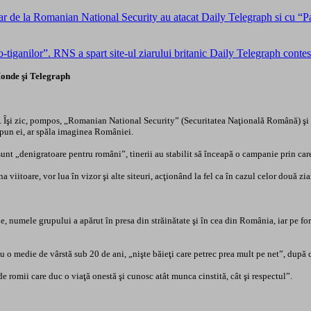
 Gear de la Romanian National Security au atacat Daily Telegraph si cu “
-tiganilor”. RNS a spart site-ul ziarului britanic Daily Telegraph con
onde şi Telegraph
tice. Îşi zic, pompos, „Romanian National Security” (Securitatea Naţională Română) şi
pun ei, ar spăla imaginea României.
unt „denigratoare pentru români”, tinerii au stabilit să înceapă o campanie prin care 
viitoare, vor lua în vizor şi alte siteuri, acţionând la fel ca în cazul celor două z
e, numele grupului a apărut în presa din străinătate şi în cea din România, iar pe foru
u o medie de vârstă sub 20 de ani, „nişte băieţi care petrec prea mult pe net”, după
de romii care duc o viaţă onestă şi cunosc atât munca cinstită, cât şi respectul”.