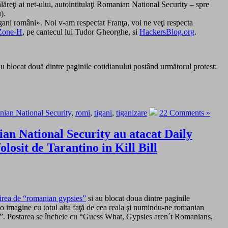
lăreţi ai net-ului, autointitulaţi Romanian National Security – spre
).
ţigani români». Noi v-am respectat Franţa, voi ne veţi respecta
Zone-H
, pe cantecul lui Tudor Gheorghe, si
HackersBlog.org
.
au blocat două dintre paginile cotidianului postând următorul protest:
ian National Security
,
romi
,
tigani
,
tiganizare
22 Comments »
ian National Security au atacat Daily
losit de Tarantino in Kill Bill
mirea de “romanian gypsies”
si au blocat doua dintre paginile
 o imagine cu totul alta faţă de cea reala şi numindu-ne romanian
nia”. Postarea se încheie cu “Guess What, Gypsies aren´t Romanians,