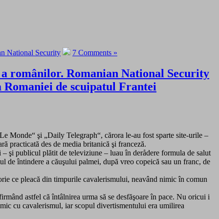
n National Security
7 Comments »
ă a românilor. Romanian National Security
a Romaniei de scuipatul Frantei
„Le Monde“ şi „Daily Telegraph“, cărora le-au fost sparte site-urile –
ră practicată des de media britanică şi franceză.
– şi publicul plătit de televiziune – luau în derådere formula de salut
ul de întindere a căuşului palmei, după vreo copeică sau un franc, de
 istorie ce pleacă din timpurile cavalerismului, neavând nimic în comun
firmând astfel că întâlnirea urma să se desfăşoare în pace. Nu oricui i
nimic cu cavalerismul, iar scopul divertismentului era umilirea