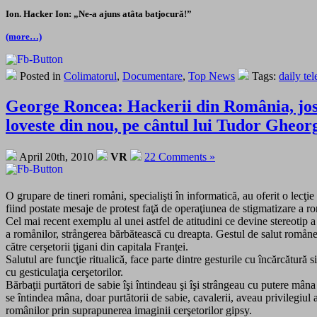
Ion. Hacker Ion: „Ne-a ajuns atâta batjocură!”
(more…)
Posted in
Colimatorul
,
Documentare
,
Top News
Tags:
daily te
George Roncea: Hackerii din România, jos 
loveste din nou, pe cântul lui Tudor Gheo
April 20th, 2010
VR
22 Comments »
O grupare de tineri romåni, specialişti în informatică, au oferit o lec
fiind postate mesaje de protest faţă de operaţiunea de stigmatizare a r
Cel mai recent exemplu al unei astfel de atitudini ce devine stereotip a
a romånilor, strångerea bărbătească cu dreapta. Gestul de salut romåne
către cerşetorii ţigani din capitala Franţei.
Salutul are funcţie ritualică, face parte dintre gesturile cu încărcătur
cu gesticulaţia cerşetorilor.
Bărbaţii purtători de sabie îşi întindeau şi îşi strângeau cu putere mân
se întindea mâna, doar purtătorii de sabie, cavalerii, aveau privilegiul
românilor prin suprapunerea imaginii cerşetorilor gipsy.