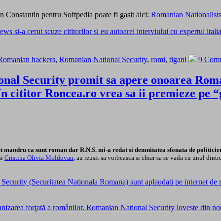
n Constantin pentru Softpedia poate fi gasit aici:
Romanian Nationalists 
 si-a cerut scuze cititorilor si eu autoarei interviului cu expertul itali
Romanian hackers
,
Romanian National Security
,
romi
,
tigani
9 Comm
onal Security promit sa apere onoarea Roman
n cititor Roncea.ro vrea sa ii premieze pe
dru ca sunt roman dar R.N.S. mi-a redat si demnitatea sfonata de politicienii
si
Cristina Olivia Moldovan
, au reusit sa vorbeasca si chiar sa se vada cu unul dintr
ecurity (Securitatea Nationala Romana) sunt aplaudati pe internet de ro
ganizarea forţată a românilor. Romanian National Security loveste din 