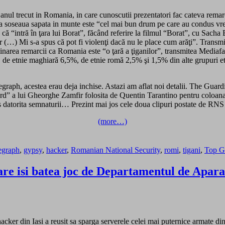
 anul trecut in Romania, in care cunoscutii prezentatori fac cateva remar
 ca soseaua sapata in munte este “cel mai bun drum pe care au condus vr
s că “intră în ţara lui Borat”, făcând referire la filmul “Borat”, cu Sach
 lor (…) Mi s-a spus că pot fi violenţi dacă nu le place cum arăţi”. Tran
minarea remarcii ca Romania este “o ţară a ţiganilor”, transmitea Mediaf
 de etnie maghiară 6,5%, de etnie romă 2,5% şi 1,5% din alte grupuri etn
legraph, acestea erau deja inchise. Astazi am aflat noi detalii. The Gua
d” a lui Gheorghe Zamfir folosita de Quentin Tarantino pentru coloana so
 ales datorita semnaturii… Prezint mai jos cele doua clipuri postate de R
(more…)
legraph
,
gypsy
,
hacker
,
Romanian National Security
,
romi
,
tigani
,
Top G
e isi batea joc de Departamentul de Aparar
acker din Iasi a reusit sa sparga serverele celei mai puternice armate di