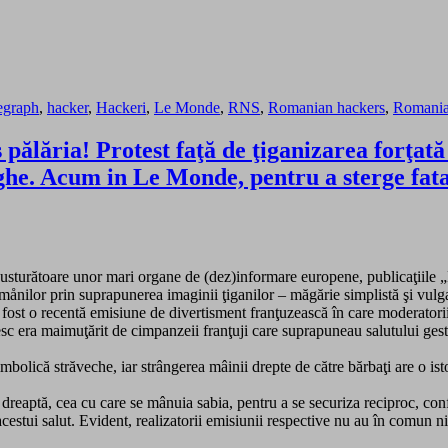
legraph
,
hacker
,
Hackeri
,
Le Monde
,
RNS
,
Romanian hackers
,
Romania
pălăria! Protest faţă de ţiganizarea forţat
rghe. Acum in Le Monde, pentru a sterge fat
ţie usturătoare unor mari organe de (dez)informare europene, publicaţiile 
omånilor prin suprapunerea imaginii ţiganilor – măgărie simplistă şi vulga
 fost o recentă emisiune de divertisment franţuzească în care moderatorii 
sc era maimuţărit de cimpanzeii franţuji care suprapuneau salutului gest
ă simbolică străveche, iar strângerea mâinii drepte de către bărbaţi are o
a dreaptă, cea cu care se mânuia sabia, pentru a se securiza reciproc, con
 acestui salut. Evident, realizatorii emisiunii respective nu au în comun 