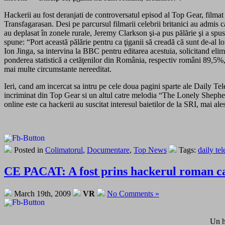
Hackerii au fost deranjati de controversatul episod al Top Gear, filmat
Transfagarasan. Desi pe parcursul filmarii celebrii britanici au admis
au deplasat în zonele rurale, Jeremy Clarkson şi-a pus pălărie şi a spu
spune: “Port această pălărie pentru ca ţiganii să creadă că sunt de-al
Ion Jinga, sa intervina la BBC pentru editarea acestuia, solicitand eli
ponderea statistică a cetăţenilor din România, respectiv români 89,5%,
mai multe circumstante nereeditat.
Ieri, cand am incercat sa intru pe cele doua pagini sparte ale Daily Te
incriminat din Top Gear si un altul catre melodia “The Lonely Shepher
online este ca hackerii au suscitat interesul baietilor de la SRI, mai
Posted in
Colimatorul
,
Documentare
,
Top News
Tags:
daily te
CE PACAT: A fost prins hackerul roman car
March 19th, 2009
VR
No Comments »
Un h