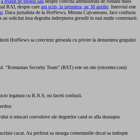
a
a relatat pe blogul sau
despre corectia administrata de romani mass
ional RAI, despre care
am scris, in premiera, pe 30 aprilie
. Interviul este
ni
. Daca jurnalista de la HotNews, Miruna Cajvaneanu, face confuzia
 au solicitat insa degeaba indreptarea greselii in mai multe comentarii:
ditorii HotNews sa corecteze greseala cu privire la denumirea grupului
acul. “Romanian Security Team” (RST) este un site (rstcenter.com)
cio legatura cu R.N.S, nu faceti confuzii.
perdea:
erului si miscari convulsive ale degetelor cand se afla deasupra
 acelasi cacat. Au preferat sa stearga comentariile decat sa indrepte