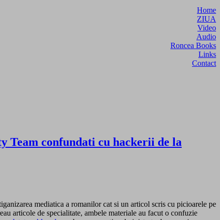
Home
ZIUA
Video
Audio
Roncea Books
Links
Contact
y Team confundati cu hackerii de la
anizarea mediatica a romanilor cat si un articol scris cu picioarele pe
au articole de specialitate, ambele materiale au facut o confuzie