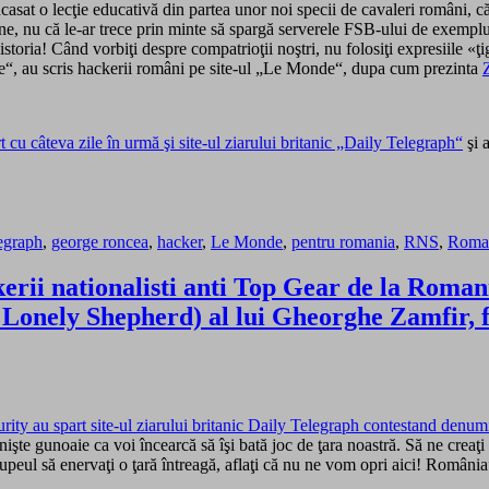
asat o lecţie educativă din partea unor noi specii de cavaleri români, că
ine, nu că le-ar trece prin minte să spargă serverele FSB-ului de exemplu
storia! Când vorbiţi despre compatrioţii noştri, nu folosiţi expresiile «
“, au scris hackerii români pe site-ul „Le Monde“, dupa cum prezinta
cu câteva zile în urmă şi site-ul ziarului britanic „Daily Telegraph“
şi 
legraph
,
george roncea
,
hacker
,
Le Monde
,
pentru romania
,
RNS
,
Roman
kerii nationalisti anti Top Gear de la Roman
Lonely Shepherd) al lui Gheorghe Zamfir, fo
rity au spart site-ul ziarului britanic Daily Telegraph contestand denu
te gunoaie ca voi încearcă să îşi bată joc de ţara noastră. Să ne creaţi
tupeul să enervaţi o ţară întreagă, aflaţi că nu ne vom opri aici! Româ