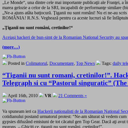
„Le Monde“, una dintre cele mai importante publicaţii ale Franţei, a înc
marea gelozie a celor de la SRI, incapabili de performanţe similare (b
„Ne-a ajuns atâta batjocură. Ţiganii nu sunt români! Nu ei ne-au scris i
ROMÂNIA! R.N.S. Veghează pentru ca aceste lucruri să fie înfăptuite
„Ţiganii nu sunt români, cretinilor!“
Aceiaşi hackeri de bun-simţ de la Romanian National Security au spart 
(more…)
Posted in
Colimatorul
,
Documentare
,
Top News
Tags:
daily te
“Tiganii nu sunt romani, cretinilor!”. Hac
Telegraph si cu “Pastorul singuratic” (The 
April 16th, 2010
VR
21 Comments »
Va spuneam ieri ca
Hackerii nationalisti de la Romanian National Secu
cotidianului postand urmatorul protest: “Ne-am săturat să vedem cum niş
gypsies difuzând emisiuni de tot căcatul gen Top Gear. Dacă aţi avut 
morons – Ghiciţi ce, ţiganii nu sunt români, cretinilor!”.