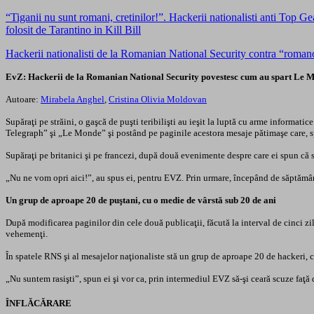
“Tiganii nu sunt romani, cretinilor!”. Hackerii nationalisti anti Top
folosit de Tarantino in Kill Bill
Hackerii nationalisti de la Romanian National Security contra “romano
EvZ: Hackerii de la Romanian National Security povestesc cum au spart Le M
Autoare:
Mirabela Anghel
,
Cristina Olivia Moldovan
Supăraţi pe străini, o gaşcă de puşti teribilişti au ieşit la luptă cu arme informa
Telegraph” şi „Le Monde” şi postând pe paginile acestora mesaje pătimaşe care, s
Supăraţi pe britanici şi pe francezi, după două evenimente despre care ei spun că s
„Nu ne vom opri aici!”, au spus ei, pentru EVZ. Prin urmare, începând de săptămâna 
Un grup de aproape 20 de puştani, cu o medie de vârstă sub 20 de ani
După modificarea paginilor din cele două publicaţii, făcută la interval de cinci zil
vehemenţi.
În spatele RNS şi al mesajelor naţionaliste stă un grup de aproape 20 de hackeri, c
„Nu suntem rasişti”, spun ei şi vor ca, prin intermediul EVZ să-şi ceară scuze faţă 
ÎNFLĂCĂRARE