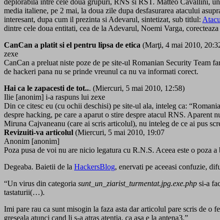
deplorabila intre cele doua grupuri, RNS si RST. Matteo Cavallini, un
media italiene, pe 2 mai, la doua zile dupa desfasurarea atacului asupr
interesant, dupa cum il prezinta si Adevarul, sintetizat, sub titlul:
Atacu
dintre cele doua entitati, cea de la Adevarul, Noemi Varga, corecteaza 
CanCan a platit si el pentru lipsa de etica
(Marţi, 4 mai 2010, 20:3
zexe
CanCan a preluat niste poze de pe site-ul Romanian Security Team fara 
de hackeri pana nu se prinde vreunul ca nu va informati corect.
Hai ca le zapacesti de tot..
. (Miercuri, 5 mai 2010, 12:58)
Ilie [anonim] i-a raspuns lui zexe
Din ce citesc eu (cu ochii deschisi) pe site-ul ala, inteleg ca: “Roma
despre hacking, pe care a aparut o stire despre atacul RNS. Aparent n
Miruna Cajvaneanu (care ai scris articolul), nu inteleg de ce ai pus sc
Revizuiti-va articolul
(Miercuri, 5 mai 2010, 19:07
Anonim [anonim]
Poza pusa de voi nu are nicio legatura cu R.N.S. Aceea este o poza a 
Degeaba. Baietii de la
HackersBlog
, enervati pe aceeasi confuzie, dif
“Un virus din categoria
sunt_un_ziarist_turmentat.jpg.exe.php
si-a fa
tastaturii(…).
Imi pare rau ca sunt misogin la faza asta dar articolul pare scris de o f
greseala atunci cand li s-a atras atentia, ca asa e la antena3.”