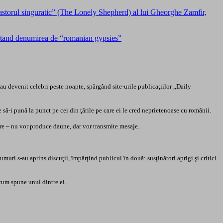
Pastorul singuratic” (The Lonely Shepherd) al lui Gheorghe Zamfir,
testand denumirea de “romanian gypsies”
 au devenit celebri peste noapte, spărgând site-urile publicaţiilor „Daily
să-i pună la punct pe cei din ţările pe care ei le cred neprietenoase cu românii.
iare – nu vor produce daune, dar vor transmite mesaje.
muri s-au aprins discuţii, împărţind publicul în două: susţinători aprigi şi critici
 cum spune unul dintre ei.