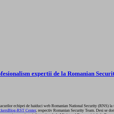
fesionalism expertii de la Romanian Securit
tacurilor echipei de haiduci web Romanian National Security (RNS) la tig
ckersBlog-RST Center
, respectiv Romanian Security Team. Desi se dore