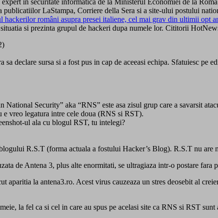
 expert in securitate informatica de la Ministerul Economiei de la Rom
a publicatiilor LaStampa, Corriere della Sera si a site-ului postului nat
l hackerilor români asupra presei italiene, cel mai grav din ultimii opt a
situatia si prezinta grupul de hackeri dupa numele lor. Cititorii HotNews
2)
sa declare sursa si a fost pus in cap de aceeasi echipa. Sfatuiesc pe e
nian National Security” aka “RNS” este asa zisul grup care a savarsit at
u e vreo legatura intre cele doua (RNS si RST).
reenshot-ul ala cu blogul RST, tu intelegi?
blogului R.S.T (forma actuala a fostului Hacker’s Blog). R.S.T nu are ni
uzata de Antena 3, plus alte enormitati, se ultragiaza intr-o postare fara 
cut aparitia la antena3.ro. Acest virus cauzeaza un stres deosebit al crei
emeie, la fel ca si cel in care au spus pe acelasi site ca RNS si RST sunt