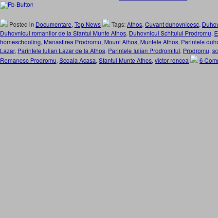
Posted in
Documentare
,
Top News
Tags:
Athos
,
Cuvant duhovnicesc
,
Duhov
Duhovnicul romanilor de la Sfantul Munte Athos
,
Duhovnicul Schitului Prodromu
,
E
homeschooling
,
Manastirea Prodromu
,
Mount Athos
,
Muntele Athos
,
Parintele duho
Lazar
,
Parintele Iulian Lazar de la Athos
,
Parintele Iulian Prodromitul
,
Prodromu
,
sc
Romanesc Prodromu
,
Scoala Acasa
,
Sfantul Munte Athos
,
victor roncea
6 Com