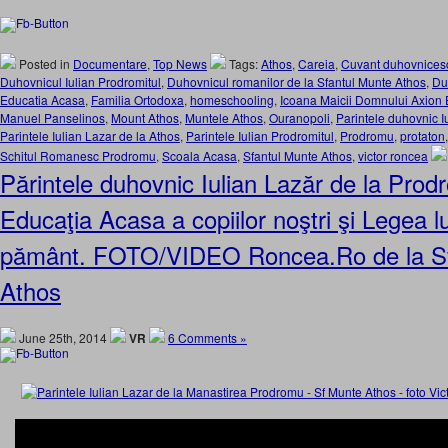
Posted in
Documentare
,
Top News
Tags:
Athos
,
Careia
,
Cuvant duhovnices
Duhovnicul Iulian Prodromitul
,
Duhovnicul romanilor de la Sfantul Munte Athos
,
Du
Educatia Acasa
,
Familia Ortodoxa
,
homeschooling
,
Icoana Maicii Domnului Axion 
Manuel Panselinos
,
Mount Athos
,
Muntele Athos
,
Ouranopoli
,
Parintele duhovnic I
Parintele Iulian Lazar de la Athos
,
Parintele Iulian Prodromitul
,
Prodromu
,
protaton
Schitul Romanesc Prodromu
,
Scoala Acasa
,
Sfantul Munte Athos
,
victor roncea
Părintele duhovnic Iulian Lazăr de la Pro
Educaţia Acasa a copiilor noştri şi Legea
pământ. FOTO/VIDEO Roncea.Ro de la Sf
Athos
June 25th, 2014
VR
6 Comments »