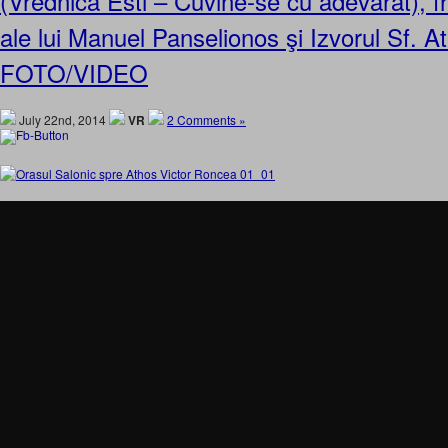
(Vrednica Esti – Cuvine-se cu adevarat), 
ale lui Manuel Panselionos şi Izvorul Sf. A
FOTO/VIDEO
July 22nd, 2014
VR
2 Comments »