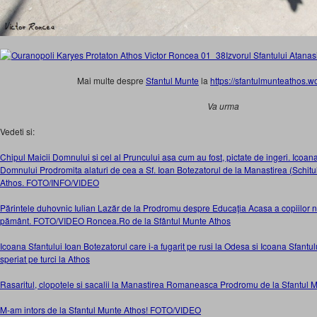
Izvorul Sfantului Atanas
Mai multe despre
Sfantul Munte
la
https://sfantulmunteathos.
Va urma
Vedeti si:
Chipul Maicii Domnului si cel al Pruncului asa cum au fost, pictate de ingeri. Icoan
Domnului Prodromita alaturi de cea a Sf. Ioan Botezatorul de la Manastirea (Schit
Athos. FOTO/INFO/VIDEO
Părintele duhovnic Iulian Lazăr de la Prodromu despre Educaţia Acasa a copiilor 
pământ. FOTO/VIDEO Roncea.Ro de la Sfântul Munte Athos
Icoana Sfantului Ioan Botezatorul care i-a fugarit pe rusi la Odesa si Icoana Sfantul
speriat pe turci la Athos
Rasaritul, clopotele si sacalii la Manastirea Romaneasca Prodromu de la Sfantul
M-am intors de la Sfantul Munte Athos! FOTO/VIDEO