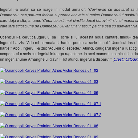
Ingerul i-a aratat sa se roage in modul urmator: “
Cuvine-se cu adevarat sa t
Dumnezeu, cea pururea fericita si preanevinovata si maica Dumnezeului nostru”
care deja o stia, anume:
“Ceea ce esti mai cinstita decat heruvimii si mai marita 
care fara stricaciune pe Dumnezeu Cuvantul ai nascut, pe tine cea cu adevarat N
Ucenicul i-a cerut calugarului sa ii scrie si lui aceasta noua cantare, fiindu-i 
Ingerul i-a zis: “Adu-mi cerneala si hartie, pentru a scrie imnul.” Ucenicul insa i
hartie.” Apoi, ingerul i-a zis: “Adu-mi o lespede.” Atunci, calugarul inger a luat ti
acoperis, si a scris cu degetul intreaga rugaciune. In acel moment, ucenicul si-a d
un inger, anume Arhanghelul Gavriil. Tot atunci, ingerul a disparut.” (
CrestinOrtodo