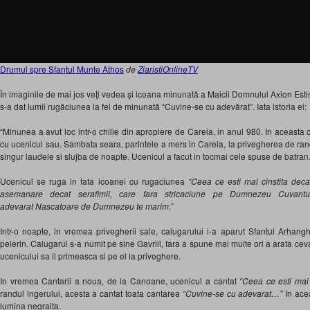
Drumul spre Sfantul Munte Athos
de
ZiaristiOnlineTV
În imaginile de mai jos veţi vedea şi icoana minunată a Maicii Domnului Axion Estin
s-a dat lumii rugăciunea la fel de minunată “Cuvine-se cu adevărat”. Iata istoria ei:
“Minunea a avut loc intr-o chilie din apropiere de Careia, in anul 980. In aceasta 
cu ucenicul sau. Sambata seara, parintele a mers in Careia, la privegherea de rand
singur laudele si slujba de noapte. Ucenicul a facut in tocmai cele spuse de batran
Ucenicul se ruga in fata icoanei cu rugaciunea
“Ceea ce esti mai cinstita deca
asemanare decat serafimii, care fara stricaciune pe Dumnezeu Cuvant
adevarat Nascatoare de Dumnezeu te marim.”
Intr-o noapte, in vremea privegherii sale, calugarului i-a aparut Sfantul Arhangh
pelerin. Calugarul s-a numit pe sine Gavriil, fara a spune mai multe ori a arata ceva 
ucenicului sa il primeasca si pe el la priveghere.
In vremea Cantarii a noua, de la Canoane, ucenicul a cantat
“Ceea ce esti mai 
randul ingerului, acesta a cantat toata cantarea
“Cuvine-se cu adevarat…”
In ace
lumina negraita.