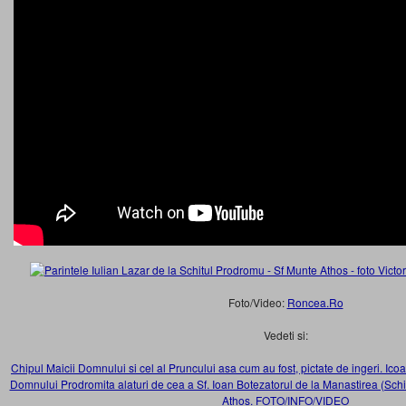
Foto/Video:
Roncea.Ro
Vedeti si:
Chipul Maicii Domnului si cel al Pruncului asa cum au fost, pictate de ingeri. Ico
Domnului Prodromita alaturi de cea a Sf. Ioan Botezatorul de la Manastirea (Sch
Athos. FOTO/INFO/VIDEO