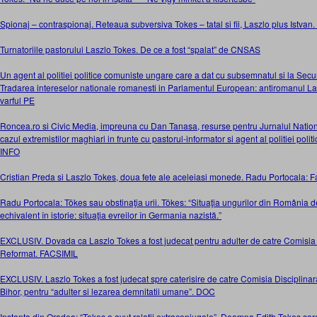
Spionaj – contraspionaj. Reteaua subversiva Tokes – tatal si fii, Laszlo plus Istvan.
Turnatoriile pastorului Laszlo Tokes. De ce a fost “spalat” de CNSAS
Un agent al politiei politice comuniste ungare care a dat cu subsemnatul si la Secu
Tradarea intereselor nationale romanesti in Parlamentul European: antiromanul La
varful PE
Roncea.ro si Civic Media, impreuna cu Dan Tanasa, resurse pentru Jurnalul Nationa
cazul extremistilor maghiari in frunte cu pastorul-informator si agent al politiei po
INFO
Cristian Preda si Laszlo Tokes, doua fete ale aceleiasi monede. Radu Portocala: 
Radu Portocala: Tökes sau obstinaţia urii. Tökes: “Situaţia ungurilor din România d
echivalent în istorie: situaţia evreilor în Germania nazistă.”
EXCLUSIV. Dovada ca Laszlo Tokes a fost judecat pentru adulter de catre Comisia 
Reformat. FACSIMIL
EXCLUSIV. Laszlo Tokes a fost judecat spre caterisire de catre Comisia Disciplina
Bihor, pentru “adulter si lezarea demnitatii umane”. DOC
Instanta din Oradea: “Tokes a avut relatii extraconjugale”. Doamna Edith Tokes sare 