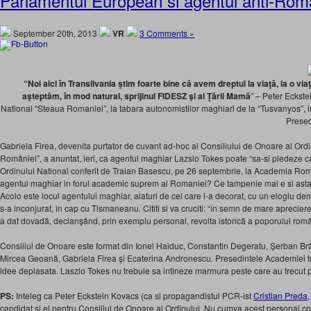
Parlamentul European si agentul anti-Rom
September 20th, 2013
VR
3 Comments »
“Noi aici în Transilvania ştim foarte bine că avem dreptul la viaţă, la o via
aşteptăm, în mod natural, sprijinul FIDESZ şi al Ţării Mamă
” – Peter Eckste
National “Steaua Romaniei”, la tabara autonomistilor maghiari de la “Tusvanyos”, in
Presed
Gabriela Firea, devenita purtator de cuvant ad-hoc al Consiliului de Onoare al Ord
României”, a anuntat, ieri, ca agentul maghiar Lazslo Tokes poate “sa-si pledeze ca
Ordinului National conferit de Traian Basescu, pe 26 septembrie, la Academia R
agentul maghiar in forul academic suprem al Romaniei? Ce tampenie mai e si asta?
Acolo este locul agentului maghiar, alaturi de cel care l-a decorat, cu un elogiu demn 
s-a inconjurat, in cap cu Tismaneanu. Cititi si va cruciti: “în semn de mare apreciere
a dat dovadă, declanşând, prin exemplu personal, revolta istorică a poporului român
Consiliul de Onoare este format din Ionel Haiduc, Constantin Degeratu, Şerban B
Mircea Geoană, Gabriela Firea şi Ecaterina Andronescu. Presedintele Academiei t
idee deplasata. Laszlo Tokes nu trebuie sa intineze marmura peste care au trecut pa
PS:
Inteleg ca Peter Eckstein Kovacs (ca si propagandistul PCR-ist
Cristian Preda, 
candidat si el pentru Consiliul de Onoare al Ordinului. Nu cumva acest personaj co