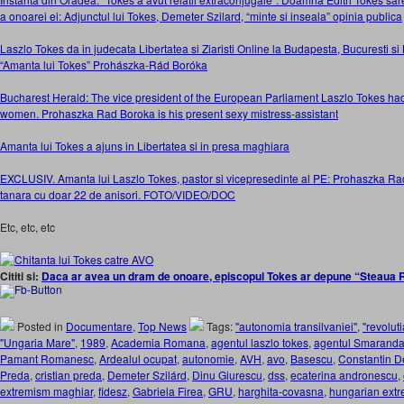
a onoarei ei: Adjunctul lui Tokes, Demeter Szilard, “minte si inseala” opinia publica
Laszlo Tokes da in judecata Libertatea si Ziaristi Online la Budapesta, Bucuresti
“Amanta lui Tokes” Prohászka-Rád Boróka
Bucharest Herald: The vice president of the European Parliament Laszlo Tokes had
women. Prohaszka Rad Boroka is his present sexy mistress-assistant
Amanta lui Tokes a ajuns in Libertatea si in presa maghiara
EXCLUSIV. Amanta lui Laszlo Tokes, pastor si vicepresedinte al PE: Prohaszka Ra
tanara cu doar 22 de anisori. FOTO/VIDEO/DOC
Etc, etc, etc
Cititi si:
Daca ar avea un dram de onoare, episcopul Tokes ar depune “Steaua 
Posted in
Documentare
,
Top News
Tags:
"autonomia transilvaniei"
,
"revolut
"Ungaria Mare"
,
1989
,
Academia Romana
,
agentul laszlo tokes
,
agentul Smarand
Pamant Romanesc
,
Ardealul ocupat
,
autonomie
,
AVH
,
avo
,
Basescu
,
Constantin D
Preda
,
cristian preda
,
Demeter Szilárd
,
Dinu Giurescu
,
dss
,
ecaterina andronescu
,
extremism maghiar
,
fidesz
,
Gabriela Firea
,
GRU
,
harghita-covasna
,
hungarian extr