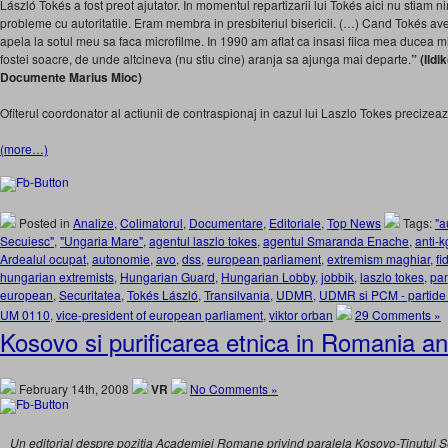
László Tokés a fost preot ajutator. In momentul repartizarii lui Tokés aici nu stiam n
probleme cu autoritatile. Eram membra in presbiteriul bisericii. (…) Cand Tokés ave
apela la sotul meu sa faca microfilme. In 1990 am aflat ca insasi fiica mea ducea mi
fostei soacre, de unde altcineva (nu stiu cine) aranja sa ajunga mai departe.
” (Ild
Documente Marius Mioc)
Ofiterul coordonator al actiunii de contraspionaj in cazul lui Laszlo Tokes precizeaz
(more…)
Posted in
Analize
,
Colimatorul
,
Documentare
,
Editoriale
,
Top News
Tags:
"a
Secuiesc"
,
"Ungaria Mare"
,
agentul laszlo tokes
,
agentul Smaranda Enache
,
anti-k
Ardealul ocupat
,
autonomie
,
avo
,
dss
,
european parliament
,
extremism maghiar
,
fi
hungarian extremists
,
Hungarian Guard
,
Hungarian Lobby
,
jobbik
,
laszlo tokes
,
pa
european
,
Securitatea
,
Tokés László
,
Transilvania
,
UDMR
,
UDMR si PCM - partide
UM 0110
,
vice-president of european parliament
,
viktor orban
29 Comments »
Kosovo si purificarea etnica in Romania an
February 14th, 2008
VR
No Comments »
Un editorial despre pozitia Academiei Romane privind paralela Kosovo-Tinutul S