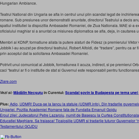
Hungarian Ambiance.
Teatrul National din Ungaria se afla in centrul unui plin scandal legat de inchirierea s
romane. Sub presiunea unor demonstratii anuntate, directorul Teatrului a decis a
spatiul institutiei la dispozitia Ambasadei Romaniei, de Ziua Nationala. MAE si-a ex
oficialului maghiar si a anuntat ca misiunea diplomatica se afla, deja, in cautarea un
Membri ai KDNP, formatiune aliata la putere alaturi de Fidesz (a premierului Viktor O
Jobbik l-au acuzat pe directorul teatrului, Robert Alfoldi, de “tradare”, pentru ca ar f
prin acceptul dat la solicitarea Ambasadei Romaniei.
Potrivit unui comunicat al Jobbik, formatiunea il acuza, indirect, si pe premierul 
caci “teatrul ar fi o institutie de stat si Guvernul este responsabil pentru functionarea
Ziare.com
Mădălin Necşuţu
in Curentul:
Scandal şovin la Budapesta pe tema unei
Vezi si:
Plus:
Adio, UDMR! Duca-se la Iancu la statuie (UDMR.info). Din tradarile guvernelo
Ungariei. Pozitia Academiei Romane fata de Fundatia Emanuil Gojdu
Eroul zilei: Judecatorul Petre Lazaroiu, numit de Basescu la Curtea Constitutionala
Educatiei Maghiare. Sa traiasca! Ticalosiile UDMR si tradarile tuturor Guvernelor “
Testamentului GOJDU