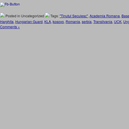
Posted in Uncategorized
Tags:
"Tinutul Secuiesc"
,
Academia Romana
,
Bas
Harghita
,
Hungarian Guard
,
KLA
,
kosovo
,
Romania
,
serbia
,
Transilvania
,
UCK
,
Ung
Comments »