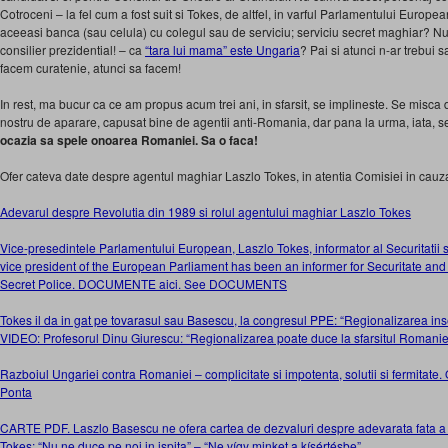
Cotroceni – la fel cum a fost suit si Tokes, de altfel, in varful Parlamentului Europea
aceeasi banca (sau celula) cu colegul sau de serviciu; serviciu secret maghiar? N
consilier prezidential! – ca
“tara lui mama” este Ungaria
? Pai si atunci n-ar trebui 
facem curatenie, atunci sa facem!
In rest, ma bucur ca ce am propus acum trei ani, in sfarsit, se implineste. Se misc
nostru de aparare, capusat bine de agentii anti-Romania, dar pana la urma, iata, 
ocazia sa spele onoarea Romaniei. Sa o faca!
Ofer cateva date despre agentul maghiar Laszlo Tokes, in atentia Comisiei in cauz
Adevarul despre Revolutia din 1989 si rolul agentului maghiar Laszlo Tokes
Vice-presedintele Parlamentului European, Laszlo Tokes, informator al Securitatii si
vice president of the European Parliament has been an informer for Securitate and
Secret Police. DOCUMENTE aici. See DOCUMENTS
Tokes il da in gat pe tovarasul sau Basescu, la congresul PPE: “Regionalizarea i
VIDEO: Profesorul Dinu Giurescu: “Regionalizarea poate duce la sfarsitul Romaniei
Razboiul Ungariei contra Romaniei – complicitate si impotenta, solutii si fermitate. 
Ponta
CARTE PDF. Laszlo Basescu ne ofera cartea de dezvaluri despre adevarata fata a
Tokes: “Nu ne duce pe noi in ispita” – “Ne vígy minket a kísértésbe”