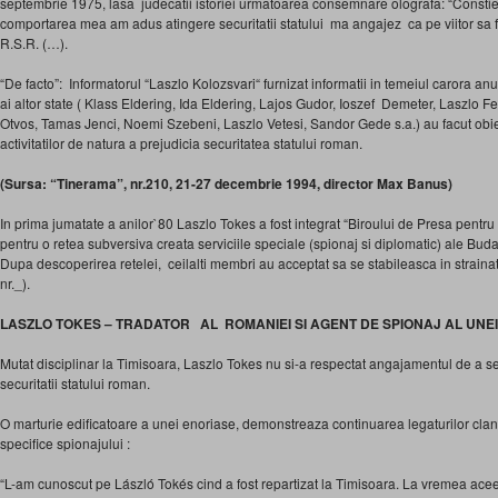
septembrie 1975, lasa judecatii istoriei urmatoarea consemnare olografa: “Constient
comportarea mea am adus atingere securitatii statului ma angajez ca pe viitor sa fi
R.S.R. (…).
“De facto”: Informatorul “Laszlo Kolozsvari“ furnizat informatii in temeiul carora an
ai altor state ( Klass Eldering, Ida Eldering, Lajos Gudor, Ioszef Demeter, Laszlo F
Otvos, Tamas Jenci, Noemi Szebeni, Laszlo Vetesi, Sandor Gede s.a.) au facut obie
activitatilor de natura a prejudicia securitatea statului roman.
(Sursa: “Tinerama”, nr.210, 21-27 decembrie 1994, director Max Banus)
In prima jumatate a anilor`80 Laszlo Tokes a fost integrat “Biroului de Presa pentru
pentru o retea subversiva creata serviciile speciale (spionaj si diplomatic) ale Bud
Dupa descoperirea retelei, ceilalti membri au acceptat sa se stabileasca in straina
nr._).
LASZLO TOKES – TRADATOR AL ROMANIEI SI AGENT DE SPIONAJ AL UNEI
Mutat disciplinar la Timisoara, Laszlo Tokes nu si-a respectat angajamentul de a se 
securitatii statului roman.
O marturie edificatoare a unei enoriase, demonstreaza continuarea legaturilor clan
specifice spionajului :
“L-am cunoscut pe László Tokés cind a fost repartizat la Timisoara. La vremea ace