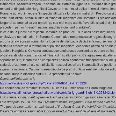
Dambovita. Academia tragea un semnal de alarma in legatura cu “situatia de o grav
romanilor din judetele Harghita si Covasna, in contextul politic intern si internation
Romane au avut in vedere “in special utilizarea fortata a situatiei din Kosovo ca 
catre inalti oficiali straini si lideri ai minoritatii maghiare din Romania”. Este adeva
Ungariei au anuntat ca vor urmari “cu cea mai mare atentie” evolutia situatiei din K
precedent pentru “membrii natiunii maghiare din jurul granitelor”.
In cele doua judete din mijlocul Romaniei se produce – sub ochii nostri larg inchi
enclavizare nemaiintalnit in Europa. Comunitatea romaneasca se regaseste segreg
propria tara – accesul romanilor la locurile de munca, la decizii si la resurse financi
dictatura etnocratica a formatiunilor politice maghiare. Academia afirma ca opinia 
judetele Harghita si Covasna sunt supuse unui proces constant de epurare etnica
oficiala a statului roman, a fost eliminata din spatiul public. Ca agravarea situatiei
separatiste sunt incurajate de complicitati politico-economice transpartinice si de lips
statului, prizoniere ori ale complicitatilor respective, ori ale incapacitatii de gestion
siguranta nationala. Ca diminuarea dincolo de pragul critic a sentimentului de solida
national duce la disolutia statului. La “precedentul Kosovo”.
Comentarii interesante la
https://www.ziua.ro/display.php?data=2008-02-15&id=233228
De asemenea, de remarcat interesul cu care LA Times scrie de Garda Maghiara
https://www.latimes.com/news/nationworld/world/la-fg-guard13feb13,0,253242.stor
Foto stanga: Comandantul-premier Hashim Thaci in mijlocul garzilor albaneze U
Foto dreapta: ON THE MARCH: Members of the Hungarian Guard parade over the
The guards wear uniforms reminiscent of the Arrow Cross, the World War II fascist m
the Nazis and was responsible for or assisted in the slaughter of tens of thousand