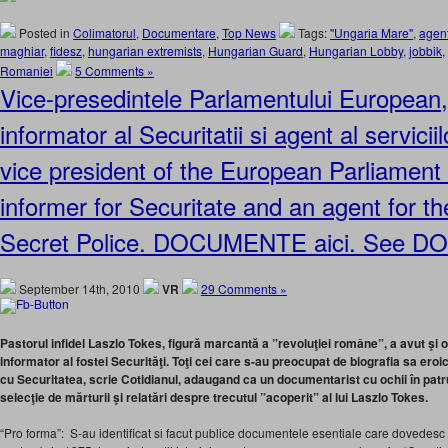
Posted in
Colimatorul
,
Documentare
,
Top News
Tags:
"Ungaria Mare"
,
agent
maghiar
,
fidesz
,
hungarian extremists
,
Hungarian Guard
,
Hungarian Lobby
,
jobbik
,
Romaniei
5 Comments »
Vice-presedintele Parlamentului European,
informator al Securitatii si agent al servici
vice president of the European Parliament
informer for Securitate and an agent for t
Secret Police. DOCUMENTE aici. See
September 14th, 2010
VR
29 Comments »
Pastorul infidel Laszlo Tokes, figură marcantă a ”revoluţiei române”, a avut şi 
informator al fostei Securităţi. Toţi cei care s-au preocupat de biografia sa ero
cu Securitatea, scrie Cotidianul, adaugand ca un documentarist cu ochii în patr
selecţie de mărturii şi relatări despre trecutul ”acoperit” al lui Laszlo Tokes.
“Pro forma”: S-au identificat si facut publice documentele esentiale care dovedesc