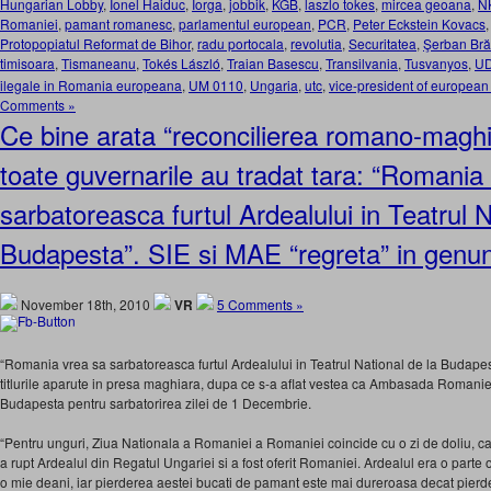
Hungarian Lobby
,
Ionel Haiduc
,
Iorga
,
jobbik
,
KGB
,
laszlo tokes
,
mircea geoana
,
N
Romaniei
,
pamant romanesc
,
parlamentul european
,
PCR
,
Peter Eckstein Kovacs
Protopopiatul Reformat de Bihor
,
radu portocala
,
revolutia
,
Securitatea
,
Şerban Bră
timisoara
,
Tismaneanu
,
Tokés László
,
Traian Basescu
,
Transilvania
,
Tusvanyos
,
U
ilegale in Romania europeana
,
UM 0110
,
Ungaria
,
utc
,
vice-president of european
Comments »
Ce bine arata “reconcilierea romano-maghi
toate guvernarile au tradat tara: “Romania
sarbatoreasca furtul Ardealului in Teatrul N
Budapesta”. SIE si MAE “regreta” in genunc
November 18th, 2010
VR
5 Comments »
“Romania vrea sa sarbatoreasca furtul Ardealului in Teatrul National de la Budape
titlurile aparute in presa maghiara, dupa ce s-a aflat vestea ca Ambasada Romaniei 
Budapesta pentru sarbatorirea zilei de 1 Decembrie.
“Pentru unguri, Ziua Nationala a Romaniei a Romaniei coincide cu o zi de doliu, ca
a rupt Ardealul din Regatul Ungariei si a fost oferit Romaniei. Ardealul era o parte
o mie deani, iar pierderea aestei bucati de pamant este mai dureroasa decat pierderea