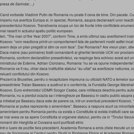
presa de Sarindar…)
Cand vorbeste Vladimir Putin de Romania nu poate fi ceva de bine. Din pacate. Cu 
imperiu rus avertiza Europa si, in special, Romania, asupra declansarii unor reactii 
precedentului Kosovo. Transilvania ocupa un loc de frunte intre conflictele enumera
mai rasarit in actualul spatiu politic european.
Ieri, “The man of the Year 2007”, conform Time, a emis ultimul sau avertisment inai
Kosovo: “vom reactiona printr-un comportament fata de partenerii nostri astfel inca
avem deja un plan pregatit si stim ce vom face”. Dar Romania? Are vreun plan, stie
Daca maine (sau poimaine) fostii comandanti ai gherilei teroriste UCK vor procl
Romania, conform declaratiilor presedintelui, va respinge fara echivoc acest act uni
ministrului de Externe, Adrian Cioroianu, Romania “nu se va opune independentei”. 
Romania va fi rau, chiar daca institutiile statului “au uitat” sa avertizeze natiunea, 
reluarii conflictului din Kosovo.
Prezent la Bruxelles, pentru o recapitulare impreuna cu oficialii NATO a temelor su
presedintele Traian Basescu a sustinut si o conferinta, la Fundatia George Marsha
Kosovo. Euro-extremistul UDMR Szogor Csaba, care militeaza deschis pentru autono
Romania, nu a pierdut ocazia sa-l interogheze pe Basescu in cadru public asupra pr
a intrebat pe Basescu daca este de parere ca, intr-un eventual precedent Kosovo, 
Romania ar putea reprezenta o amenintare”. Basescu a raspuns scurt ca minoritat
amenintare pentru Romania pentru ca exista o Constitutie si exista institutii care sa
ar mai avea ce sa apere Constitutia si organele statului, pentru ca in “Tinutul Secu
romanii din Harghita si Covasna sunt purificati etnic
Intr-o luare de pozitie fara precedent, Academia Romana a emis zilele trecute un comu
sau de Sociologie si Centrul pentru Studii in Probleme Etnice al Academiei Romane