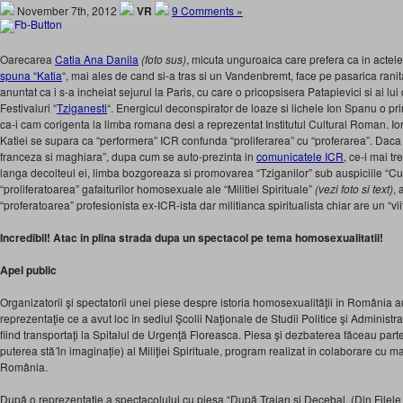
November 7th, 2012
VR
9 Comments »
Oarecarea
Catia Ana Danila
(foto sus)
, micuta unguroaica care prefera ca in actele 
spuna “Katia
“, mai ales de cand si-a tras si un Vandenbremt, face pe pasarica ran
anuntat ca i s-a incheiat sejurul la Paris, cu care o pricopsisera Patapievici si ai lui
Festivaluri “
Tziganesti
“. Energicul deconspirator de loaze si lichele Ion Spanu o pr
ca-i cam corigenta la limba romana desi a reprezentat Institutul Cultural Roman. Io
Katiei se supara ca “performera” ICR confunda “proliferarea” cu “proferarea”. Daca f
franceza si maghiara”, dupa cum se auto-prezinta in
comunicatele ICR
, ce-i mai t
langa decolteul ei, limba bozgoreaza si promovarea “Tziganilor” sub auspiciile “Cu
“proliferatoarea” gafaiturilor homosexuale ale “Militiei Spirituale”
(vezi foto si text)
, 
“proferatoarea” profesionista ex-ICR-ista dar militianca spiritualista chiar are un “vi
Incredibil! Atac in plina strada dupa un spectacol pe tema homosexualitatii!
Apel public
Organizatorii şi spectatorii unei piese despre istoria homosexualităţii în România a
reprezentaţie ce a avut loc în sediul Şcolii Naţionale de Studii Politice şi Administr
fiind transportaţi la Spitalul de Urgenţă Floreasca. Piesa şi dezbaterea făceau pa
puterea stă ȋn imaginație) al Miliţiei Spirituale, program realizat în colaborare cu m
România.
După o reprezentaţie a spectacolului cu piesa “După Traian şi Decebal. (Din Filele