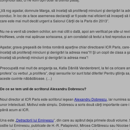
„Vă rog aşadar, domnule Marga, să încetaţi să proliferaţi minciuni şi denigrări la a
conduc. În loc de a face asemenea declaraţii ar fi poate mai eficient să începeţi să l
care este mai mult decât urgent a Salonul Cărţii de la Paris din 2013”.
Nu ne-a venit să credem ochilor, am mai citit o dată, apoi am verificat pe site-ul revis
HotNews, unde mai apăruse scrisoarea, şi am constatat că textul a fost reprodus exa
Aşadar, grava greşeală de limba română aparţine chiar directoarei ICR Paris, car
încetaţi să proliferaţi minciuni şi denigrări la adresa mea”!!! Şi un copil de clasa a şa
încetaţi să proferaţi minciuni şi denigrări la adresa mea”!
Preocupată mai mult de aroganţa sa, Katia Dănilă Vandenbrent, la fel ca oricare an
profera” cu verbul „a prolifera”, deşi sensurile lor sunt total diferite! Pentru ştiinţa 
aceste cuvinte năbădăioase. (…)
De ce se tem unii de scriitorul Alexandru Dobrescu?
Noul director al ICR Paris este scriitorul ieşean
Alexandru Dobrescu
, iar numirea s
unor intelectuali. Motivul este simplu. Dobrescu a scris două cărţi importante care-i 
până acum ai ICR.
Una este „
Detractorii lui Eminescu
”, din care au apărut deja primele două volume. 
ostile lui Eminescu, publicate de H.-R. Patapievici, Mircea Cărtărescu sau Nicola