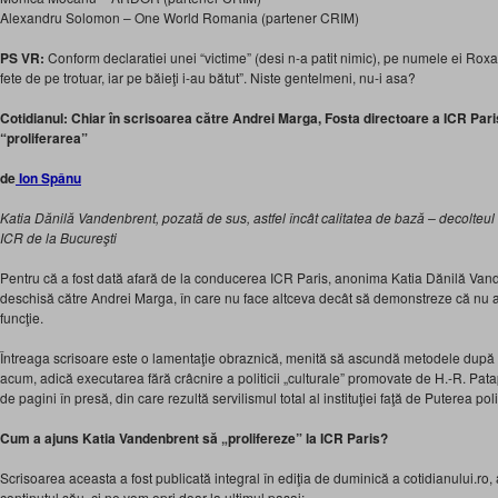
Alexandru Solomon – One World Romania (partener CRIM)
PS VR:
Conform declaratiei unei “victime” (desi n-a patit nimic), pe numele ei Roxan
fete de pe trotuar, iar pe băieţi i-au bătut”. Niste gentelmeni, nu-i asa?
Cotidianul: Chiar în scrisoarea către Andrei Marga, Fosta directoare a ICR Par
“proliferarea”
de
Ion Spânu
Katia Dănilă Vandenbrent, pozată de sus, astfel încât calitatea de bază – decolteul
ICR de la Bucureşti
Pentru că a fost dată afară de la conducerea ICR Paris, anonima Katia Dănilă Vand
deschisă către Andrei Marga, în care nu face altceva decât să demonstreze că nu av
funcţie.
Întreaga scrisoare este o lamentaţie obraznică, menită să ascundă metodele după 
acum, adică executarea fără crâcnire a politicii „culturale” promovate de H.-R. Patap
de pagini în presă, din care rezultă servilismul total al instituţiei faţă de Puterea poli
Cum a ajuns Katia Vandenbrent să „prolifereze” la ICR Paris?
Scrisoarea aceasta a fost publicată integral în ediţia de duminică a cotidianului.ro,
conţinutul său, ci ne vom opri doar la ultimul pasaj: