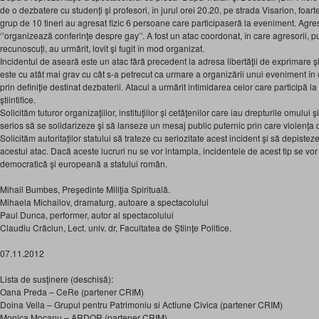
de o dezbatere cu studenţi şi profesori, în jurul orei 20.20, pe strada Visarion, foart
grup de 10 tineri au agresat fizic 6 persoane care participaseră la eveniment. Agres
‘’organizează conferinţe despre gay’’. A fost un atac coordonat, în care agresorii, pu
recunoscuți, au urmărit, lovit şi fugit în mod organizat.
Incidentul de aseară este un atac fără precedent la adresa libertăţii de exprimare şi 
este cu atât mai grav cu cât s-a petrecut ca urmare a organizării unui eveniment în c
prin definiţie destinat dezbaterii. Atacul a urmărit intimidarea celor care participă la 
ştiintifice.
Solicităm tuturor organizaţiilor, instituţiilor şi cetăţenilor care iau drepturile omului şi
serios să se solidarizeze şi să lanseze un mesaj public puternic prin care violenţa 
Solicităm autoritaților statului să trateze cu seriozitate acest incident şi să depisteze
acestui atac. Dacă aceste lucruri nu se vor intampla, incidentele de acest tip se vo
democratică şi europeană a statului român.
Mihail Bumbes, Preşedinte Miliţia Spirituală.
Mihaela Michailov, dramaturg, autoare a spectacolului
Paul Dunca, performer, autor al spectacolului
Claudiu Crăciun, Lect. univ. dr, Facultatea de Ştiinţe Politice.
07.11.2012
Lista de susţinere (deschisă):
Oana Preda – CeRe (partener CRIM)
Doina Vella – Grupul pentru Patrimoniu si Actiune Civica (partener CRIM)
Monica Mocanu – ARDOR (partener CRIM)