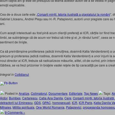
acum câţiva ani şi este de presupus că teama acestor autori de a se vedea în pagini
emoţii explicabile.
Cea de-a doua carte este „
Corsarii minţii. Istoria ilustrată a plagiatului la români
”, 
Gabriel Liiceanu, Andrei Pleşu sau H.-R. Patapievici, autorii unor plagiate care au făc
ani.
Cum aceşti intelectuali au fost pînă acum clienţii preferaţi ai ICR, cărţile lor fiind t
limbi, se subînţelege că de acum vor trebui să intre şi ei „în rândul lumii”, ceea ce
sentiment de linişte.
Ca să preîntâmpine proliferarea (adică înmulţirea, doamnă Katia Vandenbrent) a unor
precum şi proferarea (adică rostirea, doamnă Katia Vandenbrent) a unor injurii la 
noul director al ICR, trebuie să radicalizeze măsurile, altfel, cît de curînd, prin int
Gârbea, se va trezi prizonier în braţele vastei reţele de tip caracatiţă pe care a cr
Integral in
Cotidianul
Posted in
Analize
,
Colimatorul
,
Documentare
,
Editoriale
,
Top News
Tags:
Al
Ardor
,
Bumbes
,
Cartarescu
,
Catia Ana Danila
,
Cere
,
Corsarii minţii. Istoria ilustrat
detractorii lui Eminescu
,
GDS
,
GPAC
,
homosexuali
,
ICR
,
ICR Paris
,
Katia Danila 
Mihaies
,
Militia spirituala
,
One World Romania
,
Patapievici
,
propaganda homosexual
9 Comments »