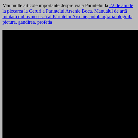
Mai multe articole importante despre viata Parintelui la
22 de ani de
la plecarea la Ceruri a Parintelui Arsenie Boca. Manualul de artă
militară duhovnicească al Părintelui Arsenie, autobiografia olografa,
pictura, gandirea, profetia