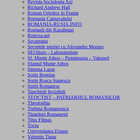
Revista Sociologia Azi
Richard Andrew Hall
Roman Ortodox in Franta
Romania Carnavalului
ROMANIA-RUSIA.INFO
Romanii din Kazahstan
Roncea.net
Secareanu
Secretele istoriei cu Alexandru Moraru
SEOlium – Laboratorium
Sf. Munte Athos – Pemptousia – Vatoped
Sfantul Munte Athos
Simona Lazar
Sorin Bogdan
Sorin Rosca Stanescu
Spirit Romanesc
Tanchistii Invizibili
TEOCTIST – PATRIARHUL ROMANILOR
Theologhia
Tighina Romaneasca
Tiparituri Romanesti
Titus Filipas
Tociu
Universitatea Emaus
Valentin Tigau