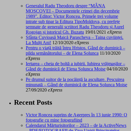
Generalul Radu Theodoru despre “MÂNA
MOSCOVEI – Documentele crimei din decembrie
1989”. Editor: Victor Roncea. Primele trei volume
intrate sub tipar la Editura TipoMoldova, cu prefețe
semnate de generalii scriitori Radu Theodoru și Aurel
Rogojan și istoricul Gh. Buzatu
19/01/2021
eXpress
Sfânta Cuvioasă Maică Parascheva – Taina cuviinței.
La Mulți Ani!
12/10/2020
eXpress
Pentru o viață trăită întru Hristos. Gând de duminică –
pilda semănătorului – de Elena Solunca
11/10/2020
eXpress
Iertarea – cheia de boltă a iubirii. Iubirea vrăjmașilor –
Gând de duminică de Elena Solunca Moise
04/10/2020
eXpress
Pe drumul suitor de la pocăință la ascultare. Pescuirea
minunată – Gând de duminică de Elena Solunca Moise
27/09/2020
eXpress
Recent Posts
Victor Roncea suprins de Agerpres în 13 iunie 1990: O
fotografie cu mine fotografiind
Calendarul Mărturisitorilor – 2023 – de la ActiveNews
– PDF/FOTOGRAFII de Ziua Unirii Principatelor