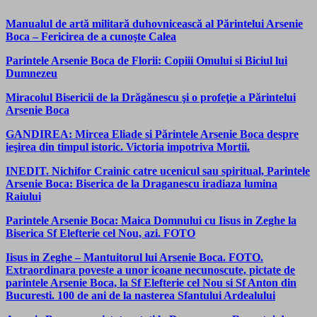
Manualul de artă militară duhovnicească al Părintelui Arsenie
Boca – Fericirea de a cunoşte Calea
Parintele Arsenie Boca de Florii: Copiii Omului si Biciul lui
Dumnezeu
Miracolul Bisericii de la Drăgănescu şi o profeţie a Părintelui
Arsenie Boca
GANDIREA: Mircea Eliade si Părintele Arsenie Boca despre
ieşirea din timpul istoric. Victoria impotriva Mortii.
INEDIT. Nichifor Crainic catre ucenicul sau spiritual, Parintele
Arsenie Boca: Biserica de la Draganescu iradiaza lumina
Raiului
Parintele Arsenie Boca: Maica Domnului cu Iisus in Zeghe la
Biserica Sf Elefterie cel Nou, azi. FOTO
Iisus in Zeghe – Mantuitorul lui Arsenie Boca. FOTO.
Extraordinara poveste a unor icoane necunoscute, pictate de
parintele Arsenie Boca, la Sf Elefterie cel Nou si Sf Anton din
Bucuresti. 100 de ani de la nasterea Sfantului Ardealului