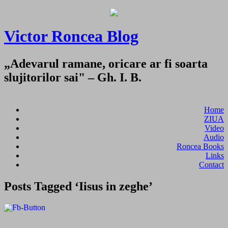
Victor Roncea Blog
„Adevarul ramane, oricare ar fi soarta
slujitorilor sai" – Gh. I. B.
Home
ZIUA
Video
Audio
Roncea Books
Links
Contact
Posts Tagged ‘Iisus in zeghe’