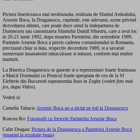
Pictura bisericeasca mai neobisnuita, realizata de Sfantul Ardealului,
Arsenie Boca, la Draganescu, cuprinde, este adevarat, scene privind
dezvoltarea stiintei, care poate duce omul la indepartarea de
Dumnezeu sau canonizarea Sfantului Daniil Sihastru, care a avut loc
in 20-21 iunie 1992, dupa moartea Parintelui, din noiembrie 1989.
Parintele Arsenie Boca a prezis caderea comunismului in Romania,
precizand chiar si data, respectiv decembrie 1989, si a savarsit
numeroase insanatosiri miraculoase si minuni, conform mai multor
marturii.
La Biserica Draganescu se gaseste si o reprezentare foarte frumoasa
a Maicii Domnului cu Pruncul foarte apropiata de cea de la Sf
Elefterie din Bucuresti supranumita Iisus in Zeghe (
vedeti foto mai
jos
,
dupa Video
).
Vedeti si:
Camelia Tabacu:
Arsenie Boca ne-a pictat pe toti la Draganescu
Roncea Ro:
Fotografii cu frescele Parintelui Arsenie Boca
Calin Dragan:
Pictura de la Draganescu a Parintelui Arsenie Boca
(imagini la rezolutie buna)