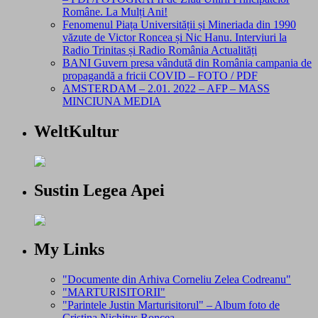
Române. La Mulți Ani!
Fenomenul Piața Universității și Mineriada din 1990
văzute de Victor Roncea și Nic Hanu. Interviuri la
Radio Trinitas și Radio România Actualități
BANI Guvern presa vândută din România campania de
propagandă a fricii COVID – FOTO / PDF
AMSTERDAM – 2.01. 2022 – AFP – MASS
MINCIUNA MEDIA
WeltKultur
Sustin Legea Apei
My Links
"Documente din Arhiva Corneliu Zelea Codreanu"
"MARTURISITORII"
"Parintele Justin Marturisitorul" – Album foto de
Cristina Nichitus Roncea