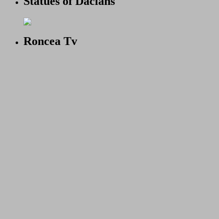
Statues of Dacians
Roncea Tv