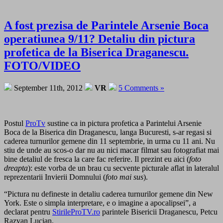
A fost prezisa de Parintele Arsenie Boca
operatiunea 9/11? Detaliu din pictura
profetica de la Biserica Draganescu.
FOTO/VIDEO
September 11th, 2012
VR
5 Comments »
Postul
ProTv
sustine ca in pictura profetica a Parintelui Arsenie
Boca de la Biserica din Draganescu, langa Bucuresti, s-ar regasi si
caderea turnurilor gemene din 11 septembrie, in urma cu 11 ani. Nu
stiu de unde au scos-o dar nu au nici macar filmat sau fotografiat mai
bine detaliul de fresca la care fac referire. Il prezint eu aici (
foto
dreapta
): este vorba de un brau cu secvente picturale aflat in lateralul
reprezentarii Invierii Domnului (
foto mai sus
).
“Pictura nu defineste in detaliu caderea turnurilor gemene din New
York. Este o simpla interpretare, e o imagine a apocalipsei”, a
declarat pentru
StirileProTV.ro
parintele Bisericii Draganescu, Petcu
Razvan Lucian.