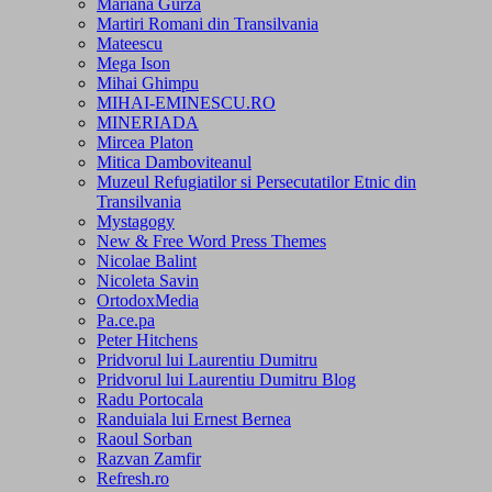
Mariana Gurza
Martiri Romani din Transilvania
Mateescu
Mega Ison
Mihai Ghimpu
MIHAI-EMINESCU.RO
MINERIADA
Mircea Platon
Mitica Damboviteanul
Muzeul Refugiatilor si Persecutatilor Etnic din
Transilvania
Mystagogy
New & Free Word Press Themes
Nicolae Balint
Nicoleta Savin
OrtodoxMedia
Pa.ce.pa
Peter Hitchens
Pridvorul lui Laurentiu Dumitru
Pridvorul lui Laurentiu Dumitru Blog
Radu Portocala
Randuiala lui Ernest Bernea
Raoul Sorban
Razvan Zamfir
Refresh.ro