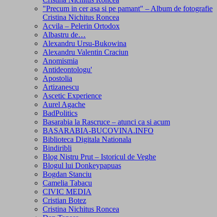
"Precum in cer asa si pe pamant" – Album de fotografie
Cristina Nichitus Roncea
Acvila – Pelerin Ortodox
Albastru de…
Alexandru Ursu-Bukowina
Alexandru Valentin Craciun
Anomismia
Antideontologu'
Apostolia
Artizanescu
Ascetic Experience
Aurel Agache
BadPolitics
Basarabia la Rascruce – atunci ca si acum
BASARABIA-BUCOVINA.INFO
Biblioteca Digitala Nationala
Bindiribli
Blog Nistru Prut – Istoricul de Veghe
Blogul lui Donkeypapuas
Bogdan Stanciu
Camelia Tabacu
CIVIC MEDIA
Cristian Botez
Cristina Nichitus Roncea