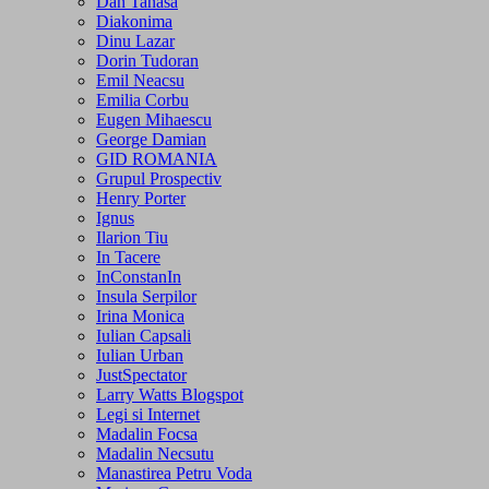
Dan Tanasa
Diakonima
Dinu Lazar
Dorin Tudoran
Emil Neacsu
Emilia Corbu
Eugen Mihaescu
George Damian
GID ROMANIA
Grupul Prospectiv
Henry Porter
Ignus
Ilarion Tiu
In Tacere
InConstanIn
Insula Serpilor
Irina Monica
Iulian Capsali
Iulian Urban
JustSpectator
Larry Watts Blogspot
Legi si Internet
Madalin Focsa
Madalin Necsutu
Manastirea Petru Voda