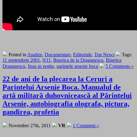
Posted in
Analize
,
Documentare
,
Editoriale
,
Top News
Tags:
11 septembrie 2001
,
9/11
,
Biserica de la Draganescu
,
Biserica
Draganescu
,
Iisus in zeghe
,
parintele arsenie boca
5 Comments »
22 de ani de la plecarea la Ceruri a
Parintelui Arsenie Boca. Manualul de
artă militară duhovnicească al Părintelui
Arsenie, autobiografia olografa, pictura,
gandirea, profetia
November 27th, 2011
VR
1 Comment »