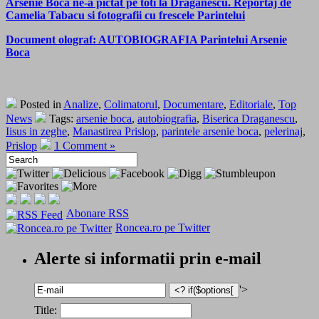
Arsenie Boca ne-a pictat pe toti la Draganescu. Reportaj de
Camelia Tabacu si fotografii cu frescele Parintelui
Document olograf: AUTOBIOGRAFIA Parintelui Arsenie
Boca
Posted in
Analize
,
Colimatorul
,
Documentare
,
Editoriale
,
Top
News
Tags:
arsenie boca
,
autobiografia
,
Biserica Draganescu
,
Iisus in zeghe
,
Manastirea Prislop
,
parintele arsenie boca
,
pelerinaj
,
Prislop
1 Comment »
Abonare RSS
Roncea.ro pe Twitter
Alerte si informatii prin e-mail
'>
Title: