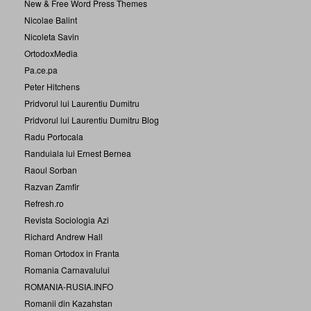
New & Free Word Press Themes
Nicolae Balint
Nicoleta Savin
OrtodoxMedia
Pa.ce.pa
Peter Hitchens
Pridvorul lui Laurentiu Dumitru
Pridvorul lui Laurentiu Dumitru Blog
Radu Portocala
Randuiala lui Ernest Bernea
Raoul Sorban
Razvan Zamfir
Refresh.ro
Revista Sociologia Azi
Richard Andrew Hall
Roman Ortodox in Franta
Romania Carnavalului
ROMANIA-RUSIA.INFO
Romanii din Kazahstan