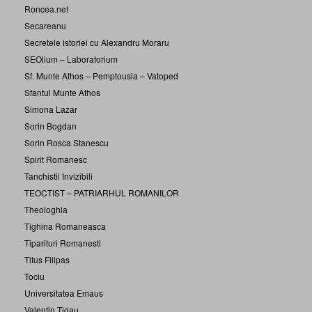
Roncea.net
Secareanu
Secretele istoriei cu Alexandru Moraru
SEOlium – Laboratorium
Sf. Munte Athos – Pemptousia – Vatoped
Sfantul Munte Athos
Simona Lazar
Sorin Bogdan
Sorin Rosca Stanescu
Spirit Romanesc
Tanchistii Invizibili
TEOCTIST – PATRIARHUL ROMANILOR
Theologhia
Tighina Romaneasca
Tiparituri Romanesti
Titus Filipas
Tociu
Universitatea Emaus
Valentin Tigau