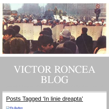
VICTOR RONCEA
BLOG
„ADEVARUL RAMANE, ORICARE AR FI SOARTA SLUJITORILOR SAI" – GH. I. B.
Posts Tagged ‘In linie dreapta’