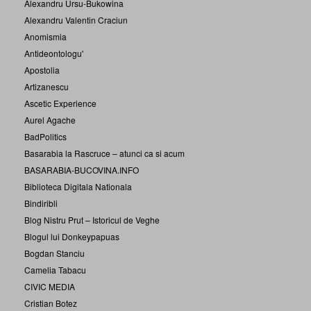
Alexandru Ursu-Bukowina
Alexandru Valentin Craciun
Anomismia
Antideontologu'
Apostolia
Artizanescu
Ascetic Experience
Aurel Agache
BadPolitics
Basarabia la Rascruce – atunci ca si acum
BASARABIA-BUCOVINA.INFO
Biblioteca Digitala Nationala
Bindiribli
Blog Nistru Prut – Istoricul de Veghe
Blogul lui Donkeypapuas
Bogdan Stanciu
Camelia Tabacu
CIVIC MEDIA
Cristian Botez