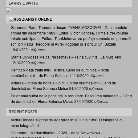
LARRY L WATTS
ZIARISTI ONLINE
Generalul Radu Theodoru despre “MÂNA MOSCOVEI – Documentele
crimei din decembrie 1989”. Editor: Victor Roncea. Primele trei volume
intrate sub tipar la Editura TipoMoldova, cu prefețe semnate de generalii
scriitori Radu Theodoru și Aurel Rogojan și istoricul Gh. Buzatu
19/01/2021
eXpress
Sfânta Cuvioasă Maică Parascheva – Taina cuviinței. La Mulți Ani!
12/10/2020
eXpress
Pentru o viață trăită întru Hristos. Gând de duminică – pilda
semănătorului – de Elena Solunca
11/10/2020
eXpress
Iertarea – cheia de boltă a iubirii. Iubirea vrăjmașilor – Gând de
duminică de Elena Solunca Moise
04/10/2020
eXpress
Pe drumul suitor de la pocăință la ascultare. Pescuirea minunată – Gând
de duminică de Elena Solunca Moise
27/09/2020
eXpress
RECENT POSTS
Victor Roncea suprins de Agerpres în 13 iunie 1990: O fotografie cu
mine fotografiind
Calendarul Mărturisitorilor – 2023 – de la ActiveNews –