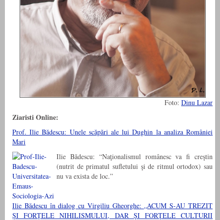
Foto:
Dinu Lazar
Ziaristi Online:
Prof. Ilie Bădescu: Unele scăpări ale lui Dughin la analiza României
Mari
Ilie Bădescu: “Naţionalismul românesc va fi creştin
(nutrit de primatul sufletului şi de ritmul ortodox) sau
nu va exista de loc.”
Ilie Bădescu în dialog cu Virgiliu Gheorghe: „ACUM S-AU TREZIT
ȘI FORȚELE NIHILISMULUI, DAR ȘI FORȚELE CULTURII