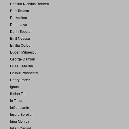
Cristina Nichitus Roncea
Dan Tanasa
Diakonima
Dinu Lazar
Dorin Tudoran
Emil Neacsu
Emilia Corbu
Eugen Mihaescu
George Damian
GID ROMANIA
Grupul Prospectiv
Henry Porter
Ignus
Ilarion Tiu
In Tacere
InConstanIn
Insula Serpilor
Irina Monica
Iulian Capsali