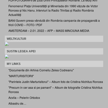
PDF/FOTOGRAFII de Ziua Unirii Principatelor Române. La Mulți Ani!
Fenomenul Piața Universității și Mineriada din 1990 văzute de Victor
Roncea și Nic Hanu. Interviuri la Radio Trinitas și Radio România
Actualități
BANI Guvern presa vândută din România campania de propagandă a
fricii COVID – FOTO / PDF
AMSTERDAM – 2.01. 2022 – AFP – MASS MINCIUNA MEDIA
WELTKULTUR
SUSTIN LEGEA APEI
MY LINKS
"Documente din Arhiva Corneliu Zelea Codreanu"
"MARTURISITORII"
"Parintele Justin Marturisitorul" – Album foto de Cristina Nichitus Roncea
"Precum in cer asa si pe pamant" – Album de fotografie Cristina Nichitus
Roncea
Acvila – Pelerin Ortodox
Albastru de…