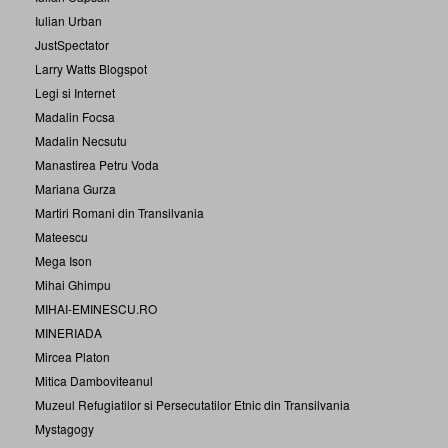
Iulian Urban
JustSpectator
Larry Watts Blogspot
Legi si Internet
Madalin Focsa
Madalin Necsutu
Manastirea Petru Voda
Mariana Gurza
Martiri Romani din Transilvania
Mateescu
Mega Ison
Mihai Ghimpu
MIHAI-EMINESCU.RO
MINERIADA
Mircea Platon
Mitica Damboviteanul
Muzeul Refugiatilor si Persecutatilor Etnic din Transilvania
Mystagogy