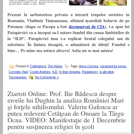
Prezent la sarbatorirea privata a intrarii trupelor sovietice in
Romania, Vladimir Tismaneanu, ultimul ayatollah bolsevic de pe
Potomac (dupa ce Pacepa a fost
deconservat de CIA
), i-a spus lui
Patapievici ca a inceput sa-l usture fundul din cauza limbistilor de
la “ILD”. Patapievici insa i-a replicat brutal colegului sau de
suferinta: În liniuta dreaptă, o adunătură de idioţi! Fundul e
bine… Pe mine ma ustura altceva! Astia nu se mai satura!
Posted in
Colimatorul
,
Top News
Tags:
Anca Cernea
,
cacanarii lui soros
,
Corneliu Vlad
,
Costin Andries
,
ILD
,
In linie dreapta
,
Patapievici
,
si alti idioti
,
Tismaneanu
No Comments »
Ziaristi Online: Prof. Ilie Bădescu despre
erorile lui Dughin la analiza României Mari
şi forţele nihilismului. Valeriu Gafencu ar
putea redeveni Cetăţean de Onoare la Târgu
Ocna. VIDEO: Manifestaţie de 1 Decembrie
pentru susţinerea religiei în şcoli