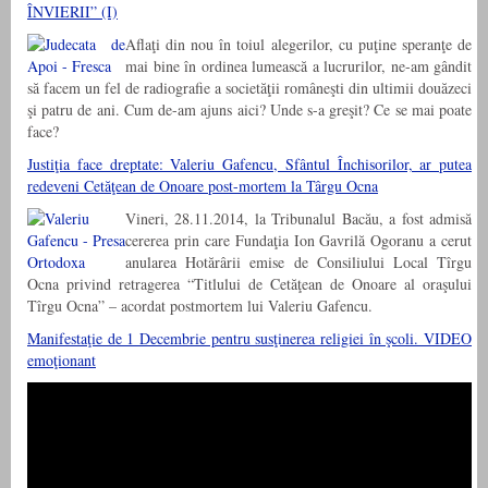
ÎNVIERII” (I)
Aflaţi din nou în toiul alegerilor, cu puţine speranţe de
mai bine în ordinea lumească a lucrurilor, ne-am gândit
să facem un fel de radiografie a societăţii româneşti din ultimii douăzeci
şi patru de ani. Cum de-am ajuns aici? Unde s-a greşit? Ce se mai poate
face?
Justiţia face dreptate: Valeriu Gafencu, Sfântul Închisorilor, ar putea
redeveni Cetăţean de Onoare post-mortem la Târgu Ocna
Vineri, 28.11.2014, la Tribunalul Bacău, a fost admisă
cererea prin care Fundaţia Ion Gavrilă Ogoranu a cerut
anularea Hotărârii emise de Consiliului Local Tîrgu
Ocna privind retragerea “Titlului de Cetăţean de Onoare al oraşului
Tîrgu Ocna” – acordat postmortem lui Valeriu Gafencu.
Manifestaţie de 1 Decembrie pentru susţinerea religiei în şcoli. VIDEO
emoţionant