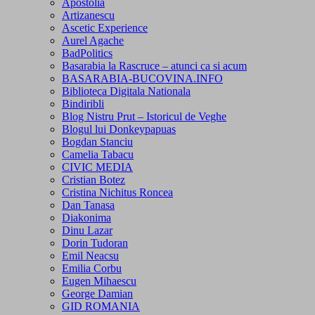
Apostolia
Artizanescu
Ascetic Experience
Aurel Agache
BadPolitics
Basarabia la Rascruce – atunci ca si acum
BASARABIA-BUCOVINA.INFO
Biblioteca Digitala Nationala
Bindiribli
Blog Nistru Prut – Istoricul de Veghe
Blogul lui Donkeypapuas
Bogdan Stanciu
Camelia Tabacu
CIVIC MEDIA
Cristian Botez
Cristina Nichitus Roncea
Dan Tanasa
Diakonima
Dinu Lazar
Dorin Tudoran
Emil Neacsu
Emilia Corbu
Eugen Mihaescu
George Damian
GID ROMANIA