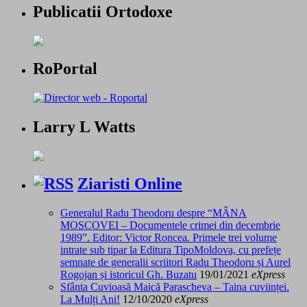
Publicatii Ortodoxe
RoPortal
Larry L Watts
Ziaristi Online
Generalul Radu Theodoru despre “MÂNA
MOSCOVEI – Documentele crimei din decembrie
1989”. Editor: Victor Roncea. Primele trei volume
intrate sub tipar la Editura TipoMoldova, cu prefețe
semnate de generalii scriitori Radu Theodoru și Aurel
Rogojan și istoricul Gh. Buzatu
19/01/2021
eXpress
Sfânta Cuvioasă Maică Parascheva – Taina cuviinței.
La Mulți Ani!
12/10/2020
eXpress