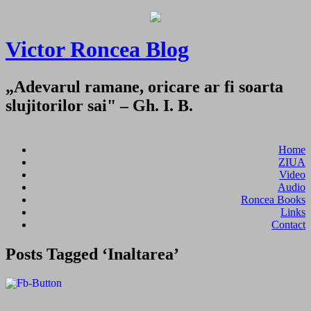
Victor Roncea Blog
„Adevarul ramane, oricare ar fi soarta
slujitorilor sai" – Gh. I. B.
Home
ZIUA
Video
Audio
Roncea Books
Links
Contact
Posts Tagged ‘Inaltarea’