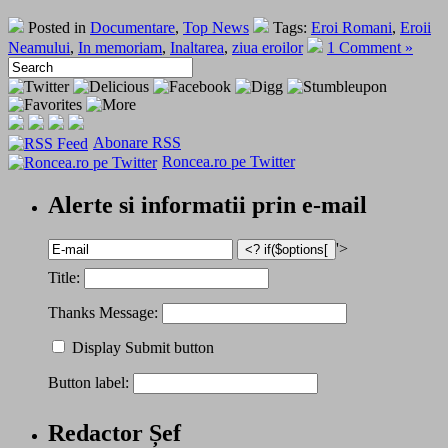
Posted in
Documentare
,
Top News
Tags:
Eroi Romani
,
Eroii
Neamului
,
In memoriam
,
Inaltarea
,
ziua eroilor
1 Comment »
Abonare RSS
Roncea.ro pe Twitter
Alerte si informatii prin e-mail
'>
Title:
Thanks Message:
Display Submit button
Button label:
Redactor Șef