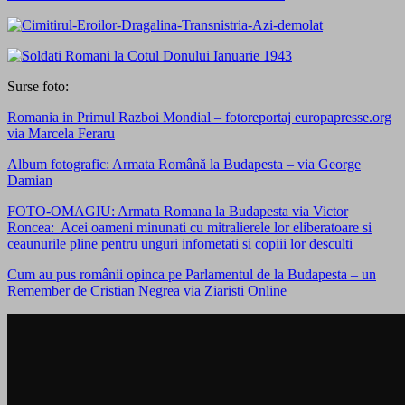
Surse foto:
Romania in Primul Razboi Mondial – fotoreportaj europapresse.org
via Marcela Feraru
Album fotografic: Armata Română la Budapesta – via George
Damian
FOTO-OMAGIU: Armata Romana la Budapesta via Victor
Roncea: Acei oameni minunati cu mitralierele lor eliberatoare si
ceaunurile pline pentru unguri infometati si copiii lor desculti
Cum au pus românii opinca pe Parlamentul de la Budapesta – un
Remember de Cristian Negrea via Ziaristi Online