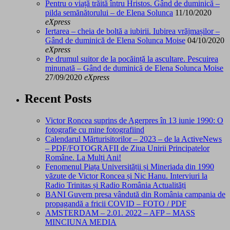
Pentru o viață trăită întru Hristos. Gând de duminică –
pilda semănătorului – de Elena Solunca
11/10/2020
eXpress
Iertarea – cheia de boltă a iubirii. Iubirea vrăjmașilor –
Gând de duminică de Elena Solunca Moise
04/10/2020
eXpress
Pe drumul suitor de la pocăință la ascultare. Pescuirea
minunată – Gând de duminică de Elena Solunca Moise
27/09/2020
eXpress
Recent Posts
Victor Roncea suprins de Agerpres în 13 iunie 1990: O
fotografie cu mine fotografiind
Calendarul Mărturisitorilor – 2023 – de la ActiveNews
– PDF/FOTOGRAFII de Ziua Unirii Principatelor
Române. La Mulți Ani!
Fenomenul Piața Universității și Mineriada din 1990
văzute de Victor Roncea și Nic Hanu. Interviuri la
Radio Trinitas și Radio România Actualități
BANI Guvern presa vândută din România campania de
propagandă a fricii COVID – FOTO / PDF
AMSTERDAM – 2.01. 2022 – AFP – MASS
MINCIUNA MEDIA