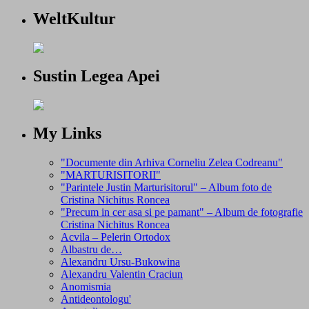
WeltKultur
Sustin Legea Apei
My Links
"Documente din Arhiva Corneliu Zelea Codreanu"
"MARTURISITORII"
"Parintele Justin Marturisitorul" – Album foto de
Cristina Nichitus Roncea
"Precum in cer asa si pe pamant" – Album de fotografie
Cristina Nichitus Roncea
Acvila – Pelerin Ortodox
Albastru de…
Alexandru Ursu-Bukowina
Alexandru Valentin Craciun
Anomismia
Antideontologu'