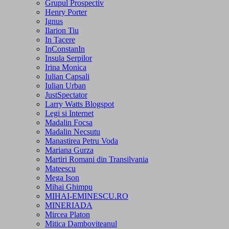
Grupul Prospectiv
Henry Porter
Ignus
Ilarion Tiu
In Tacere
InConstanIn
Insula Serpilor
Irina Monica
Iulian Capsali
Iulian Urban
JustSpectator
Larry Watts Blogspot
Legi si Internet
Madalin Focsa
Madalin Necsutu
Manastirea Petru Voda
Mariana Gurza
Martiri Romani din Transilvania
Mateescu
Mega Ison
Mihai Ghimpu
MIHAI-EMINESCU.RO
MINERIADA
Mircea Platon
Mitica Damboviteanul