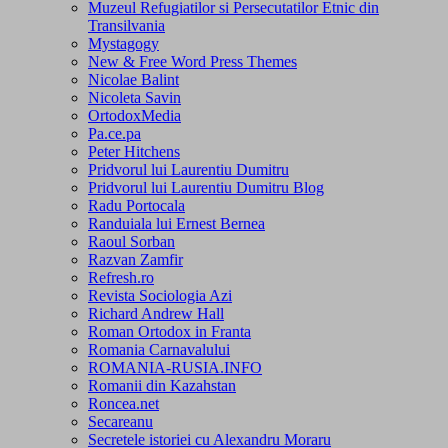
Muzeul Refugiatilor si Persecutatilor Etnic din
Transilvania
Mystagogy
New & Free Word Press Themes
Nicolae Balint
Nicoleta Savin
OrtodoxMedia
Pa.ce.pa
Peter Hitchens
Pridvorul lui Laurentiu Dumitru
Pridvorul lui Laurentiu Dumitru Blog
Radu Portocala
Randuiala lui Ernest Bernea
Raoul Sorban
Razvan Zamfir
Refresh.ro
Revista Sociologia Azi
Richard Andrew Hall
Roman Ortodox in Franta
Romania Carnavalului
ROMANIA-RUSIA.INFO
Romanii din Kazahstan
Roncea.net
Secareanu
Secretele istoriei cu Alexandru Moraru