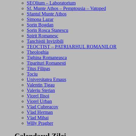
SEOlium – Laboratorium
Sf. Munte Athos – Pemptousia – Vatoped
Sfantul Munte Athos
Simona Lazar
Sorin Bogdan
Sorin Rosca Stanescu
Spirit Romanesc
Tanchistii Invizibili
TEOCTIST – PATRIARHUL ROMANILOR
Theologhia
Tighina Romaneasca
Tiparituri Romanesti
Titus Filipas
Tociu
Universitatea Emaus
Valentin Tigau
Valeriu Sterian
Viorel Ilisoi
Viorel Urban
Vlad Cubreacov
Vlad Herman
Vlad Mihai
Willy Pragher
Calendarul Zilei