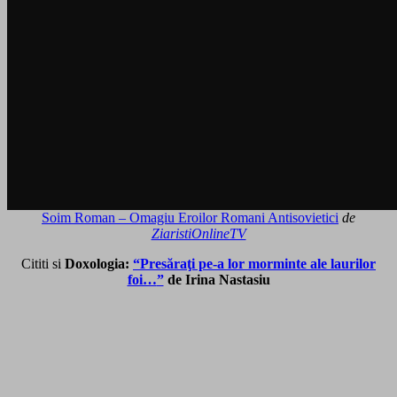
Soim Roman – Omagiu Eroilor Romani Antisovietici
de
ZiaristiOnlineTV
Cititi si
Doxologia:
“Presăraţi pe-a lor morminte ale laurilor
foi…
”
de Irina Nastasiu